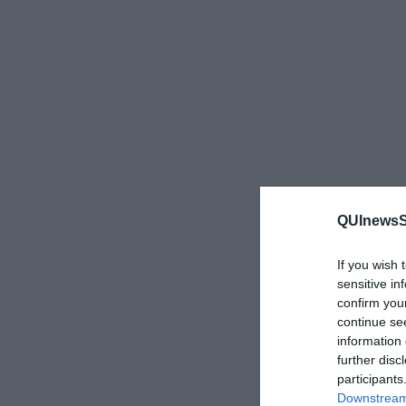
QUInewsSi
If you wish 
sensitive in
confirm you
continue se
information 
further disc
participants
Downstream 