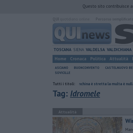
Questo sito contribuisce 
QUI
quotidiano online.
Percorso semplificat
TOSCANA
SIENA
VALDELSA
VALDICHIANA
Home
Cronaca
Politica
Attualità
ASCIANO
BUONCONVENTO
CASTELNUOVO B
SOVICILLE
 polmone
Autovelox, se la banchina è stretta la multa è nulla
Tutti i titoli:
Al Ca
Tag:
Idromele
Attualità
Wi
Manc