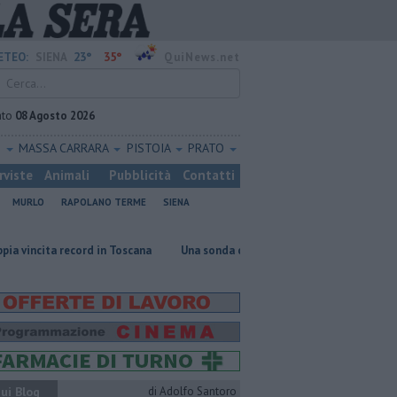
23°
35°
ETEO:
SIENA
QuiNews.net
ato
08 Agosto 2026
O
MASSA CARRARA
PISTOIA
PRATO
rviste
Animali
Pubblicità
Contatti
MURLO
RAPOLANO TERME
SIENA
record in Toscana
Una sonda congelata contro le malattie rare del pol
ui Blog
di Adolfo Santoro