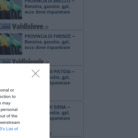
PROVINCIA DI AREZZO — ​
Benzina, gasolio, gpl,
ecco dove risparmiare
PROVINCIA DI FIRENZE — ​
Benzina, gasolio, gpl,
ecco dove risparmiare
PROVINCIA DI PISTOIA — ​
Benzina, gasolio, gpl,
ecco dove risparmiare
sonal or
ection to
ou may
PROVINCIA DI SIENA — ​
 personal
Benzina, gasolio, gpl,
out of the
ecco dove risparmiare
 downstream
B’s List of