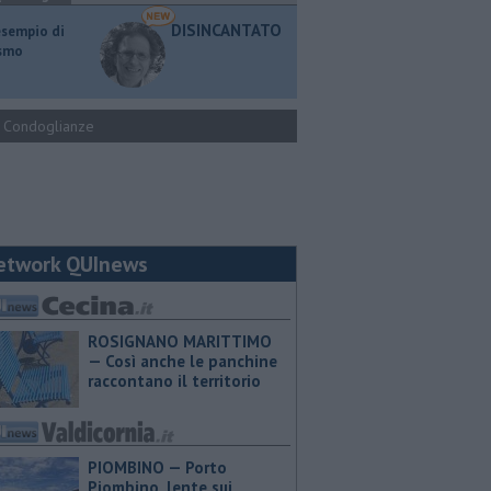
DISINCANTATO
esempio di
ismo
Condoglianze
etwork QUInews
ROSIGNANO MARITTIMO
— Così anche le panchine
raccontano il territorio
PIOMBINO — Porto
Piombino, lente sui