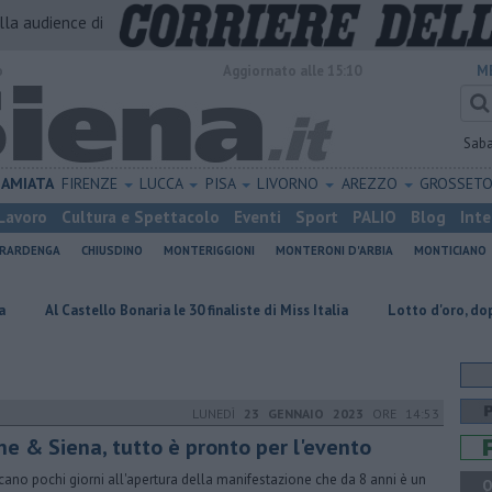
alla audience di
o
Aggiornato alle 15:10
M
Sab
AMIATA
FIRENZE
LUCCA
PISA
LIVORNO
AREZZO
GROSSET
Lavoro
Cultura e Spettacolo
Eventi
Sport
PALIO
Blog
Inte
ERARDENGA
CHIUSDINO
MONTERIGGIONI
MONTERONI D'ARBIA
MONTICIANO
stello Bonaria le 30 finaliste di Miss Italia
Lotto d'oro, doppia vincita 
LUNEDÌ
23 GENNAIO 2023
ORE 14:53
ne & Siena, tutto è pronto per l'evento
ano pochi giorni all'apertura della manifestazione che da 8 anni è un
Q