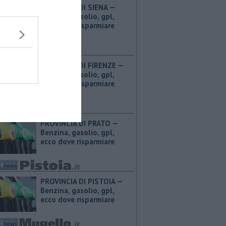
PROVINCIA DI SIENA — ​
Benzina, gasolio, gpl,
ecco dove risparmiare
PROVINCIA DI FIRENZE — ​
Benzina, gasolio, gpl,
ecco dove risparmiare
PROVINCIA DI PRATO — ​
Benzina, gasolio, gpl,
ecco dove risparmiare
PROVINCIA DI PISTOIA — ​
Benzina, gasolio, gpl,
ecco dove risparmiare