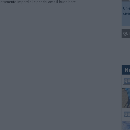
ntamento imperdibile per chi ama il buon bere
​Un 
civ
QUI
N