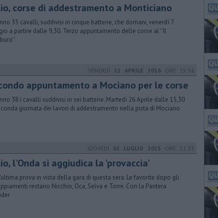
lio, corse di addestramento a Monticiano
anno 35 cavalli, suddivisi in cinque batterie, che domani, venerdì 7
io a partire dalle 9,30. Terzo appuntamento delle corse al ''Il
uro''
VENERDÌ
22 APRILE 2016
ORE 15:56
condo appuntamento a Mociano per le corse
nno 38 i cavalli suddivisi in sei batterie. Martedì 26 Aprile dalle 15,30
econda giornata dei lavori di addestramento nella pista di Mociano
GIOVEDÌ
02 LUGLIO 2015
ORE 11:25
io, l'Onda si aggiudica la 'provaccia'
l'ultima prova in vista della gara di questa sera. Le favorite dopo gli
ppiamenti restano Nicchio, Oca, Selva e Torre. Con la Pantera
ider