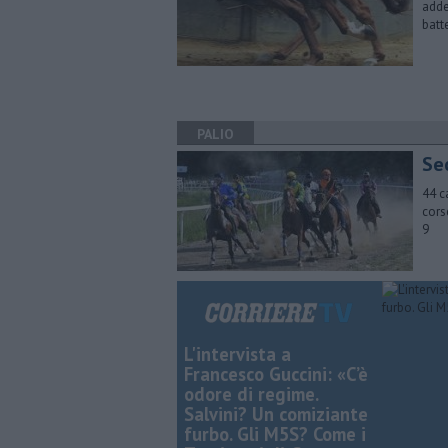
adde
batt
PALIO
Se
44 c
cors
9
L'intervista a
Francesco Guccini: «C’è
odore di regime.
Salvini? Un comiziante
furbo. Gli M5S? Come i