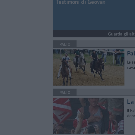
Testimoni di Geova»
PALIO
Pa
Le s
cava
PALIO
La
Il P
dopo