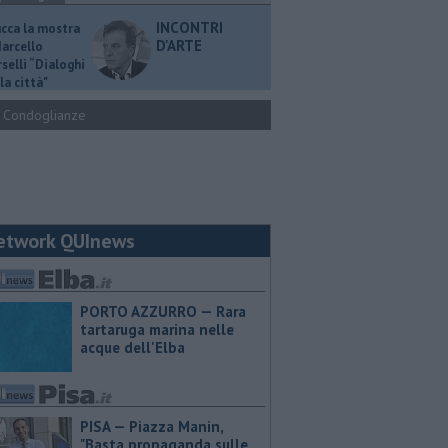
INCONTRI
ucca la mostra
D'ARTE
Marcello
selli “Dialoghi
la città"
Condoglianze
etwork QUInews
PORTO AZZURRO — Rara
tartaruga marina nelle
acque dell'Elba
PISA — Piazza Manin,
"Basta propaganda sulle