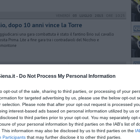
VENERDÌ
03 LUGLIO 2015
ORE 10:25
io, dopo 10 anni vince la Torre
ggiudicarsi una gara combattuta è stato il fantino Brio sul cavallo
sita Prima. Lite a fine gara tra i contradaioli del Nicchio e
dimontone
MARTEDÌ
27 GIUGNO 2017
ORE 15:30
io al via con le prove di notte
ena.it -
Do Not Process My Personal Information
rove regolamentate dei cavalli che hanno passato le previsite alla
ica veterinaria del Ceppo sono il primo test per i cavalli sul tufo
to opt-out of the sale, sharing to third parties, or processing of your per
formation for targeted advertising by us, please use the below opt-out s
r selection. Please note that after your opt-out request is processed y
eing interest-based ads based on personal information utilized by us or
LUNEDÌ
15 AGOSTO 2022
ORE 10:03
disclosed to third parties prior to your opt-out. You may separately opt-
 Civetta vince la quarta prova
losure of your personal information by third parties on the IAB’s list of
. This information may also be disclosed by us to third parties on the
IA
orsa di questa mattina ha visto la novità della nuova monta della
Participants
that may further disclose it to other third parties.
ffa che ha cambiato fantino