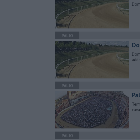
Doma
PALIO
Do
Doma
adde
PALIO
Pal
Term
cava
PALIO