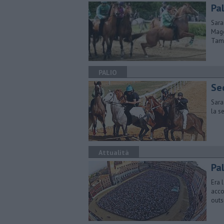
Pa
​Sar
Magg
Tamb
PALIO
Se
Sara
la s
Attualità
Pal
Era 
acco
outs