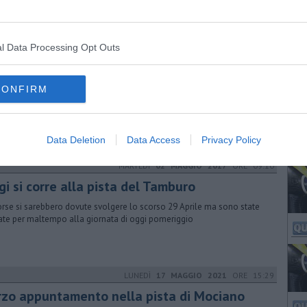
l Data Processing Opt Outs
MARTEDÌ
07 GIUGNO 2016
ORE 09:00
timo addestramento per i cavalli da Palio
CONFIRM
anno 42 i cavalli suddivisi in sei batterie dalle 16 martedì 7 Giugno
deranno parte alla quinta e ultima giornata dei lavori di
estramento
Data Deletion
Data Access
Privacy Policy
MARTEDÌ
02 MAGGIO 2017
ORE 09:10
i si corre alla pista del Tamburo
orse si sarebbero dovute svolgere lo scorso 29 Aprile ma sono state
iate per maltempo alla giornata di oggi pomeriggio
LUNEDÌ
17 MAGGIO 2021
ORE 15:29
rzo appuntamento nella pista di Mociano