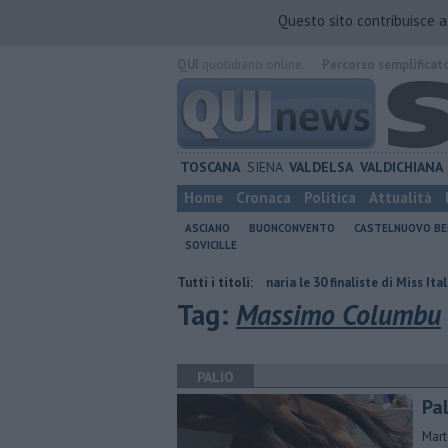
Questo sito contribuisce 
QUI
quotidiano online.
Percorso semplificat
TOSCANA
SIENA
VALDELSA
VALDICHIANA
Home
Cronaca
Politica
Attualità
ASCIANO
BUONCONVENTO
CASTELNUOVO B
SOVICILLE
ta è nulla
Al Castello Bonaria le 30 finaliste di Miss Italia
Tutti i titoli:
Lotto d
Tag:
Massimo Columbu
PALIO
Pal
Mart