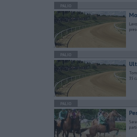
PALIO
Mo
Lavo
pres
PALIO
Ul
Torn
35 ca
PALIO
Pe
​Sar
part