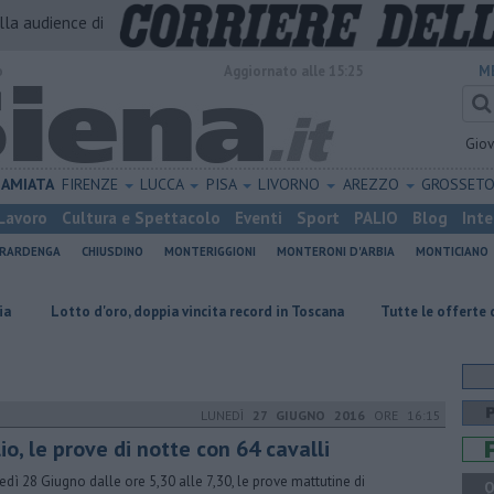
alla audience di
o
Aggiornato alle 15:25
M
Gio
AMIATA
FIRENZE
LUCCA
PISA
LIVORNO
AREZZO
GROSSET
Lavoro
Cultura e Spettacolo
Eventi
Sport
PALIO
Blog
Inte
ERARDENGA
CHIUSDINO
MONTERIGGIONI
MONTERONI D'ARBIA
MONTICIANO
'oro, doppia vincita record in Toscana
​Tutte le offerte di lavoro in pro
LUNEDÌ
27 GIUGNO 2016
ORE 16:15
io, le prove di notte con 64 cavalli
edì 28 Giugno dalle ore 5,30 alle 7,30, le prove mattutine di
Q