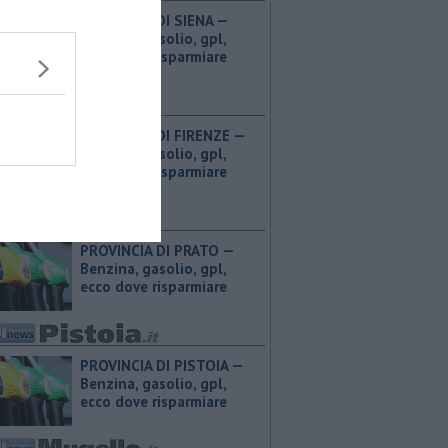
PROVINCIA DI SIENA — ​
Benzina, gasolio, gpl,
ecco dove risparmiare
PROVINCIA DI FIRENZE — ​
Benzina, gasolio, gpl,
ecco dove risparmiare
PROVINCIA DI PRATO — ​
Benzina, gasolio, gpl,
ecco dove risparmiare
PROVINCIA DI PISTOIA — ​
Benzina, gasolio, gpl,
ecco dove risparmiare