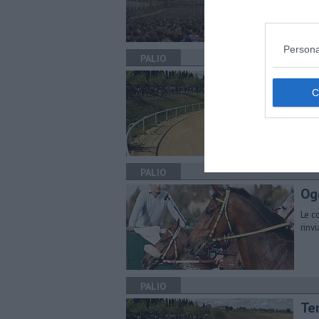
Persona
PALIO
Ul
​Sar
pren
add
PALIO
Ogg
Le c
rinv
PALIO
Te