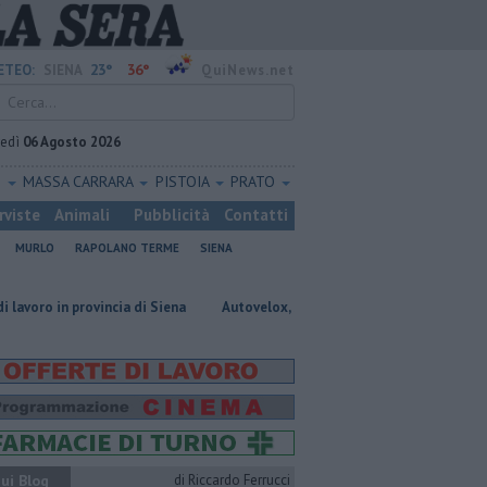
23°
36°
ETEO:
SIENA
QuiNews.net
vedì
06 Agosto 2026
O
MASSA CARRARA
PISTOIA
PRATO
rviste
Animali
Pubblicità
Contatti
MURLO
RAPOLANO TERME
SIENA
vincia di Siena
Autovelox, se la banchina è stretta la multa è nulla
ui Blog
di Riccardo Ferrucci