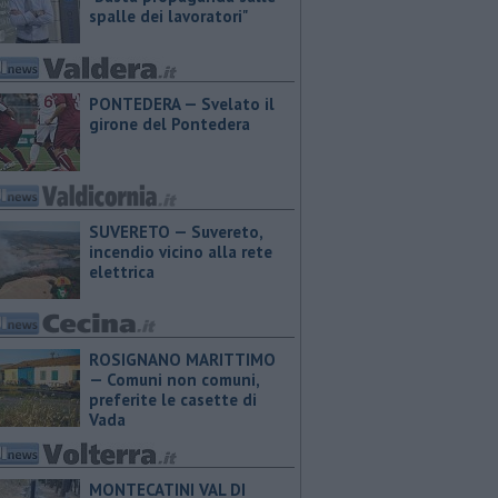
spalle dei lavoratori"
PONTEDERA — Svelato il
girone del Pontedera
SUVERETO — Suvereto,
incendio vicino alla rete
elettrica
ROSIGNANO MARITTIMO
— Comuni non comuni,
preferite le casette di
Vada
MONTECATINI VAL DI