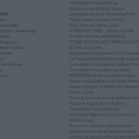
Sorridendo di Nicola Belcari
Vignaioli e vini di Nadio Stronchi
MUNI
Le pregiate penne di Pierantonio Pardi
iano
Pagine allegre di Gianni Micheli
nconvento
Psico-cose di Federica Giusti
telnuovo Berardenga
VI PRESENTO I MIEI... di Dino Fiumalbi
usdino
Le stelle di Astrea di Edit Permay
teriggioni
STORIE VISPE MA NON TROPPO DISTR
eroni d'arbia
di Dario Dal Canto
ticiano
Progettare il benessere di Erica Fiumalbi
lo
La Toscana della birra di Davide Cappan
olano Terme
Cose strane e posti assurdi di Blue Lam
na
Storielba di Alessandro Canestrelli
cille
NEURONEWS di Alberto Arturo Vergani
Pensieri della domenica di Libero Ventur
Fauda e balagan di Alfredo De Girolam
Enrico Catassi
Storie di ordinaria umanità di Nicolò Ste
Parole in viaggio di Tito Barbini
Turbative di Franco Bonciani
Lo scrittore sfigato di Enrico Guerrini e
Gordiano Lupi
Raccontare di Gusto di Rubina Rovini
Legalità e non solo di Salvatore Calleri
Shalom La Cultura della Solidarietà di 