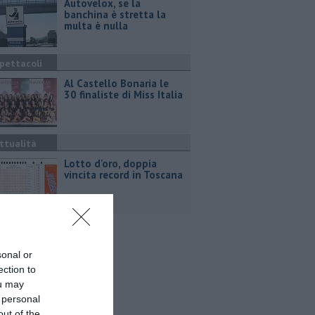
Autovelox, se la
banchina è stretta la
multa è nulla
pettacoli
Al Castello Bonaria le
30 finaliste di Miss Italia
ttualità
Lotto d'oro, doppia
vincita record in Toscana
sonal or
ection to
ou may
 personal
out of the