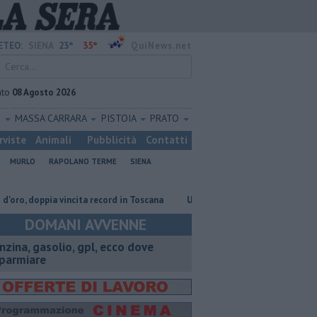
23°
35°
ETEO:
SIENA
QuiNews.net
ato
08 Agosto 2026
O
MASSA CARRARA
PISTOIA
PRATO
rviste
Animali
Pubblicità
Contatti
MURLO
RAPOLANO TERME
SIENA
doppia vincita record in Toscana
Una sonda congelata contro le malatti
DOMANI AVVENNE
enzina, gasolio, gpl, ecco dove
sparmiare