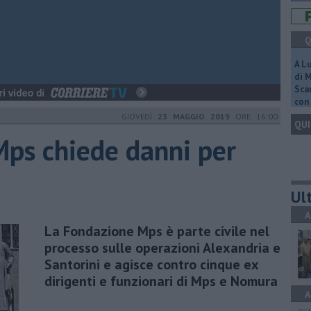
Q
A L
di 
Scar
con 
GIOVEDÌ
23 MAGGIO 2019
ORE 16:00
QUI
ps chiede danni per
Ult
A
La Fondazione Mps è parte civile nel
processo sulle operazioni Alexandria e
Santorini e agisce contro cinque ex
dirigenti e funzionari di Mps e Nomura
A