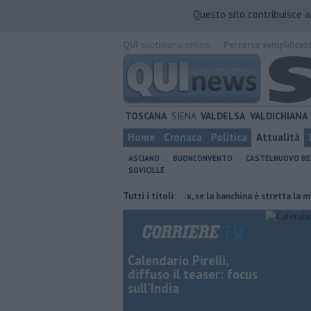
Questo sito contribuisce 
QUI
quotidiano online.
Percorso semplificat
TOSCANA
SIENA
VALDELSA
VALDICHIANA
Home
Cronaca
Politica
Attualità
ASCIANO
BUONCONVENTO
CASTELNUOVO B
SOVICILLE
attie rare del polmone
Autovelox, se la banchina è stretta la multa è n
Tutti i titoli:
Calendario Pirelli,
diffuso il teaser: focus
sull'India