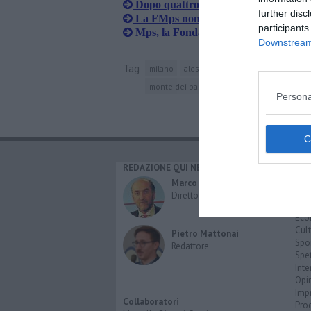
Dopo quattro anni la FMps torna a fa
further disc
La FMps non ci sta, no all'aumento di
participants
Mps, la Fondazione ora chiede i dann
Downstream 
Tag
milano
alessandria d'egitto
aeroporto di
monte dei paschi di siena
giuseppe muss
Persona
REDAZIONE QUI NEWS
CAT
Cro
Marco Migli
Poli
Direttore Responsabile
Attu
Eco
Cult
Pietro Mattonai
Spo
Redattore
Spet
Inte
Opi
Imp
Collaboratori
Pro