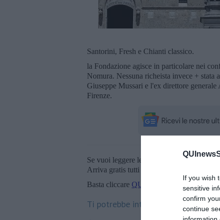
Santorini, Fresh e Chianti classico.
la Fondazione agisce in particolare nei conf
Nomura. Nessuna richeista invece + stata ava
Giuseppe Mussari e l'ex direttore generale 
Firenze.
QUInewsSi
Se vuoi leggere le notizie principali della T
Arriva gratis tutti i giorni alle 20:00 dirett
If you wish 
Basta cliccare
QUI
sensitive in
confirm you
Ti potrebbe interessare anche:
continue se
information 