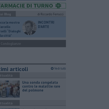
ui Blog
di Riccardo Ferrucci
INCONTRI
ucca la mostra
D'ARTE
Marcello
selli “Dialoghi
la città"
Condoglianze
imi articoli
Vedi tutti
ttualità
Una sonda congelata
contro le malattie rare
del polmone
ttualità