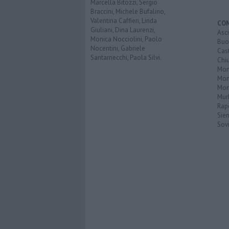
Marcella Bitozzi, Sergio
Braccini, Michele Bufalino,
Valentina Caffieri, Linda
CO
Giuliani, Dina Laurenzi,
Asc
Monica Nocciolini, Paolo
Buo
Nocentini, Gabriele
Cas
Santarnecchi, Paola Silvi.
Chi
Mon
Mont
Mon
Mur
Rap
Sie
Sovi