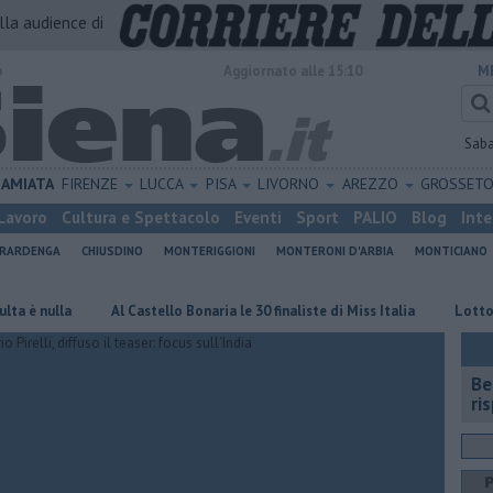
alla audience di
o
Aggiornato alle 15:10
M
Sab
AMIATA
FIRENZE
LUCCA
PISA
LIVORNO
AREZZO
GROSSET
Lavoro
Cultura e Spettacolo
Eventi
Sport
PALIO
Blog
Inte
ERARDENGA
CHIUSDINO
MONTERIGGIONI
MONTERONI D'ARBIA
MONTICIANO
ulla
Al Castello Bonaria le 30 finaliste di Miss Italia
Lotto d'oro, 
​B
ri