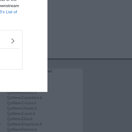
 downstream
B’s List of
IL NETWORK QuiNews.net
QuiNewsAbetone.it
QuiNewsAmiata.it
QuiNewsAnimali.it
QuiNewsArezzo.it
QuiNewsCasentino.it
QuiNewsCecina.it
QuiNewsChianti.it
QuiNewsCuoio.it
QuiNewsElba.it
i
QuiNewsEmpolese.it
QuiNewsFirenze.it