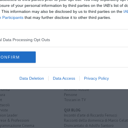
re utile
losure of your personal information by third parties on the IAB’s list of
 capitale
. This information may also be disclosed by us to third parties on the
IA
i
Participants
that may further disclose it to other third parties.
 santorini
euro
santorini
chianti classico
ari
antonio vigni
firenze
l Data Processing Opt Outs
CONFIRM
EGORIE
RUBRICHE
naca
Le notizie di oggi
Data Deletion
Data Access
Privacy Policy
tica
Più Letti della settimana
alità
Più Letti del mese
nomia
Archivio Notizie
ura
Persone
rt
Toscani in TV
tacoli
rviste
QUI BLOG
nion Leader
Incontri d'arte di Riccardo Ferrucci
rese & Professioni
Racconti della domenica di Marco Celat
grammazione Cinema
Disincantato di Adolfo Santoro