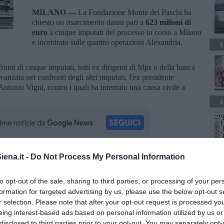
MILANO —
La Fondazione Monte dei Paschi ha
chiesto un risarcimento danni pari a
623 milioni di
euro
a cinque imputati del processo in corso a Milano
e incentrato sulle quattro operazioni Alexandria,
S
ronti di cinque imputati, tutti ex dirigenti di Mps o della banca
nzata nei confronti degli altri imputati, l'ex presidente
Antonio Vigni, contro i quali ha intentato una causa civile a
A
ena.it -
Do Not Process My Personal Information
oscana iscriviti alla
Newsletter QUInews - ToscanaMedia.
amente nella tua casella di posta.
to opt-out of the sale, sharing to third parties, or processing of your per
formation for targeted advertising by us, please use the below opt-out s
r selection. Please note that after your opt-out request is processed y
eing interest-based ads based on personal information utilized by us or
disclosed to third parties prior to your opt-out. You may separately opt-