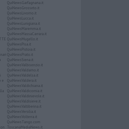
QuiNewsGarfagnana.it
QuiNewsGrosseto.it
QuiNewsLivorno.it
QuiNewsLucca.it
QuiNewsLunigiana.it
QuiNewsMaremma.it
QuiNewsMassaCarrara.it
ATTE
QuiNewsMugello.it
QuiNewsPisa.it
QuiNewsPistoia.it
nari
QuiNewsPrato.it
a
QuiNewsSiena.it
QuiNewsValbisenzio.it
QuiNewsValdarno.it
i
QuiNewsValdelsa.it
o e
QuiNewsValdera.it
QuiNewsValdichiana.it
lla
QuiNewsValdicornia.it
QuiNewsValdinievole.it
QuiNewsValdisieve.it
QuiNewsValtiberina.it
QuiNewsVersilia.it
QuiNewsVolterra.it
QuiNewsTango.com
Don
ToscanaMediaNews.it