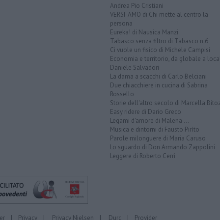
Andrea Pio Cristiani
VERSI-AMO di Chi mette al centro la
persona
Eureka! di Nausica Manzi
Tabasco senza filtro di Tabasco n.6
Ci vuole un fisico di Michele Campisi
Economia e territorio, da globale a loca
Daniele Salvadori
La dama a scacchi di Carlo Belciani
Due chiacchiere in cucina di Sabrina
Rossello
Storie dell'altro secolo di Marcella Bito
Easy ridere di Dario Greco
Legami d'amore di Malena ...
Musica e dintorni di Fausto Pirìto
Parole milonguere di Maria Caruso
Lo sguardo di Don Armando Zappolini
Leggere di Roberto Cerri
er
|
Privacy
|
Privacy Nielsen
|
Durc
|
Provider