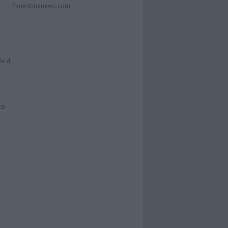
Fiorentinanews.com
le di
zzi