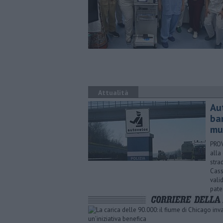
Attualità
Au
ba
mu
PROV
alla
stra
Cass
vali
pate