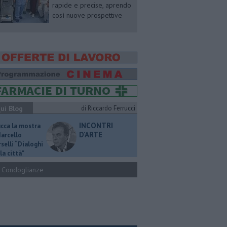
rapide e precise, aprendo
così nuove prospettive
ui Blog
di Riccardo Ferrucci
INCONTRI
ucca la mostra
D'ARTE
Marcello
selli “Dialoghi
la città"
Condoglianze