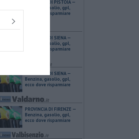
PROVINCIA DI PISTOIA — ​
Benzina, gasolio, gpl,
ecco dove risparmiare
PROVINCIA DI SIENA — ​
Benzina, gasolio, gpl,
ecco dove risparmiare
PROVINCIA DI SIENA — ​
Benzina, gasolio, gpl,
ecco dove risparmiare
PROVINCIA DI FIRENZE — ​
Benzina, gasolio, gpl,
ecco dove risparmiare