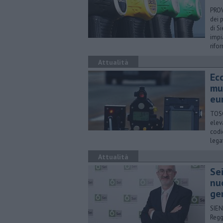
PROV
dei 
di S
impi
rifo
Attualità
Ecc
mul
eu
TOSC
elev
codi
lega
Attualità
Se
nu
ge
SIEN
Regg