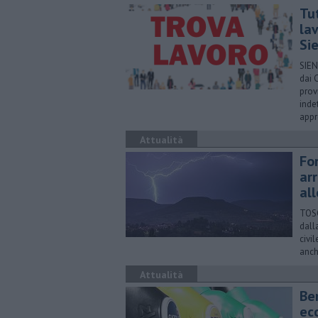
​Tu
lav
Si
SIEN
dai 
prov
inde
appr
Attualità
For
arr
al
TOSC
dall
civi
anch
Attualità
​Be
ec