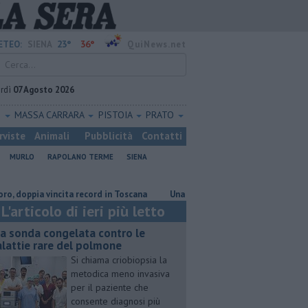
23°
36°
ETEO:
SIENA
QuiNews.net
rdì
07 Agosto 2026
O
MASSA CARRARA
PISTOIA
PRATO
rviste
Animali
Pubblicità
Contatti
MURLO
RAPOLANO TERME
SIENA
ta record in Toscana
Una sonda congelata contro le malattie rare del p
L'articolo di ieri più letto
a sonda congelata contro le
lattie rare del polmone
Si chiama criobiopsia la
metodica meno invasiva
per il paziente che
consente diagnosi più