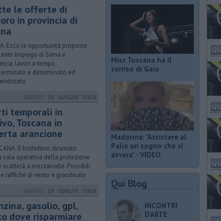
tte le offerte di
oro in provincia di
ena
A. Ecco le opportunità proposte
Centri Impiego di Siena e
Miss Toscana ha il
incia, lavori a tempo
sorriso di Gaia
terminato e determinato ed
endistato
SABATO
25 LUGLIO 2026
ti temporali in
ivo, Toscana in
lerta arancione
Madonna: "Assistere al
Palio un sogno che si
ANA. Il bollettino diramato
avvera" - VIDEO
a sala operativa della protezione
le scatterà a mezzanotte. Possibili
e raffiche di vento e grandinate
Qui Blog
SABATO
25 LUGLIO 2026
nzina, gasolio, gpl,
INCONTRI
D'ARTE
co dove risparmiare