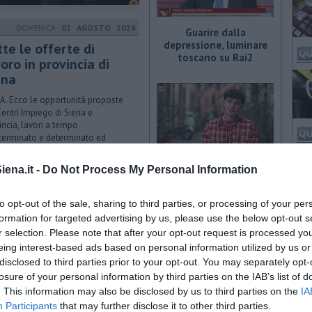
DOMENICA
02 AGOSTO 2026
Guarire dalla
depressione, luminare
tte le offerte di
toscano su Rai2
oro in provincia di
ena
A. Ecco le opportunità proposte
Centri Impiego di Siena e
incia, lavori a tempo
terminato e determinato ed
endistato
Giovane pianista elbano
ena.it -
Do Not Process My Personal Information
SABATO
01 AGOSTO 2026
in tv su Rai Uno
nzina, gasolio, gpl,
to opt-out of the sale, sharing to third parties, or processing of your per
co dove risparmiare
formation for targeted advertising by us, please use the below opt-out s
INCIA DI SIENA. Ecco l'elenco
r selection. Please note that after your opt-out request is processed y
prezzi del carburante in provincia
eing interest-based ads based on personal information utilized by us or
iena. Comune per comune gli
disclosed to third parties prior to your opt-out. You may separately opt-
anti più economici dove fare
losure of your personal information by third parties on the IAB’s list of
rnimento.
Specialista toscana
. This information may also be disclosed by us to third parties on the
IA
spiega la nutrizione su
Participants
GIOVEDÌ
that may further disclose it to other third parties.
30 LUGLIO 2026