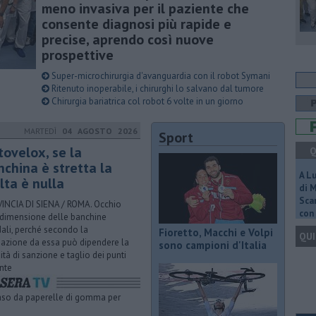
meno invasiva per il paziente che
consente diagnosi più rapide e
precise, aprendo così nuove
prospettive
Super-microchirurgia d'avanguardia con il robot Symani
Ritenuto inoperabile, i chirurghi lo salvano dal tumore
Chirurgia bariatrica col robot 6 volte in un giorno
MARTEDÌ
04 AGOSTO 2026
Sport
tovelox, se la
Q
nchina è stretta la
A L
lta è nulla
di 
Scar
INCIA DI SIENA / ROMA. Occhio
con 
 dimensione delle banchine
dali, perché secondo la
Fioretto, Macchi e Volpi
QUI
azione da essa può dipendere la
sono campioni d'Italia
dità di sanzione e taglio dei punti
nte