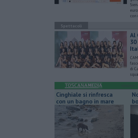
Sien
euro
con 
Spettacoli
Al 
30 
Ita
CAMP
fasc
di C
squa
VENERDÌ
Cinghiale si rinfresca
No
con un bagno in mare
bo