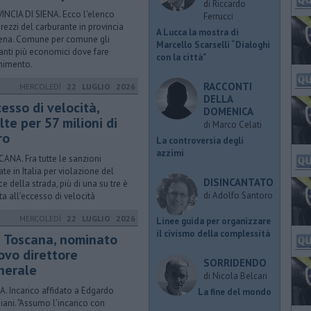
di Riccardo
INCIA DI SIENA. Ecco l'elenco
Ferrucci
prezzi del carburante in provincia
A Lucca la mostra di
iena. Comune per comune gli
Marcello Scarselli “Dialoghi
anti più economici dove fare
con la città"
rnimento.
RACCONTI
MERCOLEDÌ
22 LUGLIO 2026
DELLA
esso di velocità,
DOMENICA
te per 57 milioni di
di Marco Celati
ro
La controversia degli
azzimi
ANA. Fra tutte le sanzioni
ate in Italia per violazione del
DISINCANTATO
ce della strada, più di una su tre è
di Adolfo Santoro
ta all’eccesso di velocità
MERCOLEDÌ
22 LUGLIO 2026
​Linee guida per organizzare
il civismo della complessità
i Toscana, nominato
ovo direttore
SORRIDENDO
nerale
di Nicola Belcari
A. Incarico affidato a Edgardo
La fine del mondo
iani. "Assumo l’incarico con