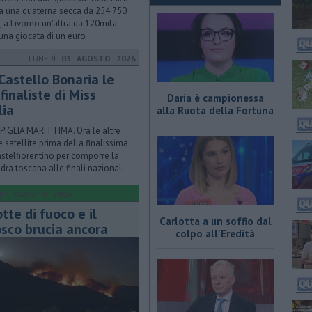
a una quaterna secca da 254.750
, a Livorno un'altra da 120mila
una giocata di un euro
LUNEDÌ
03 AGOSTO 2026
Castello Bonaria le
finaliste di Miss
Daria è campionessa
lia
alla Ruota della Fortuna
IGLIA MARITTIMA. Ora le altre
e satellite prima della finalissima
astelfiorentino per comporre la
dra toscana alle finali nazionali
07 AGOSTO 2026
tte di fuoco e il
Carlotta a un soffio dal
sco brucia ancora
colpo all'Eredità