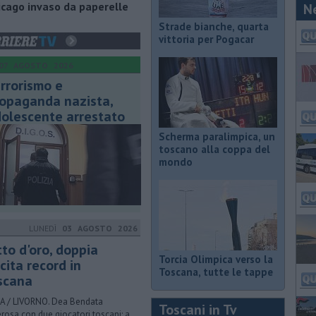
hicago invaso da paperelle
N
Strade bianche, quarta
vittoria per Pogacar
07 AGOSTO 2026
rrorismo e
opaganda nazista,
olescente arrestato
Scherma paralimpica, un
toscano alla coppa del
mondo
LUNEDÌ
03 AGOSTO 2026
tto d'oro, doppia
Torcia Olimpica verso la
cita record in
Toscana, tutte le tappe
scana
A / LIVORNO. Dea Bendata
Toscani in Tv
rosa con due giocatori toscani: a