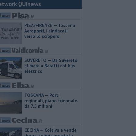
etwork QUInews
PISA/FIRENZE — Toscana
Aeroporti, i sindacati
verso lo sciopero
SUVERETO — Da Suvereto
al mare a Baratti col bus
elettrico
TOSCANA — Porti
regionali, piano triennale
da 7,5 milioni
CECINA — Coltiva e vende
droga, coppia arrestata