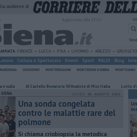
alla audience di
o
Aggiornato alle 15:10
M
Vene
AMIATA
FIRENZE
LUCCA
PISA
LIVORNO
AREZZO
GROSSET
Lavoro
Cultura e Spettacolo
Eventi
Sport
PALIO
Blog
Inte
ERARDENGA
CHIUSDINO
MONTERIGGIONI
MONTERONI D'ARBIA
MONTICIANO
Castello Bonaria le 30 finaliste di Miss Italia
Lotto d'oro, doppia vinci
SIENA
GIOVEDÌ
06 AGOSTO 2026
Una sonda congelata
Un
ma
contro le malattie rare del
polmone
Si chiama criobiopsia la metodica