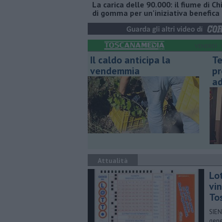
La carica delle 90.000: il fiume di C
di gomma per un'iniziativa benefica
VENERDÌ
Il caldo anticipa la
Te
vendemmia
pr
ad
Attualità
Lo
vin
To
SIEN
gene