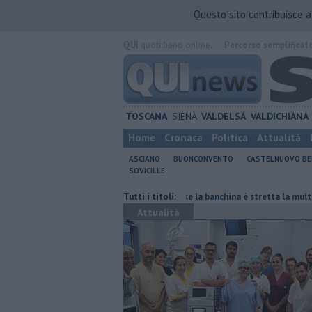
Questo sito contribuisce 
QUI
quotidiano online.
Percorso semplificat
TOSCANA
SIENA
VALDELSA
VALDICHIANA
Home
Cronaca
Politica
Attualità
ASCIANO
BUONCONVENTO
CASTELNUOVO B
SOVICILLE
el polmone
Autovelox, se la banchina è stretta la multa è nulla
Tutti i titoli:
Al 
Attualità