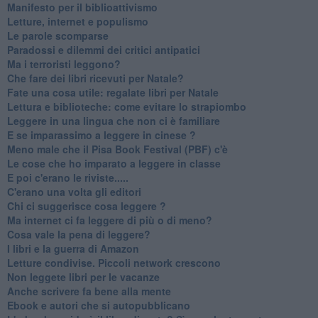
​Manifesto per il biblioattivismo
Letture, internet e populismo
​Le parole scomparse
​Paradossi e dilemmi dei critici antipatici
Ma i terroristi leggono?
​Che fare dei libri ricevuti per Natale?
​Fate una cosa utile: regalate libri per Natale
​Lettura e biblioteche: come evitare lo strapiombo
Leggere in una lingua che non ci è familiare
​E se imparassimo a leggere in cinese ?
​Meno male che il Pisa Book Festival (PBF) c'è
​Le cose che ho imparato a leggere in classe
​E poi c'erano le riviste.....
​C'erano una volta gli editori
​Chi ci suggerisce cosa leggere ?
​Ma internet ci fa leggere di più o di meno?
​Cosa vale la pena di leggere?
I libri e la guerra di Amazon
​Letture condivise. Piccoli network crescono
​Non leggete libri per le vacanze
​Anche scrivere fa bene alla mente
​Ebook e autori che si autopubblicano