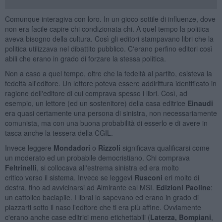
Comunque interagiva con loro. In un gioco sottile di influenze, dove
non era facile capire chi condizionata chi. A quel tempo la politica
aveva bisogno della cultura. Così gli editori stampavano libri che la
politica utilizzava nel dibattito pubblico. C'erano perfino editori così
abili che erano in grado di forzare la stessa politica.
Non a caso a quel tempo, oltre che la fedeltà al partito, esisteva la
fedeltà all'editore. Un lettore poteva essere addirittura identificato in
ragione dell'editore di cui comprava spesso i libri. Così, ad
esempio, un lettore (ed un sostenitore) della casa editrice
Einaudi
era quasi certamente una persona di sinistra, non necessariamente
comunista, ma con una buona probabilità di esserlo e di avere in
tasca anche la tessera della CGIL.
Invece leggere
Mondadori
o
Rizzoli
significava qualificarsi come
un moderato ed un probabile democristiano. Chi comprava
Feltrinelli
, si collocava all'estrema sinistra ed era molto
critico verso il sistema. Invece se leggevi
Rusconi
eri molto di
destra, fino ad avvicinarsi ad Almirante eal MSI.
Edizioni Paoline
:
un cattolico baciapile. I librai lo sapevano ed erano in grado di
piazzarti sotto il naso l'editore che ti era più affine. Ovviamente
c'erano anche case editrici meno etichettabili (
Laterza, Bompiani
,