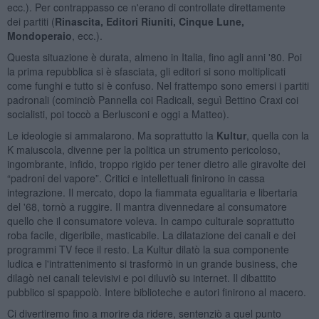
ecc.). Per contrappasso ce n'erano di controllate direttamente
dei partiti (
Rinascita, Editori Riuniti, Cinque Lune,
Mondoperaio
, ecc.).
Questa situazione è durata, almeno in Italia, fino agli anni '80. Poi
la prima repubblica si è sfasciata, gli editori si sono moltiplicati
come funghi e tutto si è confuso. Nel frattempo sono emersi i partiti
padronali (cominciò Pannella coi Radicali, seguì Bettino Craxi coi
socialisti, poi toccò a Berlusconi e oggi a Matteo).
Le ideologie si ammalarono. Ma soprattutto la
Kultur
, quella con la
K maiuscola, divenne per la politica un strumento pericoloso,
ingombrante, infido, troppo rigido per tener dietro alle giravolte dei
“padroni del vapore”. Critici e intellettuali finirono in cassa
integrazione. Il mercato, dopo la fiammata egualitaria e libertaria
del '68, tornò a ruggire. Il mantra divennedare al consumatore
quello che il consumatore voleva. In campo culturale soprattutto
roba facile, digeribile, masticabile. La dilatazione dei canali e dei
programmi TV fece il resto. La Kultur dilatò la sua componente
ludica e l'intrattenimento si trasformò in un grande business, che
dilagò nei canali televisivi e poi diluviò su internet. Il dibattito
pubblico si spappolò. Intere biblioteche e autori finirono al macero.
Ci divertiremo fino a morire da ridere, sentenziò a quel punto