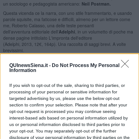
un sociologo e pedagogista americano:
Neil Postman.
Questa vicenda ce la narra, con uno stile frammentario, e usando
parole squisite, ma faticose e difficili, almeno per un lettore come
me, Roberto Calasso, una delle teste pensanti
dell'avventura editoriale dell'
Adelphi
, in un volumetto di poche ma
dense pagine intitolato L'impronta dell'editore
(Adelphi, 2013, 12€, 164p). Una raccolta di saggi brevi. A volte
brevissimi.
Per i più giovani ricordo che Adelphi fu una delle case editrici che
segnò il passaggio dalla vecchia epoca alla nuova. Nata negli anni
QUInewsSiena.it -
Do Not Process My Personal
'60, la casa editrice esplose nel decennio successivo,
Information
sdoganando presso un pubblico di massa (inclusi gli ex pasdaran di
Einaudi) autori come Nietzsche, Roth,
If you wish to opt-out of the sale, sharing to third parties, or
Kundera, Simenon (quello dei romanzi senza Maigret) e un insieme
processing of your personal or sensitive information for
di autori europei, asiatici e americani, assemblati in un catalogo che
targeted advertising by us, please use the below opt-out
mescolava antico e moderno, testi sapienziali e
section to confirm your selection. Please note that after your
riflessioni psicologiche, con una faticosità di lettura e una caoticità
opt-out request is processed you may continue seeing
che frastornò e tuttavia conquistò molti lettori.
interest-based ads based on personal information utilized by
Qualche brigatista intravide nell'apparentemente sconclusionato
us or personal information disclosed to third parties prior to
catalogo
Adelphi
il progetto di attaccare e distruggere il sistema
your opt-out. You may separately opt-out of the further
ideologico culturale che aveva caratterizzato il paese nel secondo
disclosure of your personal information by third parties on the