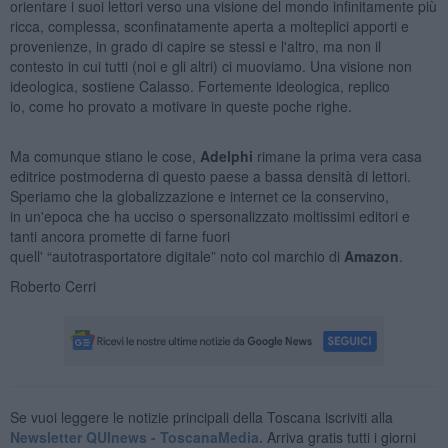
orientare i suoi lettori verso una visione del mondo infinitamente più
ricca, complessa, sconfinatamente aperta a molteplici apporti e
provenienze, in grado di capire se stessi e l'altro, ma non il
contesto in cui tutti (noi e gli altri) ci muoviamo. Una visione non
ideologica, sostiene Calasso. Fortemente ideologica, replico
io, come ho provato a motivare in queste poche righe.
Ma comunque stiano le cose,
Adelphi
rimane la prima vera casa
editrice post­moderna di questo paese a bassa densità di lettori.
Speriamo che la globalizzazione e internet ce la conservino,
in un'epoca che ha ucciso o spersonalizzato moltissimi editori e
tanti ancora promette di farne fuori
quell' “autotrasportatore digitale” noto col marchio di
Amazon
.
Roberto Cerri
Se vuoi leggere le notizie principali della Toscana iscriviti alla
Newsletter QUInews - ToscanaMedia.
Arriva gratis tutti i giorni