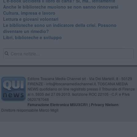
​L'e-book ucciderà il libro di carta? Sì, ma.. lentamente
​Anche le biblioteche muoiono se non sanno rinnovarsi
​Cultura, impresa e lavoro
​Lettura e giovani volontari
​Le biblioteche sono un indicatore della crisi. Possono
diventare un rimedio?
​Libri, biblioteche e sviluppo
Editore Toscana Media Channel srl - Via Dei Martelli, 8 - 50129
FIRENZE - info@toscanamediachannel.it. TOSCANA MEDIA
NEWS quotidiano on line registrato presso il Tribunale di Firenze
al n. 5935 del 27.09.2013. Iscrizione ROC 22105 - C.F. e P.Iva
0620787048
Fatturazione Elettronica M5UXCR1 |
Privacy Nielsen
Direttore responsabile Marco Migli
Powered by
Aperion.it