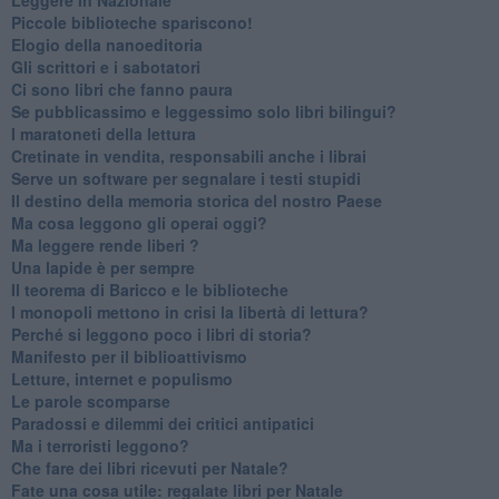
​Piccole biblioteche spariscono!
​Elogio della nanoeditoria
Gli scrittori e i sabotatori
Ci sono libri che fanno paura
Se pubblicassimo e leggessimo solo libri bilingui?
I maratoneti della lettura
Cretinate in vendita, responsabili anche i librai
Serve un software per segnalare i testi stupidi
​Il destino della memoria storica del nostro Paese
Ma cosa leggono gli operai oggi?
Ma leggere rende liberi ?
​Una lapide è per sempre
Il teorema di Baricco e le biblioteche
I monopoli mettono in crisi la libertà di lettura?
​Perché si leggono poco i libri di storia?
​Manifesto per il biblioattivismo
Letture, internet e populismo
​Le parole scomparse
​Paradossi e dilemmi dei critici antipatici
Ma i terroristi leggono?
​Che fare dei libri ricevuti per Natale?
​Fate una cosa utile: regalate libri per Natale