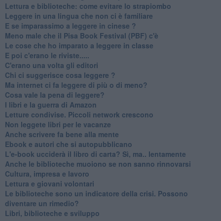
​Lettura e biblioteche: come evitare lo strapiombo
Leggere in una lingua che non ci è familiare
​E se imparassimo a leggere in cinese ?
​Meno male che il Pisa Book Festival (PBF) c'è
​Le cose che ho imparato a leggere in classe
​E poi c'erano le riviste.....
​C'erano una volta gli editori
​Chi ci suggerisce cosa leggere ?
​Ma internet ci fa leggere di più o di meno?
​Cosa vale la pena di leggere?
I libri e la guerra di Amazon
​Letture condivise. Piccoli network crescono
​Non leggete libri per le vacanze
​Anche scrivere fa bene alla mente
​Ebook e autori che si autopubblicano
​L'e-book ucciderà il libro di carta? Sì, ma.. lentamente
​Anche le biblioteche muoiono se non sanno rinnovarsi
​Cultura, impresa e lavoro
​Lettura e giovani volontari
​Le biblioteche sono un indicatore della crisi. Possono
diventare un rimedio?
​Libri, biblioteche e sviluppo