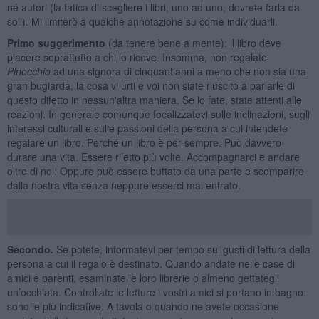
né autori (la fatica di scegliere i libri, uno ad uno, dovrete farla da
soli). Mi limiterò a qualche annotazione su come individuarli.
Primo suggerimento
(da tenere bene a mente): il libro deve
piacere soprattutto a chi lo riceve. Insomma, non regalate
Pinocchio
ad una signora di cinquant'anni a meno che non sia una
gran bugiarda, la cosa vi urti e voi non siate riuscito a parlarle di
questo difetto in nessun'altra maniera. Se lo fate, state attenti alle
reazioni. In generale comunque focalizzatevi sulle inclinazioni, sugli
interessi culturali e sulle passioni della persona a cui intendete
regalare un libro. Perché un libro è per sempre. Può davvero
durare una vita. Essere riletto più volte. Accompagnarci e andare
oltre di noi. Oppure può essere buttato da una parte e scomparire
dalla nostra vita senza neppure esserci mai entrato.
Secondo.
Se potete, informatevi per tempo sui gusti di lettura della
persona a cui il regalo è destinato. Quando andate nelle case di
amici e parenti, esaminate le loro librerie o almeno gettategli
un’occhiata. Controllate le letture i vostri amici si portano in bagno:
sono le più indicative. A tavola o quando ne avete occasione