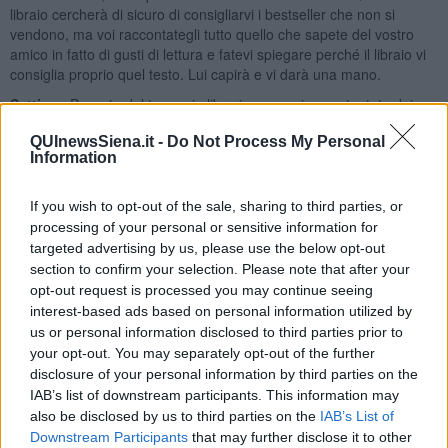
libraio cercherà di sicuro di consigliarvi i bestseller che non si
vendono, ma voi raccontategli tutto quello che sapete del vostro
amico in fatto di gusti di lettura e fatevi spiegare perché il libraio vi
consiglia proprio quel testo. Lui capirà e vi darà una mano.
Settimo.
Passate del tempo in libreria e non vi accontentate dei
primi libri che vi capitano tra le mani. Indagate. Cercate. Fatevi
QUInewsSiena.it -
Do Not Process My Personal
un’idea leggendo gli indici, i risvolti di copertina, la nota biografica
Information
dell’autore. Analizzate il valore della casa editrice. Insomma
ragionate sopra il prodotto. Anche se siete un uomo, metteteci il
tempo che una donna ci metterebbe per comprarsi un paio di
If you wish to opt-out of the sale, sharing to third parties, or
scarpe e indossate, pardon sfogliate tutti i libri necessari per
processing of your personal or sensitive information for
individuare proprio quello che fa al caso vostro. Insomma non
targeted advertising by us, please use the below opt-out
abbiate fretta. Un libro scelto in fretta di solito è un pessimo libro. E
section to confirm your selection. Please note that after your
i librai di solito sono pazienti come i venditori di scarpe.
opt-out request is processed you may continue seeing
interest-based ads based on personal information utilized by
Ottavo
(solo per paranoici con molto tempo a disposizione …o
us or personal information disclosed to third parties prior to
insonni). Date un’occhiata a riviste specializzate in recensioni di libri
e iscrivetevi a liste di discussioni di libri. Può aiutare parecchio. Ma
your opt-out. You may separately opt-out of the further
non perdete di vista la persona a cui intendete regalare il libro. Il
disclosure of your personal information by third parties on the
libro deve piacere a lui (o a lei).
IAB’s list of downstream participants. This information may
also be disclosed by us to third parties on the
IAB’s List of
Nono.
Evitate di prendere dei fittoni per autori e generi. Insomma
Downstream Participants
that may further disclose it to other
non regalate gialli solo perché i gialli vanno tanto di moda. Tenete