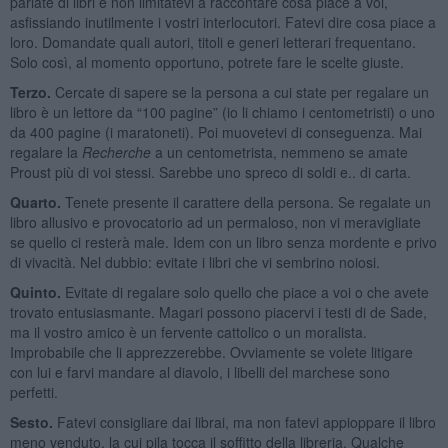
parlate di libri e non limitatevi a raccontare cosa piace a voi,
asfissiando inutilmente i vostri interlocutori. Fatevi dire cosa piace a
loro. Domandate quali autori, titoli e generi letterari frequentano.
Solo così, al momento opportuno, potrete fare le scelte giuste.
Terzo.
Cercate di sapere se la persona a cui state per regalare un
libro è un lettore da “100 pagine” (io li chiamo i centometristi) o uno
da 400 pagine (i maratoneti). Poi muovetevi di conseguenza. Mai
regalare la
Recherche
a un centometrista, nemmeno se amate
Proust più di voi stessi. Sarebbe uno spreco di soldi e.. di carta.
Quarto.
Tenete presente il carattere della persona. Se regalate un
libro allusivo e provocatorio ad un permaloso, non vi meravigliate
se quello ci resterà male. Idem con un libro senza mordente e privo
di vivacità. Nel dubbio: evitate i libri che vi sembrino noiosi.
Quinto.
Evitate di regalare solo quello che piace a voi o che avete
trovato entusiasmante. Magari possono piacervi i testi di de Sade,
ma il vostro amico è un fervente cattolico o un moralista.
Improbabile che li apprezzerebbe. Ovviamente se volete litigare
con lui e farvi mandare al diavolo, i libelli del marchese sono
perfetti.
Sesto.
Fatevi consigliare dai librai, ma non fatevi appioppare il libro
meno venduto, la cui pila tocca il soffitto della libreria. Qualche