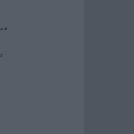
le di
zzi