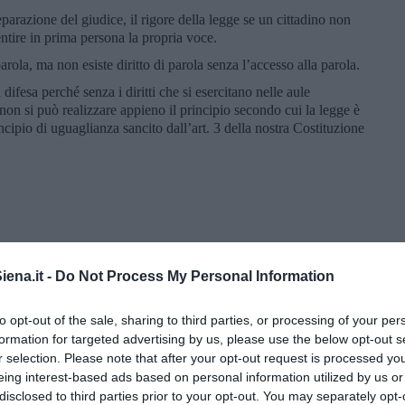
eparazione del giudice, il rigore della legge se un cittadino non
sentire in prima persona la propria voce.
parola, ma non esiste diritto di parola senza l’accesso alla parola.
difesa perché senza i diritti che si esercitano nelle aule
 non si può realizzare appieno il principio secondo cui la legge è
ncipio di uguaglianza sancito dall’art. 3 della nostra Costituzione
ena.it -
Do Not Process My Personal Information
to opt-out of the sale, sharing to third parties, or processing of your per
formation for targeted advertising by us, please use the below opt-out s
r selection. Please note that after your opt-out request is processed y
eing interest-based ads based on personal information utilized by us or
disclosed to third parties prior to your opt-out. You may separately opt-