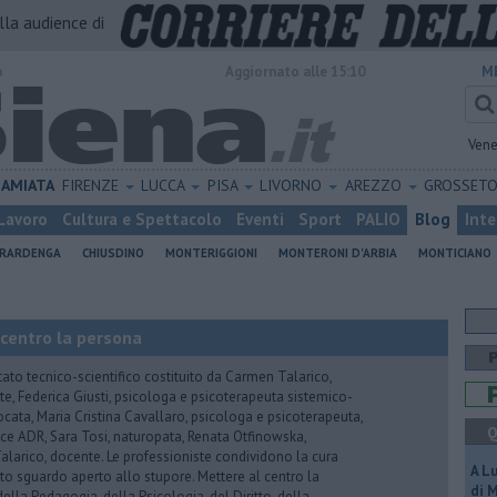
alla audience di
o
Aggiornato alle 15:10
M
Vene
AMIATA
FIRENZE
LUCCA
PISA
LIVORNO
AREZZO
GROSSET
Lavoro
Cultura e Spettacolo
Eventi
Sport
PALIO
Blog
Inte
ERARDENGA
CHIUSDINO
MONTERIGGIONI
MONTERONI D'ARBIA
MONTICIANO
 centro la persona
tato tecnico-scientifico costituito da Carmen Talarico,
nte, Federica Giusti, psicologa e psicoterapeuta sistemico-
vvocata, Maria Cristina Cavallaro, psicologa e psicoterapeuta,
Q
e ADR, Sara Tosi, naturopata, Renata Otfinowska,
a Talarico, docente. Le professioniste condividono la cura
A L
to sguardo aperto allo stupore. Mettere al centro la
di 
ella Pedagogia, della Psicologia, del Diritto, della