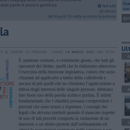
Scar
rsando parole di amore e gentilezza.
Vedi tutti
con 
gli articoli
del blog di Chi mette al centro la persona
QUI
la
Ult
TE AL CENTRO LA PERSONA - LUNEDÌ
14 MARZO 2022
ORE 07:30
A
È opinione comune, e certamente giusta, che tutti gli
operatori del diritto, quelli che lo elaborano attraverso
l’esercizio della funzione legislativa, coloro che sono
chiamati ad applicarlo a tutela della collettività e
ancora di più quelli che ne chiedono l’applicazione a
difesa degli interessi delle singole persone, debbano
A
fare buon uso della parola scritta e parlata. È infatti
fondamentale che i cittadini possano comprendere i
precetti che sono tenuti a rispettare, i consigli dei
legali che devono tutelarli quando il mancato rispetto
di uno di tali precetti comporta la violazione di un
S
interesse o un diritto protetti dall’ordinamento ed
altresì le prescrizioni contenute nelle sentenze e nei