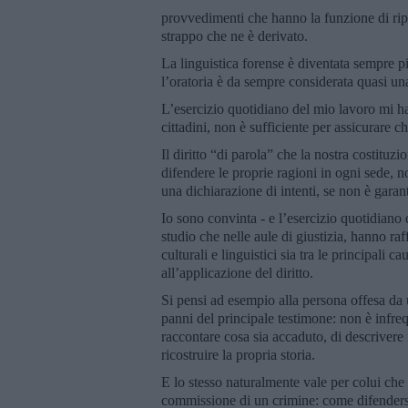
provvedimenti che hanno la funzione di ripri
strappo che ne è derivato.
La linguistica forense è diventata sempre pi
l’oratoria è da sempre considerata quasi un
L’esercizio quotidiano del mio lavoro mi ha
cittadini, non è sufficiente per assicurare c
Il diritto “di parola” che la nostra costitu
difendere le proprie ragioni in ogni sede, no
una dichiarazione di intenti, se non è garant
Io sono convinta - e l’esercizio quotidiano 
studio che nelle aule di giustizia, hanno r
culturali e linguistici sia tra le principali c
all’applicazione del diritto.
Si pensi ad esempio alla persona offesa da 
panni del principale testimone: non è infreq
raccontare cosa sia accaduto, di descrivere i
ricostruire la propria storia.
E lo stesso naturalmente vale per colui che 
commissione di un crimine: come difendersi 