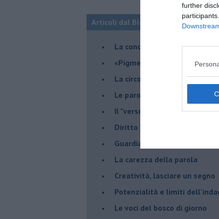
further disc
participants
Articoli dal Blog “VERSI-AMO” di Chi
Downstream 
La conclusione del viaggio
​«Pigmenti d'anima»
Persona
La circolarità dell'ambivalenz
Le parole del bosco di notte
Il "verso" che muta il verso d
Diritto alla parola
​Guardiamo al mondo con gen
La carezza della parola
Creatività, lasciare un segno
Potenzialità e limiti dell'ind
Le voci del bosco di giorno