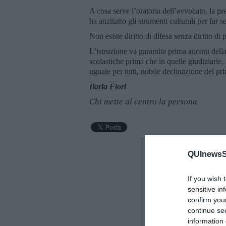
A cosa serve l’oratoria dell’avvocato, la pr
ha anzitutto gli strumenti culturali per far 
Non esiste diritto di difesa senza diritto di 
L’istruzione va garantita prima ancora della 
scolastiche prima che in quelle giudiziarie,
uguale per tutti, nobile declinazione del pri
Ilaria Fiori
Chi mette al centro la persona
QUInewsSi
If you wish 
sensitive in
confirm you
continue se
information 