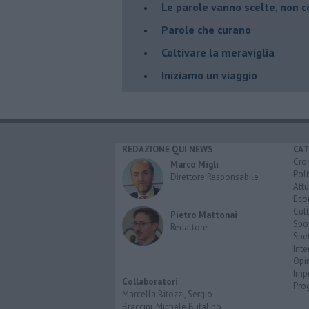
Le parole vanno scelte, non 
Parole che curano
Coltivare la meraviglia
Iniziamo un viaggio
REDAZIONE QUI NEWS
CAT
Cro
Marco Migli
Poli
Direttore Responsabile
Attu
Eco
Cult
Pietro Mattonai
Spo
Redattore
Spet
Inte
Opi
Imp
Collaboratori
Pro
Marcella Bitozzi, Sergio
Braccini, Michele Bufalino,