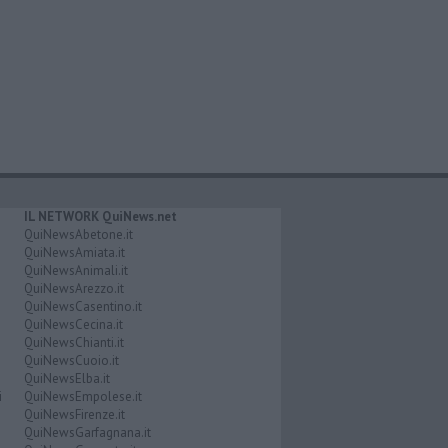
IL NETWORK QuiNews.net
QuiNewsAbetone.it
QuiNewsAmiata.it
QuiNewsAnimali.it
QuiNewsArezzo.it
QuiNewsCasentino.it
QuiNewsCecina.it
QuiNewsChianti.it
QuiNewsCuoio.it
QuiNewsElba.it
i
QuiNewsEmpolese.it
QuiNewsFirenze.it
QuiNewsGarfagnana.it