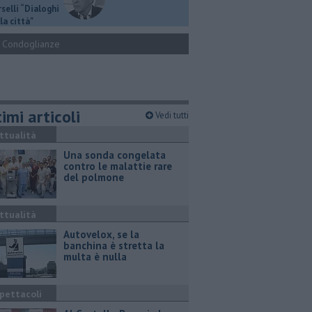
selli “Dialoghi
la città"
Condoglianze
imi articoli
Vedi tutti
ttualità
Una sonda congelata
contro le malattie rare
del polmone
ttualità
Autovelox, se la
banchina è stretta la
multa è nulla
pettacoli