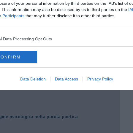
losure of your personal information by third parties on the IAB’s list of
. This information may also be disclosed by us to third parties on the
IA
 mette al centro la persona
Participants
that may further disclose it to other third parties.
l Data Processing Opt Outs
a nella lettura della storia
CONFIRM
ell'andare
Data Deletion
Data Access
Privacy Policy
tilezza
agine psicologica nella parola poetica