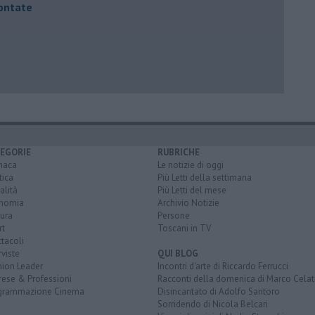
contate
EGORIE
RUBRICHE
naca
Le notizie di oggi
tica
Più Letti della settimana
alità
Più Letti del mese
nomia
Archivio Notizie
ura
Persone
rt
Toscani in TV
tacoli
rviste
QUI BLOG
nion Leader
Incontri d'arte di Riccardo Ferrucci
rese & Professioni
Racconti della domenica di Marco Celat
grammazione Cinema
Disincantato di Adolfo Santoro
Sorridendo di Nicola Belcari