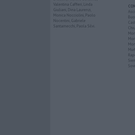
Valentina Caffieri, Linda
CO
Giuliani, Dina Laurenzi,
Asc
Monica Nocciolini, Paolo
Buo
Nocentini, Gabriele
Cas
Santarnecchi, Paola Silvi.
Chi
Mon
Mont
Mon
Mur
Rap
Sie
Sovi