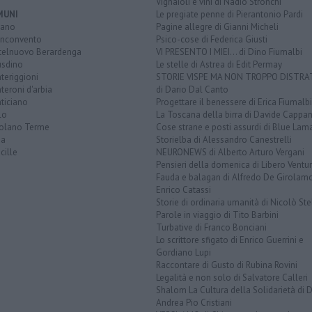
Vignaioli e vini di Nadio Stronchi
MUNI
Le pregiate penne di Pierantonio Pardi
iano
Pagine allegre di Gianni Micheli
nconvento
Psico-cose di Federica Giusti
telnuovo Berardenga
VI PRESENTO I MIEI... di Dino Fiumalbi
usdino
Le stelle di Astrea di Edit Permay
teriggioni
STORIE VISPE MA NON TROPPO DISTR
eroni d'arbia
di Dario Dal Canto
ticiano
Progettare il benessere di Erica Fiumalbi
lo
La Toscana della birra di Davide Cappan
olano Terme
Cose strane e posti assurdi di Blue Lam
na
Storielba di Alessandro Canestrelli
cille
NEURONEWS di Alberto Arturo Vergani
Pensieri della domenica di Libero Ventur
Fauda e balagan di Alfredo De Girolam
Enrico Catassi
Storie di ordinaria umanità di Nicolò Ste
Parole in viaggio di Tito Barbini
Turbative di Franco Bonciani
Lo scrittore sfigato di Enrico Guerrini e
Gordiano Lupi
Raccontare di Gusto di Rubina Rovini
Legalità e non solo di Salvatore Calleri
Shalom La Cultura della Solidarietà di 
Andrea Pio Cristiani