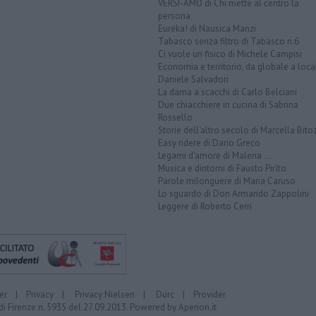
VERSI-AMO di Chi mette al centro la
persona
Eureka! di Nausica Manzi
Tabasco senza filtro di Tabasco n.6
Ci vuole un fisico di Michele Campisi
Economia e territorio, da globale a loca
Daniele Salvadori
La dama a scacchi di Carlo Belciani
Due chiacchiere in cucina di Sabrina
Rossello
Storie dell'altro secolo di Marcella Bito
Easy ridere di Dario Greco
Legami d'amore di Malena ...
Musica e dintorni di Fausto Pirìto
Parole milonguere di Maria Caruso
Lo sguardo di Don Armando Zappolini
Leggere di Roberto Cerri
er
|
Privacy
|
Privacy Nielsen
|
Durc
|
Provider
di Firenze n. 5935 del 27.09.2013. Powered by
Aperion.it