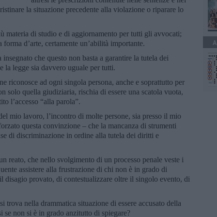
stinare la situazione precedente alla violazione o riparare lo
ù materia di studio e di aggiornamento per tutti gli avvocati;
A
a forma d’arte, certamente un’abilità importante.
 insegnato che questo non basta a garantire la tutela dei
he la legge sia davvero uguale per tutti.
zione riconosce ad ogni singola persona, anche e soprattutto per
n solo quella giudiziaria, rischia di essere una scatola vuota,
ito l’accesso “alla parola”.
del mio lavoro, l’incontro di molte persone, sia presso il mio
afforzato questa convinzione – che la mancanza di strumenti
ause di discriminazione in ordine alla tutela dei diritti e
un reato, che nello svolgimento di un processo penale veste i
uente assistere alla frustrazione di chi non è in grado di
l disagio provato, di contestualizzare oltre il singolo evento, di
si trova nella drammatica situazione di essere accusato della
se non si è in grado anzitutto di spiegare?