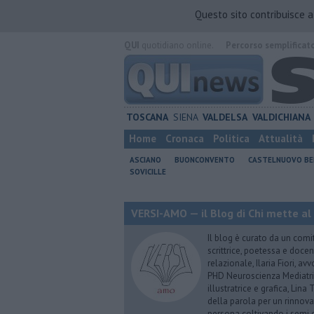
Questo sito contribuisce 
QUI
quotidiano online.
Percorso semplificat
TOSCANA
SIENA
VALDELSA
VALDICHIANA
Home
Cronaca
Politica
Attualità
ASCIANO
BUONCONVENTO
CASTELNUOVO B
SOVICILLE
VERSI-AMO — il Blog di Chi mette al
Il blog è curato da un comi
scrittrice, poetessa e doce
relazionale, Ilaria Fiori, a
PHD Neuroscienza Mediatric
illustratrice e grafica, Lin
della parola per un rinnova
persona coltivando i semi d