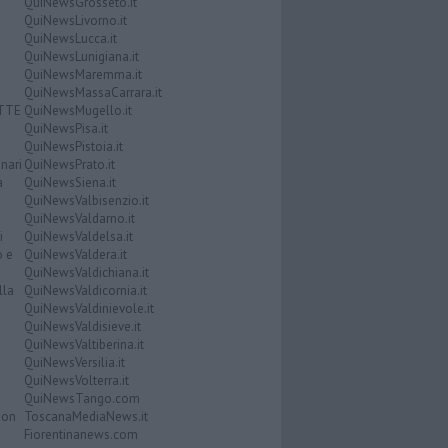
QuiNewsGrosseto.it
QuiNewsLivorno.it
QuiNewsLucca.it
QuiNewsLunigiana.it
QuiNewsMaremma.it
QuiNewsMassaCarrara.it
ATTE
QuiNewsMugello.it
QuiNewsPisa.it
QuiNewsPistoia.it
nari
QuiNewsPrato.it
a
QuiNewsSiena.it
QuiNewsValbisenzio.it
QuiNewsValdarno.it
i
QuiNewsValdelsa.it
o e
QuiNewsValdera.it
QuiNewsValdichiana.it
lla
QuiNewsValdicornia.it
QuiNewsValdinievole.it
QuiNewsValdisieve.it
QuiNewsValtiberina.it
QuiNewsVersilia.it
QuiNewsVolterra.it
QuiNewsTango.com
Don
ToscanaMediaNews.it
Fiorentinanews.com