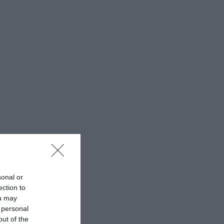
sonal or
ection to
ou may
 personal
out of the