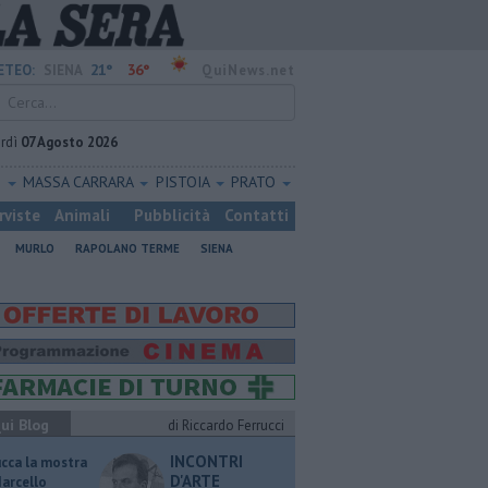
21°
36°
ETEO:
SIENA
QuiNews.net
rdì
07 Agosto 2026
O
MASSA CARRARA
PISTOIA
PRATO
rviste
Animali
Pubblicità
Contatti
MURLO
RAPOLANO TERME
SIENA
ui Blog
di Riccardo Ferrucci
INCONTRI
ucca la mostra
D'ARTE
Marcello