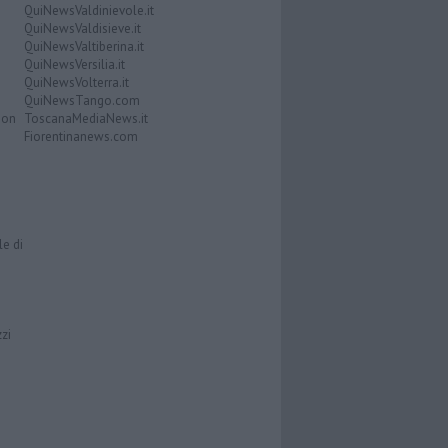
QuiNewsValdinievole.it
QuiNewsValdisieve.it
QuiNewsValtiberina.it
QuiNewsVersilia.it
QuiNewsVolterra.it
QuiNewsTango.com
Don
ToscanaMediaNews.it
Fiorentinanews.com
le di
zzi