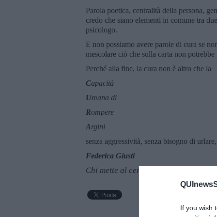
Parola poetica, centralità della persona, ge
credo che siano elementi in comune tra due
psicologo.
E non possiamo avere parole di cura se non 
mescolare ciò che sulla carta non potrebbe 
Perché alla fine, la cura non è altro che la
C
apacità
U
mana di
R
ompere
A
rgini
senza aggressività, senza bisogno di urlare,
Federica Giusti
Chi mette al centro la persona
QUInewsSi
If you wish 