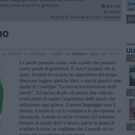
Scar
rsando parole di amore e gentilezza.
Vedi tutti
con 
gli articoli
del blog di Chi mette al centro la persona
QUI
no
Ult
E AL CENTRO LA PERSONA - LUNEDÌ
24 GENNAIO 2022
ORE 07:30
A
Le parole possono curare, solo a patto che possano
essere parole di gentilezza. E non è scontato che lo
siano. Durante le vacanze ho approfittato del tempo
libero per leggere qualche libro, e uno di questi è stato
quello di Carofiglio “
La nuova manomissione delle
parole
”. Ed ancora di più, ed ancora una volta ho
S
avuto modo di capire l’importanza delle parole che
utilizziamo ogni giorno. Il nostro linguaggio crea il
mondo, il modo in cui lo vediamo e lo percepiamo, in
una parola, il modo in cui lo viviamo. Ed abbiamo
bisogno di parole dolci e tenere, parole in grado di
A
scaldare il cuore, se vogliamo che il mondo sia un
luogo più accogliente in cui vivere.