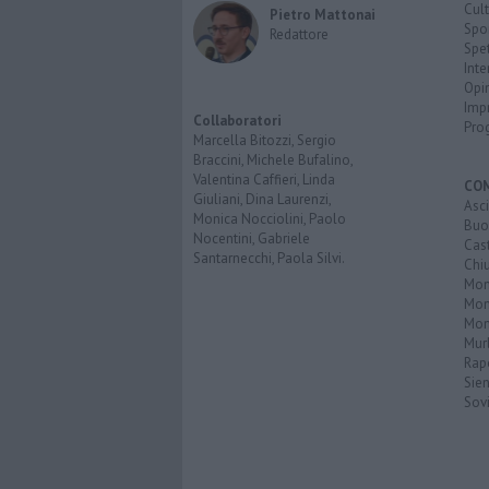
Cult
Pietro Mattonai
Spo
Redattore
Spet
Inte
Opi
Imp
Collaboratori
Pro
Marcella Bitozzi, Sergio
Braccini, Michele Bufalino,
Valentina Caffieri, Linda
CO
Giuliani, Dina Laurenzi,
Asc
Monica Nocciolini, Paolo
Buo
Nocentini, Gabriele
Cas
Santarnecchi, Paola Silvi.
Chi
Mon
Mont
Mon
Mur
Rap
Sie
Sovi