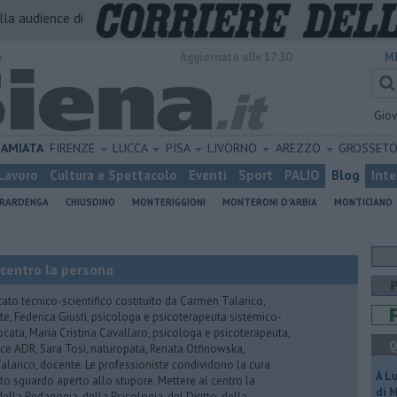
alla audience di
o
Aggiornato alle 17:30
M
Gio
AMIATA
FIRENZE
LUCCA
PISA
LIVORNO
AREZZO
GROSSET
Lavoro
Cultura e Spettacolo
Eventi
Sport
PALIO
Blog
Inte
ERARDENGA
CHIUSDINO
MONTERIGGIONI
MONTERONI D'ARBIA
MONTICIANO
 centro la persona
tato tecnico-scientifico costituito da Carmen Talarico,
nte, Federica Giusti, psicologa e psicoterapeuta sistemico-
vvocata, Maria Cristina Cavallaro, psicologa e psicoterapeuta,
Q
e ADR, Sara Tosi, naturopata, Renata Otfinowska,
a Talarico, docente. Le professioniste condividono la cura
A L
to sguardo aperto allo stupore. Mettere al centro la
di 
ella Pedagogia, della Psicologia, del Diritto, della