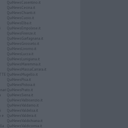
QuiNewsCasentino.it
QuiNewsCecina.it
QuiNewsChianti.it
QuiNewsCuoio.it
QuiNewsElba.it
i
QuiNewsEmpolese.it
QuiNewsFirenze.it
QuiNewsGarfagnana.it
QuiNewsGrosseto.it
QuiNewsLivorno.it
QuiNewsLucca.it
QuiNewsLunigiana.it
QuiNewsMaremma.it
QuiNewsMassaCarrara.it
ATTE
QuiNewsMugello.it
QuiNewsPisa.it
QuiNewsPistoia.it
nari
QuiNewsPrato.it
a
QuiNewsSiena.it
QuiNewsValbisenzio.it
QuiNewsValdarno.it
i
QuiNewsValdelsa.it
o e
QuiNewsValdera.it
QuiNewsValdichiana.it
lla
QuiNewsValdicornia.it