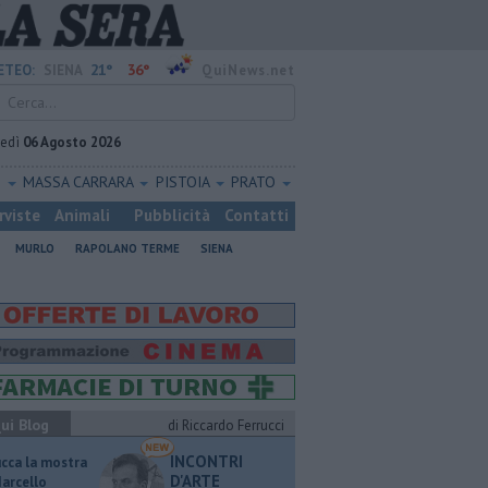
21°
36°
ETEO:
SIENA
QuiNews.net
vedì
06 Agosto 2026
O
MASSA CARRARA
PISTOIA
PRATO
rviste
Animali
Pubblicità
Contatti
MURLO
RAPOLANO TERME
SIENA
ui Blog
di Riccardo Ferrucci
INCONTRI
ucca la mostra
D'ARTE
Marcello