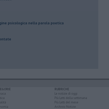
agine psicologica nella parola poetica
contate
EGORIE
RUBRICHE
naca
Le notizie di oggi
tica
Più Letti della settimana
alità
Più Letti del mese
nomia
Archivio Notizie