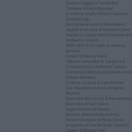
Parole in viaggio di Tito Barbini
Turbative di Franco Bonciani
Lo scrittore sfigato di Enrico Guerrini e
Gordiano Lupi
Raccontare di Gusto di Rubina Rovini
Legalità e non solo di Salvatore Calleri
Shalom La Cultura della Solidarietà di 
Andrea Pio Cristiani
VERSI-AMO di Chi mette al centro la
persona
Eureka! di Nausica Manzi
Tabasco senza filtro di Tabasco n.6
Ci vuole un fisico di Michele Campisi
Economia e territorio, da globale a loca
Daniele Salvadori
La dama a scacchi di Carlo Belciani
Due chiacchiere in cucina di Sabrina
Rossello
Storie dell'altro secolo di Marcella Bito
Easy ridere di Dario Greco
Legami d'amore di Malena ...
Musica e dintorni di Fausto Pirìto
Parole milonguere di Maria Caruso
Lo sguardo di Don Armando Zappolini
Leggere di Roberto Cerri