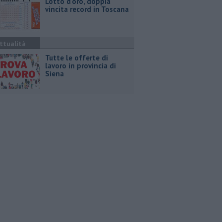
Lotto d'oro, doppia
vincita record in Toscana
ttualità
​Tutte le offerte di
lavoro in provincia di
Siena