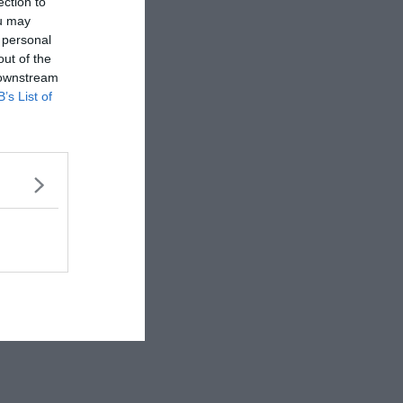
ection to
ou may
 personal
out of the
 downstream
B’s List of