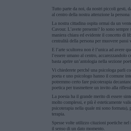
Tutto parte da noi, da nostri piccoli gesti
al centro della nostra attenzione la persona 
La nostra cittadina ospita ormai da un vente
Cavour. L’avete presente? Io sono sempre sta
maniera chiara ed evidente il concetto di lib
centralità della persona per muovere passi v
E l’arte scultorea non è l’unica ad avere q
l’essere umano al centro, accarezzandolo c
basta aprire un’antologia nella sezione poeti
Vi chiederete perché una psicologa parli cos
poeta e uno psicologo hanno il comune int
potremmo certo fare psicoterapia decantando
poetica per trasmettere un invito alla rifless
La poesia ha il grande merito di essere sinte
molto complessi, e più è esteticamente vali
psicoterapia nella quale mi sono formata), p
terapia.
Spesse volte utilizzo citazioni poetiche nel
il senso di un dato momento.