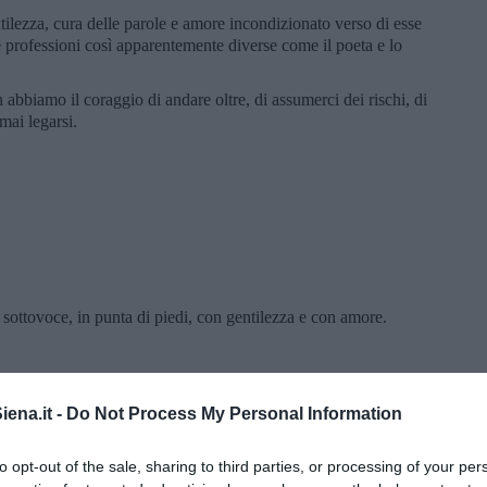
ntilezza, cura delle parole e amore incondizionato verso di esse
 professioni così apparentemente diverse come il poeta e lo
abbiamo il coraggio di andare oltre, di assumerci dei rischi, di
mai legarsi.
 sottovoce, in punta di piedi, con gentilezza e con amore.
ena.it -
Do Not Process My Personal Information
to opt-out of the sale, sharing to third parties, or processing of your per