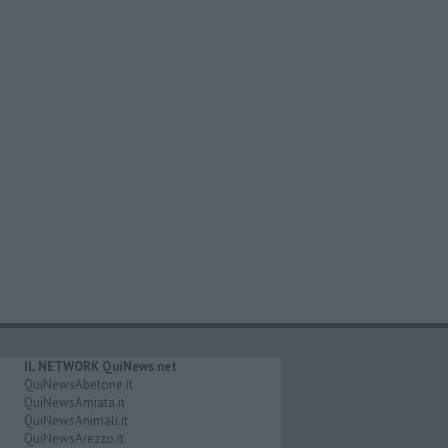
IL NETWORK QuiNews.net
QuiNewsAbetone.it
QuiNewsAmiata.it
QuiNewsAnimali.it
QuiNewsArezzo.it