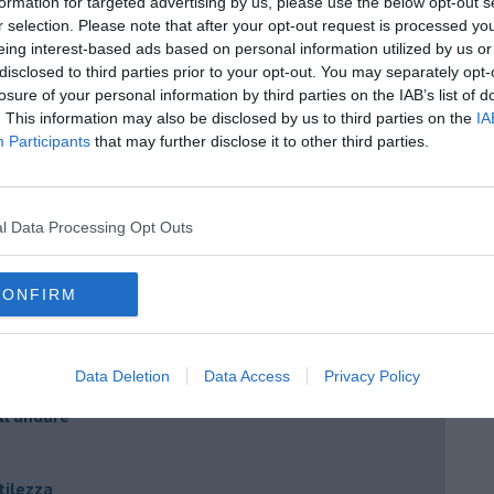
formation for targeted advertising by us, please use the below opt-out s
r selection. Please note that after your opt-out request is processed y
eing interest-based ads based on personal information utilized by us or
disclosed to third parties prior to your opt-out. You may separately opt-
losure of your personal information by third parties on the IAB’s list of
. This information may also be disclosed by us to third parties on the
IA
Participants
that may further disclose it to other third parties.
 mette al centro la persona
l Data Processing Opt Outs
CONFIRM
a nella lettura della storia
Data Deletion
Data Access
Privacy Policy
ell'andare
tilezza