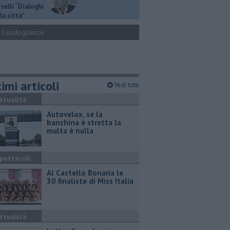
selli “Dialoghi
la città"
Condoglianze
imi articoli
Vedi tutti
ttualità
Autovelox, se la
banchina è stretta la
multa è nulla
pettacoli
Al Castello Bonaria le
30 finaliste di Miss Italia
ttualità