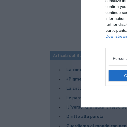
sensitive in
confirm you
continue se
information 
further disc
participants
Downstream 
Articoli dal Blog “VERSI-AMO” di Chi
Persona
La conclusione del viaggio
​«Pigmenti d'anima»
La circolarità dell'ambivalenz
Le parole del bosco di notte
Il "verso" che muta il verso d
Diritto alla parola
​Guardiamo al mondo con gen