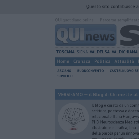
Questo sito contribuisce 
QUI
quotidiano online.
Percorso semplificat
TOSCANA
SIENA
VALDELSA
VALDICHIANA
Home
Cronaca
Politica
Attualità
ASCIANO
BUONCONVENTO
CASTELNUOVO B
SOVICILLE
VERSI-AMO — il Blog di Chi mette al
Il blog è curato da un comi
scrittrice, poetessa e doce
relazionale, Ilaria Fiori, a
PHD Neuroscienza Mediatric
illustratrice e grafica, Lin
della parola per un rinnova
persona coltivando i semi d