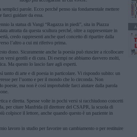
, da semplici parole. Ecco perché penso sia fondamentale mettere
e farci guidare da essa.
nnio la statua di Vangi “Ragazza in piedi”, sita in Piazza
A
ta attratta da questa scultura perché, oltre a rappresentare in
ertà, credo rappresenti anche quel concetto di ripartire dalla
erso l’altro a cui mi riferivo prima.
uesto dono. Sicuramente anche la poesia può riuscire a ricollocare
on versi gentili e di cura. Di esempi ne abbiamo davvero molti,
ca. Ma questo lo lascio fare agli esperti.
ì tanto di arte e di poesia in particolare. Vi rispondo subito: un
eresse per l’uomo e per il mondo che lo circonda. Non
 poesie, ma non è così improbabile farci aiutare dalla parola
ione.
tica e diretta. Spesse volte in pochi versi si racchiudono concetti
da, per citare Manfrida (il direttore del CSAPR, la scuola di
iù colpisce il lettore, anche quando questo è un paziente in
 mio lavoro in studio per favorire un cambiamento o per restituire