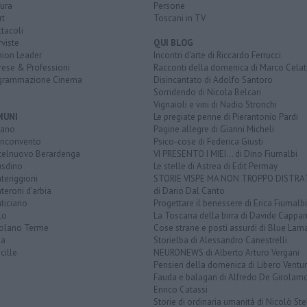
ura
Persone
rt
Toscani in TV
tacoli
rviste
QUI BLOG
nion Leader
Incontri d'arte di Riccardo Ferrucci
rese & Professioni
Racconti della domenica di Marco Celat
grammazione Cinema
Disincantato di Adolfo Santoro
Sorridendo di Nicola Belcari
Vignaioli e vini di Nadio Stronchi
MUNI
Le pregiate penne di Pierantonio Pardi
iano
Pagine allegre di Gianni Micheli
nconvento
Psico-cose di Federica Giusti
telnuovo Berardenga
VI PRESENTO I MIEI... di Dino Fiumalbi
usdino
Le stelle di Astrea di Edit Permay
teriggioni
STORIE VISPE MA NON TROPPO DISTR
eroni d'arbia
di Dario Dal Canto
ticiano
Progettare il benessere di Erica Fiumalbi
lo
La Toscana della birra di Davide Cappan
olano Terme
Cose strane e posti assurdi di Blue Lam
na
Storielba di Alessandro Canestrelli
cille
NEURONEWS di Alberto Arturo Vergani
Pensieri della domenica di Libero Ventur
Fauda e balagan di Alfredo De Girolam
Enrico Catassi
Storie di ordinaria umanità di Nicolò Ste