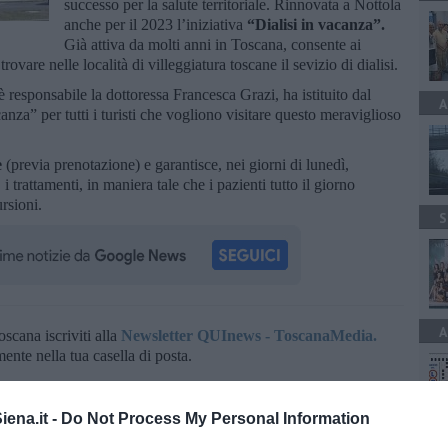
successo per la salute territoriale. Rinnovata a Nottola
anche per il 2023 l’iniziativa
“Dialisi in vacanza”.
Già attiva da molti anni in Toscana, consente ai
trovare nelle località di villeggiatura toscane il sevizio di dialisi.
è responsabile la dottoressa Francesca Grazi, ha istituito dal
A
anza” per tutti i turisti che vogliono visitare questo meraviglioso
e
(previa prenotazione) e garantisce, nei giorni di lunedì,
i trattamenti, in maniera tale che i pazienti tutto il giorno
ursioni.
S
A
oscana iscriviti alla
Newsletter QUInews - ToscanaMedia.
amente nella tua casella di posta.
ena.it -
Do Not Process My Personal Information