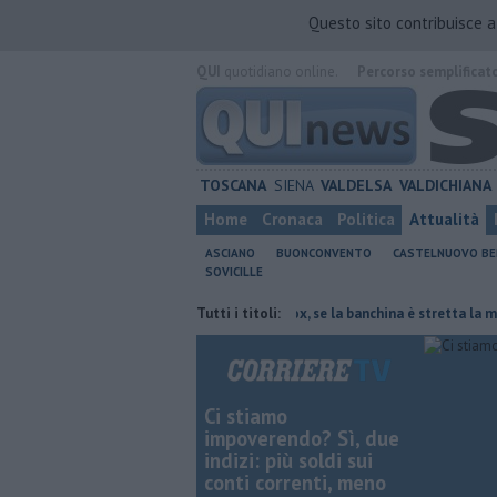
Questo sito contribuisce 
QUI
quotidiano online.
Percorso semplificat
TOSCANA
SIENA
VALDELSA
VALDICHIANA
Home
Cronaca
Politica
Attualità
ASCIANO
BUONCONVENTO
CASTELNUOVO B
SOVICILLE
ttie rare del polmone
Autovelox, se la banchina è stretta la multa è nu
Tutti i titoli:
Ci stiamo
impoverendo? Sì, due
indizi: più soldi sui
conti correnti, meno