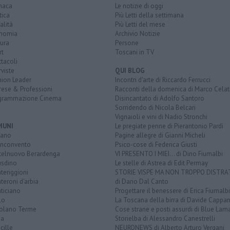
naca
Le notizie di oggi
tica
Più Letti della settimana
alità
Più Letti del mese
nomia
Archivio Notizie
ura
Persone
rt
Toscani in TV
tacoli
rviste
QUI BLOG
nion Leader
Incontri d'arte di Riccardo Ferrucci
rese & Professioni
Racconti della domenica di Marco Celat
grammazione Cinema
Disincantato di Adolfo Santoro
Sorridendo di Nicola Belcari
Vignaioli e vini di Nadio Stronchi
MUNI
Le pregiate penne di Pierantonio Pardi
iano
Pagine allegre di Gianni Micheli
nconvento
Psico-cose di Federica Giusti
telnuovo Berardenga
VI PRESENTO I MIEI... di Dino Fiumalbi
usdino
Le stelle di Astrea di Edit Permay
teriggioni
STORIE VISPE MA NON TROPPO DISTR
eroni d'arbia
di Dario Dal Canto
ticiano
Progettare il benessere di Erica Fiumalbi
lo
La Toscana della birra di Davide Cappan
olano Terme
Cose strane e posti assurdi di Blue Lam
na
Storielba di Alessandro Canestrelli
cille
NEURONEWS di Alberto Arturo Vergani