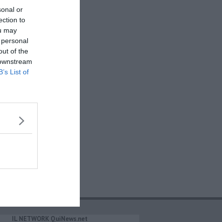
sonal or
ection to
ou may
 personal
out of the
 downstream
B’s List of
IL NETWORK QuiNews.net