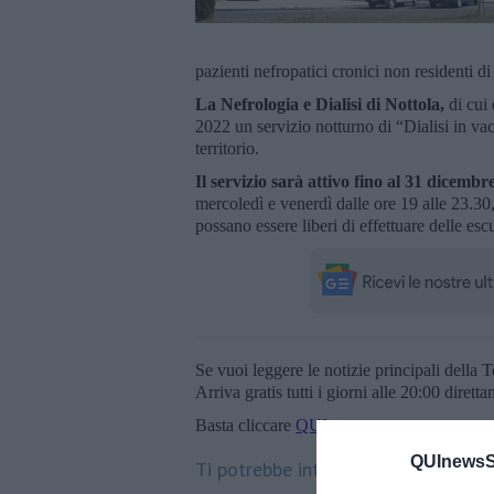
pazienti nefropatici cronici non residenti di 
La Nefrologia e Dialisi di Nottola,
di cui 
2022 un servizio notturno di “Dialisi in vac
territorio.
Il servizio sarà attivo fino al 31 dicembr
mercoledì e venerdì dalle ore 19 alle 23.30, 
possano essere liberi di effettuare delle esc
Se vuoi leggere le notizie principali della T
Arriva gratis tutti i giorni alle 20:00 dirett
Basta cliccare
QUI
QUInewsSi
Ti potrebbe interessare anche: