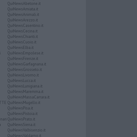
QuiNewsAbetone.it
QuiNewsAmiata.it
QuiNewsAnimali.it
QuiNewsArezzo.it
QuiNewsCasentino.it
QuiNewsCecina.it
QuiNewsChianti.it
QuiNewsCuoio.it
QuiNewsElba.it
i
QuiNewsEmpolese.it
QuiNewsFirenze.it
QuiNewsGarfagnana.it
QuiNewsGrosseto.it
QuiNewsLivorno.it
QuiNewsLucca.it
QuiNewsLunigiana.it
QuiNewsMaremma.it
QuiNewsMassaCarrara.it
ATTE
QuiNewsMugello.it
QuiNewsPisa.it
QuiNewsPistoia.it
nari
QuiNewsPrato.it
a
QuiNewsSiena.it
QuiNewsValbisenzio.it
QuiNewsValdarno.it