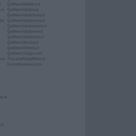
i
QuiNewsValdelsa.it
o e
QuiNewsValdera.it
QuiNewsValdichiana.it
lla
QuiNewsValdicornia.it
QuiNewsValdinievole.it
QuiNewsValdisieve.it
QuiNewsValtiberina.it
QuiNewsVersilia.it
QuiNewsVolterra.it
QuiNewsTango.com
Don
ToscanaMediaNews.it
Fiorentinanews.com
le di
zzi