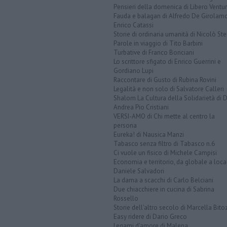
Pensieri della domenica di Libero Ventur
Fauda e balagan di Alfredo De Girolam
Enrico Catassi
Storie di ordinaria umanità di Nicolò Ste
Parole in viaggio di Tito Barbini
Turbative di Franco Bonciani
Lo scrittore sfigato di Enrico Guerrini e
Gordiano Lupi
Raccontare di Gusto di Rubina Rovini
Legalità e non solo di Salvatore Calleri
Shalom La Cultura della Solidarietà di 
Andrea Pio Cristiani
VERSI-AMO di Chi mette al centro la
persona
Eureka! di Nausica Manzi
Tabasco senza filtro di Tabasco n.6
Ci vuole un fisico di Michele Campisi
Economia e territorio, da globale a loca
Daniele Salvadori
La dama a scacchi di Carlo Belciani
Due chiacchiere in cucina di Sabrina
Rossello
Storie dell'altro secolo di Marcella Bito
Easy ridere di Dario Greco
Legami d'amore di Malena ...