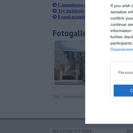
Camminano a bordo strada, investiti
If you wish 
Tre incidenti sull'A1, code e feriti, u
sensitive in
Esami gratuiti per le donne nei nosoc
confirm you
continue se
Fotogallery
information 
further disc
participants
Downstream 
Persona
Tag
montepulciano
nefrologia
REDAZIONE QUI NEWS
CAT