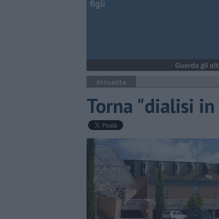
figli
Attualità
Torna "dialisi i