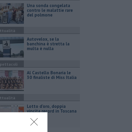
Una sonda congelata
contro le malattie rare
del polmone
ttualità
Autovelox, se la
banchina è stretta la
multa è nulla
pettacoli
Al Castello Bonaria le
30 finaliste di Miss Italia
ttualità
Lotto d'oro, doppia
vincita record in Toscana