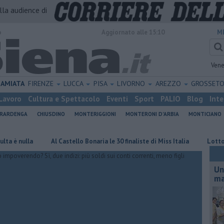
alla audience di
o
Aggiornato alle 15:10
M
Vene
AMIATA
FIRENZE
LUCCA
PISA
LIVORNO
AREZZO
GROSSET
Lavoro
Cultura e Spettacolo
Eventi
Sport
PALIO
Blog
Inte
ERARDENGA
CHIUSDINO
MONTERIGGIONI
MONTERONI D'ARBIA
MONTICIANO
lla
Al Castello Bonaria le 30 finaliste di Miss Italia
Lotto d'oro, d
Un
ma