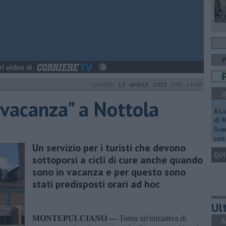
GIOVEDÌ
13 APRILE 2023
ORE 14:49
Q
n vacanza" a Nottola
A L
di 
Scar
con 
Un servizio per i turisti che devono
QUI
sottoporsi a cicli di cure anche quando
sono in vacanza e per questo sono
stati predisposti orari ad hoc
Ult
MONTEPULCIANO —
Torna un'iniziativa di
A