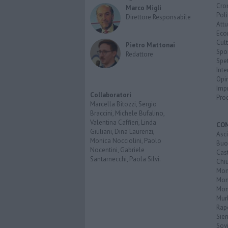
Cro
Marco Migli
Poli
Direttore Responsabile
Attu
Eco
Cult
Pietro Mattonai
Spo
Redattore
Spet
Inte
Opi
Imp
Collaboratori
Pro
Marcella Bitozzi, Sergio
Braccini, Michele Bufalino,
Valentina Caffieri, Linda
CO
Giuliani, Dina Laurenzi,
Asc
Monica Nocciolini, Paolo
Buo
Nocentini, Gabriele
Cas
Santarnecchi, Paola Silvi.
Chi
Mon
Mont
Mon
Mur
Rap
Sie
Sovi