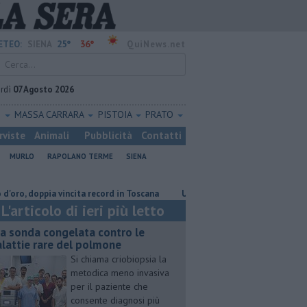
25°
36°
ETEO:
SIENA
QuiNews.net
rdì
07 Agosto 2026
O
MASSA CARRARA
PISTOIA
PRATO
rviste
Animali
Pubblicità
Contatti
MURLO
RAPOLANO TERME
SIENA
oppia vincita record in Toscana
Una sonda congelata contro le malattie
L'articolo di ieri più letto
a sonda congelata contro le
lattie rare del polmone
Si chiama criobiopsia la
metodica meno invasiva
per il paziente che
consente diagnosi più