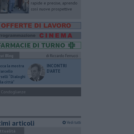
rapide e precise, aprendo
così nuove prospettive
ui Blog
di Riccardo Ferrucci
INCONTRI
ucca la mostra
D'ARTE
Marcello
selli “Dialoghi
la città"
Condoglianze
imi articoli
Vedi tutti
ttualità