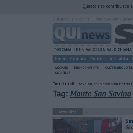
Questo sito contribuisce 
QUI
quotidiano online.
Percorso semplificat
TOSCANA
SIENA
VALDELSA
VALDICHIANA
Home
Cronaca
Politica
Attualità
ASCIANO
BUONCONVENTO
CASTELNUOVO B
SOVICILLE
tie rare del polmone
Autovelox, se la banchina è stretta la multa è nul
Tutti i titoli:
Tag:
Monte San Savino
Attualità
Si
Gi