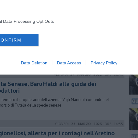
l Data Processing Opt Outs
MERCOLEDÌ
19 GENNAIO 2022
ORE 15:36
co le associazioni che faranno i tamponi
CONFIRM
licato il primo elenco delle strutture per i test. Nei prossimi giorni è
bile l'inserimento di altri centri
Data Deletion
Data Access
Privacy Policy
VENERDÌ
27 MAGGIO 2022
ORE 10:41
ta Senese, Baruffaldi alla guida dei
oduttori
nfermato il proprietario dell'azienda Vigli Mario al comando del
orzio di Tutela della specie senese
GIOVEDÌ
23 MARZO 2023
ORE 14:55
ionellosi, allerta per i contagi nell'Aretino