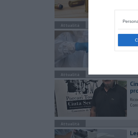
Persona
Attualità
Ec
Pubb
possi
Attualità
Cin
pr
Rico
Cons
Attualità
Leg