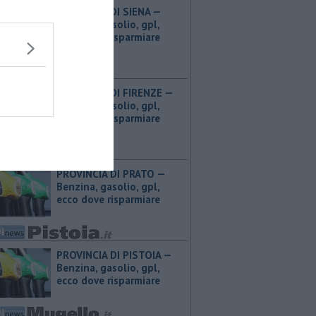
PROVINCIA DI SIENA — ​
Benzina, gasolio, gpl,
ecco dove risparmiare
PROVINCIA DI FIRENZE — ​
Benzina, gasolio, gpl,
ecco dove risparmiare
PROVINCIA DI PRATO — ​
Benzina, gasolio, gpl,
ecco dove risparmiare
PROVINCIA DI PISTOIA — ​
Benzina, gasolio, gpl,
ecco dove risparmiare