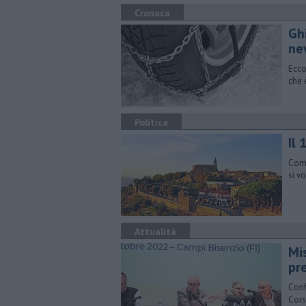
Cronaca
Gh
ne
Ecco
che 
Politica
Il 
Comu
si v
Attualità
Mi
pre
Conf
Cors