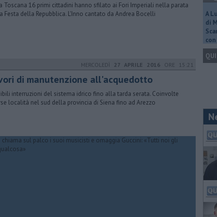
a Toscana 16 primi cittadini hanno sfilato ai Fori Imperiali nella parata
la Festa della Repubblica. L'Inno cantato da Andrea Bocelli
A L
di 
Scar
con 
QUI
MERCOLEDÌ
27 APRILE 2016
ORE 15:21
vori di manutenzione all'acquedotto
ibili interruzioni del sistema idrico fino alla tarda serata. Coinvolte
rse località nel sud della provincia di Siena fino ad Arezzo
N