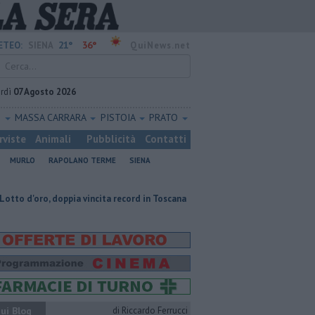
21°
36°
ETEO:
SIENA
QuiNews.net
rdì
07 Agosto 2026
O
MASSA CARRARA
PISTOIA
PRATO
rviste
Animali
Pubblicità
Contatti
MURLO
RAPOLANO TERME
SIENA
ppia vincita record in Toscana
Una sonda congelata contro le malattie 
ui Blog
di Riccardo Ferrucci