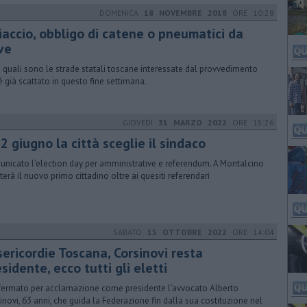
DOMENICA
18 NOVEMBRE 2018
ORE 10:28
iaccio, obbligo di catene o pneumatici da
ve
 quali sono le strade statali toscane interessate dal provvedimento
è già scattato in questo fine settimana.
GIOVEDÌ
31 MARZO 2022
ORE 15:26
12 giugno la città sceglie il sindaco
nicato l'election day per amministrative e referendum. A Montalcino
oterà il nuovo primo cittadino oltre ai quesiti referendari
SABATO
15 OTTOBRE 2022
ORE 14:04
sericordie Toscana, Corsinovi resta
sidente, ecco tutti gli eletti
ermato per acclamazione come presidente l’avvocato Alberto
inovi, 63 anni, che guida la Federazione fin dalla sua costituzione nel