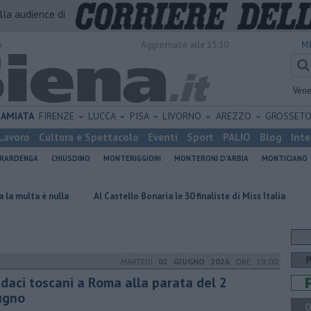
alla audience di
o
Aggiornato alle 15:10
M
Vene
AMIATA
FIRENZE
LUCCA
PISA
LIVORNO
AREZZO
GROSSET
Lavoro
Cultura e Spettacolo
Eventi
Sport
PALIO
Blog
Inte
ERARDENGA
CHIUSDINO
MONTERIGGIONI
MONTERONI D'ARBIA
MONTICIANO
la
Al Castello Bonaria le 30 finaliste di Miss Italia
Lotto d'oro, do
MARTEDÌ
02 GIUGNO 2026
ORE 19:00
ndaci toscani a Roma alla parata del 2
ugno
Q