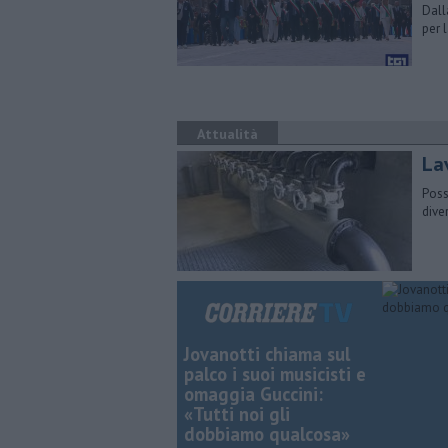
Dall
per 
Attualità
La
Poss
dive
Jovanotti chiama sul
palco i suoi musicisti e
omaggia Guccini:
«Tutti noi gli
dobbiamo qualcosa»