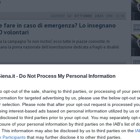
9
GIOVEDÌ
12 OTTOBRE 2023
ORE 11:35
e fare in caso di emergenza? Lo insegnano
0 volontari
a la campagna "Io non rischio", ecco tutte le piazze coinvolte. In
ana la prima nazionale dell'esercitazione dedicata a fragili e disabili
GIOVEDÌ
07 SETTEMBRE 2017
ORE 12:34
t toscani per Sorrentino, Konchalovsky, I
ena.it -
Do Not Process My Personal Information
dici
to opt-out of the sale, sharing to third parties, or processing of your per
ttembre le riprese a Firenze e in molte altre località toscane di
issime poduzioni italiane e straniere per il cinema e la tv
formation for targeted advertising by us, please use the below opt-out s
r selection. Please note that after your opt-out request is processed y
eing interest-based ads based on personal information utilized by us or
VENERDÌ
07 DICEMBRE 2018
ORE 17:30
disclosed to third parties prior to your opt-out. You may separately opt-
ro ucciso, la perizia affidata a un parà
losure of your personal information by third parties on the IAB’s list of
. This information may also be disclosed by us to third parties on the
IA
n ufficiale dei paracadutisti senese il perito scelto dalla procura per la
Participants
that may further disclose it to other third parties.
ia sulle traiettorie dei proiettili sparati da Fredy Pacini