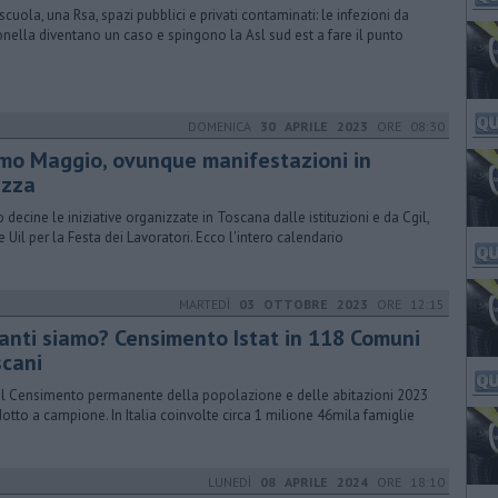
scuola, una Rsa, spazi pubblici e privati contaminati: le infezioni da
onella diventano un caso e spingono la Asl sud est a fare il punto
DOMENICA
30 APRILE 2023
ORE 08:30
imo Maggio, ovunque manifestazioni in
azza
 decine le iniziative organizzate in Toscana dalle istituzioni e da Cgil,
 e Uil per la Festa dei Lavoratori. Ecco l'intero calendario
MARTEDÌ
03 OTTOBRE 2023
ORE 12:15
anti siamo? Censimento Istat in 118 Comuni
scani
al Censimento permanente della popolazione e delle abitazioni 2023
otto a campione. In Italia coinvolte circa 1 milione 46mila famiglie
LUNEDÌ
08 APRILE 2024
ORE 18:10