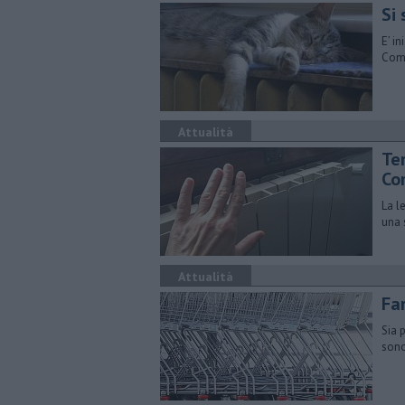
Si 
E’ in
Comu
Attualità
Te
Co
La l
una 
Attualità
Fa
Sia 
sono