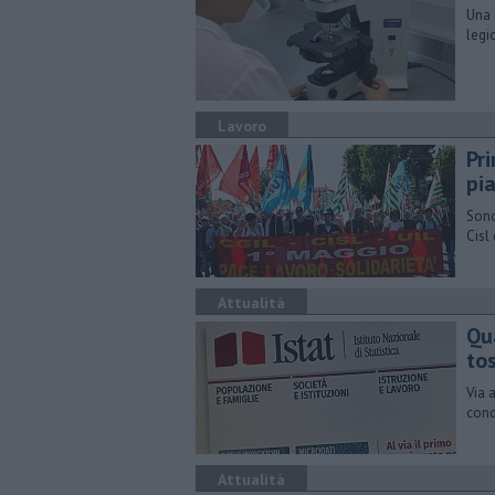
Una 
legi
Lavoro
Pr
pi
Sono
Cisl
Attualità
Qu
to
Via 
cond
Attualità