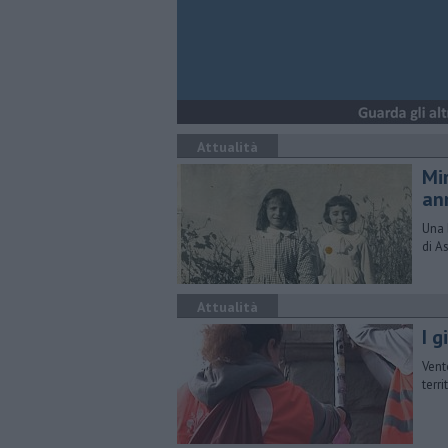
Attualità
Mi
an
Una 
di A
Attualità
I 
Vent
terr