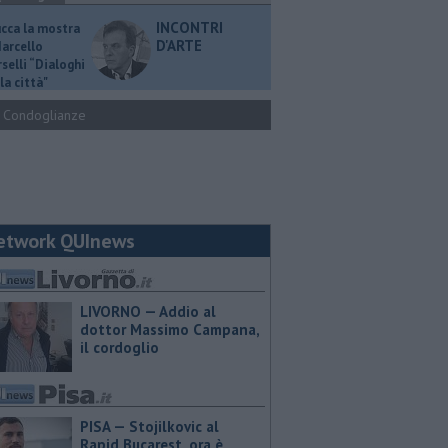
INCONTRI
ucca la mostra
D'ARTE
Marcello
selli “Dialoghi
la città"
Condoglianze
etwork QUInews
LIVORNO — Addio al
dottor Massimo Campana,
il cordoglio
PISA — Stojilkovic al
Rapid Bucarest, ora è