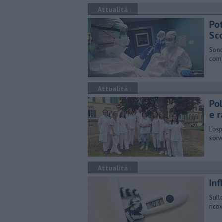
Attualità
Pot
Sc
Sono
comp
Attualità
Po
e 
L'os
sorv
Attualità
Inf
Sull
rico