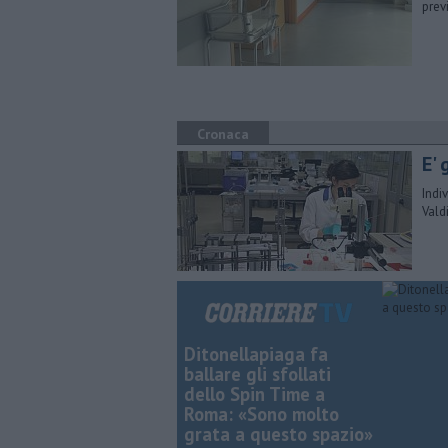
prev
Cronaca
E'
Indi
Vald
Ditonellapiaga fa
ballare gli sfollati
dello Spin Time a
Roma: «Sono molto
grata a questo spazio»