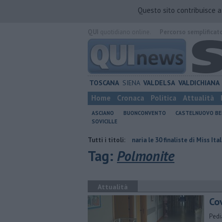
Questo sito contribuisce 
QUI
quotidiano online.
Percorso semplificat
TOSCANA
SIENA
VALDELSA
VALDICHIANA
Home
Cronaca
Politica
Attualità
ASCIANO
BUONCONVENTO
CASTELNUOVO B
SOVICILLE
ulta è nulla
Al Castello Bonaria le 30 finaliste di Miss Italia
Tutti i titoli:
Lotto
Tag:
Polmonite
Attualità
Cov
Pedi