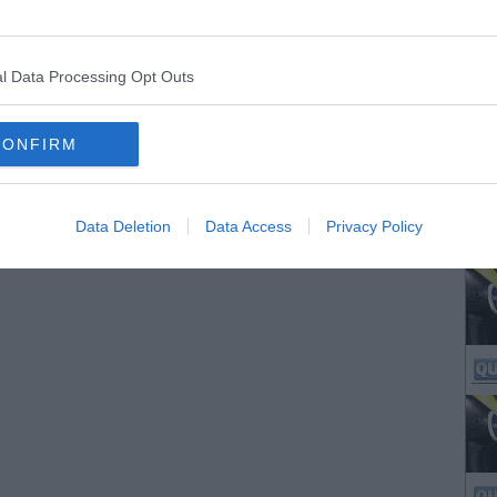
olmonite, la malformazione congenita, l'infezione di origine animale:
 a Siena hanno salvato il paziente pediatrico con 2 interventi
inati
l Data Processing Opt Outs
CONFIRM
Data Deletion
Data Access
Privacy Policy