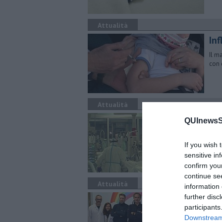
Attualità
Inf
Il m
con 
Attualità
Cri
QUInewsSi
Il p
rico
If you wish 
sensitive in
confirm you
continue se
Attualità
information 
Bi
further disc
participants
po
Downstream 