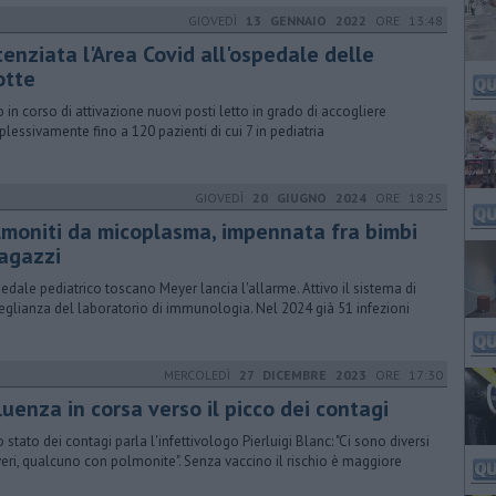
GIOVEDÌ
13 GENNAIO 2022
ORE 13:48
enziata l'Area Covid all'ospedale delle
otte
 in corso di attivazione nuovi posti letto in grado di accogliere
lessivamente fino a 120 pazienti di cui 7 in pediatria
GIOVEDÌ
20 GIUGNO 2024
ORE 18:25
lmoniti da micoplasma, impennata fra bimbi
ragazzi
pedale pediatrico toscano Meyer lancia l'allarme. Attivo il sistema di
eglianza del laboratorio di immunologia. Nel 2024 già 51 infezioni
MERCOLEDÌ
27 DICEMBRE 2023
ORE 17:30
luenza in corsa verso il picco dei contagi
o stato dei contagi parla l'infettivologo Pierluigi Blanc: "Ci sono diversi
veri, qualcuno con polmonite". Senza vaccino il rischio è maggiore