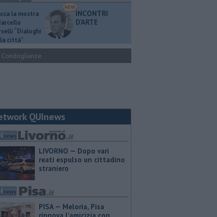
INCONTRI
ucca la mostra
D'ARTE
Marcello
selli “Dialoghi
la città"
Condoglianze
etwork QUInews
LIVORNO — Dopo vari
reati espulso un cittadino
straniero
PISA — Meloria, Pisa
rinnova l'amicizia con