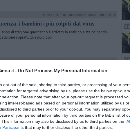
MERCOLEDÌ
07 DICEMBRE 2022
ORE 16:10
luenza, i bambini i più colpiti dal virus
alanno di stagione quest'anno è arrivato in anticipo e sta colpendo
decisione soprattutto i più piccoli
MERCOLEDÌ
10 NOVEMBRE 2021
ORE 19:25
si respiratoria, muore bimbo di 3 anni
ena.it -
Do Not Process My Personal Information
iccolo è spirato ieri sera all'ospedale delle Scotte dove era stato
verato al mattino. I medici hanno escluso un'infezione da Covid
to opt-out of the sale, sharing to third parties, or processing of your per
formation for targeted advertising by us, please use the below opt-out s
r selection. Please note that after your opt-out request is processed y
eing interest-based ads based on personal information utilized by us or
MERCOLEDÌ
03 DICEMBRE 2025
ORE 16:30
disclosed to third parties prior to your opt-out. You may separately opt-
mbo torna a respirare dopo rara malattia
losure of your personal information by third parties on the IAB’s list of
. This information may also be disclosed by us to third parties on the
lmonare
IA
Participants
that may further disclose it to other third parties.