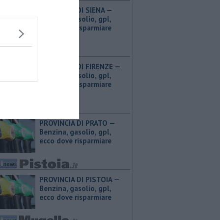
PROVINCIA DI SIENA — ​
Benzina, gasolio, gpl,
ecco dove risparmiare
PROVINCIA DI FIRENZE — ​
Benzina, gasolio, gpl,
ecco dove risparmiare
PROVINCIA DI PRATO — ​
Benzina, gasolio, gpl,
ecco dove risparmiare
PROVINCIA DI PISTOIA — ​
Benzina, gasolio, gpl,
ecco dove risparmiare