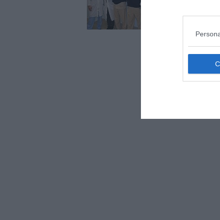
La p
così
comb
Persona