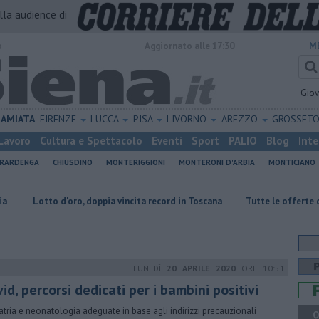
alla audience di
o
Aggiornato alle 17:30
M
Gio
AMIATA
FIRENZE
LUCCA
PISA
LIVORNO
AREZZO
GROSSET
Lavoro
Cultura e Spettacolo
Eventi
Sport
PALIO
Blog
Inte
ERARDENGA
CHIUSDINO
MONTERIGGIONI
MONTERONI D'ARBIA
MONTICIANO
 d'oro, doppia vincita record in Toscana
​Tutte le offerte di lavoro in p
LUNEDÌ
20 APRILE 2020
ORE 10:51
id, percorsi dedicati per i bambini positivi
atria e neonatologia adeguate in base agli indirizzi precauzionali
Q