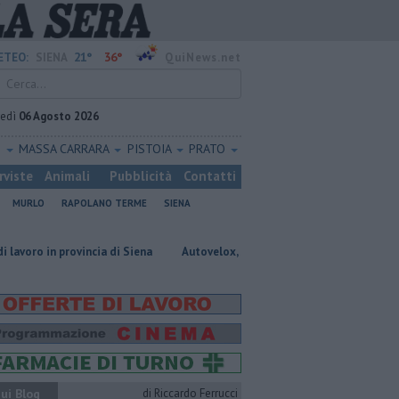
21°
36°
ETEO:
SIENA
QuiNews.net
vedì
06 Agosto 2026
O
MASSA CARRARA
PISTOIA
PRATO
rviste
Animali
Pubblicità
Contatti
MURLO
RAPOLANO TERME
SIENA
rovincia di Siena
Autovelox, se la banchina è stretta la multa è nulla
ui Blog
di Riccardo Ferrucci