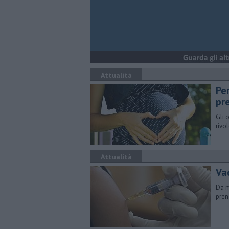
Attualità
Pe
pr
Gli 
rivo
Attualità
Vac
Da m
pren