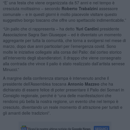
“E’ una festa che viene organizzata da 57 anni e nel tempo è
cresciuta moltissimo – secondo
Roberto Trabalzini
assessore
comunale – e in questi giorni è molto piacevole visitare questo
suggestivo borgo toscano che offre uno spettacolo indimenticabile.”
“Un palio che ci rappresenta – ha detto
Yuri Cardini
presidente
Associazione Sagra San Giuseppe – ed è diventato un momento
aggregante per tutta la comunità, che torna a svolgersi nel mese di
marzo, dopo due anni particolari per l’emergenza covid. Sono
molte le iniziative collegate alla corsa del Palio: dal corteo storico
all’intervento degli sbandieratori. Il drappo che viene consegnato
alla contrada che vince il palio è stato realizzato dall’artista senese
Minucci.”
A margine della conferenza stampa è intervenuto anche il
presidente dell’Assemblea toscana
Antonio Mazzeo
che ha
dichiarato di essere felice di poter presentare il Palio dei Somari in
Consiglio regionale, perché è “una delle manifestazioni che
rendono più bella la nostra regione, un evento che nel tempo è
cresciuto, diventando un reale momento di attrazione per turisti e
gli amanti delle tradizioni”.