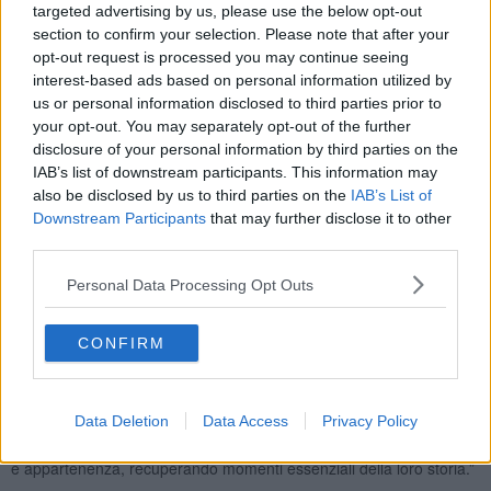
Tamburini, a cui prendono parte le giovani promesse del Gruppo
targeted advertising by us, please use the below opt-out
Sbandieratori e Tamburini di Torrita di Siena, Terziere Porta
section to confirm your selection. Please note that after your
Fiorentina e Rione Cassero di Castiglion Fiorentino, Bandierai degli
opt-out request is processed you may continue seeing
Uffizi di Firenze.
interest-based ads based on personal information utilized by
us or personal information disclosed to third parties prior to
Domenica 19 la giornata
si apre con l'ingresso del corteo di
ciascuna Contrada in piazza Matteotti e la Santa Messa nella
your opt-out. You may separately opt-out of the further
Chiesa dei Santi Martino e Costanzo. Piazza Matteotti si anima con
disclosure of your personal information by third parties on the
le
esibizioni degli Sbandieratori e dei Tamburini delle
IAB’s list of downstream participants. This information may
Contrade
, prima che il lungo corteo storico inizi la sfilata per le vie
also be disclosed by us to third parties on the
IAB’s List of
del borgo fino ad arrivare al Gioco del Pallone.
Il 66° Palio dei
Downstream Participants
that may further disclose it to other
Somari si corre nel pomeriggio, alle ore 16.
In caso di pioggia il
third parties.
Palio è rimandato a domenica 26 marzo. L’evento si svolge con il
patrocinio del Comune di Torrita di Siena e della Regione Toscana.
Personal Data Processing Opt Outs
“Il Palio dei Somari di Torrita di Siena è una delle tracce della
nostra cultura materiale – ha detto
Cristina Giachi
presidente
CONFIRM
Commissione Cultura – ed è legato profondamente alla storia del
nostro territorio, i somari erano animali contigui e vicini alla vita
delle famiglie in campagna. Torrita coltiva da anni questo momento
Data Deletion
Data Access
Privacy Policy
di festa con un corteo storico molto bello; è importante che i territori
ritrovino le loro radici più profonde, riscoprendo il senso di comunità
e appartenenza, recuperando momenti essenziali della loro storia.”