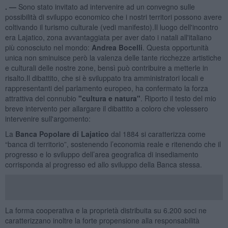
. —
Sono stato invitato ad intervenire ad un convegno sulle
possibilità di sviluppo economico che i nostri territori possono avere
coltivando il turismo culturale (vedi manifesto).Il luogo dell'incontro
era Lajatico, zona avvantaggiata per aver dato i natali all'italiano
più conosciuto nel mondo:
Andrea Bocelli
. Questa opportunità
unica non sminuisce però la valenza delle tante ricchezze artistiche
e culturali delle nostre zone, bensì può contribuire a metterle in
risalto.Il dibattito, che si è sviluppato tra amministratori locali e
rappresentanti del parlamento europeo, ha confermato la forza
attrattiva del connubio
"cultura e natura"
. Riporto il testo del mio
breve intervento per allargare il dibattito a coloro che volessero
intervenire sull'argomento:
La
Banca Popolare di Lajatico
dal 1884 si caratterizza come
“banca di territorio”, sostenendo l’economia reale e ritenendo che il
progresso e lo sviluppo dell’area geografica di insediamento
corrisponda al progresso ed allo sviluppo della Banca stessa.
La forma cooperativa e la proprietà distribuita su 6.200 soci ne
caratterizzano inoltre la forte propensione alla responsabilità