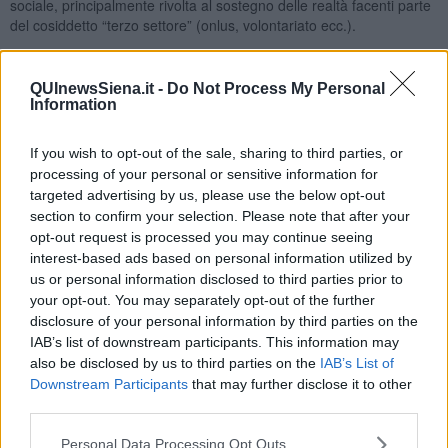
sociale, principalmente rivolta al sostegno delle realtà facenti parte
del cosiddetto “terzo settore” (onlus, volontariato ecc.).
Quando si iniziò a parlare di
Teatro del Silenzio
, l’argomento
destò nell’opinione pubblica molte perplessità per la evidente
QUInewsSiena.it -
Do Not Process My Personal
difficoltà di realizzazione. Quasi una pazzia!
Information
Il sostegno della Banca all’iniziativa contribuì a dargli maggiore
credibilità e, insieme alla grande volontà e capacità del “gruppo di
If you wish to opt-out of the sale, sharing to third parties, or
lavoro”, decollo questo sogno.
processing of your personal or sensitive information for
Le intuizioni che hanno fatto nascere le grandi cose, sgorgano
targeted advertising by us, please use the below opt-out
spesso da ragionamenti semplici. Abbiamo la fortuna di avere
section to confirm your selection. Please note that after your
come cittadino Andrea Bocelli, abbiamo un ambiente naturale bello
opt-out request is processed you may continue seeing
ed incontaminato: mettiamo le due cose assieme e vediamo se
interest-based ads based on personal information utilized by
funziona. In questo caso la mente dell’
Arch. Bartalini
, dai più
us or personal information disclosed to third parties prior to
ritenuta “complessa”, è stata di una linearità travolgente.
your opt-out. You may separately opt-out of the further
disclosure of your personal information by third parties on the
Tornando al rapporto tra Banca e Territorio, vorrei sottolineare tre
IAB’s list of downstream participants. This information may
concetti che ne hanno caratterizzato la lunga vita societaria e che
also be disclosed by us to third parties on the
IAB’s List of
sono ancora attualissimi:
Downstream Participants
that may further disclose it to other
1884:
Guelfo Guelfi
, fondatore della Banca sosteneva che: “IL
third parties.
PROGRESSO DEI POPOLI E’ UN PROBLEMA DI EDUCAZIONE”.
Che cosa è il progetto “Lajatico-Chianni” se non diffusione di
Personal Data Processing Opt Outs