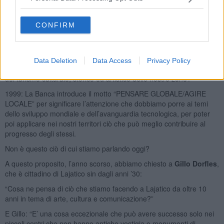
cultura?
1930: La Banca, per consentire lo sviluppo agrario delle nostre
CONFIRM
zone, acquistò due “moderne” trebbiatrici che dava in uso ai soci
agricoltori, consentendogli così di essere al top di settore per
l’epoca.
Data Deletion
Data Access
Privacy Policy
Siamo d’accordo che la “TREBBIATRICE DEL 2000” è lo sviluppo
del turismo culturale, storico ed artistico delle nostre zone?
1999: La Banca introduce il motto “PENSARE GLOBALE/AGIRE
LOCALE” per significare l’attenzione che dobbiamo porre ai temi
dello sviluppo mondiale e dell’avanguardia tecnologica, per poter
poi applicare nei nostri territori ciò che può meglio contribuire al
progresso degli stessi.
Non è questo ciò di cui stiamo parlando oggi?
A questo proposito, l’anno scorso, abbiamo chiesto a
Gillo Dorfles
,
che è cittadino di Lajatico sin dagli anni ’30:
“Cosa ne pensa di ciò che stiamo facendo a Lajatico da oltre 10
anni in tema di arte, cultura e comunicazione?”
E Gillo: “E’ una cosa eccezionale che può avere successo solo nei
piccoli centri che non hanno antiche vestigia o monumenti di