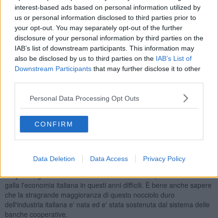
Infatti 70 anni fa Enzo Ferrari si vedeva rifiutati i finanziamenti
interest-based ads based on personal information utilized by
necessari a far partire il suo progetto da tutte le banche più
us or personal information disclosed to third parties prior to
importanti presenti nella zona.
your opt-out. You may separately opt-out of the further
Fu solo nell'ufficio del direttore di questa piccola banca popolare
disclosure of your personal information by third parties on the
cooperativa che ottenne i denari occorrenti per iniziare la sua folle
IAB’s list of downstream participants. This information may
corsa.
also be disclosed by us to third parties on the
IAB’s List of
Downstream Participants
that may further disclose it to other
Enzo gliene fu riconoscente per tutta la vita!
third parties.
Oggi, la globalizzazione e la più recente regolamentazione europea
tendono ad uniformare il sistema favorendo l'avvento di banche
Personal Data Processing Opt Outs
sempre più grandi.
Io continuo a ritenere (seppur interessato) che la differenza di
CONFIRM
genere sia un elemento ancora essenziale per assicurare una sana
concorrenza sul mercato; quindi un principio da difendere.
Non dimentichiamo che in Italia, ad esempio, le Piccole e Medie
Data Deletion
Data Access
Privacy Policy
Imprese occupano, addirittura, il 90% dei settori tipici del
'Made in
Italy'
che, grazie alla loro forza sui mercati esteri, hanno tenuto a
galla l'economia italiana in questi anni difficili. È bene anche sapere
che la stragrande maggioranza di questo nocciolo duro
dell'industria italiana e' nata ed e' stata sostenuta dal sistema delle
banche cooperative.