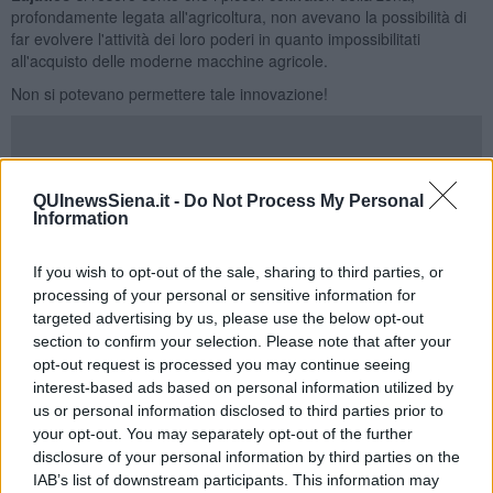
profondamente legata all'agricoltura, non avevano la possibilità di
far evolvere l'attività dei loro poderi in quanto impossibilitati
all'acquisto delle moderne macchine agricole.
Non si potevano permettere tale innovazione!
Quegli amministratori lungimiranti fecero acquistare dalla Banca
QUInewsSiena.it -
Do Not Process My Personal
due nuove trebbiatrici
; una macchina grande ed una piccola in
Information
modo da poter soddisfare le esigenze dei diversi appezzamenti di
terreno.
If you wish to opt-out of the sale, sharing to third parties, or
Quindi cedettero in uso ai vari soci agricoltori le nuove macchine,
processing of your personal or sensitive information for
sia a giornata che ad ore, ricevendo in cambio un canone di affitto.
targeted advertising by us, please use the below opt-out
section to confirm your selection. Please note that after your
Questa semplice ma fondamentale decisione contribuì allo sviluppo
opt-out request is processed you may continue seeing
economico della zona e risollevò le sorti di molte famiglie
interest-based ads based on personal information utilized by
contadine.
us or personal information disclosed to third parties prior to
Chi amministra oggi la stessa banca si chiede cosa può
your opt-out. You may separately opt-out of the further
essere la "trebbiatrice del nuovo millennio".
disclosure of your personal information by third parties on the
La risposta che ci siamo dati è la stessa di quasi 100 anni fa: si
IAB’s list of downstream participants. This information may