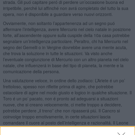
strada. Gli puó capitare peró di perdere un’occasione buona ed
irripetibile, perché lui affinché non avrá completato del tutto la sua
opera, non é disponibile a guardare verso nuovi orizzonti.
Ovviamente, non soltanto l’appartenenza ad un segno puó
affermare l’intelligenza, avere Mercurio nel cielo natale in posizione
forte, all’ascendente oppure sulla cuspide della 10a casa potrebbe
segnalare un’intelligenza particolare. Peraltro, chi ha Mercurio nel
segno dei Gemelli o in Vergine dovrebbe avere una mente acuta,
che trova la soluzione in tutte le situazioni. Va visto anche
l’eventuale congiunzione di Mercurio con un altro pianeta nel cielo
natale, che influenzerá in base del tipo di pianeta, la mente e la
comunicazione della persona.
Una valutazione veloce, in ordine dello zodiaco: L’Ariete é un po’
frettoloso, spesso non riflette prima di agire, che potrebbe
ostacolare di agire nel modo giusto e logico in qualche situazione. Il
Toro é un po’ pacato, non é pronto ad adeguarsi a situazioni
nuove, che si creano velocemente, ci mette troppo a decidere,
potrebbe perdere „il treno” che non ripasserá piú. Il Cancro si
coinvolge troppo emotivamente, in certe situazioni lascia
comandare il cuore al posto dell’intelligenza e razionalitá. Il Leone
trova la soluzione giusta in varie situazioni, lui é „il capo”
d’eccellenza, ma in certe situazioni é ingenuamente permessivo.