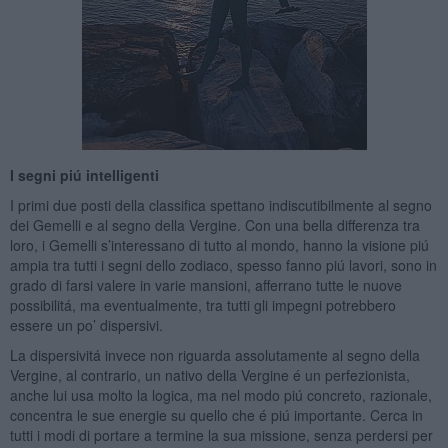
I segni piú intelligenti
I primi due posti della classifica spettano indiscutibilmente al segno
dei Gemelli e al segno della Vergine. Con una bella differenza tra
loro, i Gemelli s’interessano di tutto al mondo, hanno la visione piú
ampia tra tutti i segni dello zodiaco, spesso fanno piú lavori, sono in
grado di farsi valere in varie mansioni, afferrano tutte le nuove
possibilitá, ma eventualmente, tra tutti gli impegni potrebbero
essere un po’ dispersivi.
La dispersivitá invece non riguarda assolutamente al segno della
Vergine, al contrario, un nativo della Vergine é un perfezionista,
anche lui usa molto la logica, ma nel modo piú concreto, razionale,
concentra le sue energie su quello che é piú importante. Cerca in
tutti i modi di portare a termine la sua missione, senza perdersi per