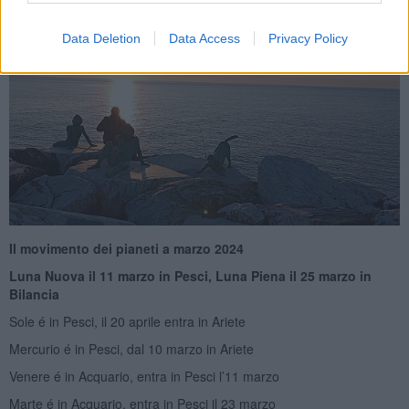
Data Deletion
Data Access
Privacy Policy
Il movimento dei pianeti a marzo 2024
Luna Nuova il 11 marzo in Pesci, Luna Piena il 25 marzo in
Bilancia
Sole é in Pesci, il 20 aprile entra in Ariete
Mercurio é in Pesci, dal 10 marzo in Ariete
Venere é in Acquario, entra in Pesci l’11 marzo
Marte é in Acquario, entra in Pesci il 23 marzo