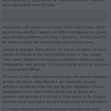
come sará questo mese di marzo.
Innanzitutto, tutti i pianeti sono in moto diretto tutto il mese, che é
già una cosa positiva. L’aspetto piú bello e vantaggioso tra i pianeti
sará nell’ultima settimana del mese, il 26 marzo, un’ottimo aspetto
tra Venere e Giove. Ma vediamo tutto, dall’inizio del mese.
I pianeti in Acquario, prima Venere, il 3 marzo, poi Marte il 9 marzo
andranno in tensione con l’imprevedibile Urano in Toro. I segni
Toro, Leone, Scorpione ed Acquario potrebbero risentire qualche
problematica, nelle giornate 7-8 marzo, quando anche la Luna sará
in una posizione difficile.
L’8 marzo, la festa della donna sará una giornata gioiosa e positiva
ai nativi del Cancro, della Bilancia e del Capricorno. Ai nativi
dell’ultimo decade dei segni Gemelli, Vergine, Sagittario e Pesci é
consigliabile di non dare credito a quello che gli dicono altre
persone, nelle giornate 8-9-10 marzo, forse senza un filo di logica
cercheranno di convincerti, ma sará meglio a non farsi abbindolare.
Il 10 marzo Mercurio finalmente fuoriesce dal segno non tanto