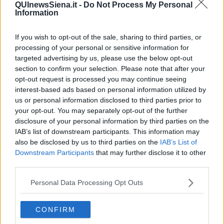
QUInewsSiena.it -
Do Not Process My Personal
Information
La Bilancia valuta tanto a lungo le cose, e da troppa importanza
agli opionioni altrui, quindi é facilmente influenzabile, puó capitare
che invece di fare di testa sua, decide in base di quello che gli altri
If you wish to opt-out of the sale, sharing to third parties, or
aspettano da lui. Lo Scorpione, che difficilmente ti fa entrare nella
processing of your personal or sensitive information for
sua privacy, agisce d’istinto in un lampo, quindi di solito non prende
targeted advertising by us, please use the below opt-out
decisioni logiche e ponderate. Il Sagittario, che non sopporta se gli
section to confirm your selection. Please note that after your
pongono dei confini, si sente autorizzato ad utilizzare tutti i mezzi,
opt-out request is processed you may continue seeing
pure quelli non tanto regolari, per arrivare al traguardo,
interest-based ads based on personal information utilized by
eventualmente potrebbe mancare di riflessione, in quello che fa.
us or personal information disclosed to third parties prior to
Il Capricorno, saggio e responsabile, ma é troppo attacato ai valori
your opt-out. You may separately opt-out of the further
materiali, spesso decide in base alla convenienza e non in base
disclosure of your personal information by third parties on the
alla logica. L’Acquario é troppo libertino, ha il modo di pensare solo
IAB’s list of downstream participants. This information may
suo, un mondo interiore strano e un grado di valutazione diverso
also be disclosed by us to third parties on the
IAB’s List of
da altrui, spesso decide in modo estremo e sorprendente, anche
Downstream Participants
that may further disclose it to other
nelle situazioni normali. Il segno dei Pesci ragiona piú con il cuore e
third parties.
con le sue sensazioni, decisioni sagge difficilmente nascerebbero
da lui, ma é talmente bravo a percepire le cose, che in tante
Personal Data Processing Opt Outs
situazioni sará in grado di decidere nel modo giusto.
CONFIRM