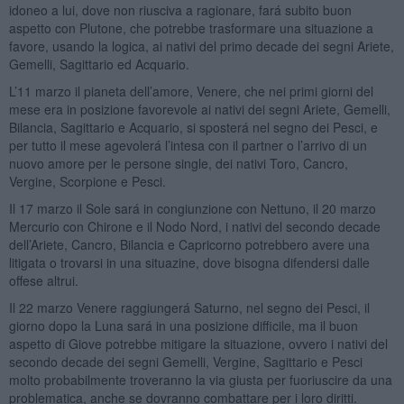
idoneo a lui, dove non riusciva a ragionare, fará subito buon
aspetto con Plutone, che potrebbe trasformare una situazione a
favore, usando la logica, ai nativi del primo decade dei segni Ariete,
Gemelli, Sagittario ed Acquario.
L’11 marzo il pianeta dell’amore, Venere, che nei primi giorni del
mese era in posizione favorevole ai nativi dei segni Ariete, Gemelli,
Bilancia, Sagittario e Acquario, si sposterá nel segno dei Pesci, e
per tutto il mese agevolerá l’intesa con il partner o l’arrivo di un
nuovo amore per le persone single, dei nativi Toro, Cancro,
Vergine, Scorpione e Pesci.
Il 17 marzo il Sole sará in congiunzione con Nettuno, il 20 marzo
Mercurio con Chirone e il Nodo Nord, i nativi del secondo decade
dell’Ariete, Cancro, Bilancia e Capricorno potrebbero avere una
litigata o trovarsi in una situazine, dove bisogna difendersi dalle
offese altrui.
Il 22 marzo Venere raggiungerá Saturno, nel segno dei Pesci, il
giorno dopo la Luna sará in una posizione difficile, ma il buon
aspetto di Giove potrebbe mitigare la situazione, ovvero i nativi del
secondo decade dei segni Gemelli, Vergine, Sagittario e Pesci
molto probabilmente troveranno la via giusta per fuoriuscire da una
problematica, anche se dovranno combattare per i loro diritti.