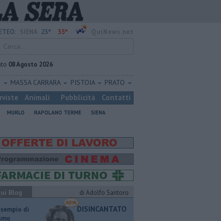
23°
35°
ETEO:
SIENA
QuiNews.net
ato
08 Agosto 2026
O
MASSA CARRARA
PISTOIA
PRATO
rviste
Animali
Pubblicità
Contatti
MURLO
RAPOLANO TERME
SIENA
ui Blog
di Adolfo Santoro
DISINCANTATO
esempio di
ismo