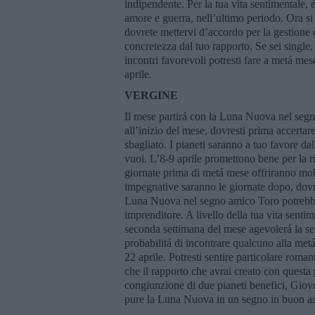
indipendente. Per la tua vita sentimentale, é
amore e guerra, nell’ultimo periodo. Ora si 
dovrete mettervi d’accordo per la gestione 
concretezza dal tuo rapporto. Se sei single,
incontri favorevoli potresti fare a metá mes
aprile.
VERGINE
Il mese partirá con la Luna Nuova nel segn
all’inizio del mese, dovresti prima accertare
sbagliato. I pianeti saranno a tuo favore dal
vuoi. L’8-9 aprile promettono bene per la r
giornate prima di metá mese offriranno molt
impegnative saranno le giornate dopo, dovrai
Luna Nuova nel segno amico Toro potrebbe a
imprenditore. A livello della tua vita sentim
seconda settimana del mese agevolerá la ser
probabilitá di incontrare qualcuno alla met
22 aprile. Potresti sentire particolare roma
che il rapporto che avrai creato con questa
congiunzione di due pianeti benefici, Gio
pure la Luna Nuova in un segno in buon asp