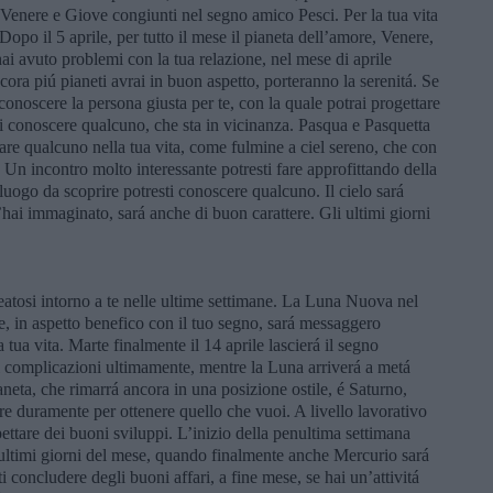
i Venere e Giove congiunti nel segno amico Pesci. Per la tua vita
Dopo il 5 aprile, per tutto il mese il pianeta dell’amore, Venere,
hai avuto problemi con la tua relazione, nel mese di aprile
cora piú pianeti avrai in buon aspetto, porteranno la serenitá. Se
 conoscere la persona giusta per te, con la quale potrai progettare
i conoscere qualcuno, che sta in vicinanza. Pasqua e Pasquetta
are qualcuno nella tua vita, come fulmine a ciel sereno, che con
e. Un incontro molto interessante potresti fare approfittando della
 luogo da scoprire potresti conoscere qualcuno. Il cielo sará
l’hai immaginato, sará anche di buon carattere. Gli ultimi giorni
creatosi intorno a te nelle ultime settimane. La Luna Nuova nel
, in aspetto benefico con il tuo segno, sará messaggero
a tua vita. Marte finalmente il 14 aprile lascierá il segno
di complicazioni ultimamente, mentre la Luna arriverá a metá
eta, che rimarrá ancora in una posizione ostile, é Saturno,
re duramente per ottenere quello che vuoi. A livello lavorativo
ettare dei buoni sviluppi. L’inizio della penultima settimana
ultimi giorni del mese, quando finalmente anche Mercurio sará
i concludere degli buoni affari, a fine mese, se hai un’attivitá