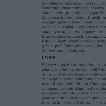
degli affari vantaggiosissimi, con l’aiuto d
sentimentale, buone notizie sono in arrivo. 
sará in ottimo aspetto con il tuo segno. Se 
dovrebbero risolversi. Dopo il 10 aprile, an
sei single, aprile é il mese, quando potresti
un futuro. Poco prima di metá mese potrest
saranno giornate promettenti, potrebbe entr
la sua originalitá catturerá la tua attenzion
festa di 25 aprile, durante un viaggio in un
perfetto, perché lui/lei possa essere, come 
del mese saranno molto sereni.
LEONE
Nel mese di aprile si allenta il clima teso 
primo giorno del mese nel segno dell’Ariete
dell’arrivo di un periodo piú tranquillo nell
dell’Acquario, dove ti avrá creato un po’ 
mese nel segno amico Bilancia. L’unico pian
comunque ti sarai giá abituato a dover lotta
poco prima della metá del mese potresti asp
promette anche molto bene, come pure gli 
in aspetto benefico con il tuo segno. Potrest