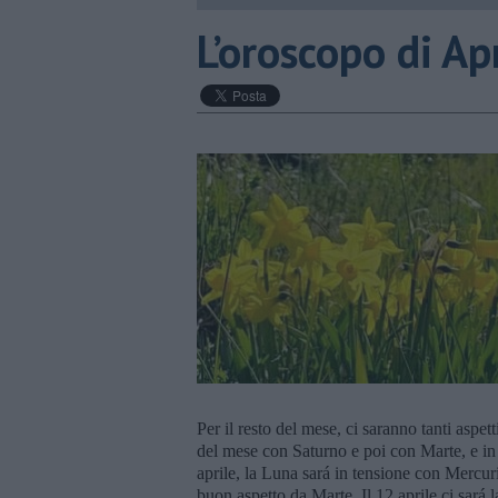
​L’oroscopo di Ap
Per il resto del mese, ci saranno tanti aspet
del mese con Saturno e poi con Marte, e in s
aprile, la Luna sará in tensione con Mercuri
buon aspetto da Marte. Il 12 aprile ci sará