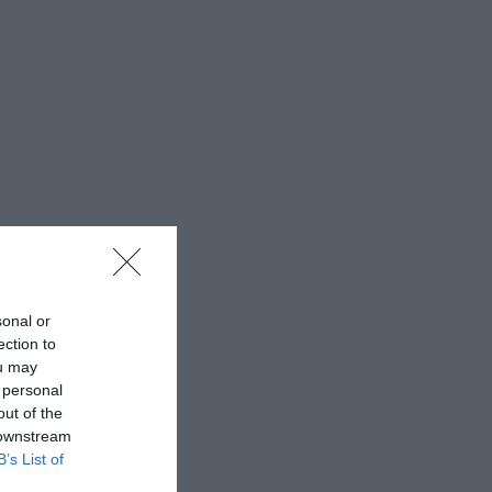
sonal or
ection to
ou may
 personal
out of the
 downstream
B’s List of