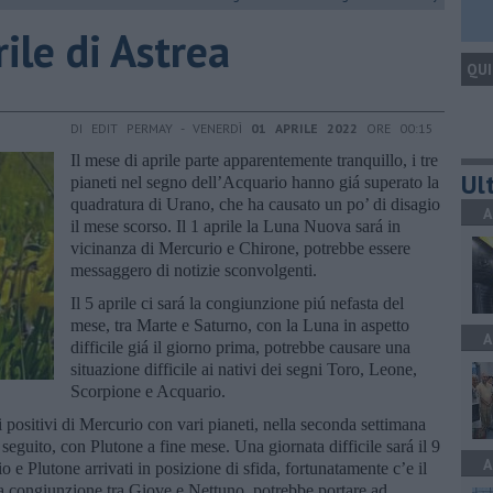
rile di Astrea
QUI
DI EDIT PERMAY - VENERDÌ
01 APRILE 2022
ORE 00:15
Il mese di aprile parte apparentemente tranquillo, i tre
Ult
pianeti nel segno dell’Acquario hanno giá superato la
quadratura di Urano, che ha causato un po’ di disagio
A
il mese scorso. Il 1 aprile la Luna Nuova sará in
vicinanza di Mercurio e Chirone, potrebbe essere
messaggero di notizie sconvolgenti.
Il 5 aprile ci sará la congiunzione piú nefasta del
mese, tra Marte e Saturno, con la Luna in aspetto
A
difficile giá il giorno prima, potrebbe causare una
situazione difficile ai nativi dei segni Toro, Leone,
Scorpione e Acquario.
ti positivi di Mercurio con vari pianeti, nella seconda settimana
eguito, con Plutone a fine mese. Una giornata difficile sará il 9
A
o e Plutone arrivati in posizione di sfida, fortunatamente c’e il
 la congiunzione tra Giove e Nettuno, potrebbe portare ad