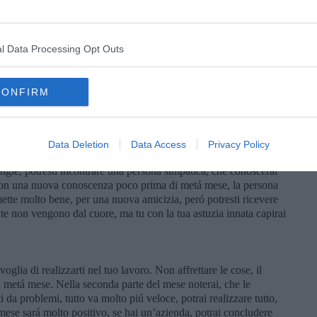
 con ottimi aspetti dal cielo. Quasi tutti i pianeti saranno in
Il tuo pianeta governatore, Mercurio, fino il 10 aprile sará in
l Data Processing Opt Outs
ivo importante, sbrigati, lo porterai avanti con successo. Il 6-7
 piú equilibrate dovrebbero venire a metá mese, con la Luna in
aspettavi. L’ultimo weekend del mese porterá qualche nuova idea
CONFIRM
imo decade del segno, il 13 aprile potresti giudicare erratamente
e all’inizio dell’ultima settimana vorresti fare troppo, con
le tue idee non hanno un fondamento reale. A livello della tua
l buon aspetto di Venere nei primi giorni del mese, con la Luna
Data Deletion
Data Access
Privacy Policy
ed uscire di piú, creando tu l’occasione di conoscere persone. La
ingle, potresti incontrare una persona simpatica, che conoscerai
 con una nuova conoscenza poco prima di metá mese, la persona
tte molto bene, per una nuova amicizia, peró potresti ricevere
te non vengono dal cuore, ma tu con la tua astuzia innata capirai
oglia di realizzarti nel tuo lavoro. Non affrettare le cose, il
i metá mese. Nella seconda parte del mese noterai, che le
i da problemi, tutto va molto piú veloce, potrai realizzare tutto,
 mese sará molto positivo, se hai un’azienda, potrai concludere