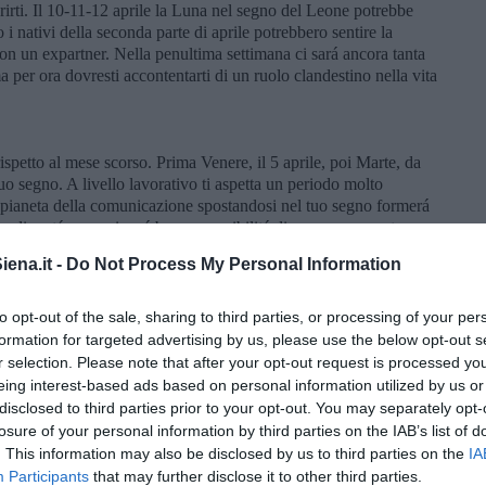
rirti. Il 10-11-12 aprile la Luna nel segno del Leone potrebbe
o i nativi della seconda parte di aprile potrebbero sentire la
on un expartner. Nella penultima settimana ci sará ancora tanta
per ora dovresti accontentarti di un ruolo clandestino nella vita
spetto al mese scorso. Prima Venere, il 5 aprile, poi Marte, da
uo segno. A livello lavorativo ti aspetta un periodo molto
l pianeta della comunicazione spostandosi nel tuo segno formerá
rima di metá mese ci sará buona possibilitá di un avanzamento
 21 aprile ci sará ancora qualche giorno molto promettente,
ena.it -
Do Not Process My Personal Information
ludere affari importanti, se hai un’ azienda. Il 30 aprile, con la
on lontano da Urano, potrebbero invogliarti a fare uno strappo
alla norma. Marte in buon aspetto e Venere e Giove congiunti
to opt-out of the sale, sharing to third parties, or processing of your per
livello sentimentale, arriverá un periodo migliore dopo il 5
formation for targeted advertising by us, please use the below opt-out s
i Pesci. Ci sará piú armonia nella tua famiglia o nella tua
r selection. Please note that after your opt-out request is processed y
 tieni in modo particolare. Se non avessi ancora un partner, il mese
eing interest-based ads based on personal information utilized by us or
eventualmente la persona giusta per te. Non cercarlo lontano,
disclosed to third parties prior to your opt-out. You may separately opt-
uoi amici, lo potresti conoscere tramite qualcuno nelle tue
losure of your personal information by third parties on the IAB’s list of
oste per un nuovo incontro favorevole, saranno l’8-9 aprile, poco
. This information may also be disclosed by us to third parties on the
IA
a settimana e all’inizio dell’ultima settimana.
Participants
that may further disclose it to other third parties.