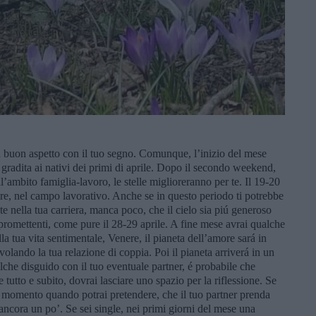
n buon aspetto con il tuo segno. Comunque, l’inizio del mese
 gradita ai nativi dei primi di aprile. Dopo il secondo weekend,
l’ambito famiglia-lavoro, le stelle miglioreranno per te. Il 19-20
vore, nel campo lavorativo. Anche se in questo periodo ti potrebbe
e nella tua carriera, manca poco, che il cielo sia piú generoso
 promettenti, come pure il 28-29 aprile. A fine mese avrai qualche
la tua vita sentimentale, Venere, il pianeta dell’amore sará in
olando la tua relazione di coppia. Poi il pianeta arriverá in un
lche disguido con il tuo eventuale partner, é probabile che
 tutto e subito, dovrai lasciare uno spazio per la riflessione. Se
il momento quando potrai pretendere, che il tuo partner prenda
 ancora un po’. Se sei single, nei primi giorni del mese una