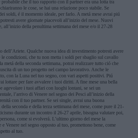
 probabile che il tuo rapporto con il partner era una lotta tra
chiariranno le cose, se hai una relazione poco stabile. Se
dei soldi, é il momento ideale, per farlo. A metá mese avrai piú
 potresti avere giornate piacevoli all’inizio del mese. Nuovi
e, all’inizio della penultima settimana del mese e/o il 27-28
o dell’Ariete. Qualche nuova idea di investimento potresti avere
 le condizioni, che tu non metta i soldi per sbaglio sul cavallo
la metá della seconda settimana, potrai realizzare tutto ció che
iuscita di un tuo progetto nel campo lavorativo. Anche le
o, con la Luna nel tuo segno, con vari aspetti positivi. Piú
 lottare per fare avvalere i tuoi diritti. A fine mese una bella
gevolare i tuoi affari con luoghi lontani, se sei un
entale, l’arrivo di Venere nel segno dei Pesci all’inizio della
enitá con il tuo partner. Se sei single, avrai una buona
á della seconda e della terza settimana del mese, come pure il 21-
nticismo durante un incontro il 26-27 aprile, bisogna valutare poi,
 persona, come si evolverá. L’ultimo giorno del mese la
ve e Venere nel segno opposto al tuo, promettono bene, come
etto al tuo.