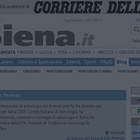
alla audience di
o
Aggiornato alle 09:15
M
Sab
AMIATA
FIRENZE
LUCCA
PISA
LIVORNO
AREZZO
GROSSET
Lavoro
Cultura e Spettacolo
Eventi
Sport
PALIO
Blog
Inte
ERARDENGA
CHIUSDINO
MONTERIGGIONI
MONTERONI D'ARBIA
MONTICIANO
it Permay
nteressarsi di astrologia più di venti anni fa, ha studiato nei
zati dalla CIDA, Centro Italiano di Astrologia, ha
erenze, seminari e convegni di astrologia in Italia, ha
Q
oraria della ITA, Institute of Traditional Astrology di
Pisa.
Vedi tutti
​Un 
gli articoli del blog di Edit Permay
civ