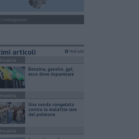
Condoglianze
imi articoli
Vedi tutti
ttualità
​Benzina, gasolio, gpl,
ecco dove risparmiare
ttualità
Una sonda congelata
contro le malattie rare
del polmone
ttualità