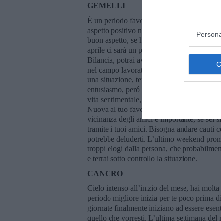
GEMELLI
É un periodo favorevole per te, il mese parte
aspetto positivo nella prima metá del mese. 
Persona
buon aspetto, se hai qualche impegno lavorat
aprile ci sará un po’ di tensione, giornate
Bilancia, potrai avere delle conferme che 
nel campo lavorativo. Se sei nativo dell’ult
una situazione, tendendo ad esagerare, mentr
entusiasmo, peró potresti accorgertene che 
vita sentimentale, dovresti approfittare de
Nuova al tuo favore, dovresti socializzare 
vicinanza degli amici é importante, se sei s
tramite i tuoi amici. Bisogna andare cauti
potrebbe deluderti. L’ultimo weekend prome
troppi elogi dalla persona, che probabilmen
e terrai sotto controllo la situazione.
CANCRO
Cielo intenso all’inizio del mese, hai molta v
periodo migliore inizia per te poco prima d
giornate finalmente iniziano ad essere esent
quello che vorresti. L’ultima settimana del