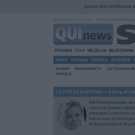
Questo sito contribuisce 
QUI
quotidiano online.
Percorso semplificat
TOSCANA
SIENA
VALDELSA
VALDICHIANA
Home
Cronaca
Politica
Attualità
ASCIANO
BUONCONVENTO
CASTELNUOVO B
SOVICILLE
LE STELLE DI ASTREA — il Blog di Ed
Edit Permay ha iniziato ad i
corsi e nei seminari organiz
partecipato a numerose conf
fatto il corso di astrologia 
Budapest, Ungheria. Vive a 