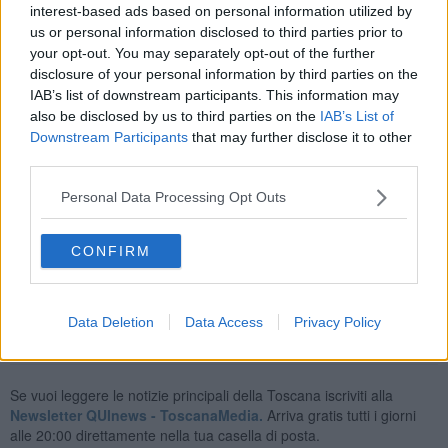
Formatosi alla scuola del Trio di Trieste presso l’Accademia
interest-based ads based on personal information utilized by
Musicale Chigiana negli anni decisivi della sua fondazione, il
us or personal information disclosed to third parties prior to
gruppo fa il suo gradito ritorno a Siena con un programma
your opt-out. You may separately opt-out of the further
particolare, che mette a confronto le opere di due grandi autori: il
disclosure of your personal information by third parties on the
Trio n. 3 in due movimenti del compositore argentino
Mauricio
IAB’s list of downstream participants. This information may
Kagel
e il Trio con pianoforte in la minore, op. 50 di
Pëtr Il’ič
also be disclosed by us to third parties on the
IAB’s List of
Čajkovskij.
Downstream Participants
that may further disclose it to other
I biglietti del concerto possono essere acquistati
online
sul sito
third parties.
dell’Accademia
fino alle ore 18 del giorno del concerto
oppure
presso le biglietterie di Palazzo Chigi Saracini o del Teatro dei
Personal Data Processing Opt Outs
Rozzi.
Un appuntamento che si ripete settimanalmente, un occasione da
CONFIRM
non perdere per gli appassionati e i neofiti.
Data Deletion
Data Access
Privacy Policy
Se vuoi leggere le notizie principali della Toscana iscriviti alla
Newsletter QUInews - ToscanaMedia.
Arriva gratis tutti i giorni
alle 20:00 direttamente nella tua casella di posta.