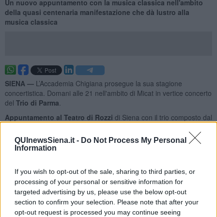
Un nuovo appuntamento con la musica classica nell'ambito
della quasi centenaria manifestazione che dà lustro alla
musica classica
SIENA —
L’Accademia Chigiana prosegue la sua stagione
concertistica. Domani alle 21 nell'ambito di Micat in vertice concerto
del
Trio di Parma
.
Appuntamento al Teatro di Rozzi
di Siena con il trio composto dal
pianista
Alberto Miodini
, il violinista
Ivan Rabaglia
e il
violoncellista
Enrico Bronzi
, è una delle più prestigiose formazioni
QUInewsSiena.it -
Do Not Process My Personal
cameristiche del nostro tempo. Costituitosi nel 1990, il Trio ha da
Information
poco festeggiato i primi
30 anni di una carriera
luminosa, che
vanta una ricca esperienza concertistica, il riconoscimento di premi
If you wish to opt-out of the sale, sharing to third parties, or
significativi e un’ampia discografia.
processing of your personal or sensitive information for
targeted advertising by us, please use the below opt-out
section to confirm your selection. Please note that after your
opt-out request is processed you may continue seeing