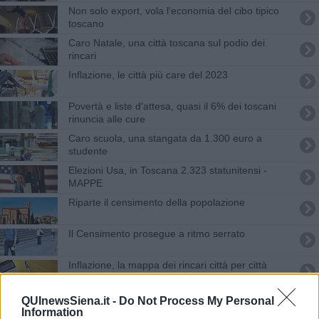
Non solo export, vola l'economia del cibo tipico
toscano
Caro Natale, una città toscana sul podio dei
rincari
Inflazione, le città più care del 2023
Povertà e liste d'attesa, quasi il 6% dei toscani
rinuncia alle cure
Caro scuola, una stangata da 1.300 euro a
studente
Elezioni Usa, in Toscana 2.323 statunitensi -
MAPPE
Riparte il censimento della popolazione
Il Censimento prosegue a ritmo serrato
Inflazione, la mappa dei rincari città per città
Casa, spesa e scuola, ecco le città più care
QUInewsSiena.it -
Do Not Process My Personal
Information