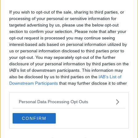
Cibo, luce e gas, le città toscane più e meno care
If you wish to opt-out of the sale, sharing to third parties, or
Epatite C, screening gratuito in Toscana nel 2023
processing of your personal or sensitive information for
targeted advertising by us, please use the below opt-out
Italia più cara, in Toscana 1.800 euro in più a
section to confirm your selection. Please note that after your
famiglia
opt-out request is processed you may continue seeing
interest-based ads based on personal information utilized by
Boom di turisti, un 2022 col pienone
us or personal information disclosed to third parties prior to
your opt-out. You may separately opt-out of the further
Toscana 2030, oltre 8.200 bimbi di meno in 10
disclosure of your personal information by third parties on the
anni
IAB’s list of downstream participants. This information may
Caro vita, tre città toscane fra le più costose
also be disclosed by us to third parties on the
IAB’s List of
Downstream Participants
that may further disclose it to other
Famiglie sempre più indebitate, cresce il rischio
third parties.
usura
Caro spesa, per le famiglie 390 euro in più in 7
Personal Data Processing Opt Outs
mesi
Toscana acchiappa turisti, ecco perché tutti la
CONFIRM
amano
Il caro prezzi svuota il carrello delle famiglie
toscane