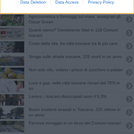
Data Deletion
Data Access
Privacy Policy
Evasione, in Toscana oltre 6 miliardi l'anno
nascosti al fisco
Agricosmetica o formaggi sul mare, assegnati gli
Oscar Green
Quanti siamo? Censimento Istat in 118 Comuni
toscani
Costo della vita, tre città toscane tra le più care
Strage sulle strade toscane, 225 morti in un anno
Non solo olio, volano i prezzi di zucchero e patate
Luce e gas, nelle città toscane rincari dal 70% in
su
Lavoro, i toscani disoccupati sono il 5,3%
Boom incidenti stradali in Toscana, 225 vittime in
un anno
Ferrovie miraggio in un terzo dei Comuni toscani