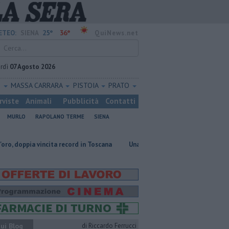
25°
36°
ETEO:
SIENA
QuiNews.net
rdì
07 Agosto 2026
O
MASSA CARRARA
PISTOIA
PRATO
rviste
Animali
Pubblicità
Contatti
MURLO
RAPOLANO TERME
SIENA
incita record in Toscana
Una sonda congelata contro le malattie rare 
ui Blog
di Riccardo Ferrucci