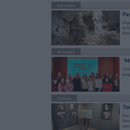
Attualità
Pa
Dopp
al P
Mon
Attualità
"M
C'è 
proge
Cultura
To
Due 
Sien
spec