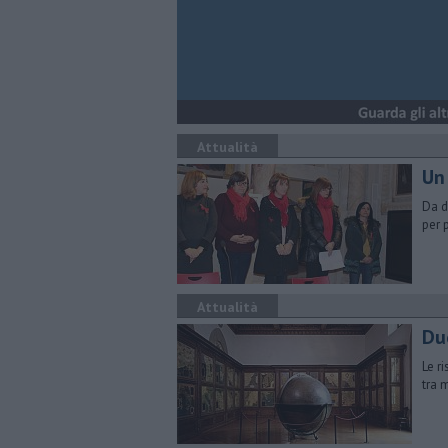
Attualità
Un
Da d
per p
Attualità
Du
Le r
tra 