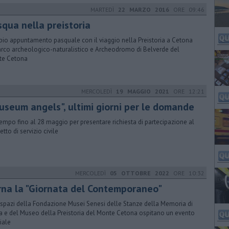
MARTEDÌ
22 MARZO 2016
ORE 09:46
squa nella preistoria
io appuntamento pasquale con il viaggio nella Preistoria a Cetona
arco archeologico-naturalistico e Archeodromo di Belverde del
te Cetona
MERCOLEDÌ
19 MAGGIO 2021
ORE 12:21
useum angels", ultimi giorni per le domande
tempo fino al 28 maggio per presentare richiesta di partecipazione al
tto di servizio civile
MERCOLEDÌ
05 OTTOBRE 2022
ORE 10:32
rna la "Giornata del Contemporaneo"
spazi della Fondazione Musei Senesi delle Stanze della Memoria di
a e del Museo della Preistoria del Monte Cetona ospitano un evento
iale