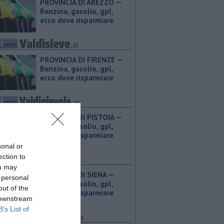
PROVINCIA DI AREZZO — ​
Benzina, gasolio, gpl,
ecco dove risparmiare
PROVINCIA DI FIRENZE — ​
Benzina, gasolio, gpl,
ecco dove risparmiare
PROVINCIA DI PISTOIA — ​
Benzina, gasolio, gpl,
ecco dove risparmiare
sonal or
ection to
ou may
PROVINCIA DI SIENA — ​
 personal
Benzina, gasolio, gpl,
out of the
ecco dove risparmiare
 downstream
B’s List of