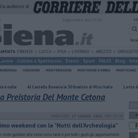
alla audience di
o
Aggiornato alle 15:10
M
Vene
AMIATA
FIRENZE
LUCCA
PISA
LIVORNO
AREZZO
GROSSET
Lavoro
Cultura e Spettacolo
Eventi
Sport
PALIO
Blog
Inte
ERARDENGA
CHIUSDINO
MONTERIGGIONI
MONTERONI D'ARBIA
MONTICIANO
Al Castello Bonaria le 30 finaliste di Miss Italia
Lotto d'oro, doppia v
a Preistoria Del Monte Cetona
MERCOLEDÌ
27 LUGLIO 2016
ORE 15:33
timo weekend con le "Notti dell'Archeologia"
e visite guidate alle cene sono tanti e per tutti i gusti gli appuntamenti
Q