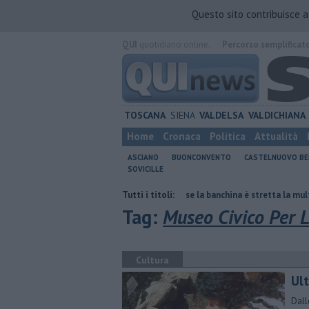
Questo sito contribuisce 
QUI
quotidiano online.
Percorso semplificat
TOSCANA
SIENA
VALDELSA
VALDICHIANA
Home
Cronaca
Politica
Attualità
ASCIANO
BUONCONVENTO
CASTELNUOVO B
SOVICILLE
are del polmone
Autovelox, se la banchina è stretta la multa è nulla
Tutti i titoli:
Tag:
Museo Civico Per L
Cultura
Ul
Dall