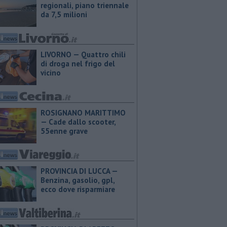
regionali, piano triennale
da 7,5 milioni
LIVORNO — Quattro chili
di droga nel frigo del
vicino
ROSIGNANO MARITTIMO
— Cade dallo scooter,
55enne grave
PROVINCIA DI LUCCA — ​
Benzina, gasolio, gpl,
ecco dove risparmiare