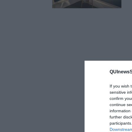
QUInewsSi
If you wish 
sensitive in
confirm you
continue se
information 
further disc
participants
Downstream 