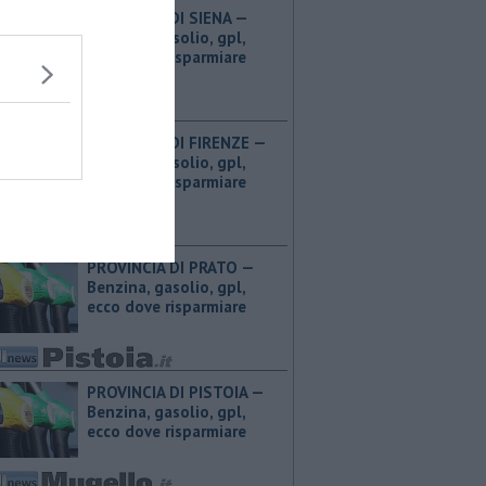
PROVINCIA DI SIENA — ​
Benzina, gasolio, gpl,
ecco dove risparmiare
PROVINCIA DI FIRENZE — ​
Benzina, gasolio, gpl,
ecco dove risparmiare
PROVINCIA DI PRATO — ​
Benzina, gasolio, gpl,
ecco dove risparmiare
PROVINCIA DI PISTOIA — ​
Benzina, gasolio, gpl,
ecco dove risparmiare