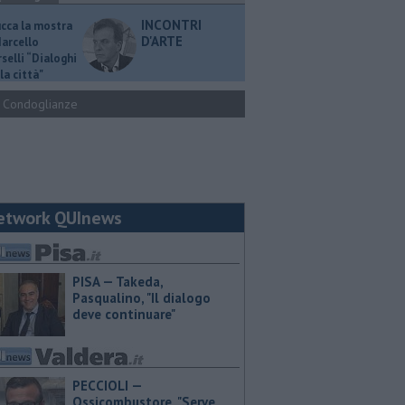
INCONTRI
ucca la mostra
D'ARTE
Marcello
selli “Dialoghi
la città"
Condoglianze
etwork QUInews
PISA — Takeda,
Pasqualino, "Il dialogo
deve continuare"
PECCIOLI —
Ossicombustore, "Serve