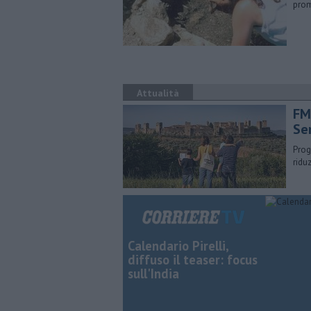
prom
Attualità
FM
Se
Prog
ridu
Calendario Pirelli,
diffuso il teaser: focus
sull'India