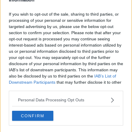
​Dopo il diluvio dei NO: un patto intergenerazionale
​Un grandioso NO ai falchi teocratici e ai loro vassalli
If you wish to opt-out of the sale, sharing to third parties, or
La religione è la cocaina dei potenti
processing of your personal or sensitive information for
Donald e Bibi confinati nell’isola di St James?
targeted advertising by us, please use the below opt-out
L’italiano vero e la paura che al referendum vinca il No
section to confirm your selection. Please note that after your
​Complottismo o capitalismo globale?
opt-out request is processed you may continue seeing
​Ma, contessa, non si vergogna a continuare a guardare San
interest-based ads based on personal information utilized by
Scemo?
us or personal information disclosed to third parties prior to
​Io non mi fiderei di chi promuove o consuma i riti collettivi
Esportazioni Usa: da democrazia a guerra civile
your opt-out. You may separately opt-out of the further
​I vestiti nuovi degli imperatori baltici
disclosure of your personal information by third parties on the
​Pupazzi!
IAB’s list of downstream participants. This information may
​Il Wild West di Trump
also be disclosed by us to third parties on the
IAB’s List of
​La depressione infantile di Roger Waters e la propaganda di
Downstream Participants
that may further disclose it to other
guerra"
third parties.
​La disinformazione climatica veicolata dai media
Senza una Retta Visione l’Uomo è un automa
Personal Data Processing Opt Outs
​La propaganda bellica nostrana vs l’hasbarà dei sionisti
​La cleptocrazia e lo studio sociologico della propaganda di
CONFIRM
guerra
​Uccidere per gioco: il cacciatore e chi vuole armarsi
​La Cop 30 di Belem giorno per giorno