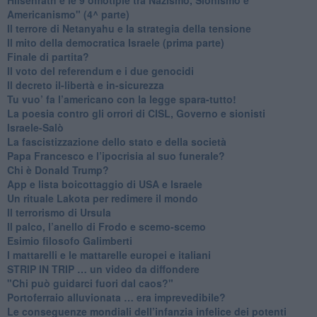
Americanismo" (4^ parte)
​Il terrore di Netanyahu e la strategia della tensione
Il mito della democratica Israele (prima parte)
​Finale di partita?
​Il voto del referendum e i due genocidi
Il decreto il-libertà e in-sicurezza
Tu vuo’ fa l’americano con la legge spara-tutto!
La poesia contro gli orrori di CISL, Governo e sionisti
Israele-Salò
​La fascistizzazione dello stato e della società
Papa Francesco e l’ipocrisia al suo funerale?
​Chi è Donald Trump?
App e lista boicottaggio di USA e Israele
​Un rituale Lakota per redimere il mondo
Il terrorismo di Ursula
​Il palco, l’anello di Frodo e scemo-scemo
Esimio filosofo Galimberti
​I mattarelli e le mattarelle europei e italiani
​STRIP IN TRIP … un video da diffondere
"Chi può guidarci fuori dal caos?"
​Portoferraio alluvionata … era imprevedibile?
Le conseguenze mondiali dell’infanzia infelice dei potenti