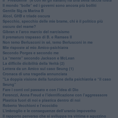
​Il mondo “bolle” ed i governi sono ancora più bolliti
​Gentile Sig.ra Marina B
​Alcol, GHB e triade oscura
​Specchio, specchio delle mie brame, chi è il politico più
oscuro del reame?
​Gibran e l’arco marcio del narcisismo
​Il prematuro trapasso di B. e Ramses II
​Non temo Berlusconi in sé, temo Berlusconi in me
​Mie risposte al mio Amico-psichiatra
​Secondo Porges e secondo me
​La “mente” secondo Jackson e McLean
La difficile dicibilità della Verità (2)
​Lettera da un Amico sul caso Seung (1)
​Cronaca di una tragedia annunciata
"​La doppia visione della funzione della psichiatria e “il caso
Seung”
​Fare i conti col passato e con l’idea di Dio
​Ferenczi, Anna Freud e l’identificazione con l’aggresssore
Plastica fuori di noi e plastica dentro di noi
​Roberto Vecchioni e l’ecocidio
​L’imbroglio e le conseguenze dell’uranio impoverito
​Il rapporto perverso che si sviluppa tra vittima e aguzzino