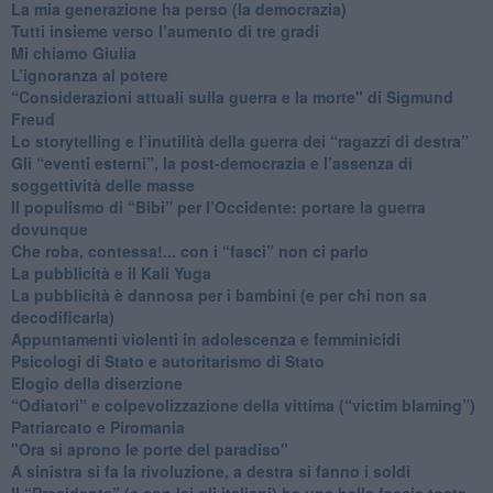
​La mia generazione ha perso (la democrazia)
​Tutti insieme verso l’aumento di tre gradi
Mi chiamo Giulia
L’ignoranza al potere
​“Considerazioni attuali sulla guerra e la morte" di Sigmund
Freud
​Lo storytelling e l’inutilità della guerra dei “ragazzi di destra”
​Gli “eventi esterni”, la post-democrazia e l’assenza di
soggettività delle masse
​Il populismo di “Bibi” per l’Occidente: portare la guerra
dovunque
​Che roba, contessa!... con i “fasci” non ci parlo
La pubblicità e il Kali Yuga
​La pubblicità è dannosa per i bambini (e per chi non sa
decodificarla)
​Appuntamenti violenti in adolescenza e femminicidi
​Psicologi di Stato e autoritarismo di Stato
Elogio della diserzione
“Odiatori” e colpevolizzazione della vittima (“victim blaming”)
​Patriarcato e Piromania
"Ora si aprono le porte del paradiso"
​A sinistra si fa la rivoluzione, a destra si fanno i soldi
​Il “Presidente” (e con lei gli italiani) ha una bella faccia tosta