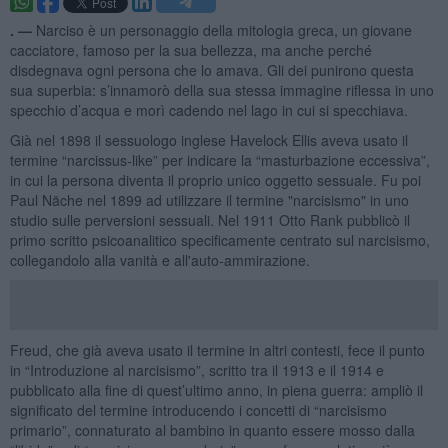
. —
Narciso è un personaggio della mitologia greca, un giovane
cacciatore, famoso per la sua bellezza, ma anche perché
disdegnava ogni persona che lo amava. Gli dei punirono questa
sua superbia: s’innamorò della sua stessa immagine riflessa in uno
specchio d’acqua e morì cadendo nel lago in cui si specchiava.
Già nel 1898 il sessuologo inglese Havelock Ellis aveva usato il
termine “narcissus-like” per indicare la “masturbazione eccessiva”,
in cui la persona diventa il proprio unico oggetto sessuale. Fu poi
Paul Näche nel 1899 ad utilizzare il termine "narcisismo" in uno
studio sulle perversioni sessuali. Nel 1911 Otto Rank pubblicò il
primo scritto psicoanalitico specificamente centrato sul narcisismo,
collegandolo alla vanità e all'auto-ammirazione.
Freud, che già aveva usato il termine in altri contesti, fece il punto
in “Introduzione al narcisismo”, scritto tra il 1913 e il 1914 e
pubblicato alla fine di quest’ultimo anno, in piena guerra: ampliò il
significato del termine introducendo i concetti di “narcisismo
primario”, connaturato al bambino in quanto essere mosso dalla