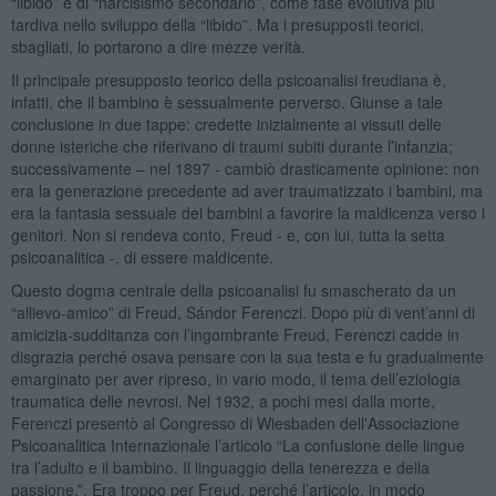
“libido” e di “narcisismo secondario”, come fase evolutiva più
tardiva nello sviluppo della “libido”. Ma i presupposti teorici,
sbagliati, lo portarono a dire mezze verità.
Il principale presupposto teorico della psicoanalisi freudiana è,
infatti, che il bambino è sessualmente perverso. Giunse a tale
conclusione in due tappe: credette inizialmente ai vissuti delle
donne isteriche che riferivano di traumi subiti durante l’infanzia;
successivamente – nel 1897 - cambiò drasticamente opinione: non
era la generazione precedente ad aver traumatizzato i bambini, ma
era la fantasia sessuale dei bambini a favorire la maldicenza verso i
genitori. Non si rendeva conto, Freud - e, con lui, tutta la setta
psicoanalitica -, di essere maldicente.
Questo dogma centrale della psicoanalisi fu smascherato da un
“allievo-amico” di Freud, Sándor Ferenczi. Dopo più di vent’anni di
amicizia-sudditanza con l’ingombrante Freud, Ferenczi cadde in
disgrazia perché osava pensare con la sua testa e fu gradualmente
emarginato per aver ripreso, in vario modo, il tema dell’eziologia
traumatica delle nevrosi. Nel 1932, a pochi mesi dalla morte,
Ferenczi presentò al Congresso di Wiesbaden dell'Associazione
Psicoanalitica Internazionale l’articolo “La confusione delle lingue
tra l’adulto e il bambino. Il linguaggio della tenerezza e della
passione.”. Era troppo per Freud, perché l’articolo, in modo