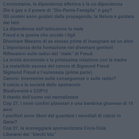
L’erotomania, la dipendenza affettiva e la co-dipendenza
​Dio è gay o il potere di “Dio-Patria-Famiglia” è gay?
​Gli uomini sono guidati dalla propaganda, la Natura è guidata
dai fatti
La dipendenza dall’istituzione fa male
​Freud e la guerra che uccide i figli
​Diventare Maestro di se stesso prima di insegnare ad un altro
L’importanza della formazione nel diventare genitori
Riflessioni sulle radici del “male” di Freud
​La storia ancestrale e la primissima relazione con la madre
​La resistibile ascesa del cancro di Sigmund Freud
Sigmund Freud e l’eutanasia (prima parte)
Cancro: intervenire sulle conseguenze o sulle radici?
​Il calcio e la società dello spettacolo
Biodiversità e COP15
​Il ritardo dell’uomo nel mentalizzare
​Cop 27, i nove confini planetari e una bambina ghanese di 10
anni
​I pacifisti sono liberi dal guardare i mondiali di calcio in
Qatar?
​Cop 27, la sceneggiata sponsorizzata Coca-Cola
​Liberarsi dei “biechi blu”