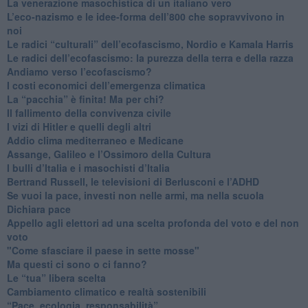
​La venerazione masochistica di un italiano vero
​L’eco-nazismo e le idee-forma dell’800 che sopravvivono in
noi
​Le radici “culturali” dell’ecofascismo, Nordio e Kamala Harris
Le radici dell’ecofascismo: la purezza della terra e della razza
Andiamo verso l’ecofascismo?
I costi economici dell’emergenza climatica
​La “pacchia” è finita! Ma per chi?
​Il fallimento della convivenza civile
​I vizi di Hitler e quelli degli altri
Addio clima mediterraneo e Medicane
​Assange, Galileo e l’Ossimoro della Cultura
​I bulli d’Italia e i masochisti d’Italia
​Bertrand Russell, le televisioni di Berlusconi e l’ADHD
​Se vuoi la pace, investi non nelle armi, ma nella scuola
​Dichiara pace
​Appello agli elettori ad una scelta profonda del voto e del non
voto
"Come sfasciare il paese in sette mosse"
​Ma questi ci sono o ci fanno?
​Le “tua” libera scelta
Cambiamento climatico e realtà sostenibili
“Pace, ecologia, responsabilità”