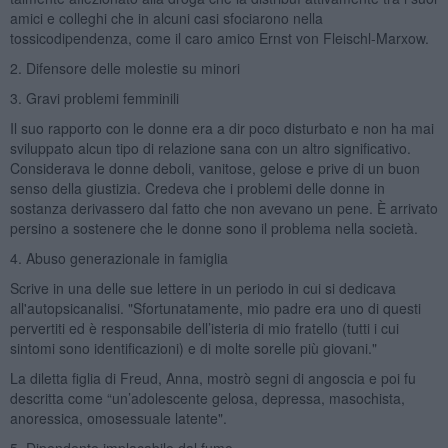
amici e colleghi che in alcuni casi sfociarono nella
tossicodipendenza, come il caro amico Ernst von Fleischl-Marxow.
2. Difensore delle molestie su minori
3. Gravi problemi femminili
Il suo rapporto con le donne era a dir poco disturbato e non ha mai
sviluppato alcun tipo di relazione sana con un altro significativo.
Considerava le donne deboli, vanitose, gelose e prive di un buon
senso della giustizia. Credeva che i problemi delle donne in
sostanza derivassero dal fatto che non avevano un pene. È arrivato
persino a sostenere che le donne sono il problema nella società.
4. Abuso generazionale in famiglia
Scrive in una delle sue lettere in un periodo in cui si dedicava
all'autopsicanalisi. "Sfortunatamente, mio padre era uno di questi
pervertiti ed è responsabile dell’isteria di mio fratello (tutti i cui
sintomi sono identificazioni) e di molte sorelle più giovani."
La diletta figlia di Freud, Anna, mostrò segni di angoscia e poi fu
descritta come “un’adolescente gelosa, depressa, masochista,
anoressica, omosessuale latente".
5. Dipendente implacabile dal fumo