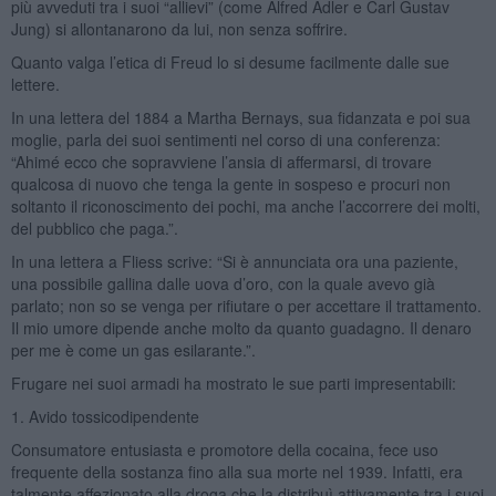
più avveduti tra i suoi “allievi” (come Alfred Adler e Carl Gustav
Jung) si allontanarono da lui, non senza soffrire.
Quanto valga l’etica di Freud lo si desume facilmente dalle sue
lettere.
In una lettera del 1884 a Martha Bernays, sua fidanzata e poi sua
moglie, parla dei suoi sentimenti nel corso di una conferenza:
“Ahimé ecco che sopravviene l’ansia di affermarsi, di trovare
qualcosa di nuovo che tenga la gente in sospeso e procuri non
soltanto il riconoscimento dei pochi, ma anche l’accorrere dei molti,
del pubblico che paga.”.
In una lettera a Fliess scrive: “Si è annunciata ora una paziente,
una possibile gallina dalle uova d’oro, con la quale avevo già
parlato; non so se venga per rifiutare o per accettare il trattamento.
Il mio umore dipende anche molto da quanto guadagno. Il denaro
per me è come un gas esilarante.”.
Frugare nei suoi armadi ha mostrato le sue parti impresentabili:
1. Avido tossicodipendente
Consumatore entusiasta e promotore della cocaina, fece uso
frequente della sostanza fino alla sua morte nel 1939. Infatti, era
talmente affezionato alla droga che la distribuì attivamente tra i suoi