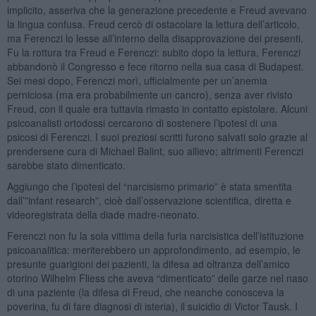
implicito, asseriva che la generazione precedente e Freud avevano
la lingua confusa. Freud cercò di ostacolare la lettura dell’articolo,
ma Ferenczi lo lesse all’interno della disapprovazione dei presenti.
Fu la rottura tra Freud e Ferenczi: subito dopo la lettura, Ferenczi
abbandonò il Congresso e fece ritorno nella sua casa di Budapest.
Sei mesi dopo, Ferenczi morì, ufficialmente per un’anemia
perniciosa (ma era probabilmente un cancro), senza aver rivisto
Freud, con il quale era tuttavia rimasto in contatto epistolare. Alcuni
psicoanalisti ortodossi cercarono di sostenere l’ipotesi di una
psicosi di Ferenczi. I suoi preziosi scritti furono salvati solo grazie al
prendersene cura di Michael Balint, suo allievo; altrimenti Ferenczi
sarebbe stato dimenticato.
Aggiungo che l’ipotesi del “narcisismo primario” è stata smentita
dall’”infant research”, cioè dall’osservazione scientifica, diretta e
videoregistrata della diade madre-neonato.
Ferenczi non fu la sola vittima della furia narcisistica dell’istituzione
psicoanalitica: meriterebbero un approfondimento, ad esempio, le
presunte guarigioni dei pazienti, la difesa ad oltranza dell’amico
otorino Wilhelm Fliess che aveva “dimenticato” delle garze nel naso
di una paziente (la difesa di Freud, che neanche conosceva la
poverina, fu di fare diagnosi di isteria), il suicidio di Victor Tausk. I