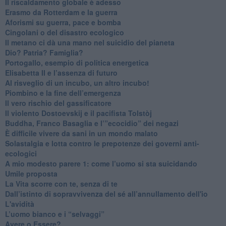
Il riscaldamento globale è adesso
​Erasmo da Rotterdam e la guerra
​Aforismi su guerra, pace e bomba
Cingolani o del disastro ecologico
​Il metano ci dà una mano nel suicidio del pianeta
​Dio? Patria? Famiglia?
Portogallo, esempio di politica energetica
​Elisabetta II e l’assenza di futuro
Al risveglio di un incubo, un altro incubo!
​Piombino e la fine dell’emergenza
​Il vero rischio del gassificatore
​Il violento Dostoevskij e il pacifista Tolstòj
​Buddha, Franco Basaglia e l’”ecocidio” dei negazi
​È difficile vivere da sani in un mondo malato
Solastalgia e lotta contro le prepotenze dei governi anti-
ecologici
​A mio modesto parere 1: come l’uomo si sta suicidando
​Umile proposta
​La Vita scorre con te, senza di te
​Dall’istinto di sopravvivenza del sé all’annullamento dell'io
L'avidità
​L’uomo bianco e i “selvaggi”
​Avere o Essere?