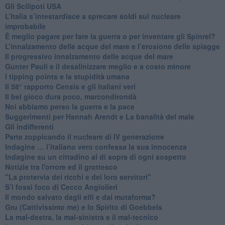
​Gli Scilipoti USA
L’Italia s’intestardisce a sprecare soldi sul nucleare
improbabile
È meglio pagare per fare la guerra o per inventare gli Spinrel?
​L’innalzamento delle acque del mare e l’erosione delle spiagge
​Il progressivo innalzamento delle acque del mare
​Gunter Pauli e il desalinizzare meglio e a costo minore
I tipping points e la stupidità umana
​Il 58° rapporto Censis e gli italiani veri
​Il bel gioco dura poco, marcondirondà
Noi abbiamo perso la guerra e la pace
Suggerimenti per Hannah Arendt e La banalità del male
​Gli indifferenti
Parte zoppicando il nucleare di IV generazione
​Indagine … l’italiano vero confessa la sua innocenza
Indagine su un cittadino al di sopra di ogni sospetto
Notizie tra l'orrore ed il grottesco
"La protervia dei ricchi e dei loro servitori"
S’i fossi foco di Cecco Angiolieri
​Il mondo salvato dagli elfi e dai mutaforma?
Gru (Cattivissimo me) e lo Spirito di Goebbels
​La mal-destra, la mal-sinistra e il mal-tecnico