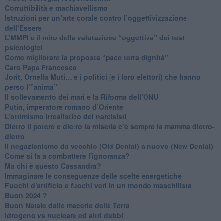
​Corruttibilità e machiavellismo
Istruzioni per un’arte corale contro l’oggettivizzazione
dell’Essere
​L’MMPI e il mito della valutazione “oggettiva” dei test
psicologici
Come migliorare la proposta “pace terra dignità”
Caro Papa Francesco
​Jorit, Ornella Muti… e i politici (e i loro elettori) che hanno
perso l’”anima”
​Il sollevamento dei mari e la Riforma dell’ONU
Putin, imperatore romano d’Oriente
​L’ottimismo irrealistico dei narcisisti
​Dietro il potere e dietro la miseria c’è sempre la mamma dietro-
dietro
Il negazionismo da vecchio (Old Denial) a nuovo (New Denial)
Come si fa a combattere l'ignoranza?
Ma chi è questo Cassandra?
Immaginare le conseguenze delle scelte energetiche
​Fuochi d’artificio e fuochi veri in un mondo maschilista
Buon 2024 ?
​Buon Natale dalle macerie della Terra
​Idrogeno vs nucleare ed altri dubbi