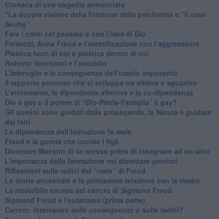
​Cronaca di una tragedia annunciata
"​La doppia visione della funzione della psichiatria e “il caso
Seung”
​Fare i conti col passato e con l’idea di Dio
​Ferenczi, Anna Freud e l’identificazione con l’aggresssore
Plastica fuori di noi e plastica dentro di noi
​Roberto Vecchioni e l’ecocidio
​L’imbroglio e le conseguenze dell’uranio impoverito
​Il rapporto perverso che si sviluppa tra vittima e aguzzino
L’erotomania, la dipendenza affettiva e la co-dipendenza
​Dio è gay o il potere di “Dio-Patria-Famiglia” è gay?
​Gli uomini sono guidati dalla propaganda, la Natura è guidata
dai fatti
La dipendenza dall’istituzione fa male
​Freud e la guerra che uccide i figli
​Diventare Maestro di se stesso prima di insegnare ad un altro
L’importanza della formazione nel diventare genitori
Riflessioni sulle radici del “male” di Freud
​La storia ancestrale e la primissima relazione con la madre
​La resistibile ascesa del cancro di Sigmund Freud
Sigmund Freud e l’eutanasia (prima parte)
Cancro: intervenire sulle conseguenze o sulle radici?