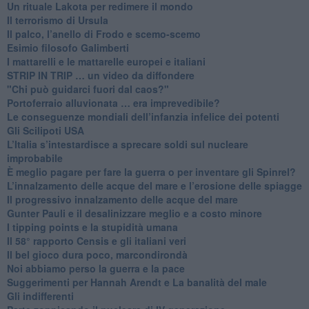
​Un rituale Lakota per redimere il mondo
Il terrorismo di Ursula
​Il palco, l’anello di Frodo e scemo-scemo
Esimio filosofo Galimberti
​I mattarelli e le mattarelle europei e italiani
​STRIP IN TRIP … un video da diffondere
"Chi può guidarci fuori dal caos?"
​Portoferraio alluvionata … era imprevedibile?
Le conseguenze mondiali dell’infanzia infelice dei potenti
​Gli Scilipoti USA
L’Italia s’intestardisce a sprecare soldi sul nucleare
improbabile
È meglio pagare per fare la guerra o per inventare gli Spinrel?
​L’innalzamento delle acque del mare e l’erosione delle spiagge
​Il progressivo innalzamento delle acque del mare
​Gunter Pauli e il desalinizzare meglio e a costo minore
I tipping points e la stupidità umana
​Il 58° rapporto Censis e gli italiani veri
​Il bel gioco dura poco, marcondirondà
Noi abbiamo perso la guerra e la pace
Suggerimenti per Hannah Arendt e La banalità del male
​Gli indifferenti