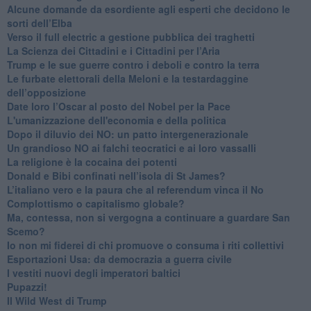
Alcune domande da esordiente agli esperti che decidono le
sorti dell’Elba
Verso il full electric a gestione pubblica dei traghetti​
​La Scienza dei Cittadini e i Cittadini per l’Aria
Trump e le sue guerre contro i deboli e contro la terra
​Le furbate elettorali della Meloni e la testardaggine
dell’opposizione
​Date loro l’Oscar al posto del Nobel per la Pace
L'umanizzazione dell'economia e della politica
​Dopo il diluvio dei NO: un patto intergenerazionale
​Un grandioso NO ai falchi teocratici e ai loro vassalli
La religione è la cocaina dei potenti
Donald e Bibi confinati nell’isola di St James?
L’italiano vero e la paura che al referendum vinca il No
​Complottismo o capitalismo globale?
​Ma, contessa, non si vergogna a continuare a guardare San
Scemo?
​Io non mi fiderei di chi promuove o consuma i riti collettivi
Esportazioni Usa: da democrazia a guerra civile
​I vestiti nuovi degli imperatori baltici
​Pupazzi!
​Il Wild West di Trump