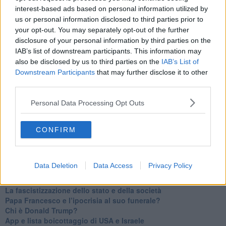
Il velleitarismo di Trump, dell’UE e di Darwin
interest-based ads based on personal information utilized by
​Karen Horney e il ponte sullo Stretto
us or personal information disclosed to third parties prior to
​I bulli vanno isolati
your opt-out. You may separately opt-out of the further
L’invertebrata von der Leyen e il Lula-risk
disclosure of your personal information by third parties on the
Trump soffre, la Corte dell'Aia è viva
IAB’s list of downstream participants. This information may
​Il Nobel per la pace a Trump o all’Albanese? Questo è il
also be disclosed by us to third parties on the
IAB’s List of
problema!
Downstream Participants
that may further disclose it to other
​Alessandro Orsini e la tetrade oscura del sionismo
third parties.
​Hilsenrath e le 9 omotipie tra Nazismo, Sionismo e
Americanismo" (4^ parte)
Personal Data Processing Opt Outs
​Il terrore di Netanyahu e la strategia della tensione
Il mito della democratica Israele (prima parte)
​Finale di partita?
CONFIRM
​Il voto del referendum e i due genocidi
Il decreto il-libertà e in-sicurezza
Tu vuo’ fa l’americano con la legge spara-tutto!
Data Deletion
Data Access
Privacy Policy
La poesia contro gli orrori di CISL, Governo e sionisti
Israele-Salò
​La fascistizzazione dello stato e della società
Papa Francesco e l’ipocrisia al suo funerale?
​Chi è Donald Trump?
App e lista boicottaggio di USA e Israele