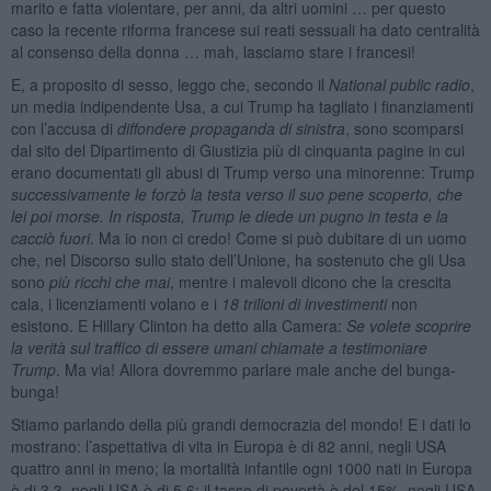
marito e fatta violentare, per anni, da altri uomini … per questo
caso la recente riforma francese sui reati sessuali ha dato centralità
al consenso della donna … mah, lasciamo stare i francesi!
E, a proposito di sesso, leggo che, secondo il
National public radio
,
un media indipendente Usa, a cui Trump ha tagliato i finanziamenti
con l’accusa di
diffondere propaganda di sinistra
, sono scomparsi
dal sito del Dipartimento di Giustizia più di cinquanta pagine in cui
erano documentati gli abusi di Trump verso una minorenne: Trump
successivamente le forzò la testa verso il suo pene scoperto, che
lei poi morse. In risposta, Trump le diede un pugno in testa e la
cacciò fuori
. Ma io non ci credo! Come si può dubitare di un uomo
che, nel Discorso sullo stato dell’Unione, ha sostenuto che gli Usa
sono
più ricchi che mai
, mentre i malevoli dicono che la crescita
cala, i licenziamenti volano e i
18 trilioni di investimenti
non
esistono. E Hillary Clinton ha detto alla Camera:
Se volete scoprire
la verità sul traffico di essere umani chiamate a testimoniare
Trump
. Ma via! Allora dovremmo parlare male anche del bunga-
bunga!
Stiamo parlando della più grandi democrazia del mondo! E i dati lo
mostrano: l’aspettativa di vita in Europa è di 82 anni, negli USA
quattro anni in meno; la mortalità infantile ogni 1000 nati in Europa
è di 3,3, negli USA è di 5,6; il tasso di povertà è del 15%, negli USA