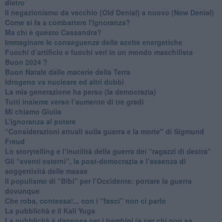
dietro
Il negazionismo da vecchio (Old Denial) a nuovo (New Denial)
Come si fa a combattere l'ignoranza?
Ma chi è questo Cassandra?
Immaginare le conseguenze delle scelte energetiche
​Fuochi d’artificio e fuochi veri in un mondo maschilista
Buon 2024 ?
​Buon Natale dalle macerie della Terra
​Idrogeno vs nucleare ed altri dubbi
​La mia generazione ha perso (la democrazia)
​Tutti insieme verso l’aumento di tre gradi
Mi chiamo Giulia
L’ignoranza al potere
​“Considerazioni attuali sulla guerra e la morte" di Sigmund
Freud
​Lo storytelling e l’inutilità della guerra dei “ragazzi di destra”
​Gli “eventi esterni”, la post-democrazia e l’assenza di
soggettività delle masse
​Il populismo di “Bibi” per l’Occidente: portare la guerra
dovunque
​Che roba, contessa!... con i “fasci” non ci parlo
La pubblicità e il Kali Yuga
​La pubblicità è dannosa per i bambini (e per chi non sa