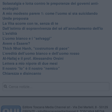
Solastalgia e lotta contro le prepotenze dei governi anti-
ecologici
​A mio modesto parere 1: come l’uomo si sta suicidando
​Umile proposta
​La Vita scorre con te, senza di te
​Dall’istinto di sopravvivenza del sé all’annullamento dell'io
L'avidità
​L’uomo bianco e i “selvaggi”
​Avere o Essere?
​Thich Nhat Hanh, “costruttore di pace“
​L’eredità dell’uomo bianco e dell’uomo rosso
Al-Hallaj e il prof. Alessandro Orsini
​Lettera a mio nipote di due mesi
​Il nostro “Io” è il nostro “nemico”
​Chiarezza e disincanto
Editore Toscana Media Channel srl - Via Dei Martelli, 8 - 50129
FIRENZE - info@toscanamediachannel.it. TOSCANA MEDIA