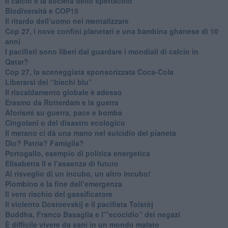
​Il calcio e la società dello spettacolo
Biodiversità e COP15
​Il ritardo dell’uomo nel mentalizzare
​Cop 27, i nove confini planetari e una bambina ghanese di 10
anni
​I pacifisti sono liberi dal guardare i mondiali di calcio in
Qatar?
​Cop 27, la sceneggiata sponsorizzata Coca-Cola
​Liberarsi dei “biechi blu”
Il riscaldamento globale è adesso
​Erasmo da Rotterdam e la guerra
​Aforismi su guerra, pace e bomba
Cingolani o del disastro ecologico
​Il metano ci dà una mano nel suicidio del pianeta
​Dio? Patria? Famiglia?
Portogallo, esempio di politica energetica
​Elisabetta II e l’assenza di futuro
Al risveglio di un incubo, un altro incubo!
​Piombino e la fine dell’emergenza
​Il vero rischio del gassificatore
​Il violento Dostoevskij e il pacifista Tolstòj
​Buddha, Franco Basaglia e l’”ecocidio” dei negazi
​È difficile vivere da sani in un mondo malato