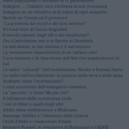
Parte zoppicando il nucleare di IV generazione
​Indagine … l’italiano vero confessa la sua innocenza
Indagine su un cittadino al di sopra di ogni sospetto
Notizie tra l'orrore ed il grottesco
"La protervia dei ricchi e dei loro servitori"
S’i fossi foco di Cecco Angiolieri
​Il mondo salvato dagli elfi e dai mutaforma?
Gru (Cattivissimo me) e lo Spirito di Goebbels
​La mal-destra, la mal-sinistra e il mal-tecnico
​La venerazione masochistica di un italiano vero
​L’eco-nazismo e le idee-forma dell’800 che sopravvivono in
noi
​Le radici “culturali” dell’ecofascismo, Nordio e Kamala Harris
Le radici dell’ecofascismo: la purezza della terra e della razza
Andiamo verso l’ecofascismo?
I costi economici dell’emergenza climatica
​La “pacchia” è finita! Ma per chi?
​Il fallimento della convivenza civile
​I vizi di Hitler e quelli degli altri
Addio clima mediterraneo e Medicane
​Assange, Galileo e l’Ossimoro della Cultura
​I bulli d’Italia e i masochisti d’Italia
​Bertrand Russell, le televisioni di Berlusconi e l’ADHD