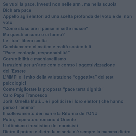
​Se vuoi la pace, investi non nelle armi, ma nella scuola
​Dichiara pace
​Appello agli elettori ad una scelta profonda del voto e del non
voto
"Come sfasciare il paese in sette mosse"
​Ma questi ci sono o ci fanno?
​Le “tua” libera scelta
Cambiamento climatico e realtà sostenibili
“Pace, ecologia, responsabilità”
​Corruttibilità e machiavellismo
Istruzioni per un’arte corale contro l’oggettivizzazione
dell’Essere
​L’MMPI e il mito della valutazione “oggettiva” dei test
psicologici
Come migliorare la proposta “pace terra dignità”
Caro Papa Francesco
​Jorit, Ornella Muti… e i politici (e i loro elettori) che hanno
perso l’”anima”
​Il sollevamento dei mari e la Riforma dell’ONU
Putin, imperatore romano d’Oriente
​L’ottimismo irrealistico dei narcisisti
​Dietro il potere e dietro la miseria c’è sempre la mamma dietro-