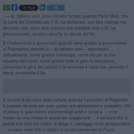
. —
Io, italiano vero, sono rimasto turbato quando Paolo Mieli, che
fa parte del Comitato per il Sì, ha dichiarato, con fare mieloso ma
dimesso, che, dopo aver creduto che avrebbe vinto il Sì, ha
preannunciato, qualche sera fa, la vittoria del No.
E il turbamento è aumentato quando sono andato a scommettere
al Polymarket (perché io – da italiano vero – scommetto
abitualmente, come guardo l’oroscopo, come tifo per la mia
squadra del cuore, come guardo tutte le gare in televisione,
compresa la gara dei pacchi) e la sorpresa è stata che, secondo il
trend, vincerebbe il No.
E ancora di più sono stato turbato quando il poliziotto di Rogoredo
è passato da eroe per aver ucciso uno spacciatore a assassino che
ricattava lo spacciatore estorcendogli soldi e cocaina … e ha
messo su una messa in scena per scagionarsi ... e pensare che in
polizia era noto per i pizzi, la droga e i pestaggi verso gli spacciatori
… e meno male che è caduto lo scudo penale per le Forze