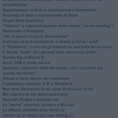
decodificarla)
​Appuntamenti violenti in adolescenza e femminicidi
​Psicologi di Stato e autoritarismo di Stato
Elogio della diserzione
“Odiatori” e colpevolizzazione della vittima (“victim blaming”)
​Patriarcato e Piromania
"Ora si aprono le porte del paradiso"
​A sinistra si fa la rivoluzione, a destra si fanno i soldi
​Il “Presidente” (e con lei gli italiani) ha una bella faccia tosta
​Il mondo “bolle” ed i governi sono ancora più bolliti
​Gentile Sig.ra Marina B
​Alcol, GHB e triade oscura
​Specchio, specchio delle mie brame, chi è il politico più
oscuro del reame?
​Gibran e l’arco marcio del narcisismo
​Il prematuro trapasso di B. e Ramses II
​Non temo Berlusconi in sé, temo Berlusconi in me
​Mie risposte al mio Amico-psichiatra
​Secondo Porges e secondo me
​La “mente” secondo Jackson e McLean
La difficile dicibilità della Verità (2)
​Lettera da un Amico sul caso Seung (1)