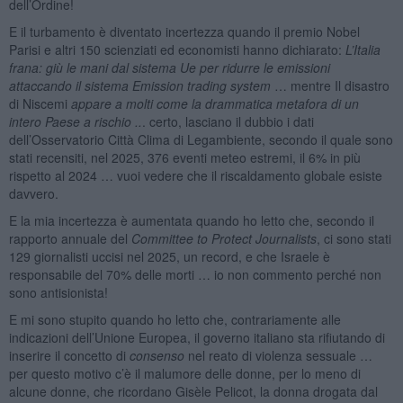
dell’Ordine!
E il turbamento è diventato incertezza quando il premio Nobel
Parisi e altri 150 scienziati ed economisti hanno dichiarato:
L’Italia
frana: giù le mani dal sistema Ue per ridurre le emissioni
attaccando il sistema Emission trading system
… mentre Il disastro
di Niscemi
appare a molti come la drammatica metafora di un
intero Paese a rischio ..
. certo, lasciano il dubbio i dati
dell’Osservatorio Città Clima di Legambiente, secondo il quale sono
stati recensiti, nel 2025, 376 eventi meteo estremi, il 6% in più
rispetto al 2024 … vuoi vedere che il riscaldamento globale esiste
davvero.
E la mia incertezza è aumentata quando ho letto che, secondo il
rapporto annuale del
Committee to Protect Journalists
, ci sono stati
129 giornalisti uccisi nel 2025, un record, e che Israele è
responsabile del 70% delle morti … io non commento perché non
sono antisionista!
E mi sono stupito quando ho letto che, contrariamente alle
indicazioni dell’Unione Europea, il governo italiano sta rifiutando di
inserire il concetto di
consenso
nel reato di violenza sessuale …
per questo motivo c’è il malumore delle donne, per lo meno di
alcune donne, che ricordano Gisèle Pelicot, la donna drogata dal