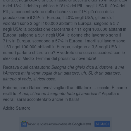
è del 18%; il debito pubblico è l’81% del PIL, negli USA il 120% del
PIL; la concentrazione della ricchezza nell'1% più ricco della
popolazione è il 25% in Europa, il 40% negli USA; gli omicidi
volontari sono 2 ogni 100.000 abitanti in Europa, salgono a 5,7
negli USA; la popolazione carceraria è 111 ogni 100.000 abitanti in
Europa, salgono a 531 negli USA; le donne che lavorano sono il
71% in Europa, scendono a 57% in Europa; i morti sul lavoro sono
1,63 ogni 100.000 abitanti in Europa, salgono a 3,5 negli USA. I
numeri parlano chiaro o no? E vedrete che cosa succederà con le
elezioni di Medio Termine del prossimo novembre!
Recitava quel cantautore:
Bisogna che glielo dica al dottore, a me
l'America mi fa venir voglia di un dittatore, uh. Sì, di un dittatore,
almeno si vede, si riconosce.
Ebbene, caro Gaber, avevi voglia di un dittatore … eccolo! È, come
reciti tu:
A noi, ci hanno insegnato tutto gli americani!
Aspetta e
vedrai: sarai accontentato anche in Italia!
Adolfo Santoro