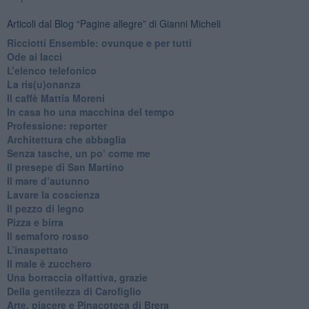
Articoli dal Blog “Pagine allegre” di Gianni Micheli
​Ricciotti Ensemble: ovunque e per tutti
Ode ai lacci
​L’elenco telefonico
​La ris(u)onanza
​Il caffè Mattia Moreni
​In casa ho una macchina del tempo
Professione: reporter
Architettura che abbaglia
​Senza tasche, un po’ come me
​Il presepe di San Martino
​Il mare d’autunno
​Lavare la coscienza
​Il pezzo di legno
​Pizza e birra
​Il semaforo rosso
​L’inaspettato
​Il male è zucchero
​Una borraccia olfattiva, grazie
​Della gentilezza di Carofiglio
Arte, piacere e Pinacoteca di Brera