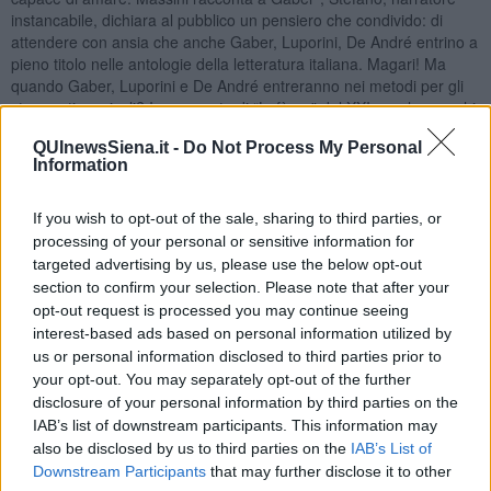
instancabile, dichiara al pubblico un pensiero che condivido: di
attendere con ansia che anche Gaber, Luporini, De André entrino a
pieno titolo nelle antologie della letteratura italiana. Magari! Ma
quando Gaber, Luporini e De André entreranno nei metodi per gli
strumenti musicali? In una sorta di “Lefèvre” del XXI secolo, per chi
ha pratica dei metodi per clarinetto? Giorgio Gaber, Fabrizio De
QUInewsSiena.it -
Do Not Process My Personal
André ma anche Dario Brunori, ad esempio. Avevo quasi le lacrime
Information
agli occhi mentre ero parte di quella linea armonica che racconta:
“Te ne sei accorto, sì | Che parti per scalare le montagne | E poi ti
fermi al primo ristorante | E non ci pensi più” (da “La verità). Ed io ci
If you wish to opt-out of the sale, sharing to third parties, or
penso ancora. Ho avuto più volte le lacrime agli occhi, quest’estate,
processing of your personal or sensitive information for
cercando di dare suono e colore, con un clarinetto, ad alcuni tra i
targeted advertising by us, please use the below opt-out
temi di Gaber che più hanno raccontato il mio sentirmi umano: “La
section to confirm your selection. Please note that after your
parola io | È uno strano grido | Che nasconde invano | La paura di
opt-out request is processed you may continue seeing
non essere nessuno” (da “La parola io”); e ancora “E nel silenzio
interest-based ads based on personal information utilized by
delle notti | Con gli occhi stanchi e l'animo gioioso | Percepire che
us or personal information disclosed to third parties prior to
anche il sonno è vita | E non riposo” (da “Quando sarò capace di
your opt-out. You may separately opt-out of the further
amare).
disclosure of your personal information by third parties on the
Non so se i Conservatori di oggi riescano a trasmettere questa
IAB’s list of downstream participants. This information may
incredibile gioia della musica leggera. Questo ampio e variegato
also be disclosed by us to third parties on the
IAB’s List of
piacere, difficilmente descrivibile come tutti i piaceri che sconfinano
Downstream Participants
that may further disclose it to other
nel godimento, che si ottiene mescolando nel calderone creativo