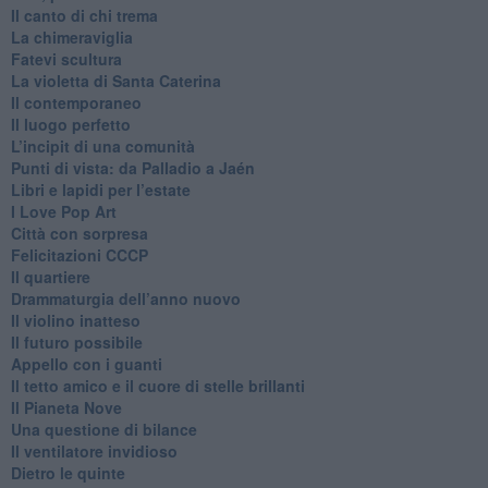
​Il canto di chi trema
La chimeraviglia
​Fatevi scultura
​La violetta di Santa Caterina
​Il contemporaneo
​Il luogo perfetto
​L’incipit di una comunità
Punti di vista: da Palladio a Jaén
​Libri e lapidi per l’estate
​I Love Pop Art
Città con sorpresa
Felicitazioni CCCP
​Il quartiere
​Drammaturgia dell’anno nuovo
​Il violino inatteso
​Il futuro possibile
​Appello con i guanti
​Il tetto amico e il cuore di stelle brillanti
​Il Pianeta Nove
​Una questione di bilance
​Il ventilatore invidioso
​Dietro le quinte