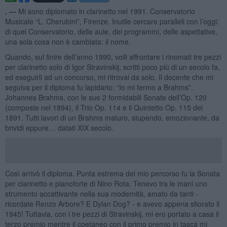
. —
Mi sono diplomato in clarinetto nel 1991. Conservatorio
Musicale “L. Cherubini”, Firenze. Inutile cercare paralleli con l’oggi:
di quel Conservatorio, delle aule, dei programmi, delle aspettative,
una sola cosa non è cambiata: il nome.
Quando, sul finire dell’anno 1990, volli affrontare i rinomati tre pezzi
per clarinetto solo di Igor Stravinskij, scritti poco più di un secolo fa,
ed eseguirli ad un concorso, mi ritrovai da solo. Il docente che mi
seguiva per il diploma fu lapidario: “Io mi fermo a Brahms”.
Johannes Brahms, con le sue 2 formidabili Sonate dell’Op. 120
(composte nel 1894), il Trio Op. 114 e il Quintetto Op. 115 del
1891. Tutti lavori di un Brahms maturo, stupendo, emozionante, da
brividi eppure… datati XIX secolo.
Così arrivò il diploma. Punta estrema del mio percorso fu la Sonata
per clarinetto e pianoforte di Nino Rota. Tenevo tra le mani uno
strumento accattivante nella sua modernità, amato da tanti -
ricordate Renzo Arbore? E Dylan Dog? - e avevo appena sfiorato il
1945! Tuttavia, con i tre pezzi di Stravinskij, mi ero portato a casa il
terzo premio mentre il coetaneo con il primo premio in tasca mi