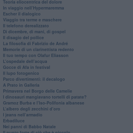
​Teoria eliocentrica del dolore
In viaggio nell’Hypermaremma
​Escher il dialogico
​Viaggio tra terme e maschere
Il telefono derealizzato
​Di dicembre, di mani, di gospel
​Il disagio del pollice
​La filosofia di Fabrizio de André
Memorie di un clarinettista redento
​Il tuo tempo con Olafur Eliasson
​L’ospedale dell’acqua
​Gocce di Afa in festival
​Il lupo fotogenico
​Parco divertimenti: il decalogo
​A Prato in Galleria
​Primavera nel Borgo delle Camelie
I dinosauri mangiavano tortelli di patate?
​Gramoz Burba e l’Iso-Polifonia albanese
L’albero degli zecchini d’oro
​I jeans nell’armadio
Erbadiluce
Nei panni di Babbo Natale
​Il punto forte di ciò che è piccolo