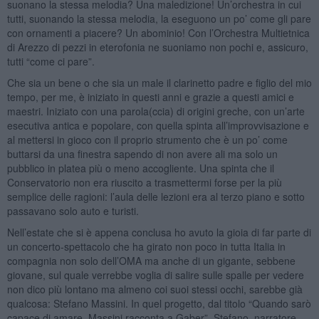
suonano la stessa melodia? Una maledizione! Un’orchestra in cui
tutti, suonando la stessa melodia, la eseguono un po’ come gli pare
con ornamenti a piacere? Un abominio! Con l’Orchestra Multietnica
di Arezzo di pezzi in eterofonia ne suoniamo non pochi e, assicuro,
tutti “come ci pare”.
Che sia un bene o che sia un male il clarinetto padre e figlio del mio
tempo, per me, è iniziato in questi anni e grazie a questi amici e
maestri. Iniziato con una parola(ccia) di origini greche, con un’arte
esecutiva antica e popolare, con quella spinta all’improvvisazione e
al mettersi in gioco con il proprio strumento che è un po’ come
buttarsi da una finestra sapendo di non avere ali ma solo un
pubblico in platea più o meno accogliente. Una spinta che il
Conservatorio non era riuscito a trasmettermi forse per la più
semplice delle ragioni: l’aula delle lezioni era al terzo piano e sotto
passavano solo auto e turisti.
Nell’estate che si è appena conclusa ho avuto la gioia di far parte di
un concerto-spettacolo che ha girato non poco in tutta Italia in
compagnia non solo dell’OMA ma anche di un gigante, sebbene
giovane, sul quale verrebbe voglia di salire sulle spalle per vedere
non dico più lontano ma almeno coi suoi stessi occhi, sarebbe già
qualcosa: Stefano Massini. In quel progetto, dal titolo “Quando sarò
capace di amare. Massini racconta a Gaber”, Stefano, narratore