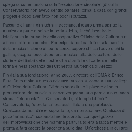
spiegava come funzionava la “respirazione circolare” (di cui in
Conservatorio non avevo sentito parlare): tornai a casa con grandi
progetti e dopo aver fatto non pochi sputazzi.
Passano gli anni, gli studi si intrecciano, il teatro prima spinge la
musica da parte e poi se la porta a letto, finché incontro le
intelligenze in fermento della cooperativa Officine della Cultura e mi
affianco al loro cammino. Partecipo dapprima, felice, alla nascita
della musica insieme al teatro senza sapere chi sia l’uovo e chi la
gallina; eseguo, poco dopo, una musica fatta delle culture, delle
storie e dei timbri delle nostre città di arrivi e di partenze nella
forma e nella sostanza dell’Orchestra Multietnica di Arezzo.
Fin dalla sua fondazione, anno 2007, direttore dell’OMA è Enrico
Fink. Devo molto a questo eclettico musicista, come a tutti i colleghi
di Officine della Cultura. Gli devo soprattutto il piacere di poter
pronunciare, da musicista, senza vergogna, una parola a suo modo
strana: “eterofonia”. In Conservatorio, ai tempi del “mio”
Conservatorio, “eterofonia” era assimilata a una parolaccia.
Qualcosa da non dire e, soprattutto, da non suonare. Qualcosa di
poco “armonico”, sostanzialmente stonato, con quel guizzo
dell’improvvisazione che mamma partitura tollera a fatica mentre è
pronta a farti cadere la bacchetta sulle dita. Un’orchestra in cui tutti