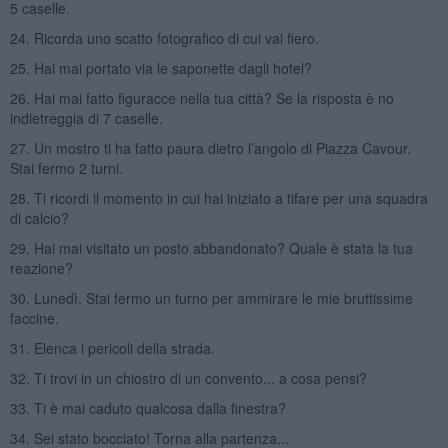
5 caselle.
24. Ricorda uno scatto fotografico di cui vai fiero.
25. Hai mai portato via le saponette dagli hotel?
26. Hai mai fatto figuracce nella tua città? Se la risposta è no
indietreggia di 7 caselle.
27. Un mostro ti ha fatto paura dietro l’angolo di Piazza Cavour.
Stai fermo 2 turni.
28. Ti ricordi il momento in cui hai iniziato a tifare per una squadra
di calcio?
29. Hai mai visitato un posto abbandonato? Quale è stata la tua
reazione?
30. Lunedì. Stai fermo un turno per ammirare le mie bruttissime
faccine.
31. Elenca i pericoli della strada.
32. Ti trovi in un chiostro di un convento... a cosa pensi?
33. Ti è mai caduto qualcosa dalla finestra?
34. Sei stato bocciato! Torna alla partenza...