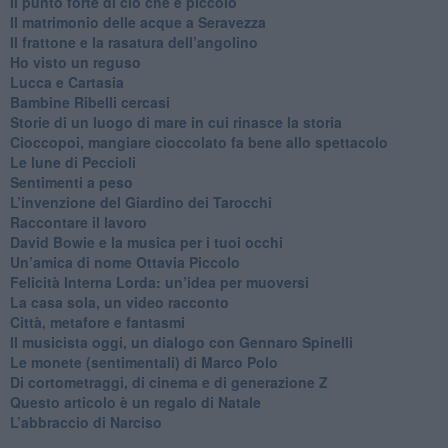
​Il punto forte di ciò che è piccolo
​Il matrimonio delle acque a Seravezza
​Il frattone e la rasatura dell’angolino
​Ho visto un reguso
Lucca e Cartasia
Bambine Ribelli cercasi
Storie di un luogo di mare in cui rinasce la storia
Cioccopoi, mangiare cioccolato fa bene allo spettacolo
​Le lune di Peccioli
​Sentimenti a peso
​L’invenzione del Giardino dei Tarocchi
​Raccontare il lavoro
David Bowie e la musica per i tuoi occhi
Un’amica di nome Ottavia Piccolo
​Felicità Interna Lorda: un’idea per muoversi
​La casa sola, un video racconto
​Città, metafore e fantasmi
Il musicista oggi, un dialogo con Gennaro Spinelli
Le monete (sentimentali) di Marco Polo
​Di cortometraggi, di cinema e di generazione Z
​Questo articolo è un regalo di Natale
L’abbraccio di Narciso