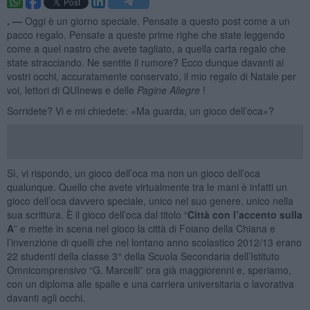
. —
Oggi è un giorno speciale. Pensate a questo post come a un
pacco regalo. Pensate a queste prime righe che state leggendo
come a quel nastro che avete tagliato, a quella carta regalo che
state stracciando. Ne sentite il rumore? Ecco dunque davanti ai
vostri occhi, accuratamente conservato, il mio regalo di Natale per
voi, lettori di QUInews e delle
Pagine Allegre
!
Sorridete? Vi e mi chiedete: «Ma guarda, un gioco dell’oca»?
Sì, vi rispondo, un gioco dell’oca ma non un gioco dell’oca
qualunque. Quello che avete virtualmente tra le mani è infatti un
gioco dell’oca davvero speciale, unico nel suo genere, unico nella
sua scrittura. È il gioco dell’oca dal titolo “
Città con l’accento sulla
A
” e mette in scena nel gioco la città di Foiano della Chiana e
l’invenzione di quelli che nel lontano anno scolastico 2012/13 erano
22 studenti della classe 3° della Scuola Secondaria dell’Istituto
Omnicomprensivo “G. Marcelli” ora già maggiorenni e, speriamo,
con un diploma alle spalle e una carriera universitaria o lavorativa
davanti agli occhi.