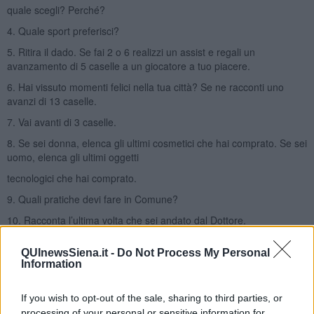
quale scegli? Perché?
4. Quale sport preferisci?
5. Ritira il dado. Se fai 2 o 6 realizzi un assist e regali un
avanzamento di 5 caselle a un giocatore a tuo piacere.
6. Hai vissuto momenti felici nella tua città? Se ne racconti uno
avanzi di 13 caselle.
7. Vai avanti di 3 caselle.
8. Se sei donna, elenca gli ultimi cosmetici che hai comprato. Se sei
uomo, elenca gli ultimi oggetti
tecnologici che hai comprato.
9. Quali pratiche devi fare in Comune?
10. Racconta l’ultima volta che sei andato dal Dottore.
11. Riposati per un turno.
QUInewsSiena.it -
Do Not Process My Personal
12. Di quali argomenti tratti sotto le logge?
Information
13. Ti è mai corso dietro un cane? Se sì corri fino alla casella 11.
If you wish to opt-out of the sale, sharing to third parties, or
14. Ricordi i nomi dei tuoi maestri di scuola?
processing of your personal or sensitive information for