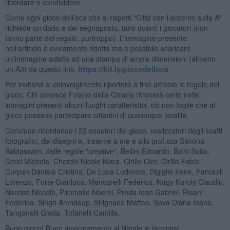
ricordare e condividere.
Come ogni gioco dell’oca che si rispetti “Città con l’accento sulla A”
richiede un dado e dei segnaposto, tanti quanti i giocatori (non
fanno parte del regalo, purtroppo). L’immagine presente
nell’articolo è ovviamente ridotta ma è possibile scaricare
un’immagine adatta ad una stampa di ampie dimensioni (almeno
un A3) da questo link:
https://bit.ly/giocodelloca
.
Per invitarvi al coinvolgimento riporterò a fine articolo le regole del
gioco. Chi conosce Foiano della Chiana ritroverà certo nelle
immagini presenti alcuni luoghi caratteristici, ciò non toglie che al
gioco possano partecipare cittadini di qualunque località.
Concludo ricordando i 22 coautori del gioco, realizzatori degli scatti
fotografici, dei disegni e, insieme a me e alla prof.ssa Simona
Baldassarri, delle regole “creative”: Bellini Edoardo, Bichi Sofia,
Cerci Michela, Cherchi Nicole Mara, Cirillo Ciro, Cirillo Fabio,
Curpan Daniela Cristina, De Luca Ludovica, Digiglio Irene, Fanciulli
Lorenzo, Forte Gianluca, Mencarelli Federica, Nagy Karoly Claudiu,
Narciso Niccolò, Piromallo Noemi, Preda Ioan Gabriel, Risani
Federica, Singh Amndeep, Sirignano Matteo, Sova Diana Ioana,
Tanganelli Giada, Tofanelli Camilla.
Buon gioco! Buon avvicinamento al Natale in famiglia!