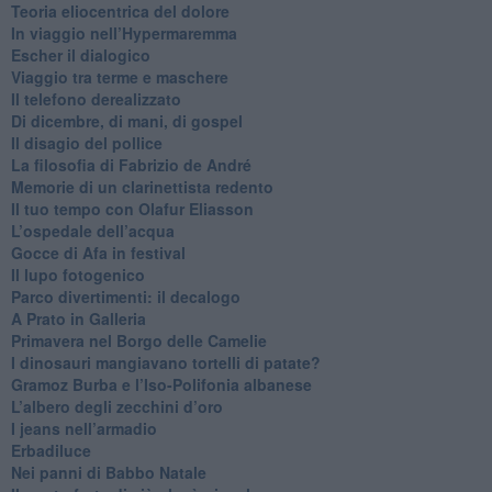
​Teoria eliocentrica del dolore
In viaggio nell’Hypermaremma
​Escher il dialogico
​Viaggio tra terme e maschere
Il telefono derealizzato
​Di dicembre, di mani, di gospel
​Il disagio del pollice
​La filosofia di Fabrizio de André
Memorie di un clarinettista redento
​Il tuo tempo con Olafur Eliasson
​L’ospedale dell’acqua
​Gocce di Afa in festival
​Il lupo fotogenico
​Parco divertimenti: il decalogo
​A Prato in Galleria
​Primavera nel Borgo delle Camelie
I dinosauri mangiavano tortelli di patate?
​Gramoz Burba e l’Iso-Polifonia albanese
L’albero degli zecchini d’oro
​I jeans nell’armadio
Erbadiluce
Nei panni di Babbo Natale