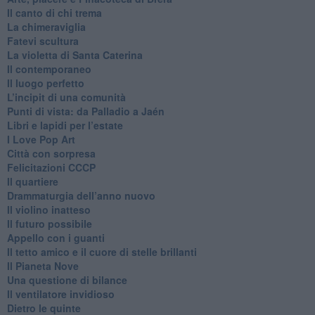
​Il canto di chi trema
La chimeraviglia
​Fatevi scultura
​La violetta di Santa Caterina
​Il contemporaneo
​Il luogo perfetto
​L’incipit di una comunità
Punti di vista: da Palladio a Jaén
​Libri e lapidi per l’estate
​I Love Pop Art
Città con sorpresa
Felicitazioni CCCP
​Il quartiere
​Drammaturgia dell’anno nuovo
​Il violino inatteso
​Il futuro possibile
​Appello con i guanti
​Il tetto amico e il cuore di stelle brillanti
​Il Pianeta Nove
​Una questione di bilance
​Il ventilatore invidioso
​Dietro le quinte