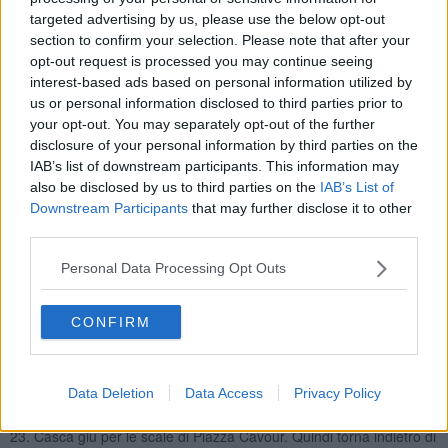
15. Hai mai incontrato un personaggio famoso lungo un viale della
targeted advertising by us, please use the below opt-out
tua città?
section to confirm your selection. Please note that after your
opt-out request is processed you may continue seeing
16. Gioia. W il Carnevale di Foiano! Resta in questa casella per 1
interest-based ads based on personal information utilized by
turno.
us or personal information disclosed to third parties prior to
17. Stavi passeggiando in campagna, in Via del Pesco, quando un
your opt-out. You may separately opt-out of the further
feroce cane ti ha rincorso. Ora sei bloccato su un albero. Tira il
disclosure of your personal information by third parties on the
dado e fai un numero dispari per scappare altrimenti stai fermo 2
IAB’s list of downstream participants. This information may
turni. Nel primo caso avanza di una casella.
also be disclosed by us to third parties on the
IAB’s List of
18. Ti è mai capitato di ripararti dalla pioggia entrando nell’ingresso
Downstream Participants
that may further disclose it to other
di una casa sconosciuta?
third parties.
19. Hai mai passeggiato di sera?
Personal Data Processing Opt Outs
20. Hai mai aiutato un vecchino? Se sì, sii orgoglioso di te stesso e
ritira il dado.
CONFIRM
21. Elenca i giochi che puoi fare con il tuo cane. Se non hai un
cane immaginali.
22. Sei cascato in una buca di un campo da calcio. Stai fermo 2
Data Deletion
Data Access
Privacy Policy
turni.
23. Casca giù per le scale di Piazza Cavour. Quindi torna indietro di