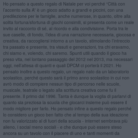
Ho pensato a questo regalo di Natale per voi perché “Città con
l’accento sulla A” è un gioco adatto a grandi e piccini, con una
predilezione per le famiglie, anche numerose, in quanto, oltre alla
solita fortuna/sfortuna di giochi consimili, si presenta come un reale
invito al racconto di sé, al ricordo e alla condivisione. Porta tra le
sue caselle, di fondo, l’idea di una narrazione necessaria, giocosa e
creativa, da raccogliersi intorno a un tavolo, stimolando l’intreccio
tra passato e presente, tra vissuti e generazioni, tra chi eravamo,
chi siamo e, volendo, chi saremo. Spunti utili quando il gioco ha
preso vita, nel lontano passaggio del 2012 nel 2013, ma necessari
oggi, nell’attesa di quanti e quali DPCM ci porterà il 2021. Ho
pensato inoltre a questo regalo, un regalo nato da un laboratorio
scolastico, perché questo sarà il primo anno scolastico in cui non
avrò modo di compiere nessun tipo di percorso nelle scuole,
musicale, teatrale o legato alla scrittura creativa come fu il
presente. Il primo dal 1996. Tanta è dunque la voglia di parlarvi di
quanto sia preziosa la scuola che giocarci insieme può essere il
modo migliore per farlo. Ho pensato infine a questo regalo perché
lo considero un gioco ben fatto che al tempo della sua ideazione
non fu valorizzato al di fuori della scuola - internet sembrava più
alieno, i social meno sociali - e che dunque può essere steso
ancora su un tavolo con il piacere di uno e tanti momenti da