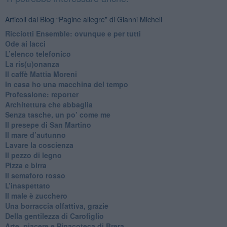
Articoli dal Blog “Pagine allegre” di Gianni Micheli
​Ricciotti Ensemble: ovunque e per tutti
Ode ai lacci
​L’elenco telefonico
​La ris(u)onanza
​Il caffè Mattia Moreni
​In casa ho una macchina del tempo
Professione: reporter
Architettura che abbaglia
​Senza tasche, un po’ come me
​Il presepe di San Martino
​Il mare d’autunno
​Lavare la coscienza
​Il pezzo di legno
​Pizza e birra
​Il semaforo rosso
​L’inaspettato
​Il male è zucchero
​Una borraccia olfattiva, grazie
​Della gentilezza di Carofiglio
Arte, piacere e Pinacoteca di Brera