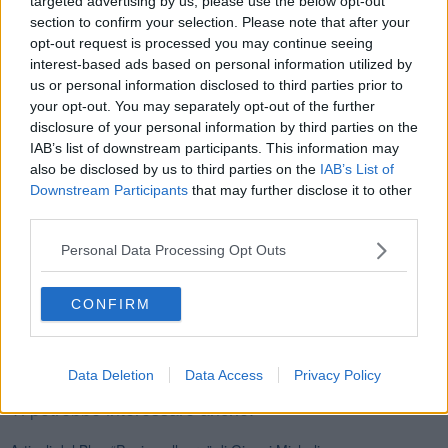
targeted advertising by us, please use the below opt-out
Gianni Micheli
section to confirm your selection. Please note that after your
opt-out request is processed you may continue seeing
interest-based ads based on personal information utilized by
us or personal information disclosed to third parties prior to
your opt-out. You may separately opt-out of the further
disclosure of your personal information by third parties on the
Se vuoi leggere le notizie principali della Toscana iscriviti alla
IAB’s list of downstream participants. This information may
Newsletter QUInews - ToscanaMedia.
Arriva gratis tutti i giorni
also be disclosed by us to third parties on the
IAB’s List of
alle 20:00 direttamente nella tua casella di posta.
Downstream Participants
that may further disclose it to other
third parties.
Basta cliccare
QUI
Personal Data Processing Opt Outs
Fotogallery
CONFIRM
Data Deletion
Data Access
Privacy Policy
Ti potrebbe interessare anche: