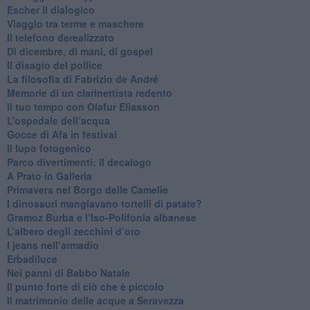
​Escher il dialogico
​Viaggio tra terme e maschere
Il telefono derealizzato
​Di dicembre, di mani, di gospel
​Il disagio del pollice
​La filosofia di Fabrizio de André
Memorie di un clarinettista redento
​Il tuo tempo con Olafur Eliasson
​L’ospedale dell’acqua
​Gocce di Afa in festival
​Il lupo fotogenico
​Parco divertimenti: il decalogo
​A Prato in Galleria
​Primavera nel Borgo delle Camelie
I dinosauri mangiavano tortelli di patate?
​Gramoz Burba e l’Iso-Polifonia albanese
L’albero degli zecchini d’oro
​I jeans nell’armadio
Erbadiluce
Nei panni di Babbo Natale
​Il punto forte di ciò che è piccolo
​Il matrimonio delle acque a Seravezza