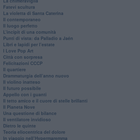
La chimeraviglia
​Fatevi scultura
​La violetta di Santa Caterina
​Il contemporaneo
​Il luogo perfetto
​L’incipit di una comunità
Punti di vista: da Palladio a Jaén
​Libri e lapidi per l’estate
​I Love Pop Art
Città con sorpresa
Felicitazioni CCCP
​Il quartiere
​Drammaturgia dell’anno nuovo
​Il violino inatteso
​Il futuro possibile
​Appello con i guanti
​Il tetto amico e il cuore di stelle brillanti
​Il Pianeta Nove
​Una questione di bilance
​Il ventilatore invidioso
​Dietro le quinte
​Teoria eliocentrica del dolore
In viaggio nell’Hypermaremma