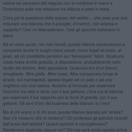
veloce ed uscivamo dal negozio con la medicina in mano e
l’incertezza sulla mia relazione tra altezza e peso in testa.
C’era poi la questione delle scarpe, del vestito… che peso può mai
misurare una bilancia che ti accoglie, d’inverno, con sciarpa e
cappotto? Così mi dissuadevano. Così gli spiccioli restavano in
tasca.
Ad un certo punto, nei miei ricordi, queste bilance cominciarono a
comparire anche in luoghi meno usuali, meno legati al corpo, al
peso, ad un cosiddetto pensiero sul “benessere” fisico. Qualcuna
credo fosse anche gratuita, a disposizione, probabilmente nello
studio del dottore, dello specialista. Qualcuna era d’un bianco
smagliante. Altre gialle. Altre rosse. Altre comparvero lungo le
strade, sui marciapiedi, spesso legate ad un palo o ad una
ringhiera con una catena. Accanto al binocolo per osservare
l’incontro tra cielo e terra, con il suo gettone, c’era ora la bilancia
per osservare il tuo rapporto con la forza di gravità, con il suo
gettone. Gli anni d’oro del business delle bilance: io c’ero!
Ma di chi erano e di chi sono queste bilance lasciate per strada?
Non c’è nessuno che le reclama? Chi prelevava gli spiccioli raccolti
dall’ansia dell’obesità? Quanti spiccioli si raccoglievano?
Rendevano qualcosa oppure no? Chi mai avrà avuto questa prima