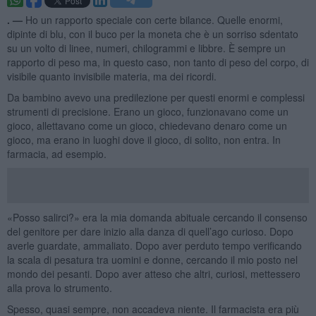
. —
Ho un rapporto speciale con certe bilance. Quelle enormi,
dipinte di blu, con il buco per la moneta che è un sorriso sdentato
su un volto di linee, numeri, chilogrammi e libbre. È sempre un
rapporto di peso ma, in questo caso, non tanto di peso del corpo, di
visibile quanto invisibile materia, ma dei ricordi.
Da bambino avevo una predilezione per questi enormi e complessi
strumenti di precisione. Erano un gioco, funzionavano come un
gioco, allettavano come un gioco, chiedevano denaro come un
gioco, ma erano in luoghi dove il gioco, di solito, non entra. In
farmacia, ad esempio.
«Posso salirci?» era la mia domanda abituale cercando il consenso
del genitore per dare inizio alla danza di quell’ago curioso. Dopo
averle guardate, ammaliato. Dopo aver perduto tempo verificando
la scala di pesatura tra uomini e donne, cercando il mio posto nel
mondo dei pesanti. Dopo aver atteso che altri, curiosi, mettessero
alla prova lo strumento.
Spesso, quasi sempre, non accadeva niente. Il farmacista era più