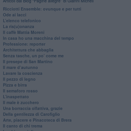
Articoli dal Blog “Pagine allegre” di Gianni Micheli
​Ricciotti Ensemble: ovunque e per tutti
Ode ai lacci
​L’elenco telefonico
​La ris(u)onanza
​Il caffè Mattia Moreni
​In casa ho una macchina del tempo
Professione: reporter
Architettura che abbaglia
​Senza tasche, un po’ come me
​Il presepe di San Martino
​Il mare d’autunno
​Lavare la coscienza
​Il pezzo di legno
​Pizza e birra
​Il semaforo rosso
​L’inaspettato
​Il male è zucchero
​Una borraccia olfattiva, grazie
​Della gentilezza di Carofiglio
Arte, piacere e Pinacoteca di Brera
​Il canto di chi trema