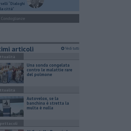
selli “Dialoghi
la città"
Condoglianze
imi articoli
Vedi tutti
ttualità
Una sonda congelata
contro le malattie rare
del polmone
ttualità
Autovelox, se la
banchina è stretta la
multa è nulla
pettacoli