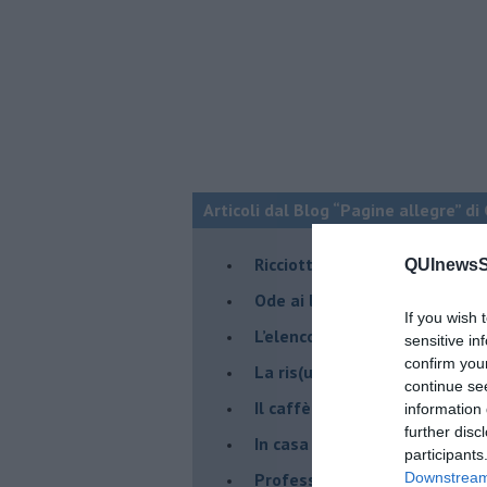
Articoli dal Blog “Pagine allegre” di
​Ricciotti Ensemble: ovunque e
QUInewsSi
Ode ai lacci
If you wish 
​L’elenco telefonico
sensitive in
confirm you
​La ris(u)onanza
continue se
​Il caffè Mattia Moreni
information 
further disc
​In casa ho una macchina del
participants
Professione: reporter
Downstream 