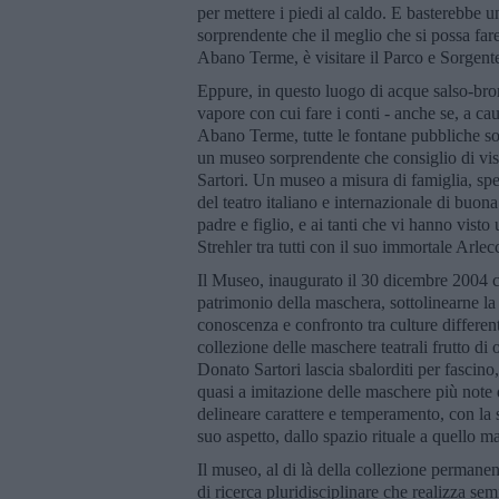
per mettere i piedi al caldo. E basterebbe
sorprendente che il meglio che si possa fare,
Abano Terme, è visitare il Parco e Sorgente
Eppure, in questo luogo di acque salso-bro
vapore con cui fare i conti - anche se, a c
Abano Terme, tutte le fontane pubbliche son
un museo sorprendente che consiglio di vi
Sartori. Un museo a misura di famiglia, spec
del teatro italiano e internazionale di buona
padre e figlio, e ai tanti che vi hanno visto
Strehler tra tutti con il suo immortale Arlec
Il Museo, inaugurato il 30 dicembre 2004 con
patrimonio della maschera, sottolinearne la 
conoscenza e confronto tra culture differen
collezione delle maschere teatrali frutto di 
Donato Sartori lascia sbalorditi per fascino
quasi a imitazione delle maschere più note
delineare carattere e temperamento, con la
suo aspetto, dallo spazio rituale a quello ma
Il museo, al di là della collezione permane
di ricerca pluridisciplinare che realizza sem