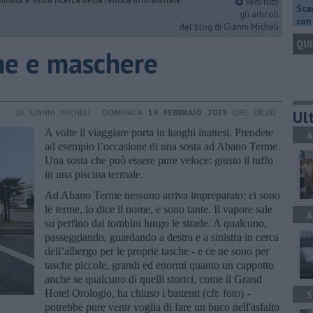
Vedi tutti
Scar
gli articoli
con 
del blog di Gianni Micheli
QUI
rme e maschere
Ult
DI GIANNI MICHELI - DOMENICA
19 FEBBRAIO 2023
ORE 08:00
A volte il viaggiare porta in luoghi inattesi. Prendete
A
ad esempio l’occasione di una sosta ad Abano Terme.
Una sosta che può essere pure veloce: giusto il tuffo
in una piscina termale.
Ad Abano Terme nessuno arriva impreparato: ci sono
le terme, lo dice il nome, e sono tante. Il vapore sale
A
su perfino dai tombini lungo le strade. A qualcuno,
passeggiando, guardando a destra e a sinistra in cerca
dell’albergo per le proprie tasche - e ce ne sono per
tasche piccole, grandi ed enormi quanto un cappotto
anche se qualcuno di quelli storici, come il Grand
Hotel Orologio, ha chiuso i battenti (cfr. foto) -
S
potrebbe pure venir voglia di fare un buco nell'asfalto