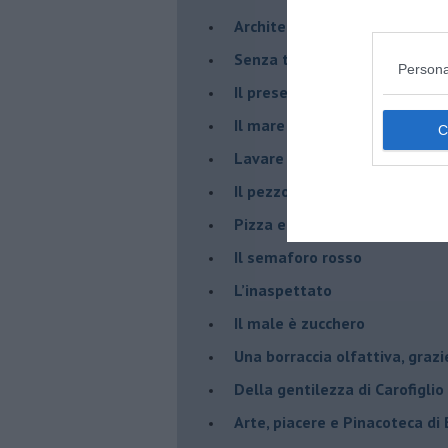
Architettura che abbaglia
​Senza tasche, un po’ come m
Persona
​Il presepe di San Martino
​Il mare d’autunno
​Lavare la coscienza
​Il pezzo di legno
​Pizza e birra
​Il semaforo rosso
​L’inaspettato
​Il male è zucchero
​Una borraccia olfattiva, grazi
​Della gentilezza di Carofiglio
Arte, piacere e Pinacoteca di