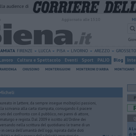
alla audience di
o
Aggiornato alle 15:10
M
Gio
AMIATA
FIRENZE
LUCCA
PISA
LIVORNO
AREZZO
GROSSET
Lavoro
Cultura e Spettacolo
Eventi
Sport
PALIO
Blog
Inte
ERARDENGA
CHIUSDINO
MONTERIGGIONI
MONTERONI D'ARBIA
MONTICIANO
Micheli
aureato in Lettere, da sempre insegue molteplici passioni,
lla scrivania alla carta stampata, coniugando il piacere
oni del confronto con il pubblico, nei panni di attore,
Q
maturgo e regista. Dal 2009 è iscritto all’Ordine dei
iversando nella scrittura del quotidiano le trame di un
A L
n cerca dell’umanità dell’oggi, ispirata dalle doti
di 
ibilità e della ricerca della felicità immateriale.