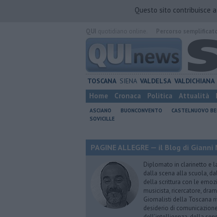
Questo sito contribuisce 
QUI
quotidiano online.
Percorso semplificat
TOSCANA
SIENA
VALDELSA
VALDICHIANA
Home
Cronaca
Politica
Attualità
ASCIANO
BUONCONVENTO
CASTELNUOVO B
SOVICILLE
PAGINE ALLEGRE — il Blog di Gianni 
Diplomato in clarinetto e l
dalla scena alla scuola, da
della scrittura con le emozi
musicista, ricercatore, dram
Giornalisti della Toscana r
desiderio di comunicazione i
dell’intelligenza, della sens