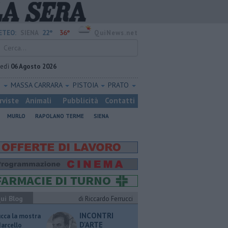
22°
36°
ETEO:
SIENA
QuiNews.net
vedì
06 Agosto 2026
O
MASSA CARRARA
PISTOIA
PRATO
rviste
Animali
Pubblicità
Contatti
MURLO
RAPOLANO TERME
SIENA
ui Blog
di Riccardo Ferrucci
INCONTRI
ucca la mostra
D'ARTE
Marcello