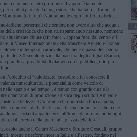
 un buco nemmeno tanto profondo. Il vapore è talmente
 per sentirsi parte della lunga storia che ha fatto la fortuna di
 Montirone (cfr. foto). Naturalmente dopo il tuffo in piscina.
mo-iodiche ipertermali che sembra non avere altro che acqua e
A
ausa della crisi idrica che non sta risparmiando nessuno, nemmeno
o attualmente chiuse (cfr. foto) -, appena fuori dal centro c’è
sitare: il Museo Internazionale della Maschera Amleto e Donato
ialmente in tempo di carnevale, che tiene il passo della storia
 parte del XX secolo grazie alla maestria degli artigiani Sartori,
 una grandiosa possibilità di dialogo con il pubblico, Giorgio
chino.
 l’obiettivo di “valorizzare, custodire e far conoscere il
valenza transculturale, le potenzialità come veicolo di
ti nello spazio e nel tempo”, è tenuto con grande cura e la
oltre ottant’anni di produzione artistica degli scultori Amleto e
, mistero e bellezza. D’altronde chi non resta a bocca aperta,
 della commedia dell’arte, faccia a faccia con una maschera che
 sua lunga storia di appartenenza all’immaginario umano in ogni
gico, dal terreno della guerra alla piazza della festa?
nte, ospita anche il Centro Maschere e Strutture Gestuali, gruppo
inari, mostre e performances in Italia e all’estero, fondato nel