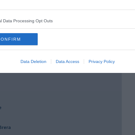
e
l Data Processing Opt Outs
CONFIRM
Data Deletion
Data Access
Privacy Policy
e
 Brera