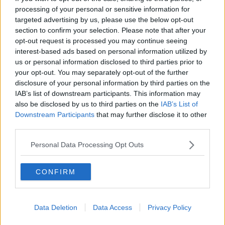
passato, di quella straordinaria esperienza di convivenza tra i
processing of your personal or sensitive information for
popoli, culture, religioni diverse che fu anche un fatto di stile, di toni,
targeted advertising by us, please use the below opt-out
di misura.
section to confirm your selection. Please note that after your
E semplicemente, vorrei godermi tutto quanto c’è intorno a me
opt-out request is processed you may continue seeing
questa mattina di agosto: il fascino antico del ponte delle Catene e
interest-based ads based on personal information utilized by
il panorama che si coglie dal bastione del Pescatore, le splendide
us or personal information disclosed to third parties prior to
decorazioni liberty di tanti palazzi e la pace dell’isola Margherita.
your opt-out. You may separately opt-out of the further
disclosure of your personal information by third parties on the
Ma il mio è un viaggio della memoria , e, nei prossimi giorni, se non
IAB’s list of downstream participants. This information may
vi annoia, il mio racconto ripartirà appunto da essa.
also be disclosed by us to third parties on the
IAB’s List of
Tito Barbini
Downstream Participants
that may further disclose it to other
third parties.
Personal Data Processing Opt Outs
CONFIRM
Se vuoi leggere le notizie principali della Toscana iscriviti alla
Newsletter QUInews - ToscanaMedia.
Arriva gratis tutti i giorni
alle 20:00 direttamente nella tua casella di posta.
Data Deletion
Data Access
Privacy Policy
Basta cliccare
QUI
Ti potrebbe interessare anche: