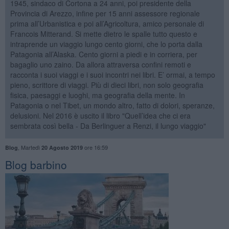
1945, sindaco di Cortona a 24 anni, poi presidente della
Provincia di Arezzo, infine per 15 anni assessore regionale
prima all’Urbanistica e poi all’Agricoltura, amico personale di
Francois Mitterand. Si mette dietro le spalle tutto questo e
intraprende un viaggio lungo cento giorni, che lo porta dalla
Patagonia all’Alaska. Cento giorni a piedi e in corriera, per
bagaglio uno zaino. Da allora attraversa confini remoti e
racconta i suoi viaggi e i suoi incontri nei libri. E’ ormai, a tempo
pieno, scrittore di viaggi. Più di dieci libri, non solo geografia
fisica, paesaggi e luoghi, ma geografia della mente. In
Patagonia o nel Tibet, un mondo altro, fatto di dolori, speranze,
delusioni. Nel 2016 è uscito il libro "Quell’idea che ci era
sembrata così bella - Da Berlinguer a Renzi, il lungo viaggio"
,
Martedì
ore 16:59
Blog
20 Agosto 2019
Blog barbino