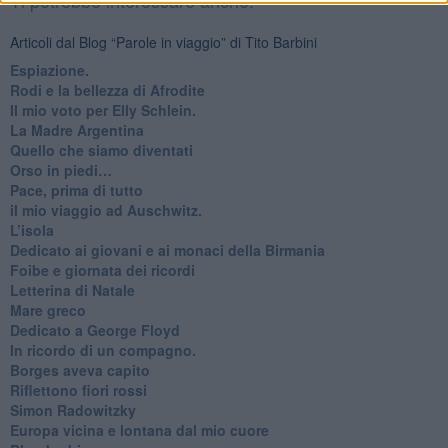
Articoli dal Blog “Parole in viaggio” di Tito Barbini
Espiazione.
Rodi e la bellezza di Afrodite
​Il mio voto per Elly Schlein.
​La Madre Argentina
Quello che siamo diventati
Orso in piedi…
​Pace, prima di tutto
​il mio viaggio ad Auschwitz.
​L’isola
Dedicato ai giovani e ai monaci della Birmania
​Foibe e giornata dei ricordi
Letterina di Natale
Mare greco
​Dedicato a George Floyd
​In ricordo di un compagno.
Borges aveva capito
Riflettono fiori rossi
Simon Radowitzky
Europa vicina e lontana dal mio cuore