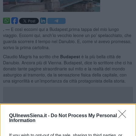
. —
E così eccomi qui a Budapest,prima tappa del mio lungo
viaggio. Eccomi qui, anch’io vecchio leone un po’ spelacchiato, che
guarda scorrere il tempo nel Danubio. E, come vi avevo promesso,
scrivo la prima cartolina.
Claudio Magris ha scritto che
Budapest
è la più bella città de
Danubio. Ancora più di Vienna. Budapest, dice lo scrittore che ci ha
donato tante pagine straordinarie sul mito e la realtà del mondo
asburgico al tramonto, da la sensazione fisica della capitale, con
una signorilità e un’importanza da città protagonista della storia.
E io vorrei perdermi nella Budapest di Magris, nelle suggestioni, nei
richiami, nelle corrispondenze che a ogni angolo, a ogni passo, ti
QUInewsSiena.it -
Do Not Process My Personal
porge questa città che riassume in se davvero tutto quello che è
Information
stata la Mitteleuropa. Vorrei indugiare su quanto è rimasto, se è
rimasto con
Orban
, e malgrado tutte le criminali magagne del
If you wish to opt-out of the sale, sharing to third parties, or