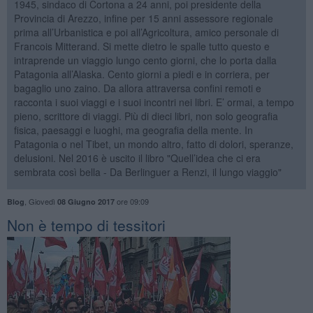
1945, sindaco di Cortona a 24 anni, poi presidente della
Provincia di Arezzo, infine per 15 anni assessore regionale
prima all’Urbanistica e poi all’Agricoltura, amico personale di
Francois Mitterand. Si mette dietro le spalle tutto questo e
intraprende un viaggio lungo cento giorni, che lo porta dalla
Patagonia all’Alaska. Cento giorni a piedi e in corriera, per
bagaglio uno zaino. Da allora attraversa confini remoti e
racconta i suoi viaggi e i suoi incontri nei libri. E’ ormai, a tempo
pieno, scrittore di viaggi. Più di dieci libri, non solo geografia
fisica, paesaggi e luoghi, ma geografia della mente. In
Patagonia o nel Tibet, un mondo altro, fatto di dolori, speranze,
delusioni. Nel 2016 è uscito il libro "Quell’idea che ci era
sembrata così bella - Da Berlinguer a Renzi, il lungo viaggio"
,
Giovedì
ore 09:09
Blog
08 Giugno 2017
Non è tempo di tessitori