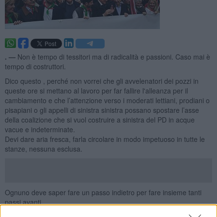
. —
Non è tempo di tessitori ma di radicalità e passioni. Caso mai è
tempo di costruttori.
Dico questo , perché non vorrei che gli avvelenatori dei pozzi in
queste ore si mettano al lavoro per far fallire l'alleanza per il
cambiamento e che l’attenzione verso i moderati lettiani, prodiani o
pisapiani o gli appelli di sinistra sinistra possano spostare l’asse
della coalizione che si vuol costruire a sinistra del PD in acque
vacue e indeterminate.
Devi dare aria fresca, farla circolare in modo impetuoso in tutte le
stanze, nessuna esclusa.
Ognuno deve saper fare un passo indietro per fare insieme tanti
passi avanti.
Articolo 1 il Movimento dei democratici e progressisti
deve