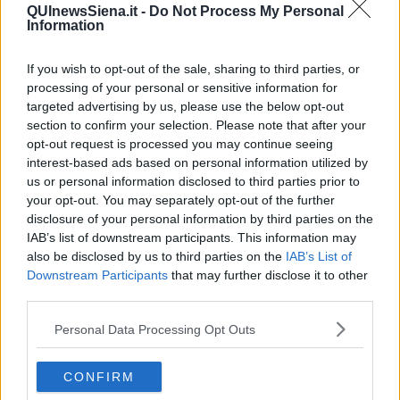
essere il centro della mediazione, non il portatore d’acqua verso
QUInewsSiena.it -
Do Not Process My Personal
nessuno che si autopropone alla testa del corteo.
Information
Il popolo della sinistra potrebbe arrabbiasi molto verso gli
irresponsabili, per non usare termini peggiori, con tutti coloro che
If you wish to opt-out of the sale, sharing to third parties, or
sembra pongano veti e pregiudiziali per rendere più difficile la
processing of your personal or sensitive information for
formazione della alleanza a sinistra.
targeted advertising by us, please use the below opt-out
Niente veti di nessuno verso nessuno.
section to confirm your selection. Please note that after your
E poi si lavori in queste ore per includere, senza veti, pregiudizi ma
opt-out request is processed you may continue seeing
con grande radicalita' sui contenuti, sui programmi. Lavori per unire
interest-based ads based on personal information utilized by
tutta la sinistra, unire il mondo cattolico democratico, le
us or personal information disclosed to third parties prior to
associazioni.
your opt-out. You may separately opt-out of the further
disclosure of your personal information by third parties on the
Messaggi chiari: Il 17 dobbiamo stare a Roma con il popolo della
IAB’s list of downstream participants. This information may
CGIL, il 18 sempre a Roma con la Falcone e gli altri aderenti, Il
primo luglio con una grande iniziativa insieme a campo
also be disclosed by us to third parties on the
IAB’s List of
progressista.
Downstream Participants
that may further disclose it to other
Uniamo, uniamo, uniamo.
third parties.
I leader verranno dopo.
Personal Data Processing Opt Outs
Tito Barbini
CONFIRM