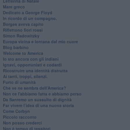
Letterina di Natale
Mare greco
​Dedicato a George Floyd
​In ricordo di un compagno.
Borges aveva capito
Riflettono fiori rossi
Simon Radowitzky
Europa vicina e lontana dal mio cuore
Blog barbino
Welcome to America
​Io sto ancora con gli indiani
​Ignavi, opportunisti e codardi
Ricostruire una identità distrutta
Ai tanti, troppi, silenzi.
​Furto di umanità
​Che ve ne sembra dell’America?
Non ce l'abbiamo fatta e abbiamo perso
​Da Sanremo un sussulto di dignità
Far vivere l’idea di una nuova storia
Come Corbyn
Piccolo racconto
Non posso crederci
Non è tempo di tessitori