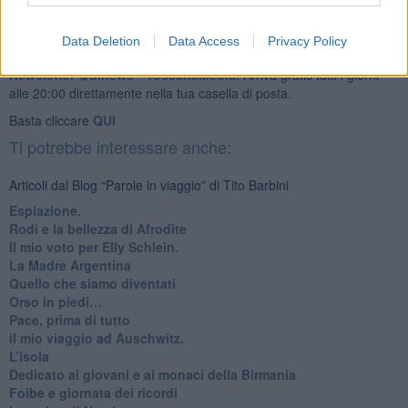
Data Deletion
Data Access
Privacy Policy
Se vuoi leggere le notizie principali della Toscana iscriviti alla
Newsletter QUInews - ToscanaMedia.
Arriva gratis tutti i giorni
alle 20:00 direttamente nella tua casella di posta.
Basta cliccare
QUI
Ti potrebbe interessare anche:
Articoli dal Blog “Parole in viaggio” di Tito Barbini
Espiazione.
Rodi e la bellezza di Afrodite
​Il mio voto per Elly Schlein.
​La Madre Argentina
Quello che siamo diventati
Orso in piedi…
​Pace, prima di tutto
​il mio viaggio ad Auschwitz.
​L’isola
Dedicato ai giovani e ai monaci della Birmania
​Foibe e giornata dei ricordi