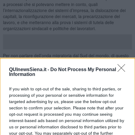
a processi che si potevano mettere in conto, quali
l’internazionalizzazione dei sistemi d’impresa, la dislocazione dei
capitali, la riconfigurazione dei mercati, la precarizzazione del
lavoro, e che metteranno alla prova i sistemi di tutela delle
organizzazioni sindacali e politiche dei lavoratori.
Per non parlare dell’onda migratoria dal Sud del mondo, di questo
nostro Mediterraneo che è insieme speranza e bara di milioni di
vite. Anche questo prevedibile, certo. Ma come faremo fronte a
QUInewsSiena.it -
Do Not Process My Personal
tutto questo? Inseguendo il populismo viscerale di tanta destra?
Information
Una crisi, certo, che ha a che vedere con i confini che solcano il
nostro pianeta. Confini che spesso diventano muri, più o meno
If you wish to opt-out of the sale, sharing to third parties, or
invisibili, capaci di separare anche le sponde di un mare che è stato
processing of your personal or sensitive information for
di tutti. Confini che, è ovvio, a volte attraversano anche le persone:
targeted advertising by us, please use the below opt-out
e così frantumano comunità, sciolgono affetti, separano il cuore
section to confirm your selection. Please note that after your
dalla ragione, rendono tutti più esposti alla cecità della paura, alle
opt-out request is processed you may continue seeing
tentazioni della
xenofobia
.
interest-based ads based on personal information utilized by
La cronaca di questa estate comprende anche un bambino
us or personal information disclosed to third parties prior to
kamikaze, con la cintura imbottita di esplosivo sotto la maglietta di
your opt-out. You may separately opt-out of the further