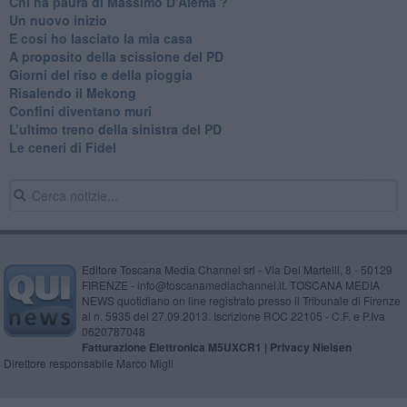
Chi ha paura di Massimo D'Alema ?
Un nuovo inizio
​E cosi ho lasciato la mia casa
A proposito della scissione del PD
​Giorni del riso e della pioggia
Risalendo il Mekong
Confini diventano muri
L’ultimo treno della sinistra del PD
Le ceneri di Fidel
Editore Toscana Media Channel srl - Via Dei Martelli, 8 - 50129
FIRENZE - info@toscanamediachannel.it. TOSCANA MEDIA
NEWS quotidiano on line registrato presso il Tribunale di Firenze
al n. 5935 del 27.09.2013. Iscrizione ROC 22105 - C.F. e P.Iva
0620787048
Fatturazione Elettronica M5UXCR1 |
Privacy Nielsen
Direttore responsabile Marco Migli