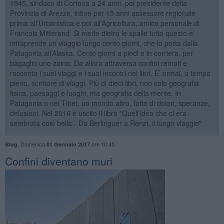
1945, sindaco di Cortona a 24 anni, poi presidente della
Provincia di Arezzo, infine per 15 anni assessore regionale
prima all’Urbanistica e poi all’Agricoltura, amico personale di
Francois Mitterand. Si mette dietro le spalle tutto questo e
intraprende un viaggio lungo cento giorni, che lo porta dalla
Patagonia all’Alaska. Cento giorni a piedi e in corriera, per
bagaglio uno zaino. Da allora attraversa confini remoti e
racconta i suoi viaggi e i suoi incontri nei libri. E’ ormai, a tempo
pieno, scrittore di viaggi. Più di dieci libri, non solo geografia
fisica, paesaggi e luoghi, ma geografia della mente. In
Patagonia o nel Tibet, un mondo altro, fatto di dolori, speranze,
delusioni. Nel 2016 è uscito il libro "Quell’idea che ci era
sembrata così bella - Da Berlinguer a Renzi, il lungo viaggio"
,
Domenica
ore 10:45
Blog
01 Gennaio 2017
Confini diventano muri