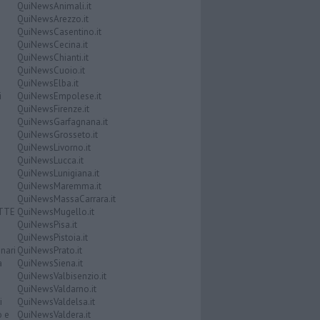
QuiNewsAnimali.it
QuiNewsArezzo.it
QuiNewsCasentino.it
QuiNewsCecina.it
QuiNewsChianti.it
QuiNewsCuoio.it
QuiNewsElba.it
i
QuiNewsEmpolese.it
QuiNewsFirenze.it
QuiNewsGarfagnana.it
QuiNewsGrosseto.it
QuiNewsLivorno.it
QuiNewsLucca.it
QuiNewsLunigiana.it
QuiNewsMaremma.it
QuiNewsMassaCarrara.it
ATTE
QuiNewsMugello.it
QuiNewsPisa.it
QuiNewsPistoia.it
nari
QuiNewsPrato.it
a
QuiNewsSiena.it
QuiNewsValbisenzio.it
QuiNewsValdarno.it
i
QuiNewsValdelsa.it
o e
QuiNewsValdera.it