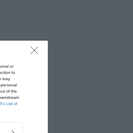
sonal or
ection to
ou may
 personal
out of the
 downstream
B’s List of