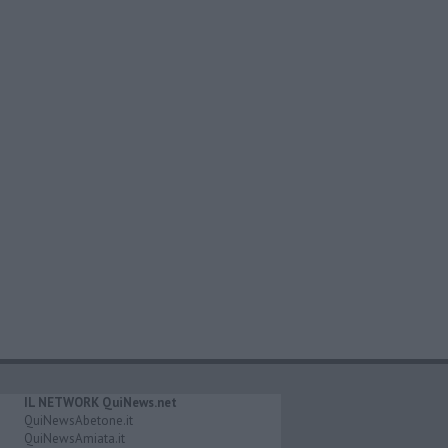
IL NETWORK QuiNews.net
QuiNewsAbetone.it
QuiNewsAmiata.it