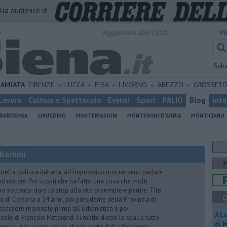
alla audience di
o
Aggiornato alle 15:10
M
Sab
AMIATA
FIRENZE
LUCCA
PISA
LIVORNO
AREZZO
GROSSET
Lavoro
Cultura e Spettacolo
Eventi
Sport
PALIO
Blog
Inte
ERARDENGA
CHIUSDINO
MONTERIGGIONI
MONTERONI D'ARBIA
MONTICIANO
Barbini
nella politica italiana, all’improvviso non ne senti parlare
ti notizie. Poi scopri che ha fatto una cosa che molti
 soltanto: dare lo stop alla vita di sempre e partire. Tito
Q
o di Cortona a 24 anni, poi presidente della Provincia di
assessore regionale prima all’Urbanistica e poi
A L
nale di Francois Mitterand. Si mette dietro le spalle tutto
di 
ggio lungo cento giorni, che lo porta dalla Patagonia