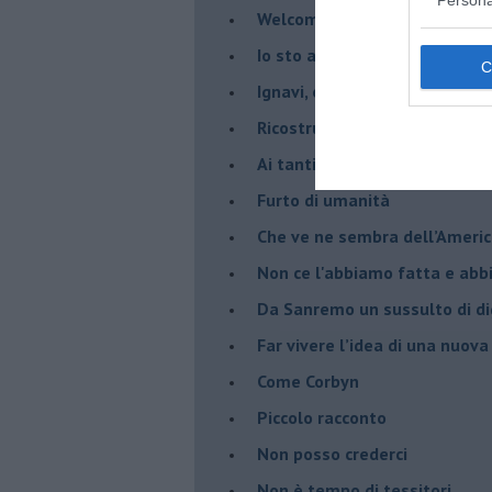
Welcome to America
​Io sto ancora con gli indiani
​Ignavi, opportunisti e codardi
Ricostruire una identità distr
Ai tanti, troppi, silenzi.
​Furto di umanità
​Che ve ne sembra dell’Ameri
Non ce l'abbiamo fatta e ab
​Da Sanremo un sussulto di di
Far vivere l’idea di una nuova
Come Corbyn
Piccolo racconto
Non posso crederci
Non è tempo di tessitori