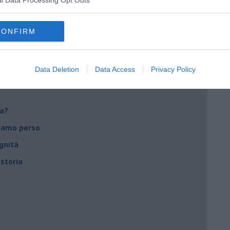
CONFIRM
utta
Data Deletion
Data Access
Privacy Policy
ca?
biamo perso
gnità
 storia