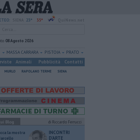
23°
35°
ETEO:
SIENA
QuiNews.net
ato
08 Agosto 2026
O
MASSA CARRARA
PISTOIA
PRATO
rviste
Animali
Pubblicità
Contatti
MURLO
RAPOLANO TERME
SIENA
ui Blog
di Riccardo Ferrucci
INCONTRI
ucca la mostra
D'ARTE
Marcello