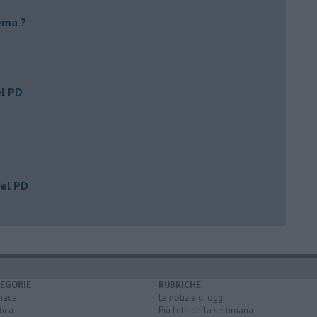
ema ?
el PD
del PD
EGORIE
RUBRICHE
naca
Le notizie di oggi
tica
Più Letti della settimana