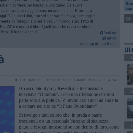
Scar
iedi e in corriera, per bagaglio uno zaino. Da allora
con 
acconta i suoi viaggi e i suoi incontri nei libri. E’ ormai, a
ggi. Più di dieci libri, non solo geografia fisica, paesaggi e
QUI
mente. In Patagonia o nel Tibet, un mondo altro, fatto di
 Nel 2016 è uscito il libro "Quell’idea che ci era sembrata
 Renzi, il lungo viaggio"
Vedi tutti
gli articoli
del blog di Tito Barbini
Ult
à
A
DI TITO BARBINI - MERCOLEDÌ
11 LUGLIO 2018
ORE 07:00
Ho ascoltato il prof.
Revelli
alla trasmissione
A
televisiva “Onnibus”. Ecco una riflessione che non
parla solo alla politica. Vi invito cari amici ad andarla
a cercare nei sito de “Il Fatto Quotidiano“
Si rivolge a tutti coloro che, in preda a paure
irrazionali e a un personale bisogno di sicurezza,
S
paure e bisogni inesistenti se non dentro di loro, come
dimostra la realtà. Una realtà iniettata da una