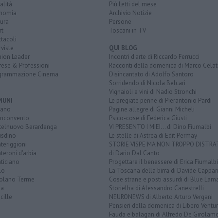
alità
Più Letti del mese
nomia
Archivio Notizie
ura
Persone
rt
Toscani in TV
tacoli
rviste
QUI BLOG
nion Leader
Incontri d'arte di Riccardo Ferrucci
rese & Professioni
Racconti della domenica di Marco Celat
grammazione Cinema
Disincantato di Adolfo Santoro
Sorridendo di Nicola Belcari
Vignaioli e vini di Nadio Stronchi
MUNI
Le pregiate penne di Pierantonio Pardi
iano
Pagine allegre di Gianni Micheli
nconvento
Psico-cose di Federica Giusti
telnuovo Berardenga
VI PRESENTO I MIEI... di Dino Fiumalbi
usdino
Le stelle di Astrea di Edit Permay
teriggioni
STORIE VISPE MA NON TROPPO DISTR
eroni d'arbia
di Dario Dal Canto
ticiano
Progettare il benessere di Erica Fiumalbi
lo
La Toscana della birra di Davide Cappan
olano Terme
Cose strane e posti assurdi di Blue Lam
na
Storielba di Alessandro Canestrelli
cille
NEURONEWS di Alberto Arturo Vergani
Pensieri della domenica di Libero Ventur
Fauda e balagan di Alfredo De Girolam