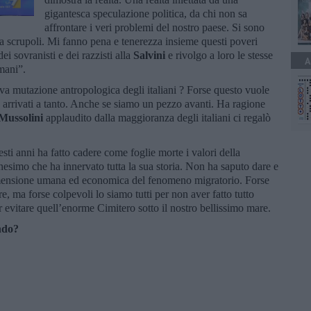
gigantesca speculazione politica, da chi non sa
affrontare i veri problemi del nostro paese. Si sono
za scrupoli. Mi fanno pena e tenerezza insieme questi poveri
ei sovranisti e dei razzisti alla
Salvini
e rivolgo a loro le stesse
A
umani”.
va mutazione antropologica degli italiani ? Forse questo vuole
re arrivati a tanto. Anche se siamo un pezzo avanti. Ha ragione
Mussolini
applaudito dalla maggioranza degli italiani ci regalò
esti anni ha fatto cadere come foglie morte i valori della
anesimo che ha innervato tutta la sua storia. Non ha saputo dare e
 dimensione umana ed economica del fenomeno migratorio. Forse
, ma forse colpevoli lo siamo tutti per non aver fatto tutto
r evitare quell’enorme Cimitero sotto il nostro bellissimo mare.
ndo?