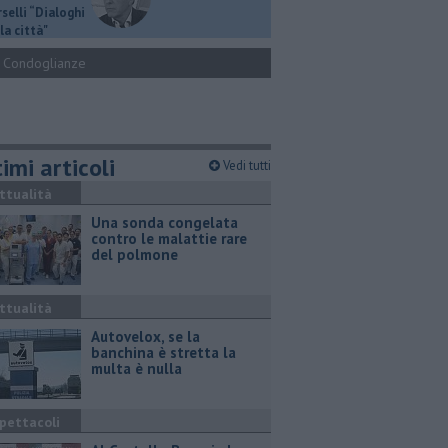
selli “Dialoghi
la città"
Condoglianze
imi articoli
Vedi tutti
ttualità
Una sonda congelata
contro le malattie rare
del polmone
ttualità
Autovelox, se la
banchina è stretta la
multa è nulla
pettacoli