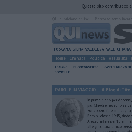
Questo sito contribuisce 
QUI
quotidiano online.
Percorso semplificat
TOSCANA
SIENA
VALDELSA
VALDICHIANA
Home
Cronaca
Politica
Attualità
ASCIANO
BUONCONVENTO
CASTELNUOVO B
SOVICILLE
PAROLE IN VIAGGIO — il Blog di Tito 
In primo piano per decenni, 
più. Chiedi e nessuno sa dar
vorrebbero fare, ma sognano
Barbini, classe 1945, sindac
Arezzo, infine per 15 anni 
all’Agricoltura, amico perso
questo e intraprende un via