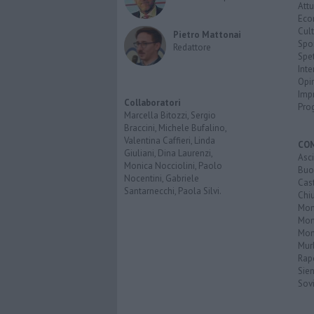
Attu
Eco
Cult
Pietro Mattonai
Spo
Redattore
Spet
Inte
Opi
Imp
Collaboratori
Pro
Marcella Bitozzi, Sergio
Braccini, Michele Bufalino,
Valentina Caffieri, Linda
CO
Giuliani, Dina Laurenzi,
Asc
Monica Nocciolini, Paolo
Buo
Nocentini, Gabriele
Cas
Santarnecchi, Paola Silvi.
Chi
Mon
Mont
Mon
Mur
Rap
Sie
Sovi