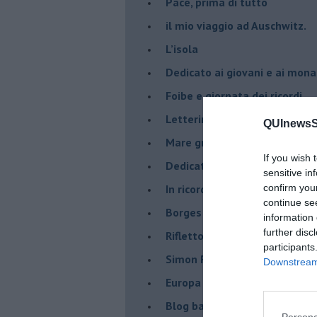
​Pace, prima di tutto
​il mio viaggio ad Auschwitz.
​L’isola
Dedicato ai giovani e ai mona
​Foibe e giornata dei ricordi
Letterina di Natale
QUInewsSi
Mare greco
If you wish 
​Dedicato a George Floyd
sensitive in
​In ricordo di un compagno.
confirm you
continue se
Borges aveva capito
information 
further disc
Riflettono fiori rossi
participants
Simon Radowitzky
Downstream 
Europa vicina e lontana dal m
Blog barbino
Persona