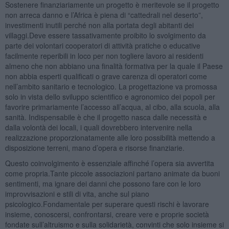
Sostenere finanziariamente un progetto è meritevole se il progetto
non arreca danno e l’Africa è piena di “cattedrali nel deserto”,
investimenti inutili perché non alla portata degli abitanti dei
villaggi.Deve essere tassativamente proibito lo svolgimento da
parte dei volontari cooperatori di attività pratiche o educative
facilmente reperibili in loco per non togliere lavoro ai residenti
almeno che non abbiano una finalità formativa per la quale il Paese
non abbia esperti qualificati o grave carenza di operatori come
nell’ambito sanitario e tecnologico. La progettazione va promossa
solo in vista dello sviluppo scientifico e agronomico dei popoli per
favorire primariamente l’accesso all’acqua, al cibo, alla scuola, alla
sanità. Indispensabile è che il progetto nasca dalle necessità e
dalla volontà dei locali, i quali dovrebbero intervenire nella
realizzazione proporzionatamente alle loro possibilità mettendo a
disposizione terreni, mano d’opera e risorse finanziarie.
Questo coinvolgimento è essenziale affinché l’opera sia avvertita
come propria.Tante piccole associazioni partano animate da buoni
sentimenti, ma ignare dei danni che possono fare con le loro
improvvisazioni e stili di vita, anche sul piano
psicologico.Fondamentale per superare questi rischi è lavorare
insieme, conoscersi, confrontarsi, creare vere e proprie società
fondate sull’altruismo e sulla solidarietà, convinti che solo insieme si