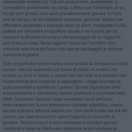
abbassando sempre più l’età dei consumatori, aumentando la
criminalità e annientando noi stessi. L’Africa non ha bisogno di voi,
ha già tanti giovani, anzi sono prevalentemente giovani, è l’Italia
che ha bisogno di voi intelligenti, preparati, generosi, idealisti per
diffondere generosità e premure verso gli ultimi. Impegnatevi nella
politica per rimuovere lo squallore attuale e nel sociale per far
crescere la dimensione umana che scarseggia ed ha raggiunto i
suoi livelli più bassi. Basta leggere i social per inorridire. Una
criminale macchina del fango che sparge insulsaggini e calunnie
meritevoli di galera.
Tutti i progetti dovrebbero avere come priorità la formazione a tutto
campo: vale più sostenere con borse di studio un medico che
andare un anno in Africa; e questo vale per tutte le professioni.Alla
cooperazione vera e propria si aggiungono i viaggi umanitari ai
quali partecipano soprattutto i giovani. Queste esperienze sono
importantissime e dovrebbero essere sostenute e promosse dallo
Stato, favorendo l’accesso degli universitari come percorso
determinante per la loro formazione culturale, scientifica, umana,
sociale e politica affinché vedano con i loro occhi il volto dei 3\4 del
mondo, per costruire ponti e capire l’urgenza di economie di
giustizia. Diversi comuni si sono impegnati a mandare giovani
meritevoli a scoprire l’Africa per raccontare ai loro coetanei la