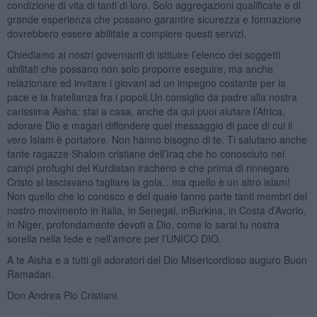
condizione di vita di tanti di loro. Solo aggregazioni qualificate e di
grande esperienza che possano garantire sicurezza e formazione
dovrebbero essere abilitate a compiere questi servizi.
Chiediamo ai nostri governanti di istituire l’elenco dei soggetti
abilitati che possano non solo proporre eseguire, ma anche
relazionare ed invitare i giovani ad un impegno costante per la
pace e la fratellanza fra i popoli.Un consiglio da padre alla nostra
carissima Aisha: stai a casa, anche da qui puoi aiutare l’Africa,
adorare Dio e magari diffondere quel messaggio di pace di cui il
vero Islam è portatore. Non hanno bisogno di te. Ti salutano anche
tante ragazze Shalom cristiane dell’Iraq che ho conosciuto nei
campi profughi del Kurdistan iracheno e che prima di rinnegare
Cristo si lasciavano tagliare la gola…ma quello è un altro islam!
Non quello che io conosco e del quale fanno parte tanti membri del
nostro movimento in Italia, in Senegal, inBurkina, in Costa d’Avorio,
in Niger, profondamente devoti a Dio, come lo sarai tu nostra
sorella nella fede e nell’amore per l’UNICO DIO.
A te Aisha e a tutti gli adoratori del Dio Misericordioso auguro Buon
Ramadan.
Don Andrea Pio Cristiani