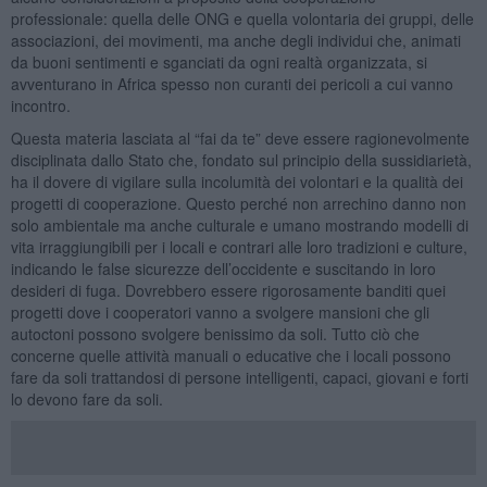
professionale: quella delle ONG e quella volontaria dei gruppi, delle
associazioni, dei movimenti, ma anche degli individui che, animati
da buoni sentimenti e sganciati da ogni realtà organizzata, si
avventurano in Africa spesso non curanti dei pericoli a cui vanno
incontro.
Questa materia lasciata al “fai da te” deve essere ragionevolmente
disciplinata dallo Stato che, fondato sul principio della sussidiarietà,
ha il dovere di vigilare sulla incolumità dei volontari e la qualità dei
progetti di cooperazione. Questo perché non arrechino danno non
solo ambientale ma anche culturale e umano mostrando modelli di
vita irraggiungibili per i locali e contrari alle loro tradizioni e culture,
indicando le false sicurezze dell’occidente e suscitando in loro
desideri di fuga. Dovrebbero essere rigorosamente banditi quei
progetti dove i cooperatori vanno a svolgere mansioni che gli
autoctoni possono svolgere benissimo da soli. Tutto ciò che
concerne quelle attività manuali o educative che i locali possono
fare da soli trattandosi di persone intelligenti, capaci, giovani e forti
lo devono fare da soli.