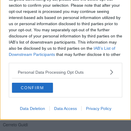
ideali e di valori anche nelle nuove generazioni, abbiamo ben poco
section to confirm your selection. Please note that after your
da insegnare. Ci affianchiamo come fratelli maggiori, li ascoltiamo,
opt-out request is processed you may continue seeing
gli offriamo momenti di esperienza umana molto forti e
interest-based ads based on personal information utilized by
coinvolgenti… il resto viene da solo perché il bene è già dentro ogni
us or personal information disclosed to third parties prior to
essere umano, basta solo aiutarlo a crescere.
your opt-out. You may separately opt-out of the further
disclosure of your personal information by third parties on the
Di seguito la lista dei partecipanti:
IAB’s list of downstream participants. This information may
CRISTIANI ANDREA PIO
also be disclosed by us to third parties on the
IAB’s List of
Fucecchio
Downstream Participants
that may further disclose it to other
third parties.
AGOSTINELLI DONATO
Cerreto Guidi
Personal Data Processing Opt Outs
BODDI CHIARA
CONFIRM
Fucecchio
VETTORI CLAUDIA
Cerreto Guidi
Data Deletion
Data Access
Privacy Policy
BINDI ARIANNA
Cerreto Guidi