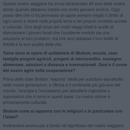
Questo nostro viaggiare ha ormai attraversato 45 anni della nostra
storia; quando abbiamo iniziato ero molto giovane anch’io. Oggi
posso dire che ci ha permesso di capire sempre meglio il diritto di
ogni uomo a vivere nella propria terra e nel proprio contesto sociale
e culturale. Uno degli scopi dei nostri viaggi infatti è quello di
disincantare i giovani locali che l’occidente evoluto sia una
soluzione ai loro problemi, ma che anzi abbassa il loro livello di
felicità e la loro qualità della vita.
Tante sono le opere di solidarietà di Shalom, scuole, case
famiglie progetti agricoli, progetti di microcredito, sostegno
alimentare, adozioni a distanza e internazionali. Qual è il cuore
del vostro agire nella cooperazione?
Prima delle cose Shalom “esporta” ideali per suscitare soprattutto
nelle nuove generazioni, e l’Africa è il continente più giovane del
mondo, l’energia e l’entusiasmo per abbattere ingiustizie e
oppressioni che ci sono in questi paesi. La nostra azione è
primariamente culturale.
Shalom come si rapporta con le religioni e in particolare con
l’Islam?
Inoltrandoci ancora più a fondo nel significato del nostro viaggiare