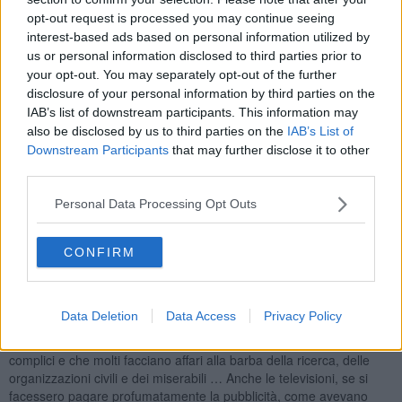
Come vi si accede e che bilanci hanno? Non dovrebbero essere gli
stati e le industrie farmaceutiche, grande e potente lobby dopo
opt-out request is processed you may continue seeing
quelle delle armi, a finanziare questo tipo di ricerca? E poi dove
interest-based ads based on personal information utilized by
vanno a finire questi fiumi di danaro? Immaginate per la ricerca del
us or personal information disclosed to third parties prior to
cancro… Siamo sempre alle chemioterapia, ma quanti al mondo
your opt-out. You may separately opt-out of the further
possono averne accesso? Mi confesso, per la mente si affollano
disclosure of your personal information by third parties on the
pensieri terribili, temo sempre la stessa perversa logica che il
IAB’s list of downstream participants. This information may
profitto si imponga sul bene della persona.
also be disclosed by us to third parties on the
IAB’s List of
Downstream Participants
that may further disclose it to other
Parlano di brevetti sui farmaci a prezzi stratosferici, ma è umano
third parties.
speculare sulla vita? Con tutte le raccolte televisive per terremoti e
calamità cosa è stato realizzato?
Personal Data Processing Opt Outs
Ricordo la denuncia subito oscurata del sindaco di Amatrice che
dichiarava di non aver visto nulla, dunque in quali tasche vanno a
finire?
CONFIRM
Mi chiedo se sia lecito trattenere l'80, 90% per la pubblicità,
l'organizzazione e la gestione di questi carrozzoni? Si sono mai
mostrati bilanci e opere realizzate?
Data Deletion
Data Access
Privacy Policy
Ho il sospetto che qualcuno ci guadagni, che non manchino
complici e che molti facciano affari alla barba della ricerca, delle
organizzazioni civili e dei miserabili … Anche le televisioni, se si
facessero pagare profumatamente la pubblicità, come avevano