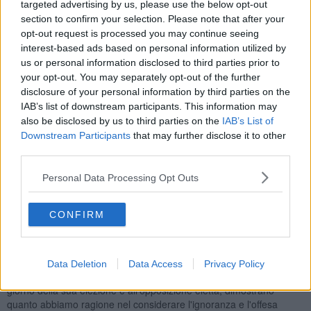
targeted advertising by us, please use the below opt-out
- Il principio della solidarietà come stile di vita per tutti i cittadini e
section to confirm your selection. Please note that after your
regola per tutte le amministrazioni.
opt-out request is processed you may continue seeing
- La cura degli indifesi, dei poveri, dei malati e dei migranti che
interest-based ads based on personal information utilized by
dovrebbero avere la priorità nella politica.
us or personal information disclosed to third parties prior to
your opt-out. You may separately opt-out of the further
- Il bene comune universale che spinge ad uno sguardo fuori dai
disclosure of your personal information by third parties on the
propri confini e si preoccupa della giustizia sociale, di cooperare
IAB’s list of downstream participants. This information may
per lo sviluppo dei popoli, impoveriti dallo sfruttamento dei potenti e
also be disclosed by us to third parties on the
IAB’s List of
dalle multinazionali, costretti a migrare rischiando la vita.
Downstream Participants
that may further disclose it to other
- l'impegno per la pace, come stile di vita che dovrebbe essere il
third parties.
primo principio dell'educazione scolastica
Personal Data Processing Opt Outs
In quarantacinque anni di impegno per la difesa dei diritti umani e
della libertà abbiamo camminato su questi binari sollecitando e
collaborando con le Istituzioni democratiche.
CONFIRM
Crediamo anche che la politica non si possa improvvisare e che
sempre di più abbiamo bisogno di persone capaci e culturalmente
formate.
Data Deletion
Data Access
Privacy Policy
Le reazioni scomposte agli auguri formulati al presidente Giani nel
giorno della sua elezione e all'opposizione eletta, dimostrano
quanto abbiamo ragione nel considerare l'ignoranza e l'offesa