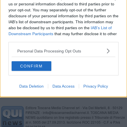
us or personal information disclosed to third parties prior to
Scuole, al via il progetto per la nuova "Sclavo"
your opt-out. You may separately opt-out of the further
disclosure of your personal information by third parties on the
Cresce l'attesa per i bolidi d'altri tempi
IAB’s list of downstream participants. This information may
also be disclosed by us to third parties on the
IAB’s List of
Aperto ufficialmente il 782° anno accademico
Downstream Participants
that may further disclose it to other
third parties.
Il Giro d'Italia rivoluziona traffico e sosta
Personal Data Processing Opt Outs
Grande festa in Università per Mattarella
CONFIRM
Procedono gli interventi sulle scuole senesi
Data Deletion
Data Access
Privacy Policy
Editore Toscana Media Channel srl - Via Dei Martelli, 8 - 50129
FIRENZE - info@toscanamediachannel.it. TOSCANA MEDIA
NEWS quotidiano on line registrato presso il Tribunale di Firenze
al n. 5935 del 27.09.2013. Iscrizione ROC 22105 - C.F. e P.Iva
0620787048