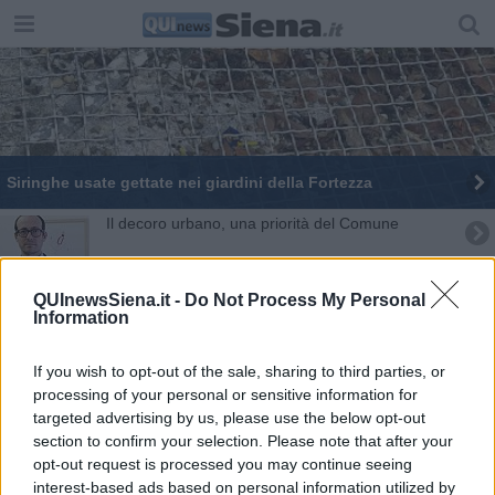
Siringhe usate gettate nei giardini della Fortezza
Il decoro urbano, una priorità del Comune
La "6Card" arriva nei quartieri Nord
QUInewsSiena.it -
Do Not Process My Personal
Information
La città pronta a riabbracciare le 1000 Miglia
​Ricerca, scoppia il caso Tls
If you wish to opt-out of the sale, sharing to third parties, or
processing of your personal or sensitive information for
La Provincia dice sì al distretto delle scienze
targeted advertising by us, please use the below opt-out
section to confirm your selection. Please note that after your
opt-out request is processed you may continue seeing
Prosegue la "chiusura" dei cassonetti
interest-based ads based on personal information utilized by