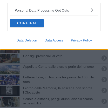
third parties.
Si rinnova il consiglio provinciale
Personal Data Processing Opt Outs
Il bagno grande svela parte dei suoi segreti
CONFIRM
Tanti gli eventi in cartellone per le Feste
Lavori sui binari, tre giorni di ritardi e cancellazioni
Data Deletion
Data Access
Privacy Policy
Domiciliari e braccialetto elettronico per Diele
Consigli provinciali al voto
Appello a Conte dalle piccole perle del turismo
Lotteria Italia, in Toscana tre premi da 100mila
euro
Giorno della Memoria, la Toscana non scorda
l'Olocausto
Scuola a ostacoli, per gli alunni disabili scarsa
accessibilità