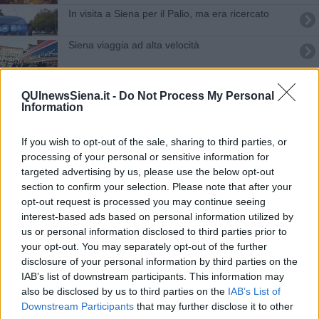
In visita a Siena per il Palio, ma era ricercato
Siena viaggia ad alta velocità
Diele ai domiciliari, è arrivato il braccialetto
QUInewsSiena.it -
Do Not Process My Personal
Information
Elezioni POLITICHE 2018
Salute, i migliori ospedali in Toscana e in Italia
If you wish to opt-out of the sale, sharing to third parties, or
processing of your personal or sensitive information for
Capodanno, i festeggiamenti nelle piazze
targeted advertising by us, please use the below opt-out
section to confirm your selection. Please note that after your
Chirurgia dell’orecchio, i super specialisti si
opt-out request is processed you may continue seeing
formano in Toscana
interest-based ads based on personal information utilized by
us or personal information disclosed to third parties prior to
La Mens Sana espugna Agropoli
your opt-out. You may separately opt-out of the further
disclosure of your personal information by third parties on the
Mps, influenza totale della politica
IAB’s list of downstream participants. This information may
also be disclosed by us to third parties on the
IAB’s List of
I Tribunali assumono 1500 cancellieri
Downstream Participants
that may further disclose it to other