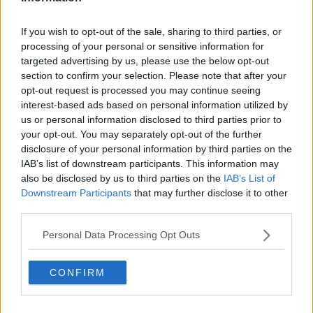
Intervento innovativo per guarire il cuore della
giovane
If you wish to opt-out of the sale, sharing to third parties, or
Agopuntura e omeopatia, la Regione stanzia 1,8
processing of your personal or sensitive information for
milioni di euro
targeted advertising by us, please use the below opt-out
section to confirm your selection. Please note that after your
L'immunologia senese protagonista a Chicago
opt-out request is processed you may continue seeing
interest-based ads based on personal information utilized by
Lupi attaccano di notte, perse 70 pecore
us or personal information disclosed to third parties prior to
your opt-out. You may separately opt-out of the further
Il sistema agricolo del Chianti candidato Unesco
disclosure of your personal information by third parties on the
IAB’s list of downstream participants. This information may
Alberi monumentali, in Toscana 165 giganti verdi
also be disclosed by us to third parties on the
IAB’s List of
Downstream Participants
that may further disclose it to other
La piaga dei razzismi di ieri e di oggi
third parties.
"​Lo sport è un volano di sviluppo"
Personal Data Processing Opt Outs
Violentata dal branco alla festa in casa
CONFIRM
Pestato a sangue dal branco