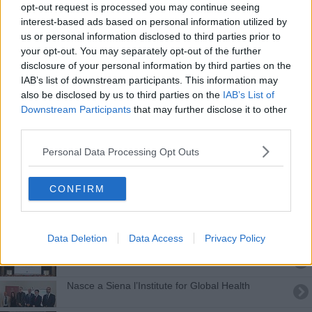
opt-out request is processed you may continue seeing
L'ateneo senese rilancia, 75 in tutto i corsi
interest-based ads based on personal information utilized by
us or personal information disclosed to third parties prior to
​Laurea ad honorem per lo scrittore Amitav Ghosh
your opt-out. You may separately opt-out of the further
disclosure of your personal information by third parties on the
Lo spreco alimentare combattuto dal campo alla
IAB’s list of downstream participants. This information may
tavola
also be disclosed by us to third parties on the
IAB’s List of
Università, record di richieste per borse di studio
Downstream Participants
that may further disclose it to other
e alloggi
third parties.
Gli studenti dell'Università tornano in aula
Personal Data Processing Opt Outs
Una laurea di prestigio per un professore senese
CONFIRM
Un convegno in ricordo di John L. Telford
I tesori del Bagno Grande in una pubblicazione
Data Deletion
Data Access
Privacy Policy
Un centro europeo per lo sviluppo di vaccini
Nasce a Siena l’Institute for Global Health