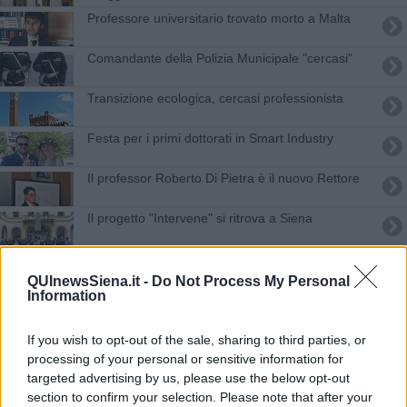
Professore universitario trovato morto a Malta
Comandante della Polizia Municipale "cercasi"
Transizione ecologica, cercasi professionista
Festa per i primi dottorati in Smart Industry
Il professor Roberto Di Pietra è il nuovo Rettore
Il progetto "Intervene" si ritrova a Siena
Ricerca, 26 nuovi contratti negli atenei toscani
QUInewsSiena.it -
Do Not Process My Personal
Information
Cordoglio per la morte del tecnico dell'Università
Il Comune cerca un dirigente, ecco i requisiti
If you wish to opt-out of the sale, sharing to third parties, or
processing of your personal or sensitive information for
L'università mette a disposizione 182 dottorati
targeted advertising by us, please use the below opt-out
section to confirm your selection. Please note that after your