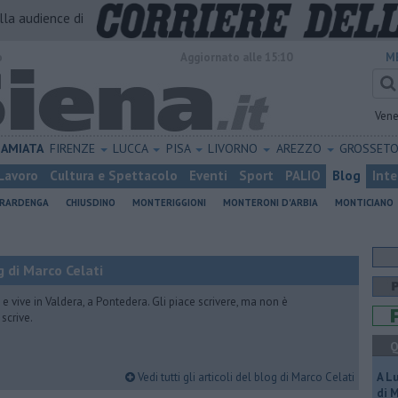
alla audience di
o
Aggiornato alle 15:10
M
Vene
AMIATA
FIRENZE
LUCCA
PISA
LIVORNO
AREZZO
GROSSET
Lavoro
Cultura e Spettacolo
Eventi
Sport
PALIO
Blog
Inte
ERARDENGA
CHIUSDINO
MONTERIGGIONI
MONTERONI D'ARBIA
MONTICIANO
 di Marco Celati
vive in Valdera, a Pontedera. Gli piace scrivere, ma non è
scrive.
Q
Vedi tutti gli articoli del blog di Marco Celati
A L
di 