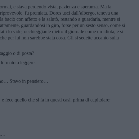
o ormai, e stava perdendo vista, pazienza e speranza. Ma la
 riprovevole, fu premiata. Dores uscì dall’albergo, teneva una
 baciò con affetto e la salutò, restando a guardarla, mentre si
trattamente, guardandosi in giro, forse per un sesto senso, come si
tti lo vide, occhieggiante dietro il giornale come un idiota, e si
che per lui non sarebbe stata cosa. Gli si sedette accanto sulla
saggio o di posta?
 fermato a leggere.
iorno… Stavo in pensiero…
 e fece quello che si fa in questi casi, prima di capitolare:
na…