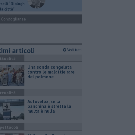
selli “Dialoghi
la città"
Condoglianze
imi articoli
Vedi tutti
ttualità
Una sonda congelata
contro le malattie rare
del polmone
ttualità
Autovelox, se la
banchina è stretta la
multa è nulla
pettacoli