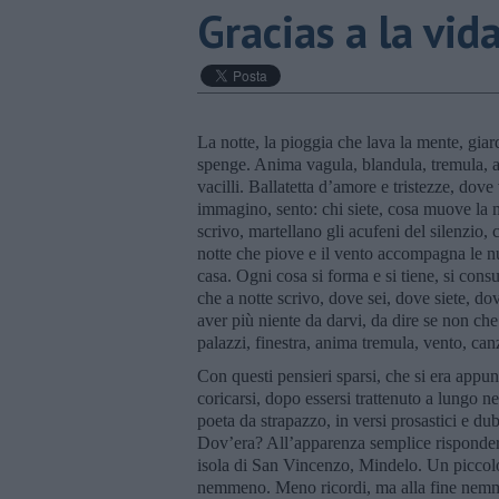
Gracias a la vid
La notte, la pioggia che lava la mente, giar
spenge. Anima vagula, blandula, tremula, 
vacilli. Ballatetta d’amore e tristezze, dove
immagino, sento: chi siete, cosa muove la
scrivo, martellano gli acufeni del silenzio,
notte che piove e il vento accompagna le nub
casa. Ogni cosa si forma e si tiene, si consu
che a notte scrivo, dove sei, dove siete, d
aver più niente da darvi, da dire se non che
palazzi, finestra, anima tremula, vento, canz
Con questi pensieri sparsi, che si era appun
coricarsi, dopo essersi trattenuto a lungo n
poeta da strapazzo, in versi prosastici e dubi
Dov’era? All’apparenza semplice risponder
isola di San Vincenzo, Mindelo. Un piccolo 
nemmeno. Meno ricordi, ma alla fine nemm