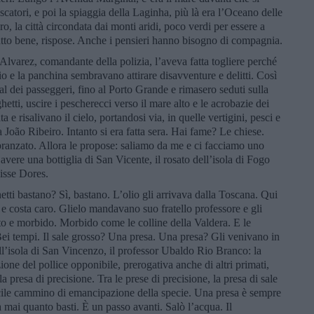
catori, e poi la spiaggia della Laginha, più là era l’Oceano delle
oro, la città circondata dai monti aridi, poco verdi per essere a
utto bene, rispose. Anche i pensieri hanno bisogno di compagnia.
 Alvarez, comandante della polizia, l’aveva fatta togliere perché
o e la panchina sembravano attirare disavventure e delitti. Così
al dei passeggeri, fino al Porto Grande e rimasero seduti sulla
hetti, uscire i pescherecci verso il mare alto e le acrobazie dei
 e risalivano il cielo, portandosi via, in quelle vertigini, pesci e
a João Ribeiro. Intanto si era fatta sera. Hai fame? Le chiese.
ranzato. Allora le propose: saliamo da me e ci facciamo uno
avere una bottiglia di San Vicente, il rosato dell’isola di Fogo
disse Dores.
hetti bastano? Sì, bastano. L’olio gli arrivava dalla Toscana. Qui
e costa caro. Glielo mandavano suo fratello professore e gli
ito e morbido. Morbido come le colline della Valdera. E le
i tempi. Il sale grosso? Una presa. Una presa? Gli venivano in
ll’isola di San Vincenzo, il professor Ubaldo Rio Branco: la
one del pollice opponibile, prerogativa anche di altri primati,
la presa di precisione. Tra le prese di precisione, la presa di sale
ficile cammino di emancipazione della specie. Una presa è sempre
 mai quanto basti. È un passo avanti. Salò l’acqua. Il