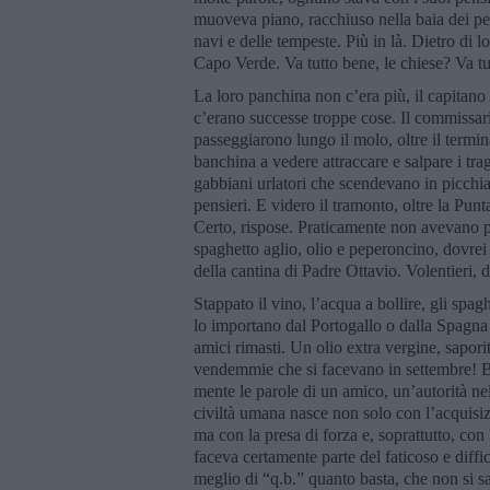
muoveva piano, racchiuso nella baia dei pes
navi e delle tempeste. Più in là. Dietro di l
Capo Verde. Va tutto bene, le chiese? Va t
La loro panchina non c’era più, il capitano
c’erano successe troppe cose. Il commissari
passeggiarono lungo il molo, oltre il termin
banchina a vedere attraccare e salpare i trag
gabbiani urlatori che scendevano in picchiata
pensieri. E videro il tramonto, oltre la Punt
Certo, rispose. Praticamente non avevano p
spaghetto aglio, olio e peperoncino, dovrei 
della cantina di Padre Ottavio. Volentieri, 
Stappato il vino, l’acqua a bollire, gli spag
lo importano dal Portogallo o dalla Spagna 
amici rimasti. Un olio extra vergine, sapor
vendemmie che si facevano in settembre! Be
mente le parole di un amico, un’autorità ne
civiltà umana nasce non solo con l’acquisizi
ma con la presa di forza e, soprattutto, con 
faceva certamente parte del faticoso e dif
meglio di “q.b.” quanto basta, che non si sa