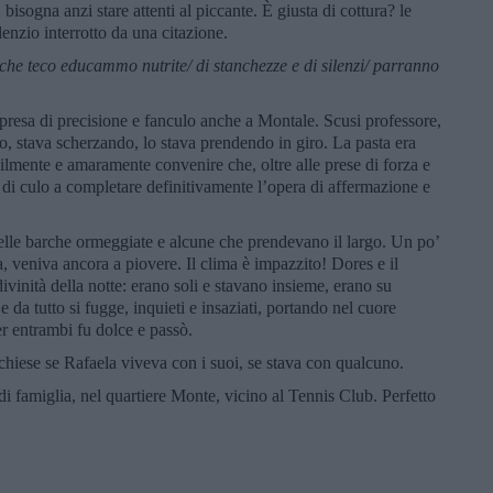
bisogna anzi stare attenti al piccante. È giusta di cottura? le
ilenzio interrotto da una citazione.
che teco educammo nutrite/ di stanchezze e di silenzi/ parranno
presa di precisione e fanculo anche a Montale. Scusi professore,
, stava scherzando, lo stava prendendo in giro. La pasta era
ilmente e amaramente convenire che, oltre alle prese di forza e
sa di culo a completare definitivamente l’opera di affermazione e
delle barche ormeggiate e alcune che prendevano il largo. Un po’
a, veniva ancora a piovere. Il clima è impazzito! Dores e il
vinità della notte: erano soli e stavano insieme, erano su
 da tutto si fugge, inquieti e insaziati, portando nel cuore
er entrambi fu dolce e passò.
hiese se Rafaela viveva con i suoi, se stava con qualcuno.
di famiglia, nel quartiere Monte, vicino al Tennis Club. Perfetto