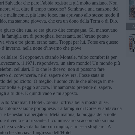
ri Salvador che pare l’abbia registrata già molto anziano. Non
 ancora vita, oltre il tempo trascorso? Sembrava una canzone del
na e malinconie, più lente forse, ma aprivano allo stesso modo il
eddo, ma stanotte pioveva, che era un dono della Terra o di Dio.
A
a giusto dire sua, se era giusto dire compagna. Gli mancavano
a: la famiglia era di portoghesi benestanti, se l’erano potuto
va viva e tre giorni erano tanti. Troppi per lui. Forse era questo
o d’inverno, nella notte d’inverno che piove.
 cellulare! Si opponeva citando Montale, “altro comfort fa per
a Rovezzano, il 1971, rispondevo, un altro mondo! Un mondo più
telefoni cellulari. E io che le dicevo, non si possono fare
so di convincerla, né di sapere dov’era. Fosse stata in
tardo del poliziotto. O meglio, l’uomo civile che alberga in me
, controlla e, peggio ancora, l’innamorato pretende di sapere.
gli altri due. E quindi vado e mi apposto.
 Alto Miramar, l’Hotel Colonial offriva bella mostra di sé,
della colonizzazione portoghese. La famiglia di Dores vi abitava da
i e benestanti albergatori. Metà mattina, la pioggia della notte
do e il vento era frizzante. Il commissario si accomodò su una
, che si vedeva da lontano un miglio, si mise a sfogliare “A
to che sbirciava l’ingresso dell’Hotel.