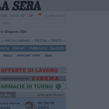
21°
36°
ETEO:
SIENA
QuiNews.net
rdì
07 Agosto 2026
O
MASSA CARRARA
PISTOIA
PRATO
rviste
Animali
Pubblicità
Contatti
MURLO
RAPOLANO TERME
SIENA
ui Blog
di Riccardo Ferrucci
INCONTRI
ucca la mostra
D'ARTE
Marcello