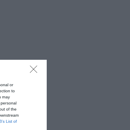
sonal or
ection to
ou may
 personal
out of the
 downstream
B’s List of