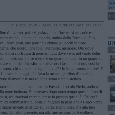
a
Scar
con 
QUI
DI MARCO CELATI - LUNEDÌ
25 DICEMBRE 2023
ORE 08:00
dino d’inverno, palazzi, palazzi, una finestra si accende e si
anima mundi, natura del mondo, ombra della Terra o di Dio,
Ult
 vai, dove porti, che porti? Se chiudo gli occhi vi vedo,
 mente, che ricordi, che fole? Memorie, memorie. Qui dove
A
 come fossero fruscii di pensieri. Qui dove vivo, nel vuoto della
i, il cielo stellato se n’esce e un quarto di luna. In un quarto di
ma e si perde, si trasforma e diviene. Così tu, così noi, così io
ove sono, chi sono, è un sogno la vita? Un lungo sonno morire? E
 la notte, la pioggia che lava la mente, giardino d’inverno,
one d’amore e tristezze, luna storta e cielo stellato.
A
tato sulle note, il commissario Favati, al secolo Nedo, andò a
ella notte inoltrata. Si ritrovava dopo tanto tempo quest’animo di
tosi, fra citazioni cercate, prese in prestito qua e là. Chi era?
e: ex commissario di polizia, migrato in pensione a Capo Verde,
appartamento in affitto sul porto. Meno tasse, ma alla fine
S
eno. Un altro presente, ma alla fine nemmeno. Ascoltava