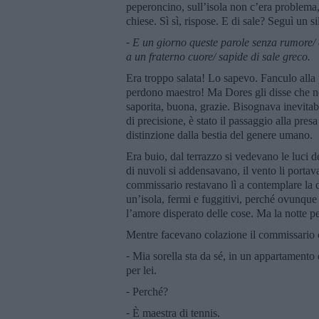
peperoncino, sull’isola non c’era problema, 
chiese. Sì sì, rispose. E di sale? Seguì un s
⁃
E un giorno queste parole senza rumore/ 
a un fraterno cuore/ sapide di sale greco.
Era troppo salata! Lo sapevo. Fanculo alla 
perdono maestro! Ma Dores gli disse che no
saporita, buona, grazie. Bisognava inevitab
di precisione, è stato il passaggio alla pre
distinzione dalla bestia del genere umano.
Era buio, dal terrazzo si vedevano le luci 
di nuvoli si addensavano, il vento li portav
commissario restavano lì a contemplare la di
un’isola, fermi e fuggitivi, perché ovunque e
l’amore disperato delle cose. Ma la notte p
Mentre facevano colazione il commissario c
⁃ Mia sorella sta da sé, in un appartamento 
per lei.
⁃ Perché?
⁃ È maestra di tennis.