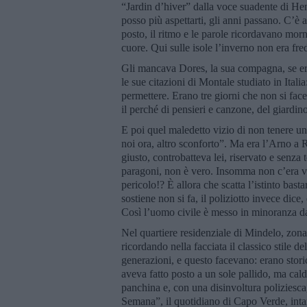
“Jardin d’hiver” dalla voce suadente di Hen
posso più aspettarti, gli anni passano. C’è
posto, il ritmo e le parole ricordavano mor
cuore. Qui sulle isole l’inverno non era fr
Gli mancava Dores, la sua compagna, se er
le sue citazioni di Montale studiato in Itali
permettere. Erano tre giorni che non si face
il perché di pensieri e canzone, del giardin
E poi quel maledetto vizio di non tenere un
noi ora, altro sconforto”. Ma era l’Arno 
giusto, controbatteva lei, riservato e senza 
paragoni, non è vero. Insomma non c’era ver
pericolo!? È allora che scatta l’istinto bas
sostiene non si fa, il poliziotto invece dice
Così l’uomo civile è messo in minoranza da
Nel quartiere residenziale di Mindelo, zona
ricordando nella facciata il classico stile 
generazioni, e questo facevano: erano storic
aveva fatto posto a un sole pallido, ma cal
panchina e, con una disinvoltura poliziesca
Semana”, il quotidiano di Capo Verde, intan