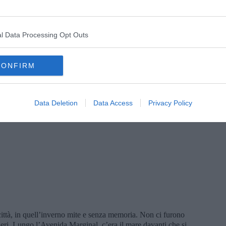
va che la conversazione era finita, che bisognava andare. Rafaela
a sua canzone preferita. Una canzone di altri tempi. Ultimamente
 di sempre.
l Data Processing Opt Outs
ascosto i biglietti con le frasi di Montale sulla panchina dove mi
CONFIRM
ualcosa da scoprire. Ora mi sento pedinata e spiata. Non mi va.
Data Deletion
Data Access
Privacy Policy
 città, in quell’inverno mite e senza memoria. Non ci furono
eri. Lungo l’Avenida Marginal, c’era il mare davanti che si