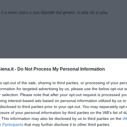
n è a senso unico e non dipende dal genere: si ama chi si ama,
mpegnare. Facciamo due passi. Offrimi un caffè.
bbe perdonata. Quella cazzata, quella gelosia. Dores, un caffè!
ena.it -
Do Not Process My Personal Information
to opt-out of the sale, sharing to third parties, or processing of your per
 lì, lungo l’Avenida Baltazar Lopes da Silva, che comunque si
ella strada. Presero dei pasticcini con la cannella, lei un caffè, il
formation for targeted advertising by us, please use the below opt-out s
a dolce e troppi caffè gl’inquietavano il cuore. Dores gli disse
r selection. Please note that after your opt-out request is processed y
orellina, la chiamava così, anche se era già una donna matura. Era
eing interest-based ads based on personal information utilized by us or
se, ma qualcosa c’era che non andava. Appariva sempre cupa,
disclosed to third parties prior to your opt-out. You may separately opt-
. Ma non si confidava e, se richiesta, cambiava discorso. Aveva
losure of your personal information by third parties on the IAB’s list of
 interlocutori e ne aveva avuti, libera com’era. Girava la testa
. This information may also be disclosed by us to third parties on the
IA
 Alisei, ho la sabbia nei capelli! Oppure, il mare infuriava
Participants
that may further disclose it to other third parties.