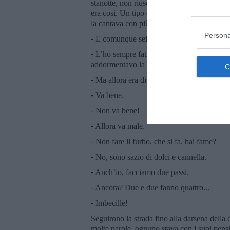
stanotte, non riuscivo a dormire. E si capi
era così. Un tipo da “Gracias a la vida”, l
la cantava con più trasporto e struggimento
Persona
⁃ E comunque sei un imbecille a seguirmi.
⁃ L’ho sempre fatto, quando mi lasciavi di n
addormentavo la sera.
⁃ Ma allora era diverso, c’era un motivo, q
⁃ Va bene.
⁃ Non va bene!
⁃ Allora va male.
⁃ Non fare il furbo, che si fa, hai fame?
⁃ No, sono sazio di dolci e cannella.
⁃ Anch’io, facciamo due passi.
⁃ Ancora? Due e due fanno quattro...
⁃ Imbecille!
Seguirono la strada fino alla darsena della
molte parole, ognuno stava con i suoi pensi