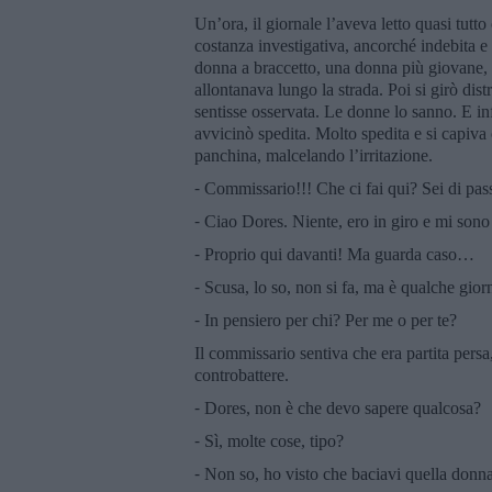
Un’ora, il giornale l’aveva letto quasi tutt
costanza investigativa, ancorché indebita e
donna a braccetto, una donna più giovane, la
allontanava lungo la strada. Poi si girò dis
sentisse osservata. Le donne lo sanno. E infa
avvicinò spedita. Molto spedita e si capiva 
panchina, malcelando l’irritazione.
⁃ Commissario!!! Che ci fai qui? Sei di pas
⁃ Ciao Dores. Niente, ero in giro e mi sono
⁃ Proprio qui davanti! Ma guarda caso…
⁃ Scusa, lo so, non si fa, ma è qualche g
⁃ In pensiero per chi? Per me o per te?
Il commissario sentiva che era partita persa,
controbattere.
⁃ Dores, non è che devo sapere qualcosa?
⁃ Sì, molte cose, tipo?
⁃ Non so, ho visto che baciavi quella don