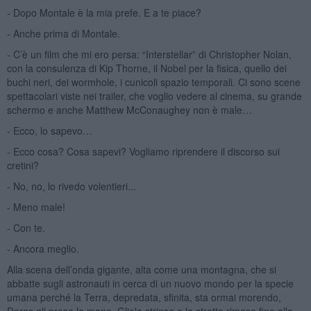
- Dopo Montale è la mia prefe. E a te piace?
- Anche prima di Montale.
- C’è un film che mi ero persa: “Interstellar” di Christopher Nolan,
con la consulenza di Kip Thorne, il Nobel per la fisica, quello dei
buchi neri, dei wormhole, i cunicoli spazio temporali. Ci sono scene
spettacolari viste nei trailer, che voglio vedere al cinema, su grande
schermo e anche Matthew McConaughey non è male…
- Ecco, lo sapevo…
- Ecco cosa? Cosa sapevi? Vogliamo riprendere il discorso sui
cretini?
- No, no, lo rivedo volentieri...
- Meno male!
- Con te.
- Ancora meglio.
Alla scena dell’onda gigante, alta come una montagna, che si
abbatte sugli astronauti in cerca di un nuovo mondo per la specie
umana perché la Terra, depredata, sfinita, sta ormai morendo,
Dores gli prese la mano. Gliela strinse e la stretta rimase fino alla