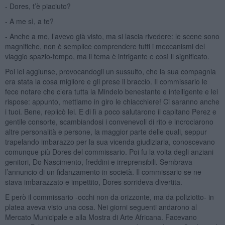
- Dores, t’è piaciuto?
- A me sì, a te?
- Anche a me, l’avevo già visto, ma si lascia rivedere: le scene sono
magnifiche, non è semplice comprendere tutti i meccanismi del
viaggio spazio-tempo, ma il tema è intrigante e così il significato.
Poi lei aggiunse, provocandogli un sussulto, che la sua compagnia
era stata la cosa migliore e gli prese il braccio. Il commissario le
fece notare che c’era tutta la Mindelo benestante e intelligente e lei
rispose: appunto, mettiamo in giro le chiacchiere! Ci saranno anche
i tuoi. Bene, replicò lei. E di lì a poco salutarono il capitano Perez e
gentile consorte, scambiandosi i convenevoli di rito e incrociarono
altre personalità e persone, la maggior parte delle quali, seppur
trapelando imbarazzo per la sua vicenda giudiziaria, conoscevano
comunque più Dores del commissario. Poi fu la volta degli anziani
genitori, Do Nascimento, freddini e irreprensibili. Sembrava
l’annuncio di un fidanzamento in società. Il commissario se ne
stava imbarazzato e impettito, Dores sorrideva divertita.
E però il commissario -occhi non da orizzonte, ma da poliziotto- in
platea aveva visto una cosa. Nei giorni seguenti andarono al
Mercato Municipale e alla Mostra di Arte Africana. Facevano