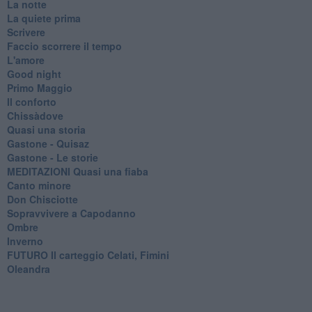
La notte
La quiete prima
Scrivere
Faccio scorrere il tempo
L'amore
Good night
Primo Maggio
Il conforto
Chissàdove
Quasi una storia
Gastone - Quisaz
Gastone - Le storie
MEDITAZIONI Quasi una fiaba
Canto minore
Don Chisciotte
Sopravvivere a Capodanno
Ombre
Inverno
FUTURO Il carteggio Celati, Fimini
Oleandra
SPIRALI Dal carteggio Celati, Fimini e ritorno
Lettere
Il vento