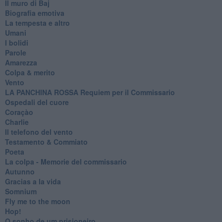
Il muro di Baj
Biografia emotiva
La tempesta e altro
Umani
I bolidi
Parole
Amarezza
Colpa & merito
Vento
​LA PANCHINA ROSSA Requiem per il Commissario
Ospedali del cuore
Coraçào
Charlie
Il telefono del vento
Testamento & Commiato
Poeta
​La colpa - Memorie del commissario
Autunno
Gracias a la vida
Somnium
Fly me to the moon
Hop!
O sonho de um prisioneiro