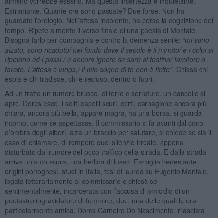
almeno vorrebbe esserlo. Ma questa incertezza è inquietante.
Estraniante. Quante ore sono passate? Due forse. Non ha
guardato l’orologio. Nell’attesa indolente, ha perso la cognizione del
tempo. Ripete a mente il verso finale di una poesia di Montale.
Bisogna farlo per compagnia e contro la demenza senile:
“mi sono
alzato, sono ricaduto/ nel fondo dove il secolo è il minuto/ e i colpi si
ripetono ed i passi,/ e ancora ignoro se sarò al festino/ farcitore o
farcito. L
’attesa è lunga,/ il mio sogno di te non è finito”
. Chissà chi
espia e chi tradisce, chi è recluso, dentro o fuori.
Ad un tratto un rumore brusco, di ferro e serrature, un cancello si
apre. Dores esce, i soliti capelli scuri, corti, carnagione ancora più
chiara, ancora più bella, appare magra, ha una borsa, si guarda
intorno, come se aspettasse. Il commissario si fa avanti dal cono
d’ombra degli alberi, alza un braccio per salutare, si chiede se sia il
caso di chiamare, di rompere quel silenzio irreale, appena
disturbato dal rumore del poco traffico della strada. E dalla strada
arriva un’auto scura, una berlina di lusso. Famiglia benestante,
origini portoghesi, studi in Italia, tesi di laurea su Eugenio Montale,
legata letterariamente al commissario e chissà se
sentimentalmente, incarcerata con l’accusa di omicidio di un
poetastro ingravidatore di femmine, due, una delle quali le era
particolarmente amica, Dores Carneiro Do Nascimento, rilasciata