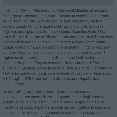
La Cadeia Civil da Ribeirinha, la Prigione di Mindelo, si presenta
triste, grave, circondata da mura. Davanti ai cancelli fece fermare il
taxi e liberò l’autista. Avrebbe potuto farlo aspettare, ma non
sapeva quanto tempo e quanti soldi. Era già entrato in quella
prigione: uno spiazzo sterrato e, in fondo, il penitenziario. Una
visita. Parole di speranza. Ne era uscito con un’ansia di liberazione,
questo effetto fanno le prigioni. Le carceri a Capo Verde hanno
goduto di una fama ancora peggiore di quanto un carcere possa
vantare. Durante il periodo coloniale e la dittatura di Salazar, il
regime fascista portoghese ci esiliava i dissidenti: reclusi al confino
dalla madre patria. Tragica storia quella del carcere di Tarrafal,
sull’isola di Santiago. Dopo la pacifica Rivoluzione dei Garofani del
1974 e la caduta del fascismo è divenuto Museo della Resistenza.
E il 5 Luglio 1975 Capo Verde è diventata una Repubblica
indipendente.
Davanti all’ingresso del carcere c’è una piazza con una
costruzione, una specie di torretta quadrata con degli archi ai
quattro angoli e degli alberi. Il commissario si appoggia ad un
muretto e aspetta. Aspetta e aspetta ancora. L’attesa lo stanca, è
spossante. Un’attesa non annunciata sarebbe una sorpresa o