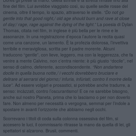
fine del film. Lui avrebbe viaggiato così, su quelle sedie rosse del
cinema, oltre il tempo, lo spazio, attraverso le stelle.
“Do not go
gentle into that good night,/ old age should burn and rave at close
of day;/ rage, rage against the dying of the light.”
La poesia di Dylan
Thomas, citata nel film, in inglese è più bella per le rime e le
assonanze. In una registrazione d’epoca l’autore la recita quasi
come una canzone, un lamento. È la profezia dolorosa, l’invettiva
terribile e meravigliosa, scritta per il padre morente. Alcuni
traducono “gentle”, con lieve, leggero, ma con la leggerezza, che fa
venire a mente Calvino, non c’entra niente: è più giusto “docile”, nel
senso di calmo, deferente, accondiscendente.
“Non andartene
docile in quella buona notte,/ i vecchi dovrebbero bruciare e
delirare al serrarsi del giorno;/ infuria, infùriati, contro il morire della
luce”
. Ad essere volgari e prosastici, si potrebbe anche tradurre, a
senso: incàzzati, contro l’oscurantismo! E ce ne sarebbe bisogno,
anche sul nostro Pianeta, prima che lo lasciamo o per non doverlo
fare. Non almeno per necessità o vergogna, semmai per l’indole a
spostare in avanti l’orizzonte che abbiamo negli occhi.
Scorrevano i titoli di coda sulla colonna ossessiva del film, si
accesero le luci, il commissario ritrasse la mano da quella di lei, gli
spettatori si alzarono. Brusii, commenti.