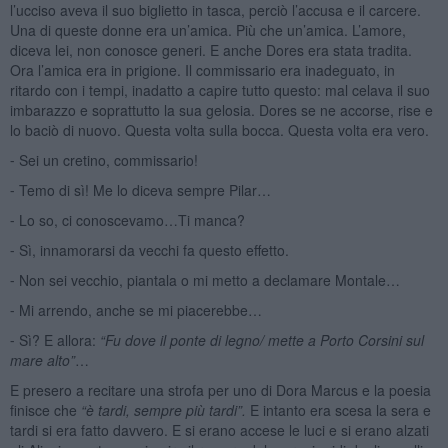
l’ucciso aveva il suo biglietto in tasca, perciò l’accusa e il carcere.
Una di queste donne era un’amica. Più che un’amica. L’amore,
diceva lei, non conosce generi. E anche Dores era stata tradita.
Ora l’amica era in prigione. Il commissario era inadeguato, in
ritardo con i tempi, inadatto a capire tutto questo: mal celava il suo
imbarazzo e soprattutto la sua gelosia. Dores se ne accorse, rise e
lo baciò di nuovo. Questa volta sulla bocca. Questa volta era vero.
⁃ Sei un cretino, commissario!
⁃ Temo di sì! Me lo diceva sempre Pilar…
⁃ Lo so, ci conoscevamo…Ti manca?
⁃ Sì, innamorarsi da vecchi fa questo effetto.
⁃ Non sei vecchio, piantala o mi metto a declamare Montale…
⁃ Mi arrendo, anche se mi piacerebbe…
⁃ Sì? E allora:
“Fu dove il ponte di legno/ mette a Porto Corsini sul
mare alto”
…
E presero a recitare una strofa per uno di Dora Marcus e la poesia
finisce che
“è tardi, sempre più tardi”.
E intanto era scesa la sera e
tardi si era fatto davvero. E si erano accese le luci e si erano alzati