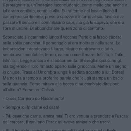
il protagonista, un’indagine inconcludente, come molte che anche a
lui erano capitate, come la vita. Si trattenne nel locale finché il
cameriere sorridendo, prese a spazzare intorno al suo tavolo e a
passare il cencio e il commissario capì, ma già lo sapeva, che era
l’ora di uscire. Di abbandonare quella zona di conforto.
Sconsolato s’incamminò lungo il vecchio Porto e si lasciò cadere
sulla solita panchina. Il pomeriggio si era inoltrato nella sera. Le
imbarcazioni prendevano il largo, alcune rientravano e tutto
sembrava immutabile, fermo, calmo come il mare. Infinito, infinito,
infinito… Legge ancora e si addormenta. Si sveglia: qualcuno gli
sta togliendo il libro rimasto aperto sulle ginocchia. Mette un segno,
lo chiude. Trasale! Un'ombra lunga è seduta accanto a lui: Dores!
Ma non fa a tempo a proferire parola che lei, gli stampa un bacio
sulla guancia. Forse mirava alla bocca e ha cambiato direzione
all’ultimo? Forse no. Chissà.
⁃ Dores Carneiro do Nascimento!
⁃ Sempre io! In carne ed ossa!
⁃ Più ossa che carne, amica mia! Ti ero venuta a prendere all’uscita
del carcere, il capitano Perez mi aveva avvisato che uscivi.
⁃ Sì, ti ho visto, scusa, ma sono venuti i miei, con quel ridicolo