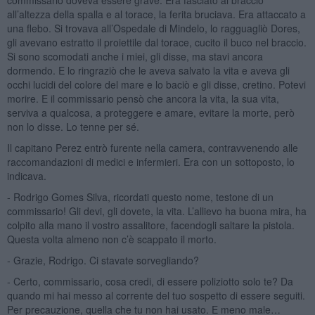
all’altezza della spalla e al torace, la ferita bruciava. Era attaccato a
una flebo. Si trovava all’Ospedale di Mindelo, lo ragguagliò Dores,
gli avevano estratto il proiettile dal torace, cucito il buco nel braccio.
Si sono scomodati anche i miei, gli disse, ma stavi ancora
dormendo. E lo ringraziò che le aveva salvato la vita e aveva gli
occhi lucidi del colore del mare e lo baciò e gli disse, cretino. Potevi
morire. E il commissario pensò che ancora la vita, la sua vita,
serviva a qualcosa, a proteggere e amare, evitare la morte, però
non lo disse. Lo tenne per sé.
Il capitano Perez entrò furente nella camera, contravvenendo alle
raccomandazioni di medici e infermieri. Era con un sottoposto, lo
indicava.
- Rodrigo Gomes Silva, ricordati questo nome, testone di un
commissario! Gli devi, gli dovete, la vita. L’allievo ha buona mira, ha
colpito alla mano il vostro assalitore, facendogli saltare la pistola.
Questa volta almeno non c’è scappato il morto.
- Grazie, Rodrigo. Ci stavate sorvegliando?
- Certo, commissario, cosa credi, di essere poliziotto solo te? Da
quando mi hai messo al corrente del tuo sospetto di essere seguiti.
Per precauzione, quella che tu non hai usato. E meno male…