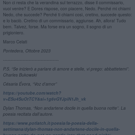
Non ci resta che la verandina sul terrazzo, disse il commissario,
vuoi venire? E Dores rispose, con piacere, Nedo. Perché mi chiami
Nedo, che succede? Perché ti chiami così, cretino, succede questo:
e lo baciò. Cretino di un commissario, aggiunse. Ah, allora! Tudo
bem. Talvez, forse. Ma forse era un sogno, il sogno di un
prigioniero.
Marco Celati
Pontedera, Ottobre 2023
-------------------------------------
P.S. “Se inizierò a parlare di amore e stelle, vi prego: abbattetemi”.
Charles Bukowski
C
ésaria
Évora, “Voz d’amor”
https://youtube.com/watch?
v=ESu4SuOtTCY&si=1g6vGYJpiN1Jh_vk
Dylan Thomas, “Non andartene docile in quella buona notte”. La
poesia recitata dall’autore.
https://www.potlatch.it/poesia/la-poesia-della-
settimana/dylan-thomas-non-andartene-docile-in-quella-
buona-notte-do-not-go-gentle-into-that-good-night/