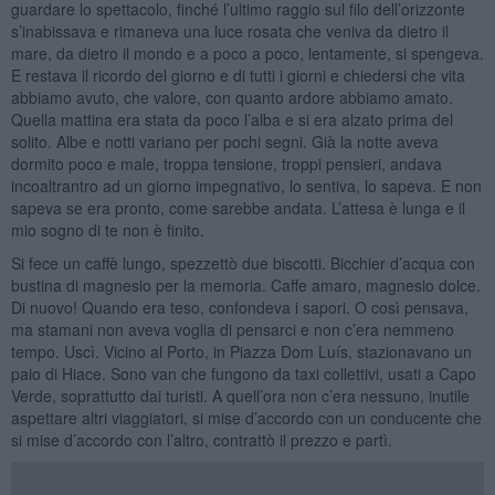
guardare lo spettacolo, finché l’ultimo raggio sul filo dell’orizzonte
s’inabissava e rimaneva una luce rosata che veniva da dietro il
mare, da dietro il mondo e a poco a poco, lentamente, si spengeva.
E restava il ricordo del giorno e di tutti i giorni e chiedersi che vita
abbiamo avuto, che valore, con quanto ardore abbiamo amato.
Quella mattina era stata da poco l’alba e si era alzato prima del
solito. Albe e notti variano per pochi segni. Già la notte aveva
dormito poco e male, troppa tensione, troppi pensieri, andava
incoaltrantro ad un giorno impegnativo, lo sentiva, lo sapeva. E non
sapeva se era pronto, come sarebbe andata. L’attesa è lunga e il
mio sogno di te non è finito.
Si fece un caffè lungo, spezzettò due biscotti. Bicchier d’acqua con
bustina di magnesio per la memoria. Caffe amaro, magnesio dolce.
Di nuovo! Quando era teso, confondeva i sapori. O così pensava,
ma stamani non aveva voglia di pensarci e non c’era nemmeno
tempo. Uscì. Vicino al Porto, in Piazza Dom Luís, stazionavano un
paio di Hiace. Sono van che fungono da taxi collettivi, usati a Capo
Verde, soprattutto dai turisti. A quell’ora non c’era nessuno, inutile
aspettare altri viaggiatori, si mise d’accordo con un conducente che
si mise d’accordo con l’altro, contrattò il prezzo e partì.