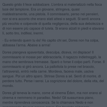
Questo grido li fece sobbalzare. L’ombra si materializzò nella fioca
luce del lampione. Era un giovane, stringeva, quasi
maldestramente, una pistola. Il commissario, perso nei pensieri,
non si era accorto che erano stati attesi o seguiti. Si sentì ancora
più vecchio e colpevole di quella negligenza, della sua debolezza e
di non essere più capace di tutela. Si erano alzati in piedi e stavano
lì, sotto tiro, indifesi, inermi.
- Eu entendo quem tu és! Ho capito chi sei, Dores non ha colpa,
abbassa l’arma. Abaixe a arma!
Dores piangeva spaventata, desculpa, diceva, mi dispiace! Il
commissario si mosse per abbracciarla, il ragazzo indietreggiò, la
mano che sembrava tremasse. Sparò o forse il colpo partì. Forse. Il
commissario si girò ancora. La pallottola lo prese nel braccio,
l’attraversò, entrò nella carne. Mordeva, faceva male, usciva
sangue. Poi un altro sparo. Strinse Dores a sé. Sentì di morire, di
perdere tutto. Perse i sensi. La cognizione del dolore, della vita, del
mondo.
Dores gli teneva la mano, come al cinema Éden, ma non erano al
cinema e nemmeno in paradiso. Nedo! Gli sussurrava piano,
mentre riprendeva conoscenza. Se lo chiamava Nedo e non
commissario doveva essere grave. Era fasciato al braccio