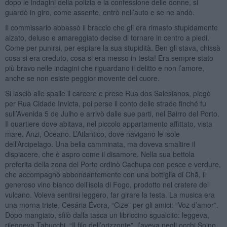
dopo le indagini della polizia e la confessione delle donne, si
guardò in giro, come assente, entrò nell’auto e se ne andò.
Il commissario abbassò il braccio che gli era rimasto stupidamente
alzato, deluso e amareggiato decise di tornare in centro a piedi.
Come per punirsi, per espiare la sua stupidità. Ben gli stava, chissà
cosa si era creduto, cosa si era messo in testa! Era sempre stato
più bravo nelle indagini che riguardano il delitto e non l’amore,
anche se non esiste peggior movente del cuore.
Si lasciò alle spalle il carcere e prese Rua dos Salesianos, piegò
per Rua Cidade Invicta, poi perse il conto delle strade finché fu
sull’Avenida 5 de Julho e arrivò dalle sue parti, nel Bairro del Porto.
Il quartiere dove abitava, nel piccolo appartamento affittato, vista
mare. Anzi, Oceano. L’Atlantico, dove navigano le isole
dell’Arcipelago. Una bella camminata, ma doveva smaltire il
dispiacere, che è aspro come il disamore. Nella sua bettola
preferita della zona del Porto ordinò Cachupa con pesce e verdure,
che accompagnò abbondantemente con una bottiglia di Chã, il
generoso vino bianco dell’isola di Fogo, prodotto nel cratere del
vulcano. Voleva sentirsi leggero, far girare la testa. La musica era
una morna triste, Cesária Évora, “Cize” per gli amici: “Voz d’amor”.
Dopo mangiato, sfilò dalla tasca un libriccino sgualcito: leggeva,
rileggeva Tabucchi, “Il filo dell’orizzonte”, l’aveva negli occhi Spino,