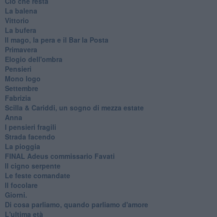
Ciò che resta
La balena
Vittorio
La bufera
Il mago, la pera e il Bar la Posta
Primavera
Elogio dell'ombra
Pensieri
Mono logo
Settembre
Fabrizia
​Scilla & Cariddi, un sogno di mezza estate
Anna
I pensieri fragili
Strada facendo
La pioggia
FINAL Adeus commissario Favati
Il cigno serpente
Le feste comandate
Il focolare
Giorni.
Di cosa parliamo, quando parliamo d'amore
L'ultima età