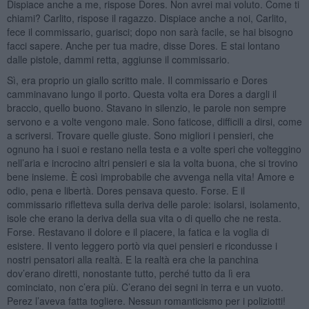
Dispiace anche a me, rispose Dores. Non avrei mai voluto. Come ti
chiami? Carlito, rispose il ragazzo. Dispiace anche a noi, Carlito,
fece il commissario, guarisci; dopo non sarà facile, se hai bisogno
facci sapere. Anche per tua madre, disse Dores. E stai lontano
dalle pistole, dammi retta, aggiunse il commissario.
Sì, era proprio un giallo scritto male. Il commissario e Dores
camminavano lungo il porto. Questa volta era Dores a dargli il
braccio, quello buono. Stavano in silenzio, le parole non sempre
servono e a volte vengono male. Sono faticose, difficili a dirsi, come
a scriversi. Trovare quelle giuste. Sono migliori i pensieri, che
ognuno ha i suoi e restano nella testa e a volte speri che volteggino
nell’aria e incrocino altri pensieri e sia la volta buona, che si trovino
bene insieme. È così improbabile che avvenga nella vita! Amore e
odio, pena e libertà. Dores pensava questo. Forse. E il
commissario rifletteva sulla deriva delle parole: isolarsi, isolamento,
isole che erano la deriva della sua vita o di quello che ne resta.
Forse. Restavano il dolore e il piacere, la fatica e la voglia di
esistere. Il vento leggero portò via quei pensieri e ricondusse i
nostri pensatori alla realtà. E la realtà era che la panchina
dov’erano diretti, nonostante tutto, perché tutto da lì era
cominciato, non c’era più. C’erano dei segni in terra e un vuoto.
Perez l’aveva fatta togliere. Nessun romanticismo per i poliziotti!