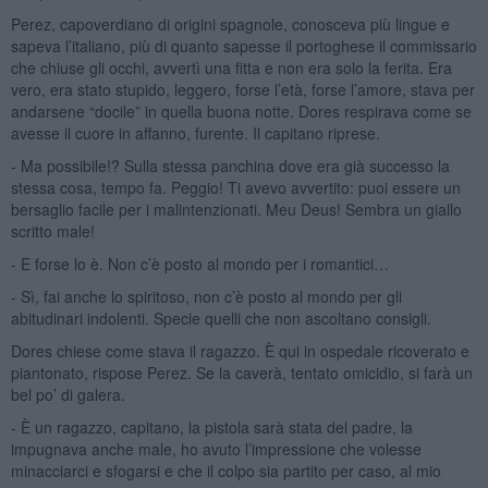
Perez, capoverdiano di origini spagnole, conosceva più lingue e
sapeva l’italiano, più di quanto sapesse il portoghese il commissario
che chiuse gli occhi, avvertì una fitta e non era solo la ferita. Era
vero, era stato stupido, leggero, forse l’età, forse l’amore, stava per
andarsene “docile” in quella buona notte. Dores respirava come se
avesse il cuore in affanno, furente. Il capitano riprese.
- Ma possibile!? Sulla stessa panchina dove era già successo la
stessa cosa, tempo fa. Peggio! Ti avevo avvertito: puoi essere un
bersaglio facile per i malintenzionati. Meu Deus! Sembra un giallo
scritto male!
- E forse lo è. Non c’è posto al mondo per i romantici…
- Sì, fai anche lo spiritoso, non c’è posto al mondo per gli
abitudinari indolenti. Specie quelli che non ascoltano consigli.
Dores chiese come stava il ragazzo. È qui in ospedale ricoverato e
piantonato, rispose Perez. Se la caverà, tentato omicidio, si farà un
bel po’ di galera.
- È un ragazzo, capitano, la pistola sarà stata del padre, la
impugnava anche male, ho avuto l’impressione che volesse
minacciarci e sfogarsi e che il colpo sia partito per caso, al mio