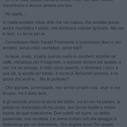
macchinone e dovevo andare con loro.
⁃ Ho capito…
In realtà avrebbe voluto dirle che non capiva, che avrebbe potuto
anche ricambiare il saluto, che sembrava volesse ignorarlo. Ma non
lo fece. Lo tenne per sé.
⁃ Commissario Nedo Favati! Finalmente ci incontriamo liberi e non
ermetici, senza indizi montaliani, come stai?
⁃ Io bene, credo, a parte quando metto lo zucchero anziché nel
caffè, nell’acqua con il magnesio, e succede sempre più spesso, e
non me ne accorgo, e resto come assente, e dimentico i nomi, e
una zia, la sorella del babbo, è morta di Alzheimer precoce, e ho
paura che anch’io… Ma te piuttosto?
⁃ Che lagnone, commissario, non sembri proprio così, anzi! Io me
la cavo, ma è stata dura…
E gli racconta ancora la storia del delitto, ma lei non ha parlato, la
polizia ha rintracciato chi ha ucciso: due donne tradite e messe
incinta da quel mascalzone. Due coltelli nel cuore, un delitto
passionale, una vendetta. Lei aveva invitato tutti alla spiaggia di
Salamansa per un chiarimento. Che stupida sono! Per questo