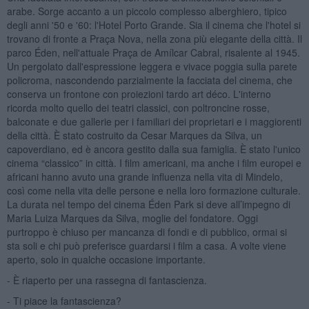
arabe. Sorge accanto a un piccolo complesso alberghiero, tipico
degli anni '50 e '60: l'Hotel Porto Grande. Sia il cinema che l'hotel si
trovano di fronte a Praça Nova, nella zona più elegante della città. Il
parco Éden, nell'attuale Praça de Amílcar Cabral, risalente al 1945.
Un pergolato dall'espressione leggera e vivace poggia sulla parete
policroma, nascondendo parzialmente la facciata del cinema, che
conserva un frontone con proiezioni tardo art déco. L'interno
ricorda molto quello dei teatri classici, con poltroncine rosse,
balconate e due gallerie per i familiari dei proprietari e i maggiorenti
della città. È stato costruito da Cesar Marques da Silva, un
capoverdiano, ed è ancora gestito dalla sua famiglia. È stato l'unico
cinema “classico” in città. I film americani, ma anche i film europei e
africani hanno avuto una grande influenza nella vita di Mindelo,
così come nella vita delle persone e nella loro formazione culturale.
La durata nel tempo del cinema Éden Park si deve all’impegno di
Maria Luiza Marques da Silva, moglie del fondatore. Oggi
purtroppo è chiuso per mancanza di fondi e di pubblico, ormai si
sta soli e chi può preferisce guardarsi i film a casa. A volte viene
aperto, solo in qualche occasione importante.
- È riaperto per una rassegna di fantascienza.
- Ti piace la fantascienza?