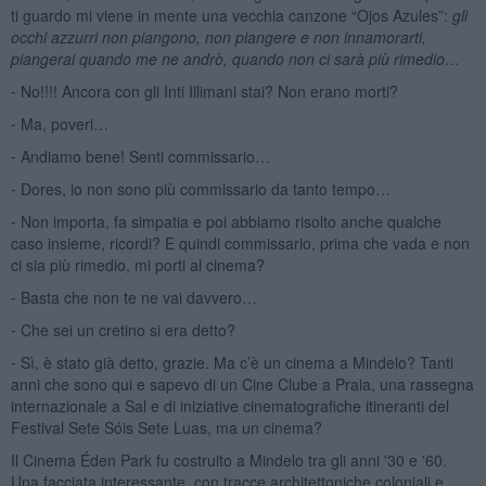
ti guardo mi viene in mente una vecchia canzone “Ojos Azules”:
gli
occhi azzurri non piangono, non piangere e non innamorarti,
piangerai quando me ne andrò, quando non ci sarà più
rimedio…
⁃ No!!!! Ancora con gli Inti Illimani stai? Non erano morti?
⁃ Ma, poveri…
⁃ Andiamo bene! Senti commissario…
⁃ Dores, io non sono più commissario da tanto tempo…
⁃ Non importa, fa simpatia e poi abbiamo risolto anche qualche
caso insieme, ricordi? E quindi commissario, prima che vada e non
ci sia più rimedio, mi porti al cinema?
⁃ Basta che non te ne vai davvero…
⁃ Che sei un cretino si era detto?
⁃ Sì, è stato già detto, grazie. Ma c’è un cinema a Mindelo? Tanti
anni che sono qui e sapevo di un Cine Clube a Praia, una rassegna
internazionale a Sal e di iniziative cinematografiche itineranti del
Festival Sete Sóis Sete Luas, ma un cinema?
Il Cinema Éden Park fu costruito a Mindelo tra gli anni '30 e '60.
Una facciata interessante, con tracce architettoniche coloniali e