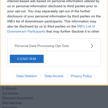
interest-based ads based on personal information utilized by
25 Aprile
Todo el bien, todo el mal
us or personal information disclosed to third parties prior to
Silenzio
your opt-out. You may separately opt-out of the further
Le parole
disclosure of your personal information by third parties on the
​L’Australiana
IAB’s list of downstream participants. This information may
Le stelle del jazz
also be disclosed by us to third parties on the
IAB’s List of
Vita & morte
Downstream Participants
that may further disclose it to other
Auguri
third parties.
Moro
Passanti
Personal Data Processing Opt Outs
Continuando, la nonna e il carretto
Metaverso smart
CONFIRM
Fiamme
Anzi
Confessioni autoreferenziali
Utopie
Data Deletion
Data Access
Privacy Policy
Estate
Il lago
Il diluvio
La classe
Pensieri incoerenti
Dal balcone
Insomnia