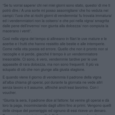
“Se tu vorrai sapere/ chi nei miei giorni sono stato, questo/ di me ti
potrò dire./ A una sorte mi posso assomigliare/ che ho veduta nei
campi:/ l’uva che ai ricchi giorni di vendemmia/ fu trovata immatura/
ed i vendemmiatori non la colsero/ e che poi nella vigna/ smagrita
dalle pene dell’inverno/ non giunta alla dolcezza/ non compiuta la
macerano i venti”.
Così nella vigna del tempo si allineano in filari le uve mature e le
acerbe e i frutti che hanno resistito alle bestie e alle intemperie.
Come nella vita poesia ed errore. Quello che non è pronto non si
raccoglie e si perde, giacché il tempo è un vendemmiatore
inesorabile. Ci sono, è vero, vendemmie tardive per le uve
appassite di rara dolcezza, ma non sono frequenti. Il più va
sciupato di ciò che non giunge alla giusta stagione.
E quando viene il giorno di vendemmia il padrone della vigna
all’alba chiama gli operai, poi durante la giornata ne vede altri
senza lavoro e li assume, affinché anch’essi lavorino. Con i
voucher.
“Giunta la sera, il padrone dice al fattore: fai venire gli operai e dà
loro la paga, incominciando dagli ultimi fino ai primi. Vengono quelli
delle cinque del pomeriggio ed ognuno di essi riceve un denaro.