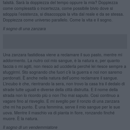
falsità. Sarà la doppiezza del tempo oppure la mia? Doppiezza
come complessità o incertezza, come possibile bivio dove si
sdoppia l’esistenza, si disaccoppia la vita dal reale e da se stessa.
Doppiezza come universo parallelo. Come la vita e il sogno.
Il sogno di una zanzara
Una zanzara fastidiosa viene a reclamare il suo pasto, mentre mi
addormento. La nutro col mio sangue, è la natura e, per quanto
faccia o mi agiti, non riesco ad ucciderla perché lei riesce sempre a
sfuggirmi. Sto sognando che fuori c’è la guerra e noi non saremo
perdonati. È anche nella natura dell’uomo reclamare il sangue.
L’incubo è che, rientrando la sera, non trovo la casa tra il dedalo di
strade tutte uguali e diverse della città distrutta. E il nome della
strada non lo ricordo più o non l’ho mai saputo. Così continuo a
vagare fino al risveglio. E mi sveglio per il ronzio di una zanzara
che mi ha punto. È una femmina, serve il mio sangue per le sue
uova. Mentre il maschio va di pianta in fiore, ronzando finché
muore. È la natura.
Il sogno di un vendemmiatore