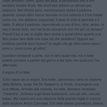
Dopo arrivano i primi, quelli dell’alba, e pensavano che a loro
sarebbe toccato di più. Ma anch'essi ebbero un denaro per
ciascuno. Nel ritirarlo però, mormoravano contro il padrone
dicendo: questi ultimi hanno lavorato un'ora soltanto e li hai trattati
come noi, che abbiamo sopportato il peso di tutta la giornata e il
caldo. E allora il padrone, rispondendo a uno di loro, dice: amico, io
non ti faccio torto, non hai forse convenuto con me per un denaro?
Prendi il tuo e vai; io voglio dare anche a quest'ultimo quanto a te.
Non posso fare delle mie cose ciò che desidero? Oppure sei
invidioso perché sono buono? Io voglio che gli ultimi siano come i
primi e i primi come gli ultimi”.
Questioni sindacali a parte, non è vero quasi mai, ma è bello
poterlo pensare a partire dal giorno e dal fatto che qualcuno l’ha
affermato.
Il sogno di un’idea
Tutto nasce da un sogno. Era notte, camminavo verso la rotatoria
della Bellaria, lungo Via De Gasperi e, in fondo, si scorgeva una
luce diffusa. Arrivato alla rotonda, ho visto. Avevano rimontato
“Oleandra”, inclinata sugli stessi basamenti, uno più alto, uno più
basso. Ma l’opera era una citazione della grande foglia in marmo
dello scultore Arturo Carmassi. Era della stessa grandezza, bianca,