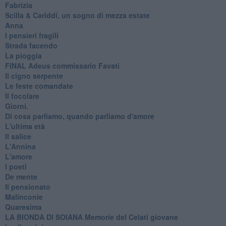
Fabrizia
​Scilla & Cariddi, un sogno di mezza estate
Anna
I pensieri fragili
Strada facendo
La pioggia
FINAL Adeus commissario Favati
Il cigno serpente
Le feste comandate
Il focolare
Giorni.
Di cosa parliamo, quando parliamo d'amore
L'ultima età
Il salice
L'Annina
L'amore
I poeti
De mente
Il pensionato
Malinconie
Quaresima
LA BIONDA DI SOIANA Memorie del Celati giovane