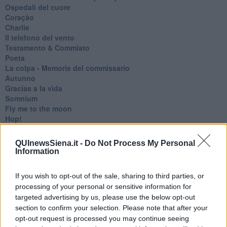
Ospedali del cuore
Coraçào
Charlie
Il telefono del vento
Testamento & Commiato
Poeta
​La colpa - Memorie del commissario
Autunno
Gracias a la vida
Somnium
Fly me to the moon
Hop!
O sonho de um prisioneiro
Memòrias
QUInewsSiena.it -
Do Not Process My Personal
Sto qui
Information
Scrivi
Bestiario
If you wish to opt-out of the sale, sharing to third parties, or
Pillole
processing of your personal or sensitive information for
Veglia
targeted advertising by us, please use the below opt-out
​“D” come delitto
section to confirm your selection. Please note that after your
D
opt-out request is processed you may continue seeing
Belle lettere