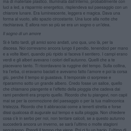
ma di materiale plastico. Illuminata dall’interno, probabilmente con
luci a led, a risparmio energetico, risplendeva sul paesaggio con un
chiarore lunare. Era luminescente, leggera e magica. Dava una
forma al vuoto, allo spazio circostante. Una luce alla notte che
rischiarava. E allora non so più se era un sogno o un’idea.
Il sogno di un amore
Si è fatto tardi, gli amici sono andati, uno qua, uno là, per la
discesa. Noi correvamo ancora lungo il pendio, tenendoci per mano
e a volte liberi, quando più ripido si faceva il sentiero. I campi erano
verdi e gli alberi avevano i colori dell’autunno. Quelli che a te
piacevano tanto. Ti ricordavano la ruggine del tempo. Sulla collina,
tra l’erba, ci eravamo baciati e avevamo fatto l’amore e poi la corsa
giù, perché il tempo si guastava. Il temporale ci sorprese e
riparammo sotto un grande albero. Credo fosse un salice, quello
che chiamano piangente e l’effetto della pioggia che cadeva dai
rami pendenti era proprio quello. Ricordo che tu piangevi, non capii
mai se per la commozione del paesaggio o per la tua malinconica
tristezza. Ricordo che ti abbracciai come a tenerti stretta e forse
dissi qualcosa di augurale sul tempo e sulla pioggia. Non chiedere
cosa c’è in serbo per noi, non tentare calcoli, se a questo autunno
succederà ancora un inverno, se sarà l’ultimo o molte stagioni
seguiranno. Prendi il tempo che viene. Poi ci fu un bacio, l’ultimo di