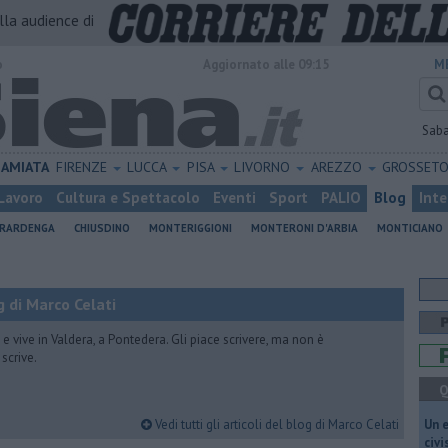
alla audience di
o
Aggiornato alle 09:15
M
Sab
AMIATA
FIRENZE
LUCCA
PISA
LIVORNO
AREZZO
GROSSET
Lavoro
Cultura e Spettacolo
Eventi
Sport
PALIO
Blog
Inte
ERARDENGA
CHIUSDINO
MONTERIGGIONI
MONTERONI D'ARBIA
MONTICIANO
 di Marco Celati
vive in Valdera, a Pontedera. Gli piace scrivere, ma non è
scrive.
Q
Vedi tutti gli articoli del blog di Marco Celati
​Un 
civ