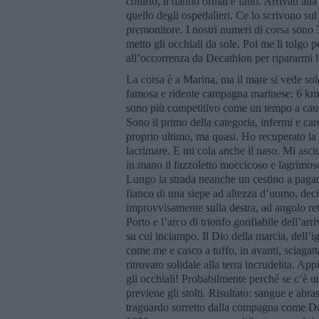
collirio, il danno ormai è fatto. Arrivati al
quello degli ospedalieri. Ce lo scrivono su
premonitore. I nostri numeri di corsa sono
metto gli occhiali da sole. Poi me li tolgo
all’occorrenza da Decathlon per ripararmi l
La corsa è a Marina, ma il mare si vede sol
famosa e ridente campagna marinese: 6 km al
sono più competitivo come un tempo a causa
Sono il primo della categoria, infermi e ca
proprio ultimo, ma quasi. Ho recuperato la v
lacrimare. E mi cola anche il naso. Mi asci
in mano il fazzoletto moccicoso e lagrimoso
Lungo la strada neanche un cestino a pagarl
fianco di una siepe ad altezza d’uomo, dec
improvvisamente sulla destra, ad angolo rett
Porto e l’arco di trionfo gonfiabile dell’ar
su cui inciampo. Il Dio della marcia, dell’i
come me e casco a tuffo, in avanti, sciagat
ritrovato solidale alla terra incrudelita. Ap
gli occhiali! Probabilmente perché se c’è u
previene gli stolti. Risultato: sangue e abra
traguardo sorretto dalla compagna come Dor