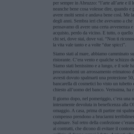
per sempre in Abruzzo: “l’arte all’arte e il
neanche bene cosa volesse dire, quando e p
avere molti sensi e andava bene così. Me l
degli anni. Sembra ieri che avevamo a che f
pensavamo di avere una certa avvenenza e 
acquisto, perdo da vicino. E tutto, o quello
chi sei, dove stai, dove vai. “Non ti ricono
la vita vale tanto e a volte “due spicci”.
Siamo stati al mare, abbiamo camminato sull
ristorante. C’era vento e qualche schizzo de
Siamo stati benissimo e a lungo, e il sole ha 
procurandomi un arrossamento erimatoso dall
avresti dovuto spalmarti una protezione 50
bancarella di cosmetici ho visto un tubetto
chiesto all’uomo del banco. Verissima, ha r
Il giorno dopo, nel pomeriggio, c’era una m
interamente devoluta in beneficenza alla O
omaggio. A casa, prima di partire mi spalmo l
compenso prendono a bruciarmi terribilment
spalmare. Sul retro della confezione c’erano
ai contratti, che dicono di evitare il cont