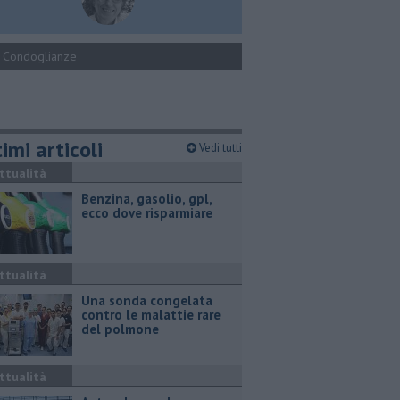
Condoglianze
imi articoli
Vedi tutti
ttualità
​Benzina, gasolio, gpl,
ecco dove risparmiare
ttualità
Una sonda congelata
contro le malattie rare
del polmone
ttualità