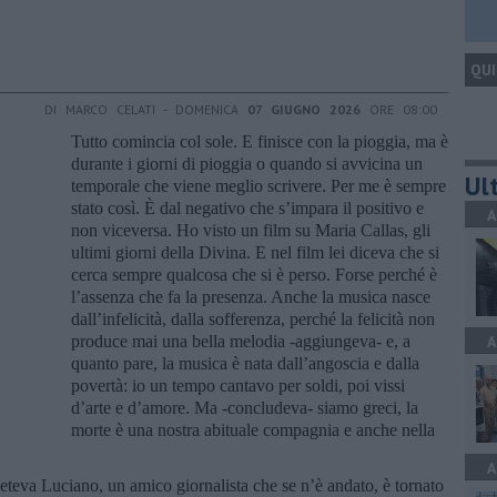
QUI
DI MARCO CELATI - DOMENICA
07 GIUGNO 2026
ORE 08:00
Tutto comincia col sole. E finisce con la pioggia, ma è
durante i giorni di pioggia o quando si avvicina un
Ult
temporale che viene meglio scrivere. Per me è sempre
stato così. È dal negativo che s’impara il positivo e
A
non viceversa. Ho visto un film su Maria Callas, gli
ultimi giorni della Divina. E nel film lei diceva che si
cerca sempre qualcosa che si è perso. Forse perché è
l’assenza che fa la presenza. Anche la musica nasce
dall’infelicità, dalla sofferenza, perché la felicità non
produce mai una bella melodia -aggiungeva- e, a
A
quanto pare, la musica è nata dall’angoscia e dalla
povertà: io un tempo cantavo per soldi, poi vissi
d’arte e d’amore. Ma -concludeva- siamo greci, la
morte è una nostra abituale compagnia e anche nella
A
eteva Luciano, un amico giornalista che se n’è andato, è tornato