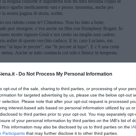
 la Regina consorte d’Inghilterra non mi darà nessuna coppa di
stoico sgarbo medicamenti vari e penso: insomma, anche per
la nostra pagina di storia, scritta.
ltro era ridotto come te? Chiedono. Non ho fatto a botte,
cade può risorgere, c’era anche un film con Humphrey Bogart. Io
ltanto nostro signore Gesù e noi credo sia meglio non cadere.
rario ardire di questo vecchio caduco. E te, caro Luciano, ma
era “al lupo le pecore”, ma “le pecore al lupo”. E c’è una certa
lo stesso. Anche se tutto comincia col sole e finisce in tempesta.
ena.it -
Do Not Process My Personal Information
to opt-out of the sale, sharing to third parties, or processing of your per
 Jolie: gli ultimi giorni di vita di Maria Callas.
formation for targeted advertising by us, please use the below opt-out s
r selection. Please note that after your opt-out request is processed y
mwell, 1947, con Humphrey Bogart.
eing interest-based ads based on personal information utilized by us or
di Vincenzo Bellini
disclosed to third parties prior to your opt-out. You may separately opt-
losure of your personal information by third parties on the IAB’s list of
q5_zBsok1B4
. This information may also be disclosed by us to third parties on the
IA
di Giacomo Puccini
Participants
that may further disclose it to other third parties.