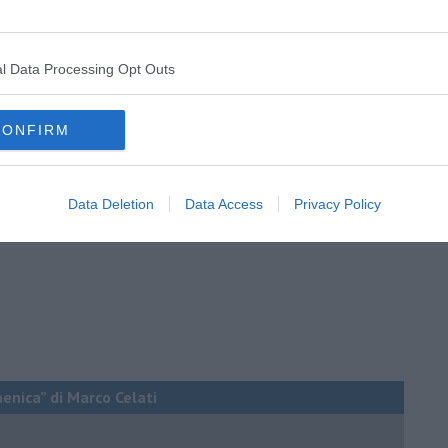
HNQhIGhSXIc9q
i “Due spicci” di Zerocalcare.
l Data Processing Opt Outs
CONFIRM
Data Deletion
Data Access
Privacy Policy
menica” di Marco Celati