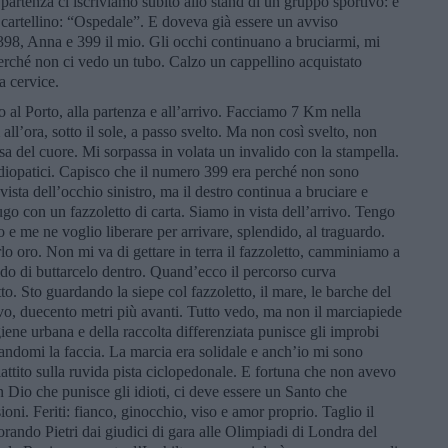
la partenza ci iscriviamo subito allo stand di un gruppo sportivo: è
l cartellino: “Ospedale”. E doveva già essere un avviso
 398, Anna e 399 il mio. Gli occhi continuano a bruciarmi, mi
 perché non ci vedo un tubo. Calzo un cappellino acquistato
a cervice.
o al Porto, alla partenza e all’arrivo. Facciamo 7 Km nella
l’ora, sotto il sole, a passo svelto. Ma non così svelto, non
 del cuore. Mi sorpassa in volata un invalido con la stampella.
rdiopatici. Capisco che il numero 399 era perché non sono
ista dell’occhio sinistro, ma il destro continua a bruciare e
ugo con un fazzoletto di carta. Siamo in vista dell’arrivo. Tengo
 e me ne voglio liberare per arrivare, splendido, al traguardo.
o oro. Non mi va di gettare in terra il fazzoletto, camminiamo a
ido di buttarcelo dentro. Quand’ecco il percorso curva
o. Sto guardando la siepe col fazzoletto, il mare, le barche del
rivo, duecento metri più avanti. Tutto vedo, ma non il marciapiede
giene urbana e della raccolta differenziata punisce gli improbi
tandomi la faccia. La marcia era solidale e anch’io mi sono
piattito sulla ruvida pista ciclopedonale. E fortuna che non avevo
n Dio che punisce gli idioti, ci deve essere un Santo che
sioni. Feriti: fianco, ginocchio, viso e amor proprio. Taglio il
ando Pietri dai giudici di gara alle Olimpiadi di Londra del