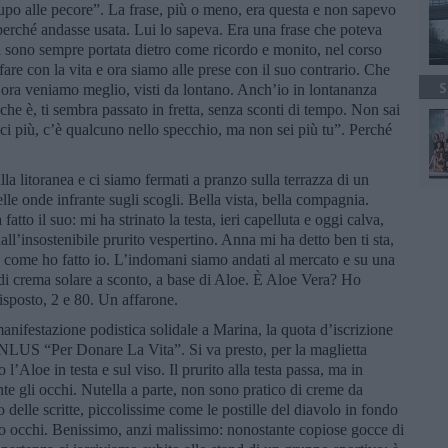
 lupo alle pecore”. La frase, più o meno, era questa e non sapevo
erché andasse usata. Lui lo sapeva. Era una frase che poteva
a sono sempre portata dietro come ricordo e monito, nel corso
are con la vita e ora siamo alle prese con il suo contrario. Che
S
ora veniamo meglio, visti da lontano. Anch’io in lontananza
 che è, ti sembra passato in fretta, senza sconti di tempo. Non sai
sci più, c’è qualcuno nello specchio, ma non sei più tu”. Perché
a litoranea e ci siamo fermati a pranzo sulla terrazza di un
lle onde infrante sugli scogli. Bella vista, bella compagnia.
fatto il suo: mi ha strinato la testa, ieri capelluta e oggi calva,
’insostenibile prurito vespertino. Anna mi ha detto ben ti sta,
, come ho fatto io. L’indomani siamo andati al mercato e su una
 di crema solare a sconto, a base di Aloe. È Aloe Vera? Ho
isposto, 2 e 80. Un affarone.
anifestazione podistica solidale a Marina, la quota d’iscrizione
NLUS “Per Donare La Vita”. Si va presto, per la maglietta
’Aloe in testa e sul viso. Il prurito alla testa passa, ma in
e gli occhi. Nutella a parte, non sono pratico di creme da
 delle scritte, piccolissime come le postille del diavolo in fondo
orno occhi. Benissimo, anzi malissimo: nonostante copiose gocce di