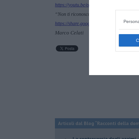
https://youtu.be/eaVT1SwPzBg?si=Ama
“Non ti riconosco più”, Giancane, sigla d
Persona
https://share.google/KEAT96Ifo4Vd19EIE
Marco Celati
Articoli dal Blog “Racconti della do
La controversia degli azzimi