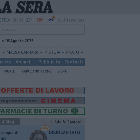
23°
35°
ETEO:
SIENA
QuiNews.net
ato
08 Agosto 2026
O
MASSA CARRARA
PISTOIA
PRATO
rviste
Animali
Pubblicità
Contatti
MURLO
RAPOLANO TERME
SIENA
ui Blog
di Adolfo Santoro
DISINCANTATO
esempio di
ismo