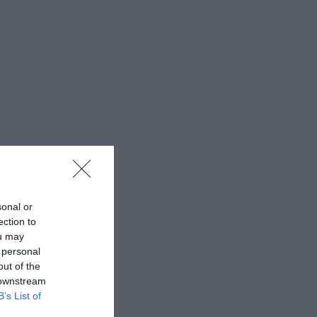
sonal or
ection to
ou may
 personal
out of the
 downstream
B’s List of