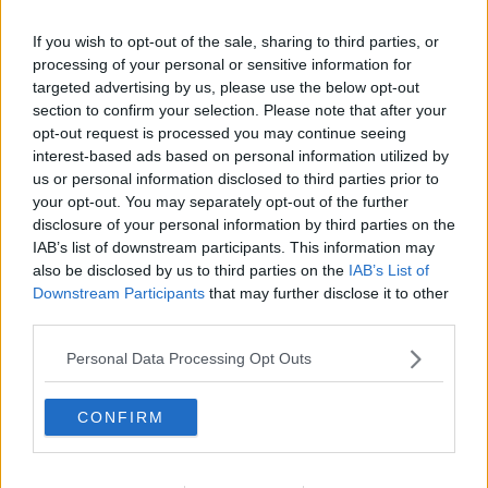
Riccardo Ferrucci
If you wish to opt-out of the sale, sharing to third parties, or
processing of your personal or sensitive information for
targeted advertising by us, please use the below opt-out
section to confirm your selection. Please note that after your
opt-out request is processed you may continue seeing
interest-based ads based on personal information utilized by
Se vuoi leggere le notizie principali della Toscana iscriviti alla
us or personal information disclosed to third parties prior to
Newsletter QUInews - ToscanaMedia.
Arriva gratis tutti i giorni
your opt-out. You may separately opt-out of the further
alle 20:00 direttamente nella tua casella di posta.
disclosure of your personal information by third parties on the
Basta cliccare
QUI
IAB’s list of downstream participants. This information may
also be disclosed by us to third parties on the
IAB’s List of
Fotogallery
Downstream Participants
that may further disclose it to other
third parties.
Personal Data Processing Opt Outs
CONFIRM