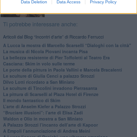
Data Deletion
Data Access
Privacy Policy
Ti potrebbe interessare anche:
Articoli dal Blog “Incontri d'arte” di Riccardo Ferrucci
A Lucca la mostra di Marcello Scarselli “Dialoghi con la città"
​La musica di Nicola Piovani incanta Pisa
​La bellezza resistente di Pier Toffoletti al Teatro Era
​Casciana: Skim in volo sulle terme
​Le porte della pittura in Paola Vallini e Marcela Bracalenti
​Le sculture di Giulia Cenci a palazzo Strozzi
​Dilvo Lotti ricordato a San Miniato
​Le sculture di Tincolini invadono Pietrasanta
La pittura di Scarselli al Plaza Hotel di Firenze
​Il mondo fantastico di Skim
​L’arte di Anselm Kiefer a Palazzo Strozzi
​“Bruciare illusioni”: l’arte di Elisa Zadi
​Waldon e Olio in mostra a San Miniato
​A Palazzo Strozzi l’incanto dell’arte di Kapoor
​A Empoli l’annunciazione di Andrea Meini
A Lucca l’opera di Panichi, una vibrante emozione