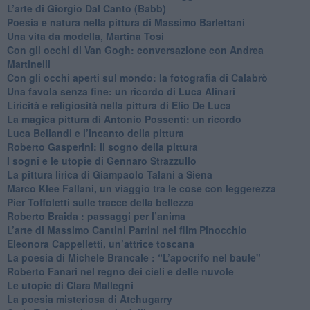
​L’arte di Giorgio Dal Canto (Babb)
Poesia e natura nella pittura di Massimo Barlettani
Una vita da modella, Martina Tosi
​Con gli occhi di Van Gogh: conversazione con Andrea
Martinelli
​Con gli occhi aperti sul mondo: la fotografia di Calabrò
Una favola senza fine: un ricordo di Luca Alinari
Liricità e religiosità nella pittura di Elio De Luca
La magica pittura di Antonio Possenti: un ricordo
Luca Bellandi e l’incanto della pittura
​Roberto Gasperini: il sogno della pittura
I sogni e le utopie di Gennaro Strazzullo
La pittura lirica di Giampaolo Talani a Siena
​Marco Klee Fallani, un viaggio tra le cose con leggerezza
​Pier Toffoletti sulle tracce della bellezza
​Roberto Braida : passaggi per l’anima
​L’arte di Massimo Cantini Parrini nel film Pinocchio
Eleonora Cappelletti, un’attrice toscana
​La poesia di Michele Brancale : “L’apocrifo nel baule"
Roberto Fanari nel regno dei cieli e delle nuvole
Le utopie di Clara Mallegni
​La poesia misteriosa di Atchugarry