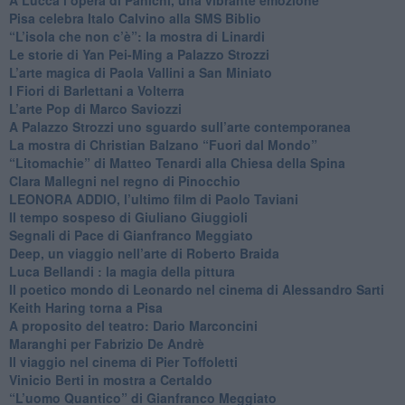
Pisa celebra Italo Calvino alla SMS Biblio
“L’isola che non c’è”: la mostra di Linardi
​Le storie di Yan Pei-Ming a Palazzo Strozzi
​L’arte magica di Paola Vallini a San Miniato
​I Fiori di Barlettani a Volterra
​L’arte Pop di Marco Saviozzi
​A Palazzo Strozzi uno sguardo sull’arte contemporanea
La mostra di Christian Balzano “Fuori dal Mondo”
​“Litomachie” di Matteo Tenardi alla Chiesa della Spina
​Clara Mallegni nel regno di Pinocchio
​LEONORA ADDIO, l’ultimo film di Paolo Taviani
Il tempo sospeso di Giuliano Giuggioli
Segnali di Pace di Gianfranco Meggiato
​Deep, un viaggio nell’arte di Roberto Braida
​Luca Bellandi : la magia della pittura
​Il poetico mondo di Leonardo nel cinema di Alessandro Sarti
​Keith Haring torna a Pisa
​A proposito del teatro: Dario Marconcini
Maranghi per Fabrizio De Andrè
​Il viaggio nel cinema di Pier Toffoletti
Vinicio Berti in mostra a Certaldo
“L’uomo Quantico” di Gianfranco Meggiato