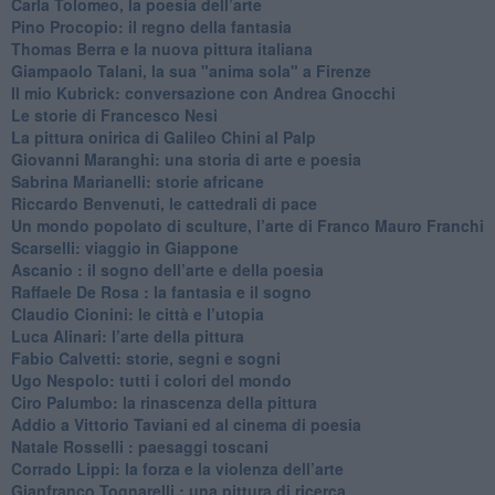
Carla Tolomeo, la poesia dell’arte
Pino Procopio: il regno della fantasia
Thomas Berra e la nuova pittura italiana
Giampaolo Talani, la sua "anima sola" a Firenze
Il mio Kubrick: conversazione con Andrea Gnocchi
Le storie di Francesco Nesi
​La pittura onirica di Galileo Chini al Palp
​Giovanni Maranghi: una storia di arte e poesia
Sabrina Marianelli: storie africane
​Riccardo Benvenuti, le cattedrali di pace
​Un mondo popolato di sculture, l’arte di Franco Mauro Franchi
​Scarselli: viaggio in Giappone
​Ascanio : il sogno dell’arte e della poesia
Raffaele De Rosa : la fantasia e il sogno
​Claudio Cionini: le città e l’utopia
Luca Alinari: l’arte della pittura
​Fabio Calvetti: storie, segni e sogni
Ugo Nespolo: tutti i colori del mondo
​Ciro Palumbo: la rinascenza della pittura
​Addio a Vittorio Taviani ed al cinema di poesia
​Natale Rosselli : paesaggi toscani
​Corrado Lippi: la forza e la violenza dell’arte
Gianfranco Tognarelli : una pittura di ricerca