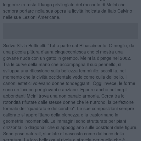
leggerezza resta il luogo privilegiato del racconto di Meini che
sembra portare nella sua opera la lievità indicata da Italo Calvino
nelle sue Lezioni Americane.
Scrive Silvia Bottinelli: “Tutto parte dal Rinascimento. O meglio, da
una piccola pittura d'aura cinquecentesca che ci mostra una
giovane nuda con un gatto in grembo. Meini la dipinge nel 2002.
Tra le curve della mano che accompagna il suo pennello, si
sviluppa una riflessione sulla bellezza femminile: secoli fa, nel
momento che la civiltà occidentale vede come culla del bello, i
canoni estetici volevano donne tondeggianti. Oggi invece, le forme
sono un incubo per giovani e anziane. Eppure anche nei corpi
abbondanti Meini trova una non banale armonia. Cerca tra le
rotondità rifiutate dalle stesse donne che le nutrono, la perfezione
formale del "quadrato e del cerchio". Le sue composizioni sempre
calibrate si approfittano della pienezza e la trasformano in
geometrie incontenibili. Le immagini sono strutturate per piani
orizzontali o diagonali che si appoggiano sulle posizioni delle figure.
Sono pose naturali, studiate di nascosto come dal buco della
serratura. La loro bellezza si rivela e si svela per quello che è.