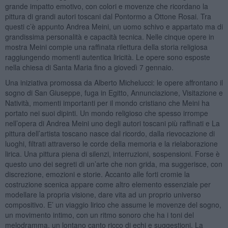
grande impatto emotivo, con colori e movenze che ricordano la
pittura di grandi autori toscani dal Pontormo a Ottone Rosai. Tra
questi c’è appunto Andrea Meini, un uomo schivo e appartato ma di
grandissima personalità e capacità tecnica. Nelle cinque opere in
mostra Meini compie una raffinata rilettura della storia religiosa
raggiungendo momenti autentica liricità. Le opere sono esposte
nella chiesa di Santa Maria fino a giovedì 7 gennaio.
Una iniziativa promossa da Alberto Michelucci: le opere affrontano il
sogno di San Giuseppe, fuga in Egitto, Annunciazione, Visitazione e
Natività, momenti importanti per il mondo cristiano che Meini ha
portato nei suoi dipinti. Un mondo religioso che spesso irrompe
nell’opera di Andrea Meini uno degli autori toscani più raffinati e La
pittura dell’artista toscano nasce dal ricordo, dalla rievocazione di
luoghi, filtrati attraverso le corde della memoria e la rielaborazione
lirica. Una pittura piena di silenzi, interruzioni, sospensioni. Forse è
questo uno dei segreti di un’arte che non grida, ma suggerisce, con
discrezione, emozioni e storie. Accanto alle forti cromie la
costruzione scenica appare come altro elemento essenziale per
modellare la propria visione, dare vita ad un proprio universo
compositivo. E’ un viaggio lirico che assume le movenze del sogno,
un movimento intimo, con un ritmo sonoro che ha i toni del
melodramma, un lontano canto ricco di echi e suggestioni. La