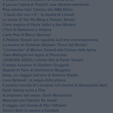
A Lucca l’opera di Panichi, una vibrante emozione
Pisa celebra Italo Calvino alla SMS Biblio
“L’isola che non c’è”: la mostra di Linardi
​Le storie di Yan Pei-Ming a Palazzo Strozzi
​L’arte magica di Paola Vallini a San Miniato
​I Fiori di Barlettani a Volterra
​L’arte Pop di Marco Saviozzi
​A Palazzo Strozzi uno sguardo sull’arte contemporanea
La mostra di Christian Balzano “Fuori dal Mondo”
​“Litomachie” di Matteo Tenardi alla Chiesa della Spina
​Clara Mallegni nel regno di Pinocchio
​LEONORA ADDIO, l’ultimo film di Paolo Taviani
Il tempo sospeso di Giuliano Giuggioli
Segnali di Pace di Gianfranco Meggiato
​Deep, un viaggio nell’arte di Roberto Braida
​Luca Bellandi : la magia della pittura
​Il poetico mondo di Leonardo nel cinema di Alessandro Sarti
​Keith Haring torna a Pisa
​A proposito del teatro: Dario Marconcini
Maranghi per Fabrizio De Andrè
​Il viaggio nel cinema di Pier Toffoletti
Vinicio Berti in mostra a Certaldo