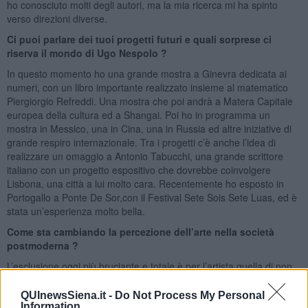
ho conosciuto molti degli autori, ma la mia ricerca mi ha spinto
verso direzioni diverse.
Ci puoi parlare dei tuoi progetti futuri e quali sorprese ci
riserva il mondo di Ugo Nespolo ?
In questo momento ho una grande mostra a Ginevra dedicata ai
numeri, con un libro importante realizzato insieme al matematico
Piergiorgio Refreddi. Una mostra che poi andrà a Matera Capitale
europea della cultura ed a Shangai. Poi ho in programma un
mostra in Messico, una in Cina, una in Russia ed altre iniziative di
grande respiro internazionale. Tra i progetti c’è anche l’idea di
realizzare un omaggio a Antonio Tabucchi, una grande scrittore
italiano con un progetto espositivo che dovrebbe coinvolgere
Lisbona, una città a lui molto cara. Recentemente ho esposto in
Portogallo a Ponte De Sor,con il Festival Sete Sois Sete Luas, ed è
stata un’esperienza molto bella.
Come sta cambiando la percezione dell’arte nella società
postmoderna ?
L’esclusione oggi più bruciante e totale è per l’artista quella di non
poter in alcun modo tornare ad essere un aspirante sacerdote della
rivoluzione. Dimenticato il termine stesso di avanguardia, dissolta
QUInewsSiena.it -
Do Not Process My Personal
forse per sempre la mistica dello sparuto gruppo avanti rispetto al
Information