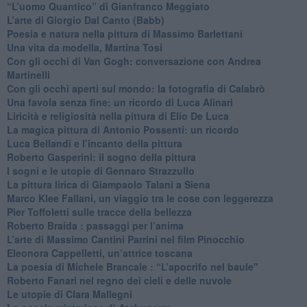
“L’uomo Quantico” di Gianfranco Meggiato
​L’arte di Giorgio Dal Canto (Babb)
Poesia e natura nella pittura di Massimo Barlettani
Una vita da modella, Martina Tosi
​Con gli occhi di Van Gogh: conversazione con Andrea
Martinelli
​Con gli occhi aperti sul mondo: la fotografia di Calabrò
Una favola senza fine: un ricordo di Luca Alinari
Liricità e religiosità nella pittura di Elio De Luca
La magica pittura di Antonio Possenti: un ricordo
Luca Bellandi e l’incanto della pittura
​Roberto Gasperini: il sogno della pittura
I sogni e le utopie di Gennaro Strazzullo
La pittura lirica di Giampaolo Talani a Siena
​Marco Klee Fallani, un viaggio tra le cose con leggerezza
​Pier Toffoletti sulle tracce della bellezza
​Roberto Braida : passaggi per l’anima
​L’arte di Massimo Cantini Parrini nel film Pinocchio
Eleonora Cappelletti, un’attrice toscana
​La poesia di Michele Brancale : “L’apocrifo nel baule"
Roberto Fanari nel regno dei cieli e delle nuvole
Le utopie di Clara Mallegni