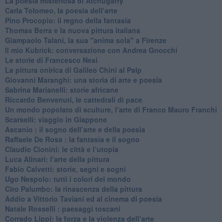
​La poesia misteriosa di Atchugarry
Carla Tolomeo, la poesia dell’arte
Pino Procopio: il regno della fantasia
Thomas Berra e la nuova pittura italiana
Giampaolo Talani, la sua "anima sola" a Firenze
Il mio Kubrick: conversazione con Andrea Gnocchi
Le storie di Francesco Nesi
​La pittura onirica di Galileo Chini al Palp
​Giovanni Maranghi: una storia di arte e poesia
Sabrina Marianelli: storie africane
​Riccardo Benvenuti, le cattedrali di pace
​Un mondo popolato di sculture, l’arte di Franco Mauro Franchi
​Scarselli: viaggio in Giappone
​Ascanio : il sogno dell’arte e della poesia
Raffaele De Rosa : la fantasia e il sogno
​Claudio Cionini: le città e l’utopia
Luca Alinari: l’arte della pittura
​Fabio Calvetti: storie, segni e sogni
Ugo Nespolo: tutti i colori del mondo
​Ciro Palumbo: la rinascenza della pittura
​Addio a Vittorio Taviani ed al cinema di poesia
​Natale Rosselli : paesaggi toscani
​Corrado Lippi: la forza e la violenza dell’arte