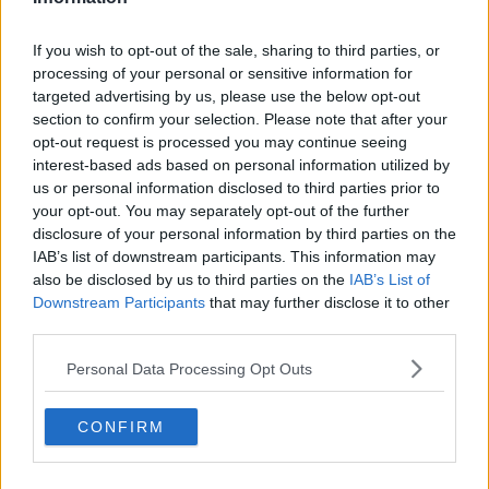
grosso dell’esercito che segue, inutile l’esplorazione di terre
incognite se la stessa idea di nuovo è divenuta impraticabile e
If you wish to opt-out of the sale, sharing to third parties, or
vana. Anche l’atteggiamento di feroce contrasto alla cultura
processing of your personal or sensitive information for
dominante è evaporato e con esso la carica di contro istituzione
targeted advertising by us, please use the below opt-out
che sostanziava tutti i movimenti dalla crisi del Romanticismo sino
section to confirm your selection. Please note that after your
alle avanguardie storiche del primo novecento.
opt-out request is processed you may continue seeing
Riccardo Ferrucci
interest-based ads based on personal information utilized by
us or personal information disclosed to third parties prior to
your opt-out. You may separately opt-out of the further
disclosure of your personal information by third parties on the
IAB’s list of downstream participants. This information may
also be disclosed by us to third parties on the
IAB’s List of
Downstream Participants
that may further disclose it to other
Se vuoi leggere le notizie principali della Toscana iscriviti alla
Newsletter QUInews - ToscanaMedia.
Arriva gratis tutti i giorni
third parties.
alle 20:00 direttamente nella tua casella di posta.
Personal Data Processing Opt Outs
Basta cliccare
QUI
Fotogallery
CONFIRM