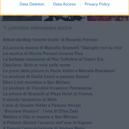
Data Deletion
Data Access
Privacy Policy
Ti potrebbe interessare anche:
Articoli dal Blog “Incontri d'arte” di Riccardo Ferrucci
A Lucca la mostra di Marcello Scarselli “Dialoghi con la città"
​La musica di Nicola Piovani incanta Pisa
​La bellezza resistente di Pier Toffoletti al Teatro Era
​Casciana: Skim in volo sulle terme
​Le porte della pittura in Paola Vallini e Marcela Bracalenti
​Le sculture di Giulia Cenci a palazzo Strozzi
​Dilvo Lotti ricordato a San Miniato
​Le sculture di Tincolini invadono Pietrasanta
La pittura di Scarselli al Plaza Hotel di Firenze
​Il mondo fantastico di Skim
​L’arte di Anselm Kiefer a Palazzo Strozzi
​“Bruciare illusioni”: l’arte di Elisa Zadi
​Waldon e Olio in mostra a San Miniato
​A Palazzo Strozzi l’incanto dell’arte di Kapoor
​A Empoli l’annunciazione di Andrea Meini