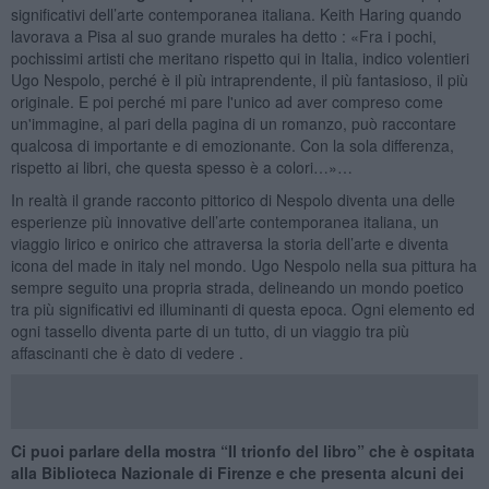
significativi dell’arte contemporanea italiana. Keith Haring quando
lavorava a Pisa al suo grande murales ha detto : «Fra i pochi,
pochissimi artisti che meritano rispetto qui in Italia, indico volentieri
Ugo Nespolo, perché è il più intraprendente, il più fantasioso, il più
originale. E poi perché mi pare l'unico ad aver compreso come
un'immagine, al pari della pagina di un romanzo, può raccontare
qualcosa di importante e di emozionante. Con la sola differenza,
rispetto ai libri, che questa spesso è a colori…»…
In realtà il grande racconto pittorico di Nespolo diventa una delle
esperienze più innovative dell’arte contemporanea italiana, un
viaggio lirico e onirico che attraversa la storia dell’arte e diventa
icona del made in italy nel mondo. Ugo Nespolo nella sua pittura ha
sempre seguito una propria strada, delineando un mondo poetico
tra più significativi ed illuminanti di questa epoca. Ogni elemento ed
ogni tassello diventa parte di un tutto, di un viaggio tra più
affascinanti che è dato di vedere .
Ci puoi parlare della mostra “Il trionfo del libro” che è ospitata
alla Biblioteca Nazionale di Firenze e che presenta alcuni dei