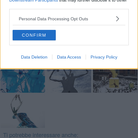
Downstream Participants
that may further disclose it to other
third parties.
Se vuoi leggere le notizie principali della Toscana iscriviti alla
Personal Data Processing Opt Outs
Newsletter QUInews - ToscanaMedia.
Arriva gratis tutti i giorni
alle 20:00 direttamente nella tua casella di posta.
CONFIRM
Basta cliccare
QUI
Fotogallery
Data Deletion
Data Access
Privacy Policy
Ti potrebbe interessare anche: