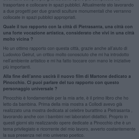
trasportare e collocare in spazi pubblici. Attualmente sto lavorando
a due progetti per due grandi sculture monumentali che verranno
collocate in spazi pubblici appropriati.
Quale il tuo rapporto con la città di Pietrasanta, una città con
una forte vocazione artistica, considerato che vivi in una città
molto vicina ?
Ho un ottimo rapporto con questa città, grazie anche all’aiuto di
Ludovico Geirut, un critico molto conosciuto che mi ha introdotto
nell’ambiente artistico e mi ha fatto toccare con mano le iniziative
più importanti.
Alla fine dell’anno uscirà il nuovo film di Martone dedicato a
Pinocchio. Ci puoi parlare del tuo rapporto con questo
personaggio universale ?
Pinocchio è fondamentale per la mia arte, è il primo libro che ho
letto da bambina. Prima della mia mostra a Collodi avevo già
realizzato una mostra dedicata al celebre burattino a Pietrasanta ,
lavorando anche con i bambini nei laboratori didattici. Proprio in
questi giorni sto realizzando opere dedicate a Pinocchio che è un
tema privilegiato e ricorrente del mio lavoro, avverto costantemente
la sua presenza nel mio universo poetico.