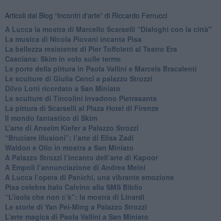
Articoli dal Blog “Incontri d'arte” di Riccardo Ferrucci
A Lucca la mostra di Marcello Scarselli “Dialoghi con la città"
​La musica di Nicola Piovani incanta Pisa
​La bellezza resistente di Pier Toffoletti al Teatro Era
​Casciana: Skim in volo sulle terme
​Le porte della pittura in Paola Vallini e Marcela Bracalenti
​Le sculture di Giulia Cenci a palazzo Strozzi
​Dilvo Lotti ricordato a San Miniato
​Le sculture di Tincolini invadono Pietrasanta
La pittura di Scarselli al Plaza Hotel di Firenze
​Il mondo fantastico di Skim
​L’arte di Anselm Kiefer a Palazzo Strozzi
​“Bruciare illusioni”: l’arte di Elisa Zadi
​Waldon e Olio in mostra a San Miniato
​A Palazzo Strozzi l’incanto dell’arte di Kapoor
​A Empoli l’annunciazione di Andrea Meini
A Lucca l’opera di Panichi, una vibrante emozione
Pisa celebra Italo Calvino alla SMS Biblio
“L’isola che non c’è”: la mostra di Linardi
​Le storie di Yan Pei-Ming a Palazzo Strozzi
​L’arte magica di Paola Vallini a San Miniato