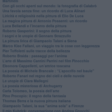
Martinelli
​Con gli occhi aperti sul mondo: la fotografia di Calabrò
Una favola senza fine: un ricordo di Luca Alinari
Liricità e religiosità nella pittura di Elio De Luca
La magica pittura di Antonio Possenti: un ricordo
Luca Bellandi e l’incanto della pittura
​Roberto Gasperini: il sogno della pittura
I sogni e le utopie di Gennaro Strazzullo
La pittura lirica di Giampaolo Talani a Siena
​Marco Klee Fallani, un viaggio tra le cose con leggerezza
​Pier Toffoletti sulle tracce della bellezza
​Roberto Braida : passaggi per l’anima
​L’arte di Massimo Cantini Parrini nel film Pinocchio
Eleonora Cappelletti, un’attrice toscana
​La poesia di Michele Brancale : “L’apocrifo nel baule"
Roberto Fanari nel regno dei cieli e delle nuvole
Le utopie di Clara Mallegni
​La poesia misteriosa di Atchugarry
Carla Tolomeo, la poesia dell’arte
Pino Procopio: il regno della fantasia
Thomas Berra e la nuova pittura italiana
Giampaolo Talani, la sua "anima sola" a Firenze
Il mio Kubrick: conversazione con Andrea Gnocchi