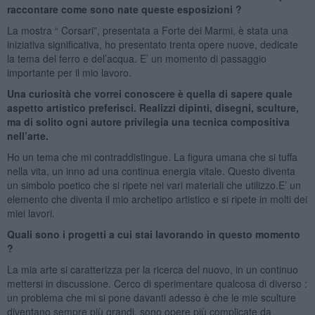
raccontare come sono nate queste esposizioni ?
La mostra “ Corsari”, presentata a Forte dei Marmi, è stata una
iniziativa significativa, ho presentato trenta opere nuove, dedicate
la tema del ferro e del’acqua. E’ un momento di passaggio
importante per il mio lavoro.
Una curiosità che vorrei conoscere è quella di sapere quale
aspetto artistico preferisci. Realizzi dipinti, disegni, sculture,
ma di solito ogni autore privilegia una tecnica compositiva
nell’arte.
Ho un tema che mi contraddistingue. La figura umana che si tuffa
nella vita, un inno ad una continua energia vitale. Questo diventa
un simbolo poetico che si ripete nei vari materiali che utilizzo.E’ un
elemento che diventa il mio archetipo artistico e si ripete in molti dei
miei lavori.
Quali sono i progetti a cui stai lavorando in questo momento
?
La mia arte si caratterizza per la ricerca del nuovo, in un continuo
mettersi in discussione. Cerco di sperimentare qualcosa di diverso :
un problema che mi si pone davanti adesso è che le mie sculture
diventano sempre più grandi, sono opere più complicate da