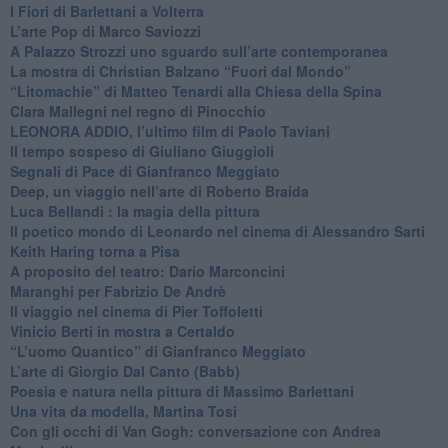
​I Fiori di Barlettani a Volterra
​L’arte Pop di Marco Saviozzi
​A Palazzo Strozzi uno sguardo sull’arte contemporanea
La mostra di Christian Balzano “Fuori dal Mondo”
​“Litomachie” di Matteo Tenardi alla Chiesa della Spina
​Clara Mallegni nel regno di Pinocchio
​LEONORA ADDIO, l’ultimo film di Paolo Taviani
Il tempo sospeso di Giuliano Giuggioli
Segnali di Pace di Gianfranco Meggiato
​Deep, un viaggio nell’arte di Roberto Braida
​Luca Bellandi : la magia della pittura
​Il poetico mondo di Leonardo nel cinema di Alessandro Sarti
​Keith Haring torna a Pisa
​A proposito del teatro: Dario Marconcini
Maranghi per Fabrizio De Andrè
​Il viaggio nel cinema di Pier Toffoletti
Vinicio Berti in mostra a Certaldo
“L’uomo Quantico” di Gianfranco Meggiato
​L’arte di Giorgio Dal Canto (Babb)
Poesia e natura nella pittura di Massimo Barlettani
Una vita da modella, Martina Tosi
​Con gli occhi di Van Gogh: conversazione con Andrea