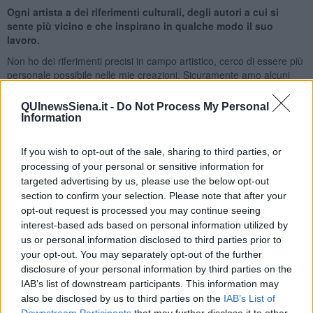
Ogni artista a dei riferimenti culturali, degli autori a cui si
sente più vicino e che inspirano in qualche modo il suo
lavoro.
Non ho dei riferimenti precisi in campo artistico, cerco di essere più
personale possibile nelle mie creazioni. Sicuramente amo alcuni
autori come Emilio Greco o Vedova, ma quando realizzo una mia
opera non guardo nessuno, cerco di trovare una mia strada.
QUInewsSiena.it -
Do Not Process My Personal
Adesso sto recitando, come protagonista, in un film e questa
Information
esperienza è molto importante per il mio sviluppo artistico
complessivo.
If you wish to opt-out of the sale, sharing to third parties, or
Cosa influenza la tua arte ?
processing of your personal or sensitive information for
targeted advertising by us, please use the below opt-out
Niente influenza la mia espressività artistica a parte i miei umori. La
section to confirm your selection. Please note that after your
mia è un’arte vissuta a tutto tondo, sento di appartenere alla
opt-out request is processed you may continue seeing
poetica di riferimento, ma non solo. La costante della mia ricerca,
interest-based ads based on personal information utilized by
spazia dal figurativo all’astrazione con molti simboli costantemente
us or personal information disclosed to third parties prior to
presenti.
your opt-out. You may separately opt-out of the further
Riccardo Ferrucci
disclosure of your personal information by third parties on the
IAB’s list of downstream participants. This information may
also be disclosed by us to third parties on the
IAB’s List of