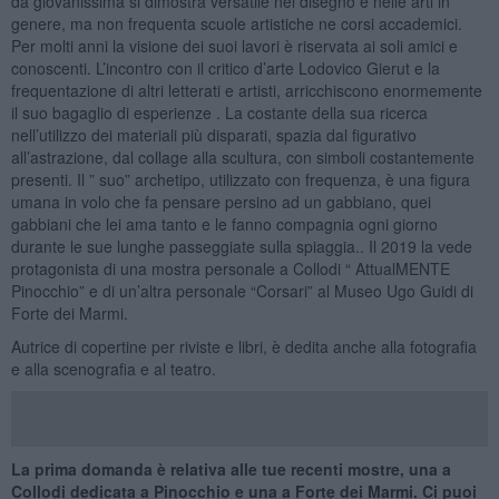
da giovanissima si dimostra versatile nel disegno e nelle arti in
genere, ma non frequenta scuole artistiche ne corsi accademici.
Per molti anni la visione dei suoi lavori è riservata ai soli amici e
conoscenti. L’incontro con il critico d’arte Lodovico Gierut e la
frequentazione di altri letterati e artisti, arricchiscono enormemente
il suo bagaglio di esperienze . La costante della sua ricerca
nell’utilizzo dei materiali più disparati, spazia dal figurativo
all’astrazione, dal collage alla scultura, con simboli costantemente
presenti. Il ” suo” archetipo, utilizzato con frequenza, è una figura
umana in volo che fa pensare persino ad un gabbiano, quei
gabbiani che lei ama tanto e le fanno compagnia ogni giorno
durante le sue lunghe passeggiate sulla spiaggia.. Il 2019 la vede
protagonista di una mostra personale a Collodi “ AttualMENTE
Pinocchio” e di un’altra personale “Corsari” al Museo Ugo Guidi di
Forte dei Marmi.
Autrice di copertine per riviste e libri, è dedita anche alla fotografia
e alla scenografia e al teatro.
La prima domanda è relativa alle tue recenti mostre, una a
Collodi dedicata a Pinocchio e una a Forte dei Marmi. Ci puoi