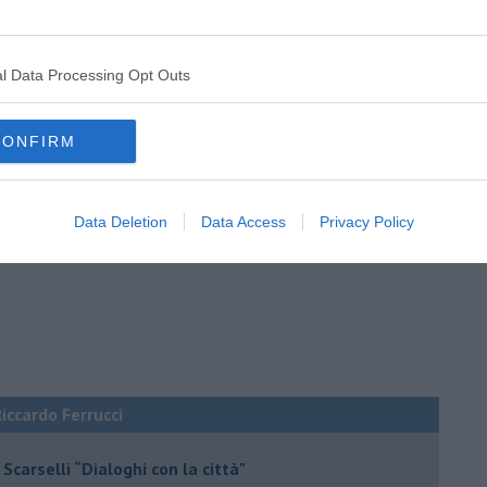
l Data Processing Opt Outs
CONFIRM
Data Deletion
Data Access
Privacy Policy
Riccardo Ferrucci
Scarselli “Dialoghi con la città"