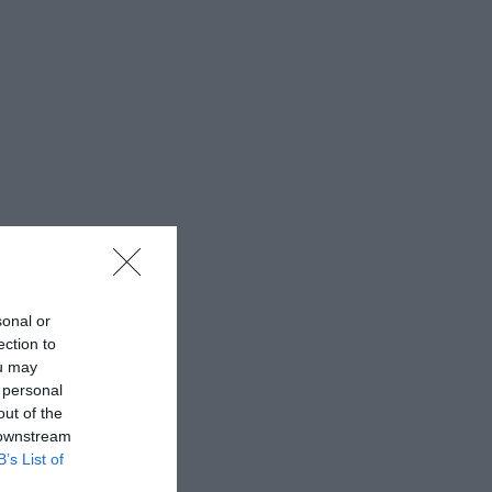
sonal or
ection to
ou may
 personal
out of the
 downstream
B’s List of