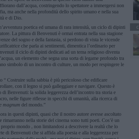
 affiorano dall’acqua, costringendo lo spettatore a immergersi non
rafia, ma anche nella profondità dello spirito umano e nella sua
tà e di Dio.
’avventura poetica ed umana di rara intensità, un ciclo di dipinti
C
atore. La pittura di Benvenuti è ormai entrata nella sua stagione
nze del sogno e della fantasia, si perdono di vista le vicende
ificatrice che parla ai sentimenti, dimentica l’ordinario per
nvenuti il ciclo di dipinti dedicati ad un tema religioso diventa
ll’acqua, un elemento che segna una sorta di legame profondo tra
ano simbolo di un incontro di culture, un modo per respingere le
o “ Costruire sulla sabbia è più pericoloso che edificare
rollare, con il legno si può galleggiare e navigare. Questo è
di Benvenuti: la solida leggerezza dell’incontro tra storia e
acro, nelle figure riflesse in specchi di umanità, alla ricerca di
e magnum
del mondo.”
ora in questi dipinti, quasi che il nostro autore avesse ascoltato
e rimarranno nella storie del cinema sono tutti poeti. Cos’è un
proprio mondo , non limitandosi a descrivere la realtà che lo
te di Benvenuti che si affida alla poesia e alla leggerezza per
do partendo dalla realtà , ma poi si dirige, con lievità, verso i