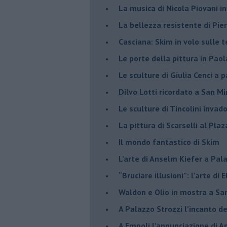
​La musica di Nicola Piovani i
​La bellezza resistente di Pie
​Casciana: Skim in volo sulle 
​Le porte della pittura in Pao
​Le sculture di Giulia Cenci a 
​Dilvo Lotti ricordato a San M
​Le sculture di Tincolini inva
La pittura di Scarselli al Plaz
​Il mondo fantastico di Skim
​L’arte di Anselm Kiefer a Pal
​“Bruciare illusioni”: l’arte di 
​Waldon e Olio in mostra a Sa
​A Palazzo Strozzi l’incanto d
​A Empoli l’annunciazione di 