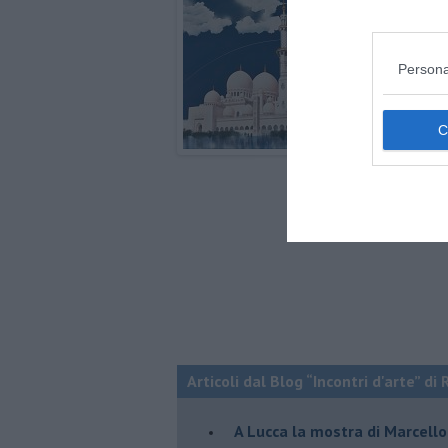
Persona
Articoli dal Blog “Incontri d'arte” di 
A Lucca la mostra di Marcello 