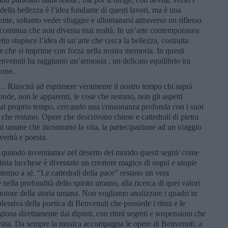
o della bellezza è l’idea fondante di questi lavori, ma è una
te, soltanto veder sfuggire e allontanarsi attraverso un riflesso
 continua che non diventa mai realtà. In un’arte contemporanea
to stupisce l’idea di un’arte che cerca la bellezza, costruita
e che si imprime con forza nella nostra memoria. In questi
 Benvenuti ha raggiunto un’armonia , un delicato equilibrio tra
ione.
 … Riuscirà ad esprimere veramente il nostro tempo chi saprà
fonde, non le apparenti, le cose che restano, non gli aspetti
e al proprio tempo, cercando una consonanza profonda con i suoi
i che restano. Opere che descrivono chiese e cattedrali di pietra
i umane che incontrano la vita, la partecipazione ad un viaggio
verità e poesia.
, quando inventiamo/ nel deserto del mondo questi segni/ come
tista lucchese è diventato un creatore magico di sogni e utopie
ntorno a sé. “Le cattedrali della pace” restano un vera
 nella profondità dello spirito umano, alla ricerca di quei valori
motore della storia umana. Non vogliamo analizzare i quadri in
essiva della poetica di Benvenuti che possiede i ritmi e le
iona direttamente dai dipinti, con ritmi segreti e sospensioni che
evata. Da sempre la musica accompagna le opere di Benvenuti, a