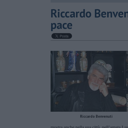
​Riccardo Benven
pace
Riccardo Benvenuti
mostra anche nella sua città, nell’amata L