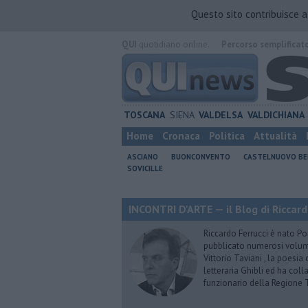
Questo sito contribuisce 
QUI
quotidiano online.
Percorso semplificat
TOSCANA
SIENA
VALDELSA
VALDICHIANA
Home
Cronaca
Politica
Attualità
ASCIANO
BUONCONVENTO
CASTELNUOVO B
SOVICILLE
INCONTRI D'ARTE — il Blog di Riccard
Riccardo Ferrucci è nato Pon
pubblicato numerosi volumi 
Vittorio Taviani , la poesia
letteraria Ghibli ed ha col
funzionario della Regione 