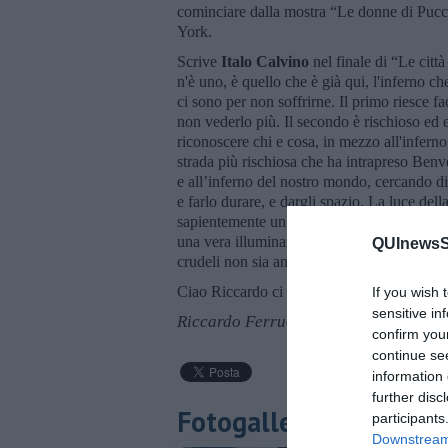
cominciare dalla mostra “Le donne di Pucc
York.
Scrive
Italo Calvino
nel finale di “Le città
n'è uno, è quello che è già qui, l'inferno 
ci sono per non soffrirne. Il primo riesce fa
non vederlo più. Il secondo è rischioso ed 
riconoscere chi e cosa, in mezzo all'inferno,
strada più rischiosa che ha intrapreso Benv
e all’inferno del nostro mondo, cercando di
e farlo durare, e dargli spazio. La luce del
sapientemente un luogo di vita e verità, c
una vera illuminazione. Noi spettatori rest
QUInewsSi
crudeli non sia ancora conclusa.
Ciao Riccardo ci manca già il tuo sorriso e l
If you wish 
sensitive in
Riccardo Ferrucci
confirm you
continue se
information 
further disc
Fotogallery
participants
Downstream 