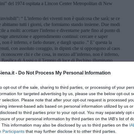
ini” del 1974 ospitata a Lincon Center Metropolitan di New
 invisibili”: “ L'inferno dei viventi non è qualcosa che sarà; se ce
che abitiamo tutti i giorni, che formiamo stando insieme. Due modi
cile a molti: accettare l'inferno e diventarne parte fino al punto di
esige attenzione e apprendimento continui: cercare e saper
 non è inferno, e farlo durare, e dargli spazio .” E’ questa la
enuti, con assoluto coraggio, in dipinti che si oppongono al caos
 riconoscere chi e che cosa, in mezzo all’inferno, non è inferno,
la Basilica di Assisi o il Tempio di luce di Pechino illuminano
he supera il caos contemporaneo per trovare una nuova armonia,
iamo in questo luogo magico, convinti che l’epoca dei miracoli
ena.it -
Do Not Process My Personal Information
a tua arte.
to opt-out of the sale, sharing to third parties, or processing of your per
formation for targeted advertising by us, please use the below opt-out s
r selection. Please note that after your opt-out request is processed y
eing interest-based ads based on personal information utilized by us or
disclosed to third parties prior to your opt-out. You may separately opt-
losure of your personal information by third parties on the IAB’s list of
. This information may also be disclosed by us to third parties on the
IA
Participants
that may further disclose it to other third parties.