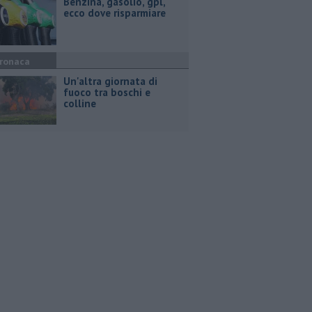
​Benzina, gasolio, gpl,
ecco dove risparmiare
ronaca
Un'altra giornata di
fuoco tra boschi e
colline