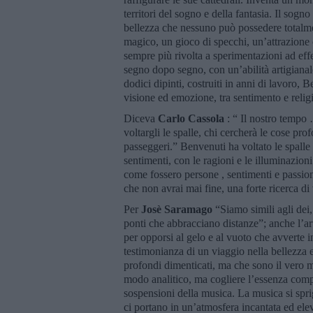
territori del sogno e della fantasia. Il sogn
bellezza che nessuno può possedere totalmen
magico, un gioco di specchi, un’attrazione
sempre più rivolta a sperimentazioni ad effet
segno dopo segno, con un’abilità artigianal
dodici dipinti, costruiti in anni di lavoro,
visione ed emozione, tra sentimento e relig
Diceva
Carlo Cassola
: “ Il nostro tempo
voltargli le spalle, chi cercherà le cose pro
passeggeri.” Benvenuti ha voltato le spall
sentimenti, con le ragioni e le illuminazion
come fossero persone , sentimenti e passion
che non avrai mai fine, una forte ricerca di 
Per
Josè Saramago
“Siamo simili agli dei
ponti che abbracciano distanze”; anche l’ar
per opporsi al gelo e al vuoto che avverte i
testimonianza di un viaggio nella bellezza e
profondi dimenticati, ma che sono il vero 
modo analitico, ma cogliere l’essenza compl
sospensioni della musica. La musica si sprig
ci portano in un’atmosfera incantata ed el