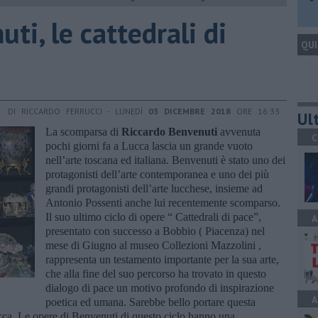
uti, le cattedrali di
QUI
DI RICCARDO FERRUCCI - LUNEDÌ
03 DICEMBRE 2018
ORE 16:33
Ult
La scomparsa di
Riccardo Benvenuti
avvenuta
C
pochi giorni fa a Lucca lascia un grande vuoto
nell’arte toscana ed italiana. Benvenuti è stato uno dei
protagonisti dell’arte contemporanea e uno dei più
grandi protagonisti dell’arte lucchese, insieme ad
Antonio Possenti anche lui recentemente scomparso.
Il suo ultimo ciclo di opere “ Cattedrali di pace”,
A
presentato con successo a Bobbio ( Piacenza) nel
mese di Giugno al museo Collezioni Mazzolini ,
rappresenta un testamento importante per la sua arte,
che alla fine del suo percorso ha trovato in questo
dialogo di pace un motivo profondo di inspirazione
A
poetica ed umana. Sarebbe bello portare questa
ucca. Le opere di Benvenuti di questo ciclo hanno una