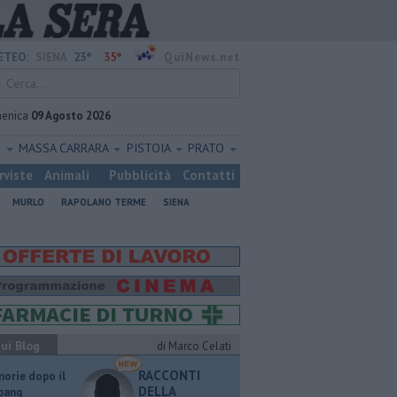
23°
35°
ETEO:
SIENA
QuiNews.net
enica
09 Agosto 2026
O
MASSA CARRARA
PISTOIA
PRATO
rviste
Animali
Pubblicità
Contatti
MURLO
RAPOLANO TERME
SIENA
ui Blog
di Marco Celati
RACCONTI
orie dopo il
DELLA
 bang