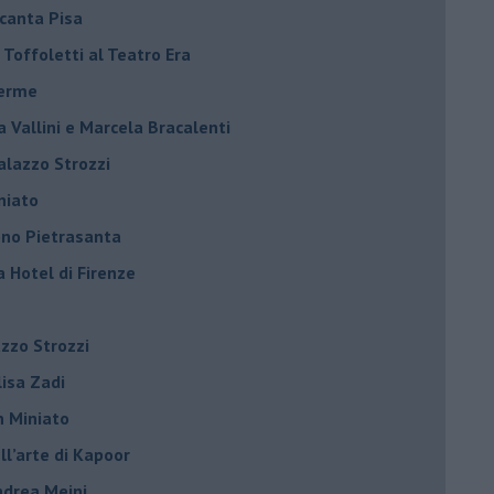
ncanta Pisa
r Toffoletti al Teatro Era
terme
la Vallini e Marcela Bracalenti
palazzo Strozzi
iniato
dono Pietrasanta
a Hotel di Firenze
azzo Strozzi
Elisa Zadi
n Miniato
ell’arte di Kapoor
Andrea Meini