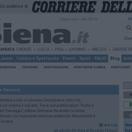
alla audience di
o
Aggiornato alle 08:10
M
Dom
AMIATA
FIRENZE
LUCCA
PISA
LIVORNO
AREZZO
GROSSET
Lavoro
Cultura e Spettacolo
Eventi
Sport
PALIO
Blog
Inte
ERARDENGA
CHIUSDINO
MONTERIGGIONI
MONTERONI D'ARBIA
MONTICIANO
o Ferrucci
tedera e vive a Calcinaia. Giornalista e critico ha
sul cinema e sull’arte. Tra le sue pubblicazioni “Paolo e
 del Paesaggio”, editore Gremese. Ha diretto la rivista
Q
laborato con importanti istituzioni pubbliche. Attualmente è
Toscana.
Vedi tutti
Mem
gli articoli del blog di Riccardo Ferrucci
big