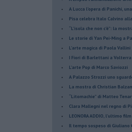
A Lucca l’opera di Panichi, u
Pisa celebra Italo Calvino all
“L’isola che non c’è”: la mostr
​Le storie di Yan Pei-Ming a P
​L’arte magica di Paola Vallin
​I Fiori di Barlettani a Volterra
​L’arte Pop di Marco Saviozzi
​A Palazzo Strozzi uno sguar
La mostra di Christian Balza
​“Litomachie” di Matteo Tenar
​Clara Mallegni nel regno di P
​LEONORA ADDIO, l’ultimo film
Il tempo sospeso di Giuliano 