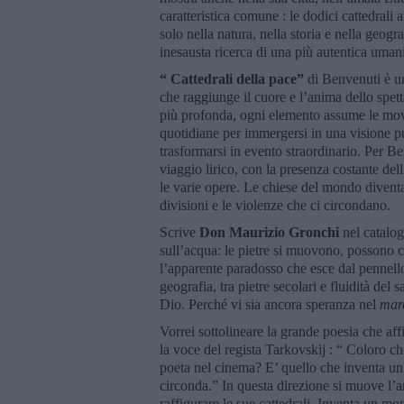
caratteristica comune : le dodici cattedrali
solo nella natura, nella storia e nella geog
inesausta ricerca di una più autentica umani
“ Cattedrali della pace”
di Benvenuti è un
che raggiunge il cuore e l’anima dello spett
più profonda, ogni elemento assume le move
quotidiane per immergersi in una visione pur
trasformarsi in evento straordinario. Per Be
viaggio lirico, con la presenza costante de
le varie opere. Le chiese del mondo divent
divisioni e le violenze che ci circondano.
Scrive
Don Maurizio Gronchi
nel catalog
sull’acqua: le pietre si muovono, possono c
l’apparente paradosso che esce dal pennello 
geografia, tra pietre secolari e fluidità del s
Dio. Perché vi sia ancora speranza nel
mar
Vorrei sottolineare la grande poesia che affi
la voce del regista Tarkovskij : “ Coloro ch
poeta nel cinema? E’ quello che inventa un 
circonda.” In questa direzione si muove l’ar
raffigurare le sue cattedrali. Inventa un mon