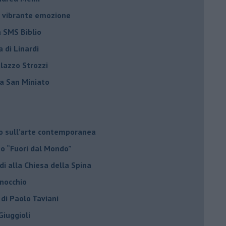
na vibrante emozione
a SMS Biblio
a di Linardi
alazzo Strozzi
i a San Miniato
do sull’arte contemporanea
no “Fuori dal Mondo”
di alla Chiesa della Spina
inocchio
 di Paolo Taviani
Giuggioli