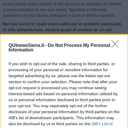
questi grandi autori classici. Il mio lavoro è un tentativo di mettere
in comunicazione le mie due anime, figurativo e informale
convivono nel mio lavoro, dialogano e sono in stretto rapporto.
Nei tuoi lavori le opere sono collocate in ambienti particolari,
in ville abbandonate, sembra quasi di trovarsi su un set
cinematografico.
La colpa o il merito va attribuita ad un mio amico che mi ha portato
QUInewsSiena.it -
Do Not Process My Personal
in fabbriche dismesse o in ville abbandonate, dove comunque si
Information
avverte ancora l’emozione di chi ci viveva dentro. La collocazione
particolare di queste opere ha creato come un valore aggiunto e ha
If you wish to opt-out of the sale, sharing to third parties, or
dato più profondità al mio lavoro attuale.
processing of your personal or sensitive information for
Quando si parla con un’artista viene naturale chiedere
targeted advertising by us, please use the below opt-out
qualche anticipazione sui tuoi lavori futuri, su progetti a cui
section to confirm your selection. Please note that after your
stai pensando.
opt-out request is processed you may continue seeing
interest-based ads based on personal information utilized by
Il mio lavoro subisce naturalmente un evoluzione e i quadri di
Face
us or personal information disclosed to third parties prior to
splash
di adesso sono cambiati rispetto all’inizio, anche il ciclo di
your opt-out. You may separately opt-out of the further
Fearless
è come una deviazione dal percorso principale che però
mi porta molte suggestioni: quando vedo un personaggio femminile
disclosure of your personal information by third parties on the
che mi attrae penso ad un suo ritratto da fare in futuro. Un ‘altra
IAB’s list of downstream participants. This information may
idea che mi intriga è quella di realizzare una serie di volti femminili
also be disclosed by us to third parties on the
IAB’s List of