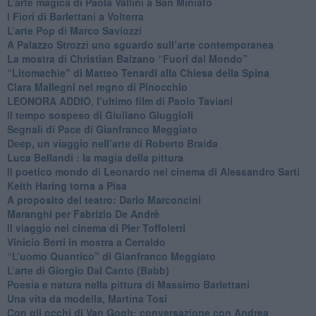
​L’arte magica di Paola Vallini a San Miniato
​I Fiori di Barlettani a Volterra
​L’arte Pop di Marco Saviozzi
​A Palazzo Strozzi uno sguardo sull’arte contemporanea
La mostra di Christian Balzano “Fuori dal Mondo”
​“Litomachie” di Matteo Tenardi alla Chiesa della Spina
​Clara Mallegni nel regno di Pinocchio
​LEONORA ADDIO, l’ultimo film di Paolo Taviani
Il tempo sospeso di Giuliano Giuggioli
Segnali di Pace di Gianfranco Meggiato
​Deep, un viaggio nell’arte di Roberto Braida
​Luca Bellandi : la magia della pittura
​Il poetico mondo di Leonardo nel cinema di Alessandro Sarti
​Keith Haring torna a Pisa
​A proposito del teatro: Dario Marconcini
Maranghi per Fabrizio De Andrè
​Il viaggio nel cinema di Pier Toffoletti
Vinicio Berti in mostra a Certaldo
“L’uomo Quantico” di Gianfranco Meggiato
​L’arte di Giorgio Dal Canto (Babb)
Poesia e natura nella pittura di Massimo Barlettani
Una vita da modella, Martina Tosi
​Con gli occhi di Van Gogh: conversazione con Andrea