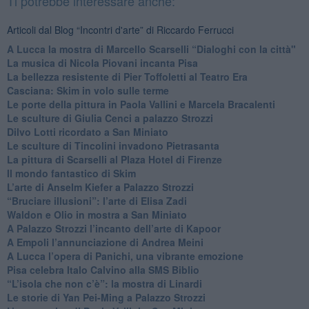
Ti potrebbe interessare anche:
Articoli dal Blog “Incontri d'arte” di Riccardo Ferrucci
A Lucca la mostra di Marcello Scarselli “Dialoghi con la città"
​La musica di Nicola Piovani incanta Pisa
​La bellezza resistente di Pier Toffoletti al Teatro Era
​Casciana: Skim in volo sulle terme
​Le porte della pittura in Paola Vallini e Marcela Bracalenti
​Le sculture di Giulia Cenci a palazzo Strozzi
​Dilvo Lotti ricordato a San Miniato
​Le sculture di Tincolini invadono Pietrasanta
La pittura di Scarselli al Plaza Hotel di Firenze
​Il mondo fantastico di Skim
​L’arte di Anselm Kiefer a Palazzo Strozzi
​“Bruciare illusioni”: l’arte di Elisa Zadi
​Waldon e Olio in mostra a San Miniato
​A Palazzo Strozzi l’incanto dell’arte di Kapoor
​A Empoli l’annunciazione di Andrea Meini
A Lucca l’opera di Panichi, una vibrante emozione
Pisa celebra Italo Calvino alla SMS Biblio
“L’isola che non c’è”: la mostra di Linardi
​Le storie di Yan Pei-Ming a Palazzo Strozzi