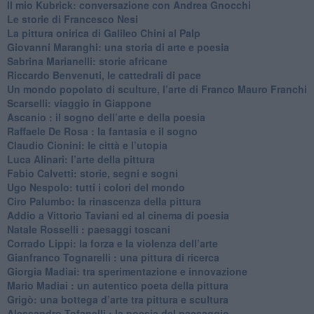
Il mio Kubrick: conversazione con Andrea Gnocchi
Le storie di Francesco Nesi
​La pittura onirica di Galileo Chini al Palp
​Giovanni Maranghi: una storia di arte e poesia
Sabrina Marianelli: storie africane
​Riccardo Benvenuti, le cattedrali di pace
​Un mondo popolato di sculture, l’arte di Franco Mauro Franchi
​Scarselli: viaggio in Giappone
​Ascanio : il sogno dell’arte e della poesia
Raffaele De Rosa : la fantasia e il sogno
​Claudio Cionini: le città e l’utopia
Luca Alinari: l’arte della pittura
​Fabio Calvetti: storie, segni e sogni
Ugo Nespolo: tutti i colori del mondo
​Ciro Palumbo: la rinascenza della pittura
​Addio a Vittorio Taviani ed al cinema di poesia
​Natale Rosselli : paesaggi toscani
​Corrado Lippi: la forza e la violenza dell’arte
Gianfranco Tognarelli : una pittura di ricerca
Giorgia Madiai: tra sperimentazione e innovazione
Mario Madiai : un autentico poeta della pittura
Grigò: una bottega d’arte tra pittura e scultura
Alessandro Tofanelli : la poesia del paesaggio