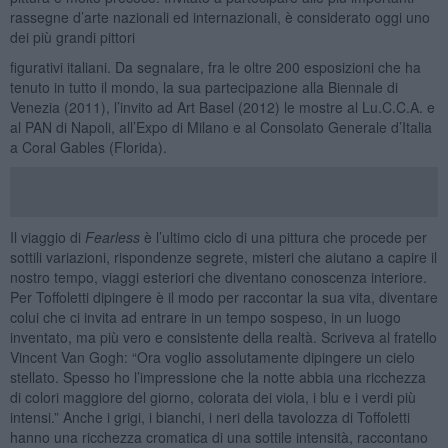
rassegne d’arte nazionali ed internazionali, è considerato oggi uno
dei più grandi pittori
figurativi italiani. Da segnalare, fra le oltre 200 esposizioni che ha
tenuto in tutto il mondo, la sua partecipazione alla Biennale di
Venezia (2011), l’invito ad Art Basel (2012) le mostre al Lu.C.C.A. e
al PAN di Napoli, all’Expo di Milano e al Consolato Generale d’Italia
a Coral Gables (Florida).
Il viaggio di
Fearless
è l’ultimo ciclo di una pittura che procede per
sottili variazioni, rispondenze segrete, misteri che aiutano a capire il
nostro tempo, viaggi esteriori che diventano conoscenza interiore.
Per Toffoletti dipingere è il modo per raccontar la sua vita, diventare
colui che ci invita ad entrare in un tempo sospeso, in un luogo
inventato, ma più vero e consistente della realtà. Scriveva al fratello
Vincent Van Gogh: “Ora voglio assolutamente dipingere un cielo
stellato. Spesso ho l’impressione che la notte abbia una ricchezza
di colori maggiore del giorno, colorata dei viola, i blu e i verdi più
intensi.” Anche i grigi, i bianchi, i neri della tavolozza di Toffoletti
hanno una ricchezza cromatica di una sottile intensità, raccontano