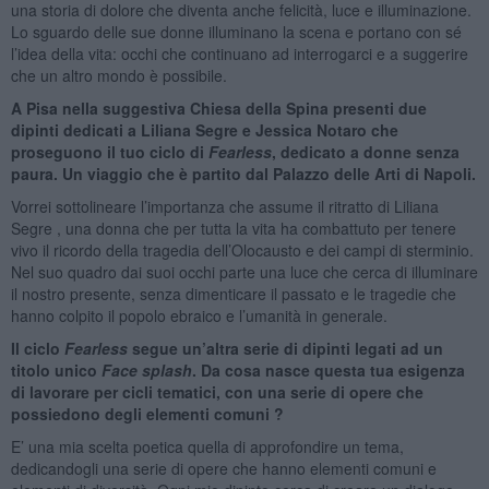
una storia di dolore che diventa anche felicità, luce e illuminazione.
Lo sguardo delle sue donne illuminano la scena e portano con sé
l’idea della vita: occhi che continuano ad interrogarci e a suggerire
che un altro mondo è possibile.
A Pisa nella suggestiva Chiesa della Spina presenti due
dipinti dedicati a Liliana Segre e Jessica Notaro che
proseguono il tuo ciclo di
Fearless
, dedicato a donne senza
paura. Un viaggio che è partito dal Palazzo delle Arti di Napoli.
Vorrei sottolineare l’importanza che assume il ritratto di Liliana
Segre , una donna che per tutta la vita ha combattuto per tenere
vivo il ricordo della tragedia dell’Olocausto e dei campi di sterminio.
Nel suo quadro dai suoi occhi parte una luce che cerca di illuminare
il nostro presente, senza dimenticare il passato e le tragedie che
hanno colpito il popolo ebraico e l’umanità in generale.
Il ciclo
Fearless
segue un’altra serie di dipinti legati ad un
titolo unico
Face splash
. Da cosa nasce questa tua esigenza
di lavorare per cicli tematici, con una serie di opere che
possiedono degli elementi comuni ?
E’ una mia scelta poetica quella di approfondire un tema,
dedicandogli una serie di opere che hanno elementi comuni e