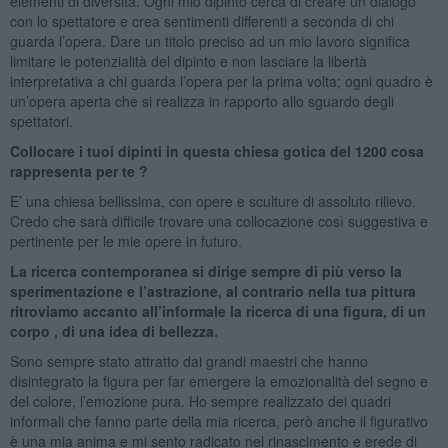
elementi di diversità. Ogni mio dipinto cerca di creare un dialogo
con lo spettatore e crea sentimenti differenti a seconda di chi
guarda l’opera. Dare un titolo preciso ad un mio lavoro significa
limitare le potenzialità del dipinto e non lasciare la libertà
interpretativa a chi guarda l’opera per la prima volta; ogni quadro è
un’opera aperta che si realizza in rapporto allo sguardo degli
spettatori.
Collocare i tuoi dipinti in questa chiesa gotica del 1200 cosa
rappresenta per te ?
E’ una chiesa bellissima, con opere e sculture di assoluto rilievo.
Credo che sarà difficile trovare una collocazione così suggestiva e
pertinente per le mie opere in futuro.
La ricerca contemporanea si dirige sempre di più verso la
sperimentazione e l’astrazione, al contrario nella tua pittura
ritroviamo accanto all’informale la ricerca di una figura, di un
corpo , di una idea di bellezza.
Sono sempre stato attratto dai grandi maestri che hanno
disintegrato la figura per far emergere la emozionalità del segno e
del colore, l’emozione pura. Ho sempre realizzato dei quadri
informali che fanno parte della mia ricerca, però anche il figurativo
è una mia anima e mi sento radicato nel rinascimento e erede di