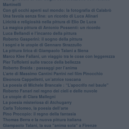
Martinelli
​Con gli occhi aperti sul mondo: la fotografia di Calabrò
Una favola senza fine: un ricordo di Luca Alinari
Liricità e religiosità nella pittura di Elio De Luca
La magica pittura di Antonio Possenti: un ricordo
Luca Bellandi e l’incanto della pittura
​Roberto Gasperini: il sogno della pittura
I sogni e le utopie di Gennaro Strazzullo
La pittura lirica di Giampaolo Talani a Siena
​Marco Klee Fallani, un viaggio tra le cose con leggerezza
​Pier Toffoletti sulle tracce della bellezza
​Roberto Braida : passaggi per l’anima
​L’arte di Massimo Cantini Parrini nel film Pinocchio
Eleonora Cappelletti, un’attrice toscana
​La poesia di Michele Brancale : “L’apocrifo nel baule"
Roberto Fanari nel regno dei cieli e delle nuvole
Le utopie di Clara Mallegni
​La poesia misteriosa di Atchugarry
Carla Tolomeo, la poesia dell’arte
Pino Procopio: il regno della fantasia
Thomas Berra e la nuova pittura italiana
Giampaolo Talani, la sua "anima sola" a Firenze