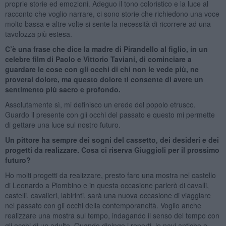
proprie storie ed emozioni. Adeguo il tono coloristico e la luce al
racconto che voglio narrare, ci sono storie che richiedono una voce
molto bassa e altre volte si sente la necessità di ricorrere ad una
tavolozza più estesa.
C’è una frase che dice la madre di Pirandello al figlio, in un
celebre film di Paolo e Vittorio Taviani, di cominciare a
guardare le cose con gli occhi di chi non le vede più, ne
proverai dolore, ma questo dolore ti consente di avere un
sentimento più sacro e profondo.
Assolutamente sì, mi definisco un erede del popolo etrusco.
Guardo il presente con gli occhi del passato e questo mi permette
di gettare una luce sul nostro futuro.
Un pittore ha sempre dei sogni del cassetto, dei desideri e dei
progetti da realizzare. Cosa ci riserva Giuggioli per il prossimo
futuro?
Ho molti progetti da realizzare, presto faro una mostra nel castello
di Leonardo a Piombino e in questa occasione parlerò di cavalli,
castelli, cavalieri, labirinti, sarà una nuova occasione di viaggiare
nel passato con gli occhi della contemporaneità. Voglio anche
realizzare una mostra sul tempo, indagando il senso del tempo con
gli occhi di un adulto. Quando dipingo i reperti, le navi antiche e