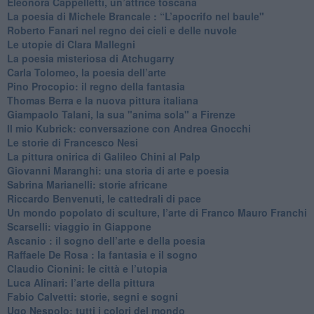
Eleonora Cappelletti, un’attrice toscana
​La poesia di Michele Brancale : “L’apocrifo nel baule"
Roberto Fanari nel regno dei cieli e delle nuvole
Le utopie di Clara Mallegni
​La poesia misteriosa di Atchugarry
Carla Tolomeo, la poesia dell’arte
Pino Procopio: il regno della fantasia
Thomas Berra e la nuova pittura italiana
Giampaolo Talani, la sua "anima sola" a Firenze
Il mio Kubrick: conversazione con Andrea Gnocchi
Le storie di Francesco Nesi
​La pittura onirica di Galileo Chini al Palp
​Giovanni Maranghi: una storia di arte e poesia
Sabrina Marianelli: storie africane
​Riccardo Benvenuti, le cattedrali di pace
​Un mondo popolato di sculture, l’arte di Franco Mauro Franchi
​Scarselli: viaggio in Giappone
​Ascanio : il sogno dell’arte e della poesia
Raffaele De Rosa : la fantasia e il sogno
​Claudio Cionini: le città e l’utopia
Luca Alinari: l’arte della pittura
​Fabio Calvetti: storie, segni e sogni
Ugo Nespolo: tutti i colori del mondo