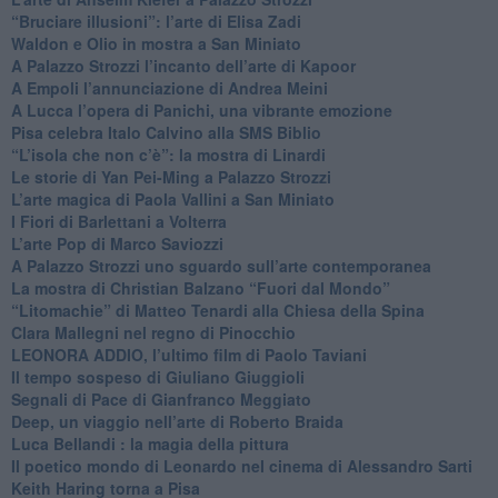
​“Bruciare illusioni”: l’arte di Elisa Zadi
​Waldon e Olio in mostra a San Miniato
​A Palazzo Strozzi l’incanto dell’arte di Kapoor
​A Empoli l’annunciazione di Andrea Meini
A Lucca l’opera di Panichi, una vibrante emozione
Pisa celebra Italo Calvino alla SMS Biblio
“L’isola che non c’è”: la mostra di Linardi
​Le storie di Yan Pei-Ming a Palazzo Strozzi
​L’arte magica di Paola Vallini a San Miniato
​I Fiori di Barlettani a Volterra
​L’arte Pop di Marco Saviozzi
​A Palazzo Strozzi uno sguardo sull’arte contemporanea
La mostra di Christian Balzano “Fuori dal Mondo”
​“Litomachie” di Matteo Tenardi alla Chiesa della Spina
​Clara Mallegni nel regno di Pinocchio
​LEONORA ADDIO, l’ultimo film di Paolo Taviani
Il tempo sospeso di Giuliano Giuggioli
Segnali di Pace di Gianfranco Meggiato
​Deep, un viaggio nell’arte di Roberto Braida
​Luca Bellandi : la magia della pittura
​Il poetico mondo di Leonardo nel cinema di Alessandro Sarti
​Keith Haring torna a Pisa