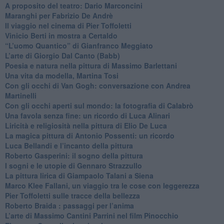
​A proposito del teatro: Dario Marconcini
Maranghi per Fabrizio De Andrè
​Il viaggio nel cinema di Pier Toffoletti
Vinicio Berti in mostra a Certaldo
“L’uomo Quantico” di Gianfranco Meggiato
​L’arte di Giorgio Dal Canto (Babb)
Poesia e natura nella pittura di Massimo Barlettani
Una vita da modella, Martina Tosi
​Con gli occhi di Van Gogh: conversazione con Andrea
Martinelli
​Con gli occhi aperti sul mondo: la fotografia di Calabrò
Una favola senza fine: un ricordo di Luca Alinari
Liricità e religiosità nella pittura di Elio De Luca
La magica pittura di Antonio Possenti: un ricordo
Luca Bellandi e l’incanto della pittura
​Roberto Gasperini: il sogno della pittura
I sogni e le utopie di Gennaro Strazzullo
La pittura lirica di Giampaolo Talani a Siena
​Marco Klee Fallani, un viaggio tra le cose con leggerezza
​Pier Toffoletti sulle tracce della bellezza
​Roberto Braida : passaggi per l’anima
​L’arte di Massimo Cantini Parrini nel film Pinocchio