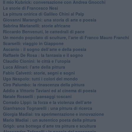
Il mio Kubrick: conversazione con Andrea Gnocchi
Le storie di Francesco Nesi
​La pittura onirica di Galileo Chini al Palp
​Giovanni Maranghi: una storia di arte e poesia
Sabrina Marianelli: storie africane
​Riccardo Benvenuti, le cattedrali di pace
​Un mondo popolato di sculture, l’arte di Franco Mauro Franchi
​Scarselli: viaggio in Giappone
​Ascanio : il sogno dell’arte e della poesia
Raffaele De Rosa : la fantasia e il sogno
​Claudio Cionini: le città e l’utopia
Luca Alinari: l’arte della pittura
​Fabio Calvetti: storie, segni e sogni
Ugo Nespolo: tutti i colori del mondo
​Ciro Palumbo: la rinascenza della pittura
​Addio a Vittorio Taviani ed al cinema di poesia
​Natale Rosselli : paesaggi toscani
​Corrado Lippi: la forza e la violenza dell’arte
Gianfranco Tognarelli : una pittura di ricerca
Giorgia Madiai: tra sperimentazione e innovazione
Mario Madiai : un autentico poeta della pittura
Grigò: una bottega d’arte tra pittura e scultura
Alessandro Tofanelli : la poesia del paesaggio