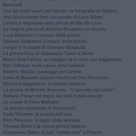
Martinelli
​Con gli occhi aperti sul mondo: la fotografia di Calabrò
Una favola senza fine: un ricordo di Luca Alinari
Liricità e religiosità nella pittura di Elio De Luca
La magica pittura di Antonio Possenti: un ricordo
Luca Bellandi e l’incanto della pittura
​Roberto Gasperini: il sogno della pittura
I sogni e le utopie di Gennaro Strazzullo
La pittura lirica di Giampaolo Talani a Siena
​Marco Klee Fallani, un viaggio tra le cose con leggerezza
​Pier Toffoletti sulle tracce della bellezza
​Roberto Braida : passaggi per l’anima
​L’arte di Massimo Cantini Parrini nel film Pinocchio
Eleonora Cappelletti, un’attrice toscana
​La poesia di Michele Brancale : “L’apocrifo nel baule"
Roberto Fanari nel regno dei cieli e delle nuvole
Le utopie di Clara Mallegni
​La poesia misteriosa di Atchugarry
Carla Tolomeo, la poesia dell’arte
Pino Procopio: il regno della fantasia
Thomas Berra e la nuova pittura italiana
Giampaolo Talani, la sua "anima sola" a Firenze