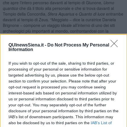
che apre l’intero percorso davanti al tempio di Giunone,
Uomo
quantico
che dà il titolo alla personale e che si trova davanti al
Tempio della Concordia,
Sfera Aquarius
e
Quanto di luce
entrambe
davanti al tempio di Zeus. “Meggiato – dice la curatrice Daniela
Brignone – compone un viaggio ideale all’interno di uno dei siti
archeologici più importanti al mondo, confrontandosi con la
memoria del passato e le prospettive enigmatiche del futuro,
riflettendo sull’uomo alla ricerca di sé. Le opere in mostra
QUInewsSiena.it -
Do Not Process My Personal
dischiudono un mondo interiore intorno al quale ruota un repertorio
Information
di personaggi mitologici e di simboli che diventano allegoria dello
spazio vitale dell’uomo. La scienza quantistica alla quale si ispira
If you wish to opt-out of the sale, sharing to third parties, or
l’artista ne svela il mistero e le connessioni cosmiche”.
processing of your personal or sensitive information for
Meggiato traccia una strada, riflettendo la propria immagine in
targeted advertising by us, please use the below opt-out
sfere, lucide pieghe e morbide volute, materiali non nobili che
section to confirm your selection. Please note that after your
vengono assemblati: nasce così L’Uomo quantico [fusione in
opt-out request is processed you may continue seeing
alluminio verniciato, con sfere in acciaio inox] assemblato
interest-based ads based on personal information utilized by
dall’artista senza un disegno preparatorio, dinnanzi al Tempio della
us or personal information disclosed to third parties prior to
Concordia.
your opt-out. You may separately opt-out of the further
Riccardo Ferrucci
disclosure of your personal information by third parties on the
IAB’s list of downstream participants. This information may
also be disclosed by us to third parties on the
IAB’s List of