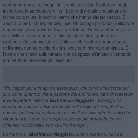
contemporaneo, tra i segni delle antiche civiltà. Sculture di oggi
incontrano le architetture di ieri. Leghe di metallo che sfidano le
forme conosciute, blocchi di pietra che hanno sfidato i secoli. E
ancora: alberi, natura, ombre, luce. Un dialogo profondo, delicato e
magnetico che attraversa Spazio e Tempo. Un inno all’uomo, alla
creatività e, ancora prima, a ciò che sta dietro – prima del
razionale, del conosciuto e visibile – e che guida la mano tanto
dell’artista quanto quella di chi si occupa di ricerca quantistica. È
l’uomo che si lascia illuminare, che dà spazio all’intuito diventando
strumento e interprete dell’assoluto.
“Un viaggio per immagini e assonanze, che parte alla ricerca del
suo uomo quantico che è padrone del suo futuro, fatto di presenze
e vuoti perfetti- afferma
Gianfranco Meggiato
-
il dialogo tra
contemporaneo e antico si riempie nella Valle dei Templi, di un
nuovo significato che attraversa i secoli per riscoprire le radici del
rapporto tra l’uomo e la propria essenza più profonda, in una
dinamica esistenziale che va oltre il tempo”.
La mostra di
Gianfranco Meggiato
L’uomo quantico, non c’è