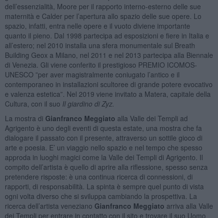
dell’essenzialità, Moore per il rapporto interno-esterno delle sue
maternità e Calder per l’apertura allo spazio delle sue opere. Lo
spazio, infatti, entra nelle opere e il vuoto diviene importante
quanto il pieno. Dal 1998 partecipa ad esposizioni e fiere in Italia e
all’estero; nel 2010 installa una sfera monumentale sul Breath
Building Geox a Milano, nel 2011 e nel 2013 partecipa alla Biennale
di Venezia. Gli viene conferito il prestigioso PREMIO ICOMOS-
UNESCO ”per aver magistralmente coniugato l’antico e il
contemporaneo in installazioni scultoree di grande potere evocativo
e valenza estetica”. Nel 2019 viene invitato a Matera, capitale della
Cultura, con il suo
Il giardino di Zyz.
La mostra di
Gianfranco Meggiato
alla Valle dei Templi
ad
Agrigento è uno degli eventi di questa estate, una mostra che fa
dialogare il passato con il presente, attraverso un sottile gioco di
arte e poesia. E’ un viaggio nello spazio e nel tempo che spesso
approda in luoghi magici come la Valle dei Templi di Agrigento. Il
compito dell’artista è quello di aprire alla riflessione, spesso senza
pretendere risposte: è una continua ricerca di connessioni, di
rapporti, di responsabilità. La spinta è sempre quel punto di vista
ogni volta diverso che si sviluppa cambiando la prospettiva. La
ricerca dell’artista veneziano
Gianfranco Meggiato
arriva alla Valle
dei Templi per entrare in contatto con il sito e trovare il suo Uomo