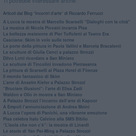
Ti potrebbe interessare anche:
Articoli dal Blog “Incontri d'arte” di Riccardo Ferrucci
A Lucca la mostra di Marcello Scarselli “Dialoghi con la città"
​La musica di Nicola Piovani incanta Pisa
​La bellezza resistente di Pier Toffoletti al Teatro Era
​Casciana: Skim in volo sulle terme
​Le porte della pittura in Paola Vallini e Marcela Bracalenti
​Le sculture di Giulia Cenci a palazzo Strozzi
​Dilvo Lotti ricordato a San Miniato
​Le sculture di Tincolini invadono Pietrasanta
La pittura di Scarselli al Plaza Hotel di Firenze
​Il mondo fantastico di Skim
​L’arte di Anselm Kiefer a Palazzo Strozzi
​“Bruciare illusioni”: l’arte di Elisa Zadi
​Waldon e Olio in mostra a San Miniato
​A Palazzo Strozzi l’incanto dell’arte di Kapoor
​A Empoli l’annunciazione di Andrea Meini
A Lucca l’opera di Panichi, una vibrante emozione
Pisa celebra Italo Calvino alla SMS Biblio
“L’isola che non c’è”: la mostra di Linardi
​Le storie di Yan Pei-Ming a Palazzo Strozzi