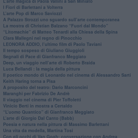
​L’arte magica di Paola Vallini a San Miniato
​I Fiori di Barlettani a Volterra
​L’arte Pop di Marco Saviozzi
​A Palazzo Strozzi uno sguardo sull’arte contemporanea
La mostra di Christian Balzano “Fuori dal Mondo”
​“Litomachie” di Matteo Tenardi alla Chiesa della Spina
​Clara Mallegni nel regno di Pinocchio
​LEONORA ADDIO, l’ultimo film di Paolo Taviani
Il tempo sospeso di Giuliano Giuggioli
Segnali di Pace di Gianfranco Meggiato
​Deep, un viaggio nell’arte di Roberto Braida
​Luca Bellandi : la magia della pittura
​Il poetico mondo di Leonardo nel cinema di Alessandro Sarti
​Keith Haring torna a Pisa
​A proposito del teatro: Dario Marconcini
Maranghi per Fabrizio De Andrè
​Il viaggio nel cinema di Pier Toffoletti
Vinicio Berti in mostra a Certaldo
“L’uomo Quantico” di Gianfranco Meggiato
​L’arte di Giorgio Dal Canto (Babb)
Poesia e natura nella pittura di Massimo Barlettani
Una vita da modella, Martina Tosi
​Con gli occhi di Van Gogh: conversazione con Andrea