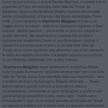
futuro senza memoria,
a cura di Daniela Brignone, è ospitata fino al
4 gennaio al Parco archeologico della Valle dei Templi, ad
Agrigento. Organizzata da Mondo Mostre, la personale prevede
anche un’installazione all’ingresso del Museo archeologico Pietro
Griffo.
L’uomo quantico
di
Gianfranco Meggiato
ci invita a un
viaggio dentro noi stessi – interviene l’assessore regionale ai Beni
culturali , Alberto Samonà -, che è anche un incontro attraverso i
quattro elementi, alla scoperta di un universo che va oltre il
razionale per incastonare l’uomo in una dimensione cosmica. Il
dialogo tra contemporaneo e antico si riempie nella Valle dei
Templi, di un nuovo significato che attraversa i secoli per riscoprire
le radici del rapporto tra l’uomo e la propria essenza più profonda,
in una dinamica esistenziale che va oltre il tempo”.
“
Gianfranco Meggiato
riesce facilmente in un’impresa difficile
come è quella di entrare in “relazione sentimentale” con il sito della
Valle dei Templi, senza farsi sopraffare dalla sua imponenza – dice
il direttore del Parco Archeologico, Roberto Sciarratta – . Siamo
felici di ospitare questo colloquio e scambio tra antico e
contemporaneo, avvicinando le opere di Meggiato a quelle di altri
grandi artisti già presenti di questo nostro oggi”. Tredici opere
monumentali in tutto, di cui quattro pensate per la Valle dei Templi
ed esposte al pubblico per la prima volta:
Lo specchio dell’Assoluto