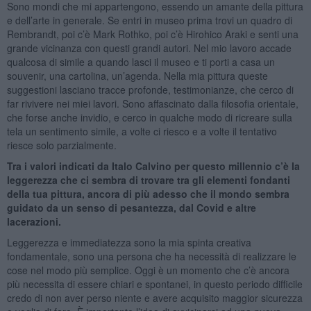
Sono mondi che mi appartengono, essendo un amante della pittura
e dell’arte in generale. Se entri in museo prima trovi un quadro di
Rembrandt, poi c’è Mark Rothko, poi c’è Hirohico Araki e senti una
grande vicinanza con questi grandi autori. Nel mio lavoro accade
qualcosa di simile a quando lasci il museo e ti porti a casa un
souvenir, una cartolina, un’agenda. Nella mia pittura queste
suggestioni lasciano tracce profonde, testimonianze, che cerco di
far rivivere nei miei lavori. Sono affascinato dalla filosofia orientale,
che forse anche invidio, e cerco in qualche modo di ricreare sulla
tela un sentimento simile, a volte ci riesco e a volte il tentativo
riesce solo parzialmente.
Tra i valori indicati da Italo Calvino per questo millennio c’è la
leggerezza che ci sembra di trovare tra gli elementi fondanti
della tua pittura, ancora di più adesso che il mondo sembra
guidato da un senso di pesantezza, dal Covid e altre
lacerazioni.
Leggerezza e immediatezza sono la mia spinta creativa
fondamentale, sono una persona che ha necessità di realizzare le
cose nel modo più semplice. Oggi è un momento che c’è ancora
più necessita di essere chiari e spontanei, in questo periodo difficile
credo di non aver perso niente e avere acquisito maggior sicurezza