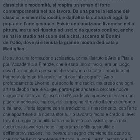
classicità e modernità, si respira un senso di forte
contemporaneità nel tuo lavoro. Da una parte la lezione dei
classici, elementi barocchi, e dall’altra la cultura di oggi, la
pop-art e l’arte gestuale. Esiste una tradizione livornese nella
pittura, ma tu sei riuscito ad uscire da questo confine, anche
se hai lo studio nel cuore della città, accanto ai Bottini
dell’Olio, dove si è tenuta la grande mostra dedicata a
Modigliani.
Ho avuto una formazione scolastica, prima l’Istituto d’Arte a Pisa e
poi l’Accademia a Firenze, che è stato uno stimolo, era un luogo
dove ho incontrato persone che venivano da tutto il mondo e mi
hanno aiutato ad allargare i miei confini geografici. Amo
profondamente Livorno, qui sono le mie radici, ma credo che ogni
artista debba fare le valigie, partire per andare a cercare nuove
suggestioni altrove. All’uscita dall’Accademia credevo di essere un
pittore americano, ma poi, nel tempo, ho ritrovato il senso europeo
e italiano, il forte legame con la tradizione, il rinascimento, con l’arte
che appartiene alla nostra storia. Ho lavorato molto e credo di aver
trovato un giusto equilibrio tra modernità e classicità; nella mia
esperienza avverto anche l’importanza della gestualità e
dell’improvvisazione, nel trovare un segno che viene da dentro e
che spinge il mio procedere artistico, a volte, verso l’astrazione. È