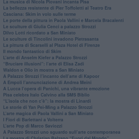
​La musica di Nicola Piovani incanta Pisa
​La bellezza resistente di Pier Toffoletti al Teatro Era
​Casciana: Skim in volo sulle terme
​Le porte della pittura in Paola Vallini e Marcela Bracalenti
​Le sculture di Giulia Cenci a palazzo Strozzi
​Dilvo Lotti ricordato a San Miniato
​Le sculture di Tincolini invadono Pietrasanta
La pittura di Scarselli al Plaza Hotel di Firenze
​Il mondo fantastico di Skim
​L’arte di Anselm Kiefer a Palazzo Strozzi
​“Bruciare illusioni”: l’arte di Elisa Zadi
​Waldon e Olio in mostra a San Miniato
​A Palazzo Strozzi l’incanto dell’arte di Kapoor
​A Empoli l’annunciazione di Andrea Meini
A Lucca l’opera di Panichi, una vibrante emozione
Pisa celebra Italo Calvino alla SMS Biblio
“L’isola che non c’è”: la mostra di Linardi
​Le storie di Yan Pei-Ming a Palazzo Strozzi
​L’arte magica di Paola Vallini a San Miniato
​I Fiori di Barlettani a Volterra
​L’arte Pop di Marco Saviozzi
​A Palazzo Strozzi uno sguardo sull’arte contemporanea
La mostra di Christian Balzano “Fuori dal Mondo”