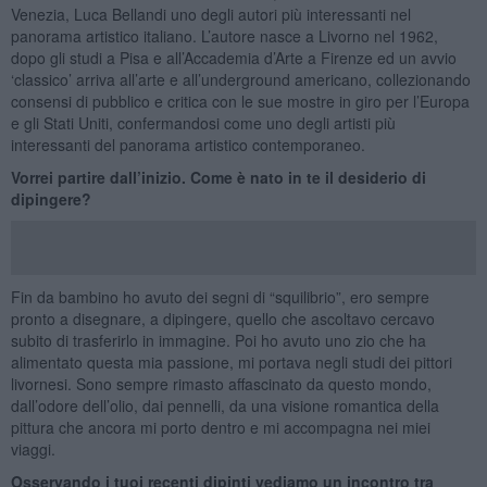
Venezia, Luca Bellandi uno degli autori più interessanti nel
panorama artistico italiano. L’autore nasce a Livorno nel 1962,
dopo gli studi a Pisa e all’Accademia d’Arte a Firenze ed un avvio
‘classico’ arriva all’arte e all’underground americano, collezionando
consensi di pubblico e critica con le sue mostre in giro per l’Europa
e gli Stati Uniti, confermandosi come uno degli artisti più
interessanti del panorama artistico contemporaneo.
Vorrei partire dall’inizio. Come è nato in te il desiderio di
dipingere?
Fin da bambino ho avuto dei segni di “squilibrio”, ero sempre
pronto a disegnare, a dipingere, quello che ascoltavo cercavo
subito di trasferirlo in immagine. Poi ho avuto uno zio che ha
alimentato questa mia passione, mi portava negli studi dei pittori
livornesi. Sono sempre rimasto affascinato da questo mondo,
dall’odore dell’olio, dai pennelli, da una visione romantica della
pittura che ancora mi porto dentro e mi accompagna nei miei
viaggi.
Osservando i tuoi recenti dipinti vediamo un incontro tra