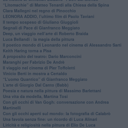
​“Litomachie” di Matteo Tenardi alla Chiesa della Spina
​Clara Mallegni nel regno di Pinocchio
​LEONORA ADDIO, l’ultimo film di Paolo Taviani
Il tempo sospeso di Giuliano Giuggioli
Segnali di Pace di Gianfranco Meggiato
​Deep, un viaggio nell’arte di Roberto Braida
​Luca Bellandi : la magia della pittura
​Il poetico mondo di Leonardo nel cinema di Alessandro Sarti
​Keith Haring torna a Pisa
​A proposito del teatro: Dario Marconcini
Maranghi per Fabrizio De Andrè
​Il viaggio nel cinema di Pier Toffoletti
Vinicio Berti in mostra a Certaldo
“L’uomo Quantico” di Gianfranco Meggiato
​L’arte di Giorgio Dal Canto (Babb)
Poesia e natura nella pittura di Massimo Barlettani
Una vita da modella, Martina Tosi
​Con gli occhi di Van Gogh: conversazione con Andrea
Martinelli
​Con gli occhi aperti sul mondo: la fotografia di Calabrò
Una favola senza fine: un ricordo di Luca Alinari
Liricità e religiosità nella pittura di Elio De Luca