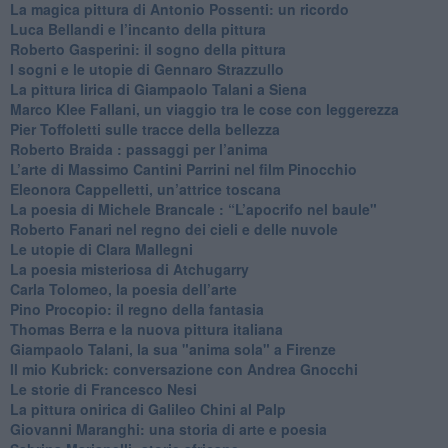
La magica pittura di Antonio Possenti: un ricordo
Luca Bellandi e l’incanto della pittura
​Roberto Gasperini: il sogno della pittura
I sogni e le utopie di Gennaro Strazzullo
La pittura lirica di Giampaolo Talani a Siena
​Marco Klee Fallani, un viaggio tra le cose con leggerezza
​Pier Toffoletti sulle tracce della bellezza
​Roberto Braida : passaggi per l’anima
​L’arte di Massimo Cantini Parrini nel film Pinocchio
Eleonora Cappelletti, un’attrice toscana
​La poesia di Michele Brancale : “L’apocrifo nel baule"
Roberto Fanari nel regno dei cieli e delle nuvole
Le utopie di Clara Mallegni
​La poesia misteriosa di Atchugarry
Carla Tolomeo, la poesia dell’arte
Pino Procopio: il regno della fantasia
Thomas Berra e la nuova pittura italiana
Giampaolo Talani, la sua "anima sola" a Firenze
Il mio Kubrick: conversazione con Andrea Gnocchi
Le storie di Francesco Nesi
​La pittura onirica di Galileo Chini al Palp
​Giovanni Maranghi: una storia di arte e poesia