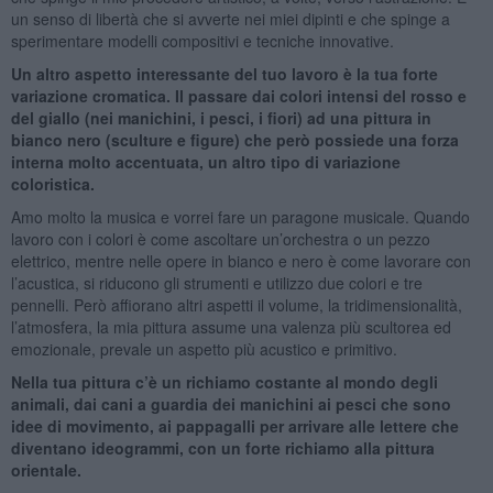
un senso di libertà che si avverte nei miei dipinti e che spinge a
sperimentare modelli compositivi e tecniche innovative.
Un altro aspetto interessante del tuo lavoro è la tua forte
variazione cromatica. Il passare dai colori intensi del rosso e
del giallo (nei manichini, i pesci, i fiori) ad una pittura in
bianco nero (sculture e figure) che però possiede una forza
interna molto accentuata, un altro tipo di variazione
coloristica.
Amo molto la musica e vorrei fare un paragone musicale. Quando
lavoro con i colori è come ascoltare un’orchestra o un pezzo
elettrico, mentre nelle opere in bianco e nero è come lavorare con
l’acustica, si riducono gli strumenti e utilizzo due colori e tre
pennelli. Però affiorano altri aspetti il volume, la tridimensionalità,
l’atmosfera, la mia pittura assume una valenza più scultorea ed
emozionale, prevale un aspetto più acustico e primitivo.
Nella tua pittura c’è un richiamo costante al mondo degli
animali, dai cani a guardia dei manichini ai pesci che sono
idee di movimento, ai pappagalli per arrivare alle lettere che
diventano ideogrammi, con un forte richiamo alla pittura
orientale.