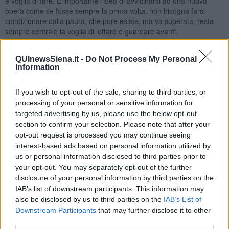
e voglia di fare. È importante l’idea di avvicinarsi ad una nuova
opera come se fosse sempre la prima volta, non bisogna farsi
condizionare dalla paura, che pure esiste, ma va superata, resta
sempre centrale la voglia di lottare e guardare avanti.
Come riesci a coniugare nel tuo lavoro le piccole e le grandi
dimensioni? Passi con naturalezza dal piccolo formato a
QUInewsSiena.it -
Do Not Process My Personal
dimensioni quasi museali.
Information
A volte è un modo un po' schizofrenico di lavorare. Il bello della
pittura, quando senti che fa parte di te, e lavori con le mani, i
If you wish to opt-out of the sale, sharing to third parties, or
pennelli, un pezzo di stoffa, un bastoncino diventa tutto naturale e
processing of your personal or sensitive information for
poi basta ridursi per fare un’idea piccola o ingrandirsi per fare
targeted advertising by us, please use the below opt-out
un’opera gigante. Non voglio pormi limiti, il fatto di aver studiato la
section to confirm your selection. Please note that after your
tecnica e i materiali, restando anche affascinato dall’utilizzo di
opt-out request is processed you may continue seeing
elementi diversi, mi offre la possibilità di utilizzare differenti spartiti e
interest-based ads based on personal information utilized by
modalità tecniche innovative.
us or personal information disclosed to third parties prior to
your opt-out. You may separately opt-out of the further
Ogni autore ha sempre dei progetti futuri. Quali sono le idee a
disclosure of your personal information by third parties on the
cui sta lavorando in questo periodo particolare di chiusura
nelle proprie abitazioni, nel proprio studio?
IAB’s list of downstream participants. This information may
also be disclosed by us to third parties on the
IAB’s List of
Ci sono varie iniziative in corso, una collettiva a Rimini, una mostra
Downstream Participants
that may further disclose it to other
degli artisti della collezione permanente alla Sede generale
third parties.
dell’Unipol a Bologna, una mostra alla Chiesa della Spina a Pisa in